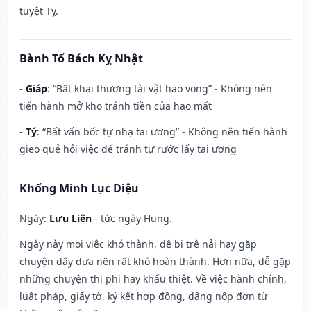
tuyệt Tỵ.
Bành Tổ Bách Kỵ Nhật
-
Giáp
: “Bất khai thương tài vật hao vong” - Không nên
tiến hành mở kho tránh tiền của hao mất
-
Tý
: “Bất vấn bốc tự nhạ tai ương” - Không nên tiến hành
gieo quẻ hỏi việc để tránh tự rước lấy tai ương
Khổng Minh Lục Diệu
Ngày:
Lưu Liên
- tức ngày Hung.
Ngày này mọi việc khó thành, dễ bị trễ nải hay gặp
chuyện dây dưa nên rất khó hoàn thành. Hơn nữa, dễ gặp
những chuyện thị phi hay khẩu thiệt. Về việc hành chính,
luật pháp, giấy tờ, ký kết hợp đồng, dâng nộp đơn từ