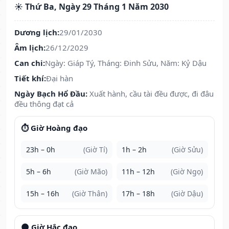
☀️ Thứ Ba, Ngày 29 Tháng 1 Năm 2030
Dương lịch:
29/01/2030
Âm lịch:
26/12/2029
Can chi:
Ngày: Giáp Tý, Tháng: Đinh Sửu, Năm: Kỷ Dậu
Tiết khí:
Đại hàn
Ngày Bạch Hổ Đầu:
Xuất hành, cầu tài đều được, đi đâu
đều thông đạt cả
⏱️ Giờ Hoàng đạo
23h – 0h
(Giờ Tí)
1h – 2h
(Giờ Sửu)
5h – 6h
(Giờ Mão)
11h – 12h
(Giờ Ngọ)
15h – 16h
(Giờ Thân)
17h – 18h
(Giờ Dậu)
🌑 Giờ Hắc đạo