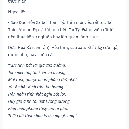
thực hiện.
Ngoại lệ
:
- Sao Dực Hỏa Xà tại Thân, Tý, Thìn mọi việc rất tốt. Tại
Thìn: Vượng Địa là tốt hơn hết. Tại Tý: Đăng Viên rất tốt
nên thừa kế sự nghiệp hay lên quan lãnh chức.
Dực: Hỏa Xà (con rắn): Hỏa tinh, sao xấu. Khắc kỵ cưới gả,
dựng nhà, hay chôn cất.
“Dực tinh bất lợi giá cao đường,
Tam niên nhị tái kiến ôn hoàng,
Mai táng nhược hoàn phùng thử nhật,
Tử tôn bất định tẩu tha hương.
Hôn nhân thử nhật nghi bất lợi,
Quy gia định thị bất tương đương.
Khai môn phóng thủy gia tu phá,
Thiếu nữ tham hoa luyến ngoại lang.”