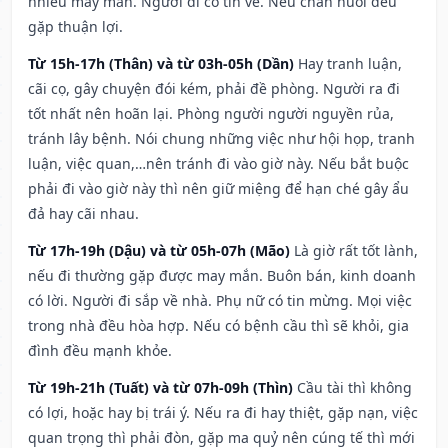
nhiều may mắn. Người đi có tin về. Nếu chăn nuôi đều
gặp thuận lợi.
Từ 15h-17h (Thân) và từ 03h-05h (Dần)
Hay tranh luận,
cãi cọ, gây chuyện đói kém, phải đề phòng. Người ra đi
tốt nhất nên hoãn lại. Phòng người người nguyền rủa,
tránh lây bệnh. Nói chung những việc như hội họp, tranh
luận, việc quan,…nên tránh đi vào giờ này. Nếu bắt buộc
phải đi vào giờ này thì nên giữ miệng để hạn ché gây ẩu
đả hay cãi nhau.
Từ 17h-19h (Dậu) và từ 05h-07h (Mão)
Là giờ rất tốt lành,
nếu đi thường gặp được may mắn. Buôn bán, kinh doanh
có lời. Người đi sắp về nhà. Phụ nữ có tin mừng. Mọi việc
trong nhà đều hòa hợp. Nếu có bệnh cầu thì sẽ khỏi, gia
đình đều mạnh khỏe.
Từ 19h-21h (Tuất) và từ 07h-09h (Thìn)
Cầu tài thì không
có lợi, hoặc hay bị trái ý. Nếu ra đi hay thiệt, gặp nạn, việc
quan trọng thì phải đòn, gặp ma quỷ nên cúng tế thì mới