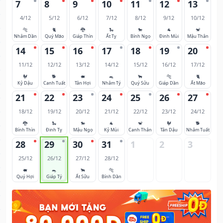
7
8
9
10
11
12
13
4/12
5/12
6/12
7/12
8/12
9/12
10/12
🐅
🐈
🐉
🐍
🐎
🐐
🐒
Nhâm Dần
Quý Mão
Giáp Thìn
Ất Tỵ
Bính Ngọ
Đinh Mùi
Mậu Thân
14
15
16
17
18
19
20
11/12
12/12
13/12
14/12
15/12
16/12
17/12
🐓
🐕
🐖
🐀
🐂
🐅
🐈
Kỷ Dậu
Canh Tuất
Tân Hợi
Nhâm Tý
Quý Sửu
Giáp Dần
Ất Mão
21
22
23
24
25
26
27
18/12
19/12
20/12
21/12
22/12
23/12
24/12
🐉
🐍
🐎
🐐
🐒
🐓
🐕
Bính Thìn
Đinh Tỵ
Mậu Ngọ
Kỷ Mùi
Canh Thân
Tân Dậu
Nhâm Tuất
28
29
30
31
1
2
3
25/12
26/12
27/12
28/12
🐖
🐀
🐂
🐅
Quý Hợi
Giáp Tý
Ất Sửu
Bính Dần