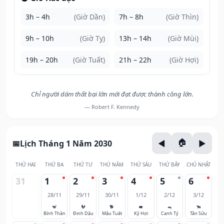
3h – 4h
(Giờ Dần)
7h – 8h
(Giờ Thìn)
9h – 10h
(Giờ Tỵ)
13h – 14h
(Giờ Mùi)
19h – 20h
(Giờ Tuất)
21h – 22h
(Giờ Hợi)
Chỉ người dám thất bại lớn mới đạt được thành công lớn.
— Robert F. Kennedy
Lịch Tháng 1 Năm 2030
THỨ HAI
THỨ BA
THỨ TƯ
THỨ NĂM
THỨ SÁU
THỨ BẢY
CHỦ NHẬT
31
1
2
3
4
5
6
28/11
29/11
30/11
1/12
2/12
3/12
🐒
🐓
🐕
🐖
🐀
🐂
Bính Thân
Đinh Dậu
Mậu Tuất
Kỷ Hợi
Canh Tý
Tân Sửu