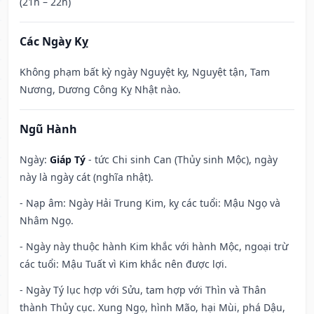
(21h – 22h)
Các Ngày Kỵ
Không phạm bất kỳ ngày Nguyệt kỵ, Nguyệt tận, Tam
Nương, Dương Công Kỵ Nhật nào.
Ngũ Hành
Ngày:
Giáp Tý
- tức Chi sinh Can (Thủy sinh Mộc), ngày
này là ngày cát (nghĩa nhật).
- Nạp âm: Ngày Hải Trung Kim, kỵ các tuổi: Mậu Ngọ và
Nhâm Ngọ.
- Ngày này thuộc hành Kim khắc với hành Mộc, ngoại trừ
các tuổi: Mậu Tuất vì Kim khắc nên được lợi.
- Ngày Tý lục hợp với Sửu, tam hợp với Thìn và Thân
thành Thủy cục. Xung Ngọ, hình Mão, hại Mùi, phá Dậu,