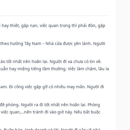
đi hay thiệt, gặp nạn, việc quan trọng thì phải đòn, gặp
 đi theo hướng Tây Nam – Nhà cửa được yên lành. Người
áo tốt nhất nên hoãn lại. Người đi xa chưa có tin về.
huẫn hay miệng tiếng tầm thường. Việc làm chậm, lâu la
g Nam. Đi công việc gặp gỡ có nhiều may mắn. Người đi
 đề phòng. Người ra đi tốt nhất nên hoãn lại. Phòng
 việc quan,…nên tránh đi vào giờ này. Nếu bắt buộc
. Buôn bán, kinh doanh có lời. Người đi sắp về nhà.