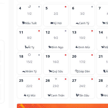
🌙
4
5
6
7
1/2
2/2
3/2
🐕
🐖
🐀
🐂
Mậu Tuất
Kỷ Hợi
Canh Tý
T
11
12
13
14
8/2
9/2
10/2
1
🐍
🐎
🐐
🐒
Ất Tỵ
Bính Ngọ
Đinh Mùi
Mậ
🌕
18
19
20
21
15/2
16/2
17/2
1
🐀
🐂
🐅
🐈
Nhâm Tý
Quý Sửu
Giáp Dần
Ấ
⭐
25
26
27
28
22/2
23/2
24/2
2
🐐
🐒
🐓
🐕
Kỷ Mùi
Canh Thân
Tân Dậu
Nh