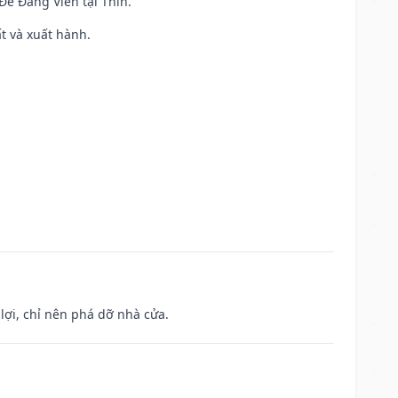
 Đê Đăng Viên tại Thìn.
ất và xuất hành.
ợi, chỉ nên phá dỡ nhà cửa.