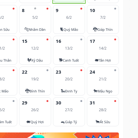
⭐
8
9
10
4/2
5/2
6/2
7/2
🐅
🐈
🐉
ân Sửu
Nhâm Dần
Quý Mão
Giáp Thìn
15
16
17
1/2
12/2
13/2
14/2
🐓
🐕
🐖
u Thân
Kỷ Dậu
Canh Tuất
Tân Hợi
22
23
24
8/2
19/2
20/2
21/2
🐉
🐍
🐎
t Mão
Bính Thìn
Đinh Tỵ
Mậu Ngọ
29
30
31
5/2
26/2
27/2
28/2
🐖
🐀
🐂
âm Tuất
Quý Hợi
Giáp Tý
Ất Sửu