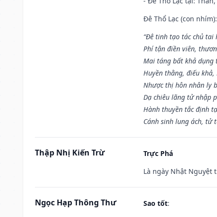
- Đê Thổ Lạc tại: Thân,
Đê Thổ Lạc (con nhím):
“Đê tinh tạo tác chủ tai
Phí tận điền viên, thươ
Mai táng bất khả dụng 
Huyền thằng, điếu khả, 
Nhược thị hôn nhân ly b
Dạ chiêu lãng tử nhập 
Hành thuyền tắc định t
Cánh sinh lung ách, tử 
Thập Nhị Kiến Trừ
Trực Phá
Là ngày Nhật Nguyệt t
Ngọc Hạp Thông Thư
Sao tốt
: