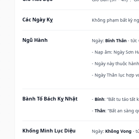
Các Ngày Kỵ
Không phạm bất kỳ ngày
Ngũ Hành
Ngày:
Bính Thân
- tức
- Nạp âm: Ngày Sơn Hạ
- Ngày này thuộc hành
- Ngày Thân lục hợp vớ
Bành Tổ Bách Kỵ Nhật
-
Bính
: “Bất tu táo tấ
-
Thân
: “Bất an sàng 
Khổng Minh Lục Diệu
Ngày:
Không Vong
- t