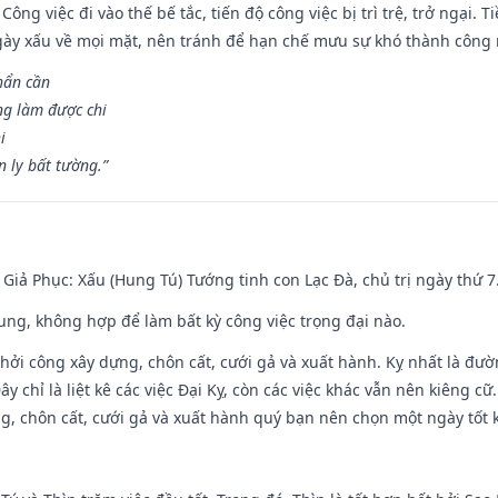
Công việc đi vào thế bế tắc, tiến độ công việc bị trì trệ, trở ngại. 
ày xấu về mọi mặt, nên tránh để hạn chế mưu sự khó thành công 
hẩn cần
ng làm được chi
i
 ly bất tường.”
- Giả Phục: Xấu (Hung Tú) Tướng tinh con Lạc Đà, chủ trị ngày thứ 7
hung, không hợp để làm bất kỳ công việc trọng đại nào.
hởi công xây dựng, chôn cất, cưới gả và xuất hành. Kỵ nhất là đư
y chỉ là liệt kê các việc Đại Kỵ, còn các việc khác vẫn nên kiêng cữ
g, chôn cất, cưới gả và xuất hành quý bạn nên chọn một ngày tốt 