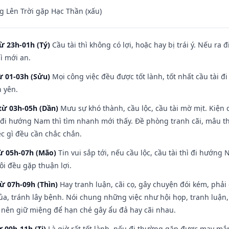
 Lên Trời gặp Hạc Thần (xấu)
ừ 23h-01h (Tý)
Cầu tài thì không có lợi, hoặc hay bị trái ý. Nếu ra 
ì mới an.
ừ 01-03h (Sửu)
Mọi công việc đều được tốt lành, tốt nhất cầu tài
h yên.
từ 03h-05h (Dần)
Mưu sự khó thành, cầu lộc, cầu tài mờ mịt. Kiện c
 đi hướng Nam thì tìm nhanh mới thấy. Đề phòng tranh cãi, mâu t
ệc gì đều cần chắc chắn.
từ 05h-07h (Mão)
Tin vui sắp tới, nếu cầu lộc, cầu tài thì đi hướn
ôi đều gặp thuận lợi.
từ 07h-09h (Thìn)
Hay tranh luận, cãi cọ, gây chuyện đói kém, phải
a, tránh lây bệnh. Nói chung những việc như hội họp, tranh luận,
ì nên giữ miệng để hạn ché gây ẩu đả hay cãi nhau.
ừ 09h-11h (Tị)
Là giờ rất tốt lành, nếu đi thường gặp được may mắn