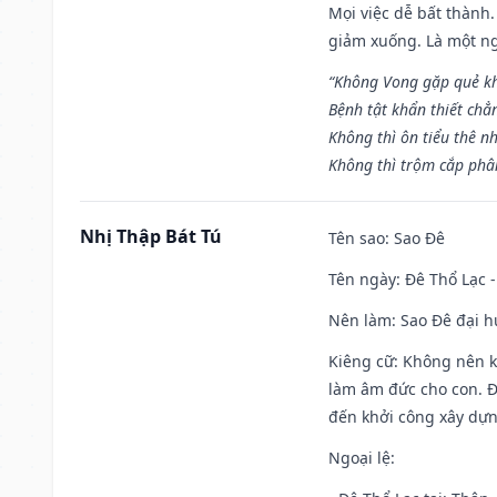
Mọi việc dễ bất thành. 
giảm xuống. Là một ng
“Không Vong gặp quẻ k
Bệnh tật khẩn thiết chẳ
Không thì ôn tiểu thê nh
Không thì trộm cắp phân
Nhị Thập Bát Tú
Tên sao
: Sao Đê
Tên ngày
: Đê Thổ Lạc 
Nên làm
: Sao Đê đại 
Kiêng cữ
: Không nên k
làm âm đức cho con. Đâ
đến khởi công xây dựn
Ngoại lệ
: