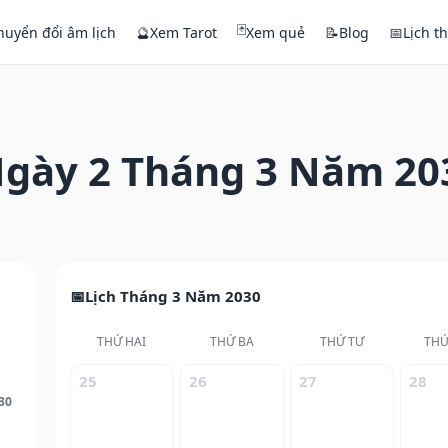
🃏
huyển đổi âm lịch
🔮
Xem Tarot
Xem quẻ
📝
Blog
📅
Lịch t
gày 2 Tháng 3 Năm 20
Lịch Tháng 3 Năm 2030
THỨ HAI
THỨ BA
THỨ TƯ
THỨ
25
26
27
28
30