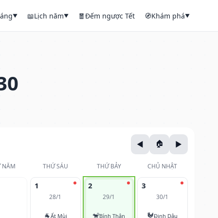
háng
📖
Lịch năm
🧧
Đếm ngược Tết
🧭
Khám phá
▼
▼
▼
30
 NĂM
THỨ SÁU
THỨ BẢY
CHỦ NHẬT
1
2
3
28/1
29/1
30/1
🐐
🐒
🐓
Ất Mùi
Bính Thân
Đinh Dậu