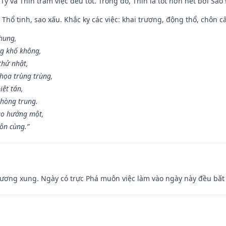
 Tý và Thìn trăm việc đều tốt. Trong đó, Thìn là tốt hơn hết bởi Sao
 Thổ tinh, sao xấu. Khắc kỵ các việc: khai trương, động thổ, chôn c
 hung,
ng khố không,
thử nhật,
họa trùng trùng,
iệt tán,
phòng trung.
ạo hướng một,
tôn cùng.”
ương xung. Ngày có trực Phá muôn việc làm vào ngày này đều bất l