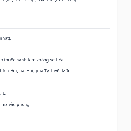
nhật).
gọ thuộc hành Kim không sợ Hỏa.
ình Hợi, hại Hợi, phá Tỵ, tuyệt Mão.
 tai
uỷ ma vào phòng