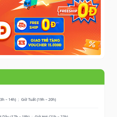
13h – 14h)
;
Giờ Tuất (19h – 20h)
ờ Dậu (17h – 18h)
;
Giờ Hợi (21h – 22h)