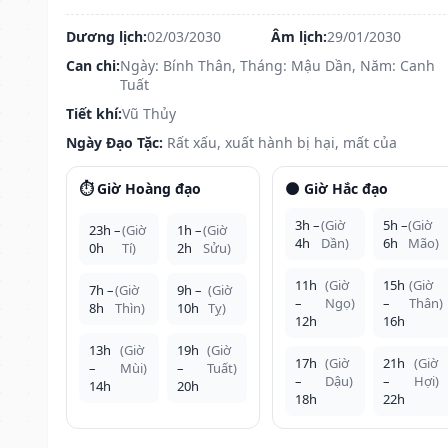
Dương lịch:
02/03/2030
Âm lịch:
29/01/2030
Can chi:
Ngày: Bính Thân, Tháng: Mậu Dần, Năm: Canh
Tuất
Tiết khí:
Vũ Thủy
Ngày Đạo Tặc:
Rất xấu, xuất hành bị hại, mất của
⏱️ Giờ Hoàng đạo
🌑 Giờ Hắc đạo
3h –
(Giờ
5h –
(Giờ
23h –
(Giờ
1h –
(Giờ
4h
Dần)
6h
Mão)
0h
Tí)
2h
Sửu)
11h
(Giờ
15h
(Giờ
7h –
(Giờ
9h –
(Giờ
–
Ngọ)
–
Thân)
8h
Thìn)
10h
Tỵ)
12h
16h
13h
(Giờ
19h
(Giờ
17h
(Giờ
21h
(Giờ
–
Mùi)
–
Tuất)
–
Dậu)
–
Hợi)
14h
20h
18h
22h