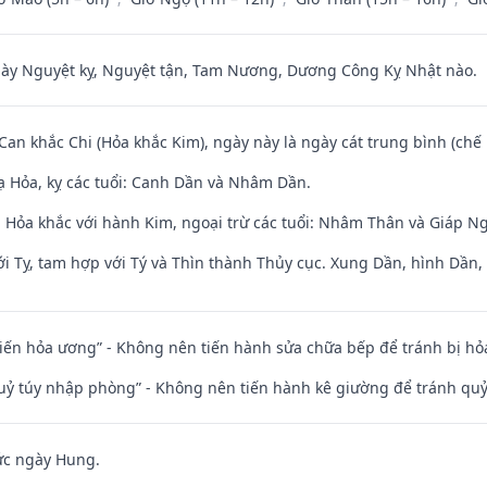
 Nguyệt kỵ, Nguyệt tận, Tam Nương, Dương Công Kỵ Nhật nào.
 Can khắc Chi (Hỏa khắc Kim), ngày này là ngày cát trung bình (chế 
 Hỏa, kỵ các tuổi: Canh Dần và Nhâm Dần.
 Hỏa khắc với hành Kim, ngoại trừ các tuổi: Nhâm Thân và Giáp N
i Tỵ, tam hợp với Tý và Thìn thành Thủy cục. Xung Dần, hình Dần, h
t kiến hỏa ương” - Không nên tiến hành sửa chữa bếp để tránh bị hỏa
quỷ túy nhập phòng” - Không nên tiến hành kê giường để tránh q
ức ngày Hung.