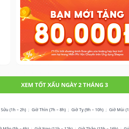
.
XEM TỐT XẤU NGÀY 2 THÁNG 3
 Sửu (1h – 2h)
;
Giờ Thìn (7h – 8h)
;
Giờ Tỵ (9h – 10h)
;
Giờ Mùi (
ờ Mão (5h – 6h)
;
Giờ Ngọ (11h – 12h)
;
Giờ Thân (15h – 16h)
;
Gi