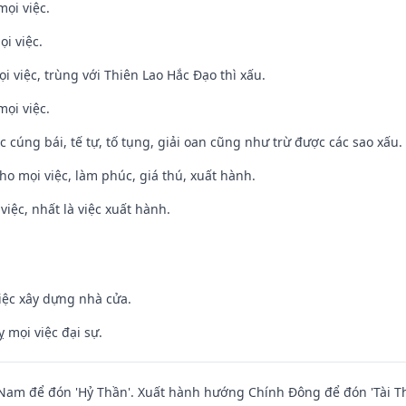
mọi việc.
ọi việc.
ọi việc, trùng với Thiên Lao Hắc Đạo thì xấu.
mọi việc.
ệc cúng bái, tế tự, tố tụng, giải oan cũng như trừ được các sao xấu.
cho mọi việc, làm phúc, giá thú, xuất hành.
việc, nhất là việc xuất hành.
iệc xây dựng nhà cửa.
ỵ mọi việc đại sự.
am để đón 'Hỷ Thần'. Xuất hành hướng Chính Đông để đón 'Tài Th