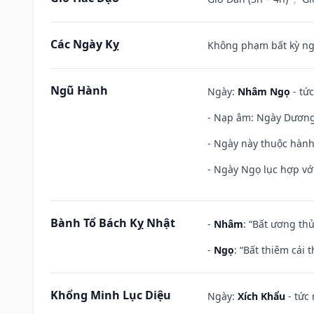
Các Ngày Kỵ
Không phạm bất kỳ ngày
Ngũ Hành
Ngày:
Nhâm Ngọ
- tức
- Nạp âm: Ngày Dương L
- Ngày này thuộc hành
- Ngày Ngọ lục hợp vớ
Bành Tổ Bách Kỵ Nhật
-
Nhâm
: “Bất ương th
-
Ngọ
: “Bất thiêm cái
Khổng Minh Lục Diệu
Ngày:
Xích Khẩu
- tức