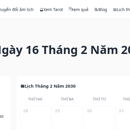
🃏
huyển đổi âm lịch
🔮
Xem Tarot
Xem quẻ
📝
Blog
📅
Lịch t
gày 16 Tháng 2 Năm 2
Lịch Tháng 2 Năm 2030
THỨ HAI
THỨ BA
THỨ TƯ
THỨ
28
29
30
31
30