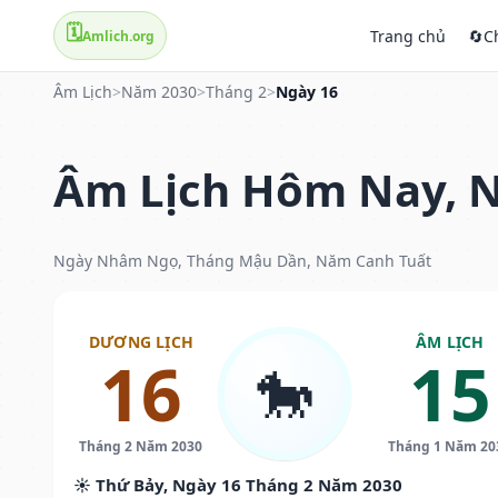
🗓️
Trang chủ
🔄
C
Amlich.org
Âm Lịch
>
Năm 2030
>
Tháng 2
>
Ngày 16
Âm Lịch Hôm Nay, N
Ngày Nhâm Ngọ, Tháng Mậu Dần, Năm Canh Tuất
DƯƠNG LỊCH
ÂM LỊCH
16
15
🐎
Tháng 2 Năm 2030
Tháng 1 Năm 20
☀️ Thứ Bảy, Ngày 16 Tháng 2 Năm 2030