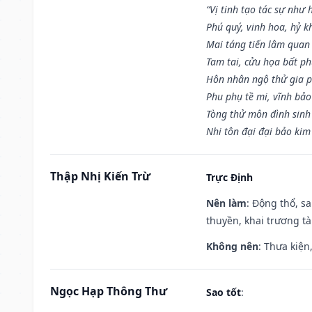
“Vị tinh tạo tác sự như 
Phú quý, vinh hoa, hỷ kh
Mai táng tiến lâm quan l
Tam tai, cửu họa bất ph
Hôn nhân ngộ thử gia p
Phu phụ tề mi, vĩnh bảo
Tòng thử môn đình sinh
Nhi tôn đại đại bảo kim
Thập Nhị Kiến Trừ
Trực Định
Nên làm
: Động thổ, s
thuyền, khai trương tà
Không nên
: Thưa kiện
Ngọc Hạp Thông Thư
Sao tốt
: