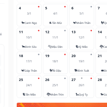
4
5
6
7
3/1
4/1
5/1
🐎
🐐
🐒
🐓
Canh Ngọ
Tân Mùi
Nhâm Thân
Q
11
12
13
14
ài
10/1
11/1
12/1
1
🐂
🐅
🐈
🐉
Đinh Sửu
Mậu Dần
Kỷ Mão
Ca
18
19
20
21
17/1
18/1
19/1
2
🐒
🐓
🐕
🐖
Giáp Thân
Ất Dậu
Bính Tuất
Đi
⭐
25
26
27
28
24/1
25/1
26/1
2
🐈
🐉
🐍
🐎
Tân Mão
Nhâm Thìn
Quý Tỵ
Gi