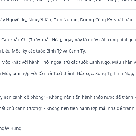
 Nguyệt kỵ, Nguyệt tận, Tam Nương, Dương Công Kỵ Nhật nào.
 Can khắc Chi (Thủy khắc Hỏa), ngày này là ngày cát trung bình (ch
iễu Mộc, kỵ các tuổi: Bính Tý và Canh Tý.
 Mộc khắc với hành Thổ, ngoại trừ các tuổi: Canh Ngọ, Mậu Thân 
i Mùi, tam hợp với Dần và Tuất thành Hỏa cục. Xung Tý, hình Ngọ, 
ủy nan canh đê phòng” - Không nên tiến hành tháo nước để tránh
 thất chủ canh trương” - Không nên tiến hành lợp mái nhà để tránh 
 ngày Hung.