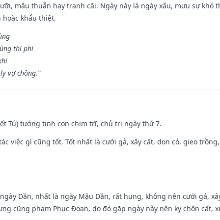
ỡi, mâu thuẫn hay tranh cãi. Ngày này là ngày xấu, mưu sự khó thà
 hoặc khẩu thiệt.
cùng
ùng thị phi
khi
ly vợ chồng.”
Kiết Tú) tướng tinh con chim trĩ, chủ trị ngày thứ 7.
tác việc gì cũng tốt. Tốt nhất là cưới gả, xây cất, dọn cỏ, gieo trồng,
ại ngày Dần, nhất là ngày Mậu Dần, rất hung, không nên cưới gả, x
ưng cũng phạm Phục Đoạn, do đó gặp ngày này nên kỵ chôn cất, xuấ