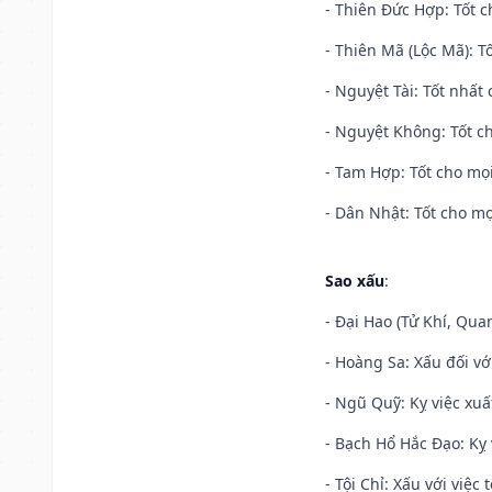
- Thiên Đức Hợp: Tốt c
- Thiên Mã (Lộc Mã): Tố
- Nguyệt Tài: Tốt nhất 
- Nguyệt Không: Tốt c
- Tam Hợp: Tốt cho mọi
- Dân Nhật: Tốt cho mọ
Sao xấu
:
- Đại Hao (Tử Khí, Qua
- Hoàng Sa: Xấu đối vớ
- Ngũ Quỹ: Kỵ việc xuấ
- Bạch Hổ Hắc Đạo: Kỵ 
- Tội Chỉ: Xấu với việc 