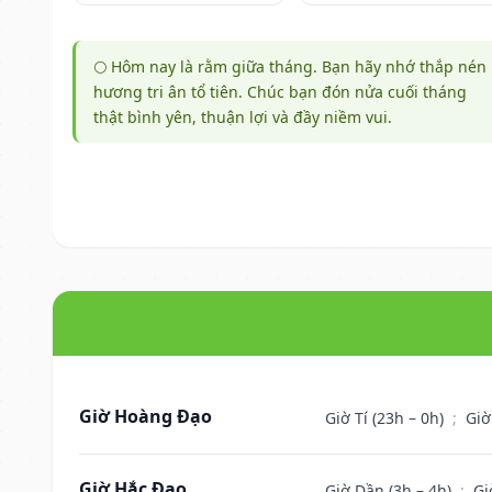
🌕 Hôm nay là rằm giữa tháng. Bạn hãy nhớ thắp nén
hương tri ân tổ tiên. Chúc bạn đón nửa cuối tháng
thật bình yên, thuận lợi và đầy niềm vui.
Giờ Hoàng Đạo
Giờ Tí (23h – 0h)
;
Giờ
Giờ Hắc Đạo
Giờ Dần (3h – 4h)
;
Gi