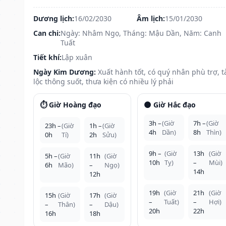
Dương lịch:
16/02/2030
Âm lịch:
15/01/2030
Can chi:
Ngày: Nhâm Ngọ, Tháng: Mậu Dần, Năm: Canh
Tuất
Tiết khí:
Lập xuân
Ngày Kim Dương:
Xuất hành tốt, có quý nhân phù trợ, t
lộc thông suốt, thưa kiện có nhiều lý phải
⏱️ Giờ Hoàng đạo
🌑 Giờ Hắc đạo
3h –
(Giờ
7h –
(Giờ
23h –
(Giờ
1h –
(Giờ
4h
Dần)
8h
Thìn)
0h
Tí)
2h
Sửu)
9h –
(Giờ
13h
(Giờ
5h –
(Giờ
11h
(Giờ
10h
Tỵ)
–
Mùi)
6h
Mão)
–
Ngọ)
14h
12h
19h
(Giờ
21h
(Giờ
15h
(Giờ
17h
(Giờ
–
Tuất)
–
Hợi)
–
Thân)
–
Dậu)
20h
22h
16h
18h