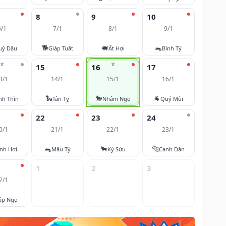
8
9
10
6/1
7/1
8/1
9/1
🐕
🐖
🐀
uý Dậu
Giáp Tuất
Ất Hợi
Bính Tý
⭐
⭐
15
16
17
3/1
14/1
15/1
16/1
🐍
🐎
🐐
nh Thìn
Tân Tỵ
Nhâm Ngọ
Quý Mùi
22
23
24
0/1
21/1
22/1
23/1
🐀
🐂
🐅
nh Hợi
Mậu Tý
Kỷ Sửu
Canh Dần
1
2
3
7/1
áp Ngọ