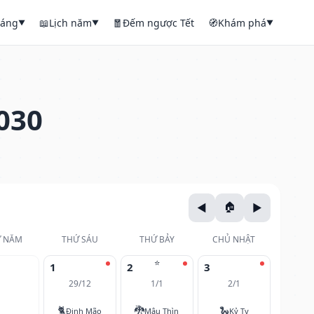
háng
📖
Lịch năm
🧧
Đếm ngược Tết
🧭
Khám phá
▼
▼
▼
030
 NĂM
THỨ SÁU
THỨ BẢY
CHỦ NHẬT
⭐
1
2
3
29/12
1/1
2/1
🐈
🐉
🐍
Đinh Mão
Mậu Thìn
Kỷ Tỵ