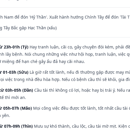
 Nam để đón 'Hỷ Thần'. Xuất hành hướng Chính Tây để đón 'Tài T
 Tây Bắc gặp Hạc Thần (xấu)
ừ 23h-01h (Tý)
Hay tranh luận, cãi cọ, gây chuyện đói kém, phải đ
nh lây bệnh. Nói chung những việc như hội họp, tranh luận, việc q
iữ miệng để hạn ché gây ẩu đả hay cãi nhau.
ừ 01-03h (Sửu)
Là giờ rất tốt lành, nếu đi thường gặp được may mắ
ọi việc trong nhà đều hòa hợp. Nếu có bệnh cầu thì sẽ khỏi, gia 
từ 03h-05h (Dần)
Cầu tài thì không có lợi, hoặc hay bị trái ý. Nếu r
ế thì mới an.
từ 05h-07h (Mão)
Mọi công việc đều được tốt lành, tốt nhất cầu tà
h yên.
từ 07h-09h (Thìn)
Mưu sự khó thành, cầu lộc, cầu tài mờ mịt. Kiện c