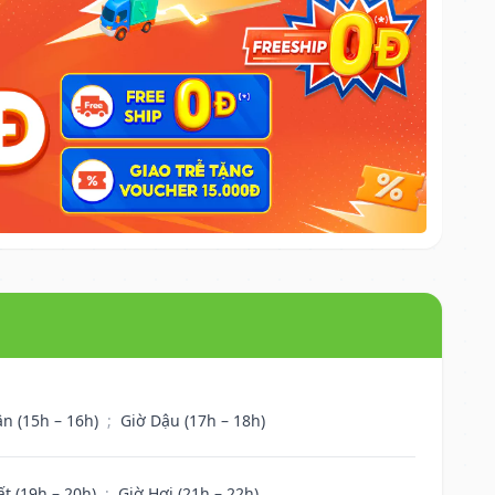
ân (15h – 16h)
;
Giờ Dậu (17h – 18h)
ất (19h – 20h)
;
Giờ Hợi (21h – 22h)