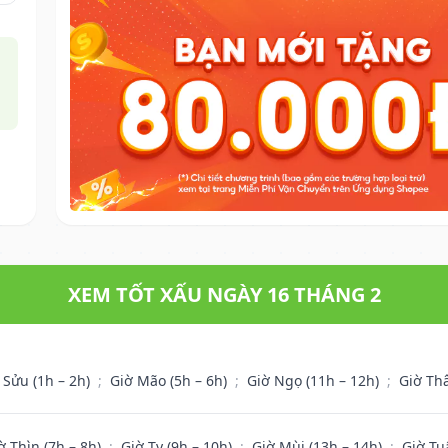
XEM TỐT XẤU NGÀY 16 THÁNG 2
 Sửu (1h – 2h)
;
Giờ Mão (5h – 6h)
;
Giờ Ngọ (11h – 12h)
;
Giờ Th
ờ Thìn (7h – 8h)
;
Giờ Tỵ (9h – 10h)
;
Giờ Mùi (13h – 14h)
;
Giờ Tu