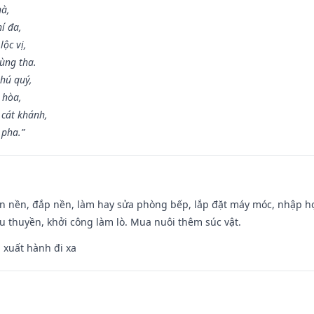
hà,
í đa,
ộc vị,
ùng tha.
hú quý,
 hòa,
 cát khánh,
 pha.”
an nền, đắp nền, làm hay sửa phòng bếp, lắp đặt máy móc, nhập họ
u thuyền, khởi công làm lò. Mua nuôi thêm súc vật.
, xuất hành đi xa