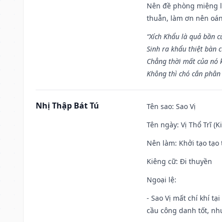
Nên đề phòng miệng lư
thuẫn, làm ơn nên oán
“Xích Khẩu là quả bần 
Sinh ra khẩu thiệt bàn c
Chẳng thời mất của nó 
Không thì chó cắn phân 
Nhị Thập Bát Tú
Tên sao
: Sao Vị
Tên ngày
: Vị Thổ Trĩ (
Nên làm
: Khởi tạo tạo 
Kiêng cữ
: Đi thuyền
Ngoại lệ
:
- Sao Vị mất chí khí t
cầu công danh tốt, nh