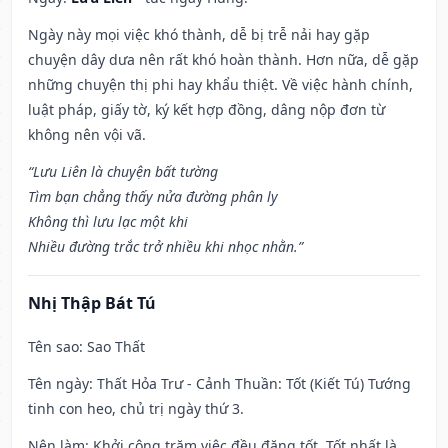
Ngày này mọi việc khó thành, dễ bị trễ nải hay gặp
chuyện dây dưa nên rất khó hoàn thành. Hơn nữa, dễ gặp
những chuyện thị phi hay khẩu thiệt. Về việc hành chính,
luật pháp, giấy tờ, ký kết hợp đồng, dâng nộp đơn từ
không nên vội vã.
“Lưu Liên là chuyện bất tường
Tìm bạn chẳng thấy nửa đường phân ly
Không thì lưu lạc một khi
Nhiều đường trắc trở nhiều khi nhọc nhằn.”
Nhị Thập Bát Tú
Tên sao
: Sao Thất
Tên ngày
: Thất Hỏa Trư - Cảnh Thuần: Tốt (Kiết Tú) Tướng
tinh con heo, chủ trị ngày thứ 3.
Nên làm
: Khởi công trăm việc đều đặng tốt. Tốt nhất là