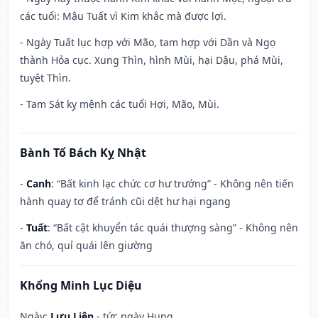
các tuổi: Mậu Tuất vì Kim khắc mà được lợi.
- Ngày Tuất lục hợp với Mão, tam hợp với Dần và Ngọ
thành Hỏa cục. Xung Thìn, hình Mùi, hại Dậu, phá Mùi,
tuyệt Thìn.
- Tam Sát kỵ mệnh các tuổi Hợi, Mão, Mùi.
Bành Tổ Bách Kỵ Nhật
-
Canh
: “Bất kinh lạc chức cơ hư trướng” - Không nên tiến
hành quay tơ để tránh cũi dệt hư hại ngang
-
Tuất
: “Bất cật khuyển tác quái thượng sàng” - Không nên
ăn chó, quỉ quái lên giường
Khổng Minh Lục Diệu
Ngày:
Lưu Liên
- tức ngày Hung.