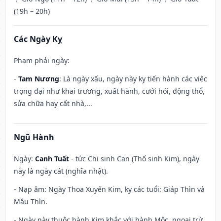
(19h – 20h)
Các Ngày Kỵ
Phạm phải ngày:
-
Tam Nương
: Là ngày xấu, ngày này kỵ tiến hành các việc
trọng đại như khai trương, xuất hành, cưới hỏi, động thổ,
sửa chữa hay cất nhà,...
Ngũ Hành
Ngày:
Canh Tuất
- tức Chi sinh Can (Thổ sinh Kim), ngày
này là ngày cát (nghĩa nhật).
- Nạp âm: Ngày Thoa Xuyến Kim, kỵ các tuổi: Giáp Thìn và
Mậu Thìn.
- Ngày này thuộc hành Kim khắc với hành Mộc, ngoại trừ