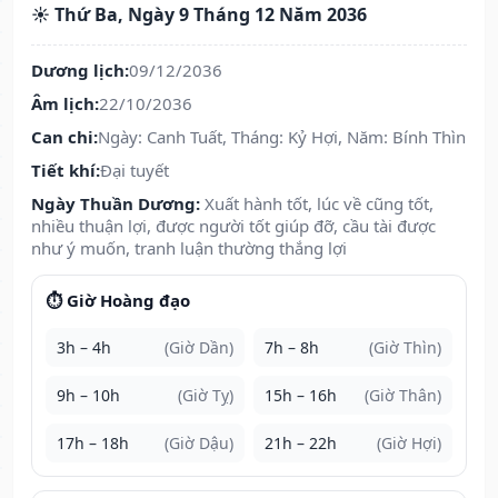
☀️ Thứ Ba, Ngày 9 Tháng 12 Năm 2036
Dương lịch:
09/12/2036
Âm lịch:
22/10/2036
Can chi:
Ngày: Canh Tuất, Tháng: Kỷ Hợi, Năm: Bính Thìn
Tiết khí:
Đại tuyết
Ngày Thuần Dương:
Xuất hành tốt, lúc về cũng tốt,
nhiều thuận lợi, được người tốt giúp đỡ, cầu tài được
như ý muốn, tranh luận thường thắng lợi
⏱️ Giờ Hoàng đạo
3h – 4h
(Giờ Dần)
7h – 8h
(Giờ Thìn)
9h – 10h
(Giờ Tỵ)
15h – 16h
(Giờ Thân)
17h – 18h
(Giờ Dậu)
21h – 22h
(Giờ Hợi)