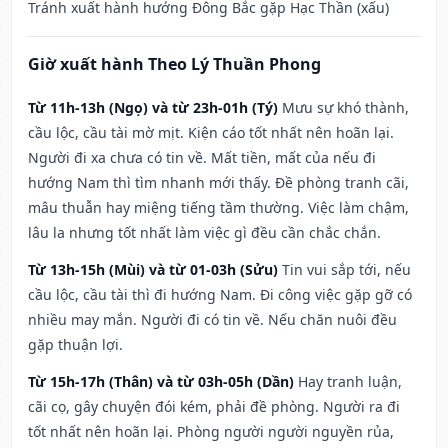
Tránh xuất hành hướng Đông Bắc gặp Hạc Thần (xấu)
Giờ xuất hành Theo Lý Thuần Phong
Từ 11h-13h (Ngọ) và từ 23h-01h (Tý)
Mưu sự khó thành,
cầu lộc, cầu tài mờ mịt. Kiện cáo tốt nhất nên hoãn lại.
Người đi xa chưa có tin về. Mất tiền, mất của nếu đi
hướng Nam thì tìm nhanh mới thấy. Đề phòng tranh cãi,
mâu thuẫn hay miệng tiếng tầm thường. Việc làm chậm,
lâu la nhưng tốt nhất làm việc gì đều cần chắc chắn.
Từ 13h-15h (Mùi) và từ 01-03h (Sửu)
Tin vui sắp tới, nếu
cầu lộc, cầu tài thì đi hướng Nam. Đi công việc gặp gỡ có
nhiều may mắn. Người đi có tin về. Nếu chăn nuôi đều
gặp thuận lợi.
Từ 15h-17h (Thân) và từ 03h-05h (Dần)
Hay tranh luận,
cãi cọ, gây chuyện đói kém, phải đề phòng. Người ra đi
tốt nhất nên hoãn lại. Phòng người người nguyền rủa,