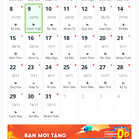
8
9
10
11
12
13
14
21/10
22/10
23/10
24/10
25/10
26/10
27/10
🐓
🐕
🐖
🐀
🐂
🐅
🐈
Kỷ Dậu
Canh Tuất
Tân Hợi
Nhâm Tý
Quý Sửu
Giáp Dần
Ất Mão
15
16
17
18
19
20
21
28/10
29/10
1/11
2/11
3/11
4/11
5/11
🐉
🐍
🐎
🐐
🐒
🐓
🐕
Bính Thìn
Đinh Tỵ
Mậu Ngọ
Kỷ Mùi
Canh Thân
Tân Dậu
Nhâm Tuất
22
23
24
25
26
27
28
6/11
7/11
8/11
9/11
10/11
11/11
12/11
🐖
🐀
🐂
🐅
🐈
🐉
🐍
Quý Hợi
Giáp Tý
Ất Sửu
Bính Dần
Đinh Mão
Mậu Thìn
Kỷ Tỵ
29
30
31
1
2
3
4
13/11
14/11
15/11
🐎
🐐
🐒
Canh Ngọ
Tân Mùi
Nhâm Thân