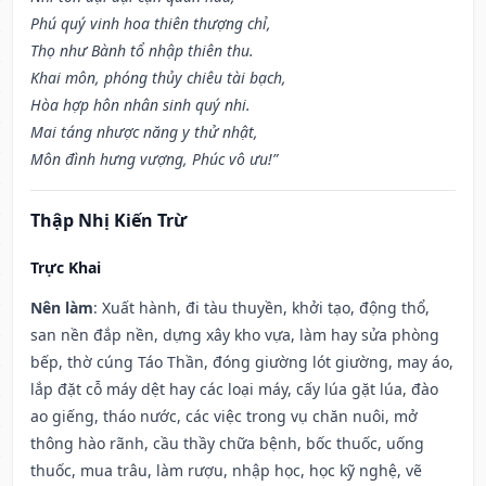
Phú quý vinh hoa thiên thượng chỉ,
Thọ như Bành tổ nhập thiên thu.
Khai môn, phóng thủy chiêu tài bạch,
Hòa hợp hôn nhân sinh quý nhi.
Mai táng nhược năng y thử nhật,
Môn đình hưng vượng, Phúc vô ưu!”
Thập Nhị Kiến Trừ
Trực Khai
Nên làm
: Xuất hành, đi tàu thuyền, khởi tạo, động thổ,
san nền đắp nền, dựng xây kho vựa, làm hay sửa phòng
bếp, thờ cúng Táo Thần, đóng giường lót giường, may áo,
lắp đặt cỗ máy dệt hay các loại máy, cấy lúa gặt lúa, đào
ao giếng, tháo nước, các việc trong vụ chăn nuôi, mở
thông hào rãnh, cầu thầy chữa bệnh, bốc thuốc, uống
thuốc, mua trâu, làm rượu, nhập học, học kỹ nghệ, vẽ