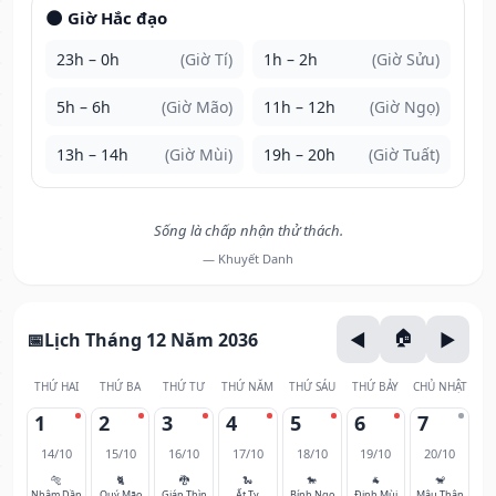
🌑 Giờ Hắc đạo
23h – 0h
(Giờ Tí)
1h – 2h
(Giờ Sửu)
5h – 6h
(Giờ Mão)
11h – 12h
(Giờ Ngọ)
13h – 14h
(Giờ Mùi)
19h – 20h
(Giờ Tuất)
Sống là chấp nhận thử thách.
— Khuyết Danh
Lịch Tháng 12 Năm 2036
THỨ HAI
THỨ BA
THỨ TƯ
THỨ NĂM
THỨ SÁU
THỨ BẢY
CHỦ NHẬT
1
2
3
4
5
6
7
14/10
15/10
16/10
17/10
18/10
19/10
20/10
🐅
🐈
🐉
🐍
🐎
🐐
🐒
Nhâm Dần
Quý Mão
Giáp Thìn
Ất Tỵ
Bính Ngọ
Đinh Mùi
Mậu Thân