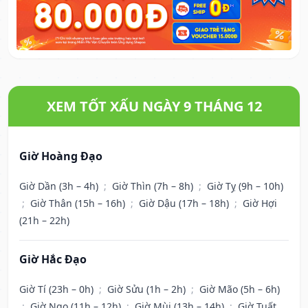
XEM TỐT XẤU NGÀY 9 THÁNG 12
Giờ Hoàng Đạo
Giờ Dần (3h – 4h)
;
Giờ Thìn (7h – 8h)
;
Giờ Tỵ (9h – 10h)
;
Giờ Thân (15h – 16h)
;
Giờ Dậu (17h – 18h)
;
Giờ Hợi
(21h – 22h)
Giờ Hắc Đạo
Giờ Tí (23h – 0h)
;
Giờ Sửu (1h – 2h)
;
Giờ Mão (5h – 6h)
;
Giờ Ngọ (11h – 12h)
;
Giờ Mùi (13h – 14h)
;
Giờ Tuất