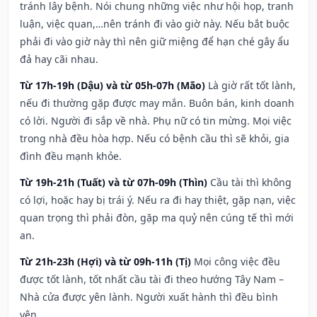
tránh lây bệnh. Nói chung những việc như hội họp, tranh
luận, việc quan,…nên tránh đi vào giờ này. Nếu bắt buộc
phải đi vào giờ này thì nên giữ miệng để hạn ché gây ẩu
đả hay cãi nhau.
Từ 17h-19h (Dậu) và từ 05h-07h (Mão)
Là giờ rất tốt lành,
nếu đi thường gặp được may mắn. Buôn bán, kinh doanh
có lời. Người đi sắp về nhà. Phụ nữ có tin mừng. Mọi việc
trong nhà đều hòa hợp. Nếu có bệnh cầu thì sẽ khỏi, gia
đình đều mạnh khỏe.
Từ 19h-21h (Tuất) và từ 07h-09h (Thìn)
Cầu tài thì không
có lợi, hoặc hay bị trái ý. Nếu ra đi hay thiệt, gặp nạn, việc
quan trọng thì phải đòn, gặp ma quỷ nên cúng tế thì mới
an.
Từ 21h-23h (Hợi) và từ 09h-11h (Tị)
Mọi công việc đều
được tốt lành, tốt nhất cầu tài đi theo hướng Tây Nam –
Nhà cửa được yên lành. Người xuất hành thì đều bình
yên.