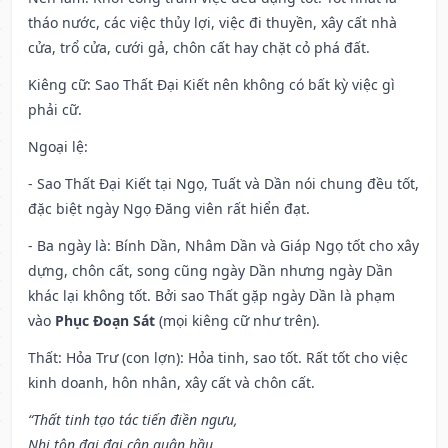
tháo nước, các việc thủy lợi, việc đi thuyền, xây cất nhà
cửa, trổ cửa, cưới gả, chôn cất hay chặt cỏ phá đất.
Kiêng cữ
: Sao Thất Đại Kiết nên không có bất kỳ việc gì
phải cữ.
Ngoại lệ
:
- Sao Thất Đại Kiết tại Ngọ, Tuất và Dần nói chung đều tốt,
đặc biệt ngày Ngọ Đăng viên rất hiển đạt.
- Ba ngày là: Bính Dần, Nhâm Dần và Giáp Ngọ tốt cho xây
dựng, chôn cất, song cũng ngày Dần nhưng ngày Dần
khác lại không tốt. Bởi sao Thất gặp ngày Dần là phạm
vào
Phục Đoạn Sát
(mọi kiêng cữ như trên).
Thất: Hỏa Trư (con lợn): Hỏa tinh, sao tốt. Rất tốt cho việc
kinh doanh, hôn nhân, xây cất và chôn cất.
“Thất tinh tạo tác tiến điền ngưu,
Nhi tôn đại đại cận quân hầu,