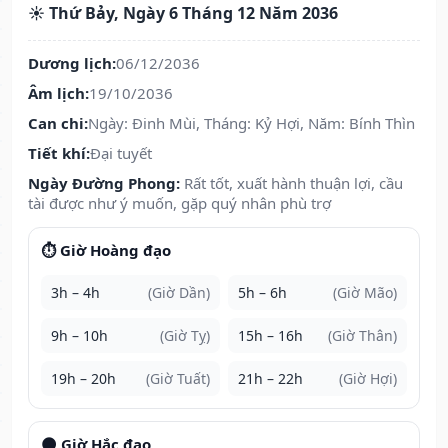
☀️ Thứ Bảy, Ngày 6 Tháng 12 Năm 2036
Dương lịch:
06/12/2036
Âm lịch:
19/10/2036
Can chi:
Ngày: Đinh Mùi, Tháng: Kỷ Hợi, Năm: Bính Thìn
Tiết khí:
Đại tuyết
Ngày Đường Phong:
Rất tốt, xuất hành thuận lợi, cầu
tài được như ý muốn, gặp quý nhân phù trợ
⏱️ Giờ Hoàng đạo
3h – 4h
(Giờ Dần)
5h – 6h
(Giờ Mão)
9h – 10h
(Giờ Tỵ)
15h – 16h
(Giờ Thân)
19h – 20h
(Giờ Tuất)
21h – 22h
(Giờ Hợi)
🌑 Giờ Hắc đạo