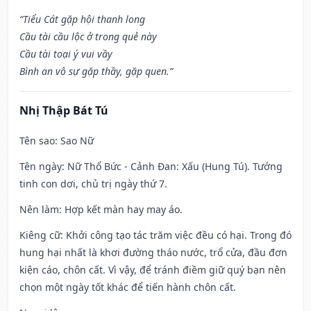
“Tiểu Cát gặp hội thanh long
Cầu tài cầu lộc ở trong quẻ này
Cầu tài toại ý vui vầy
Bình an vô sự gặp thầy, gặp quen.”
Nhị Thập Bát Tú
Tên sao
: Sao Nữ
Tên ngày
: Nữ Thổ Bức - Cảnh Đan: Xấu (Hung Tú). Tướng
tinh con dơi, chủ trị ngày thứ 7.
Nên làm
: Hợp kết màn hay may áo.
Kiêng cữ
: Khởi công tạo tác trăm việc đều có hại. Trong đó
hung hại nhất là khơi đường tháo nước, trổ cửa, đầu đơn
kiện cáo, chôn cất. Vì vậy, để tránh điềm giữ quý bạn nên
chọn một ngày tốt khác để tiến hành chôn cất.