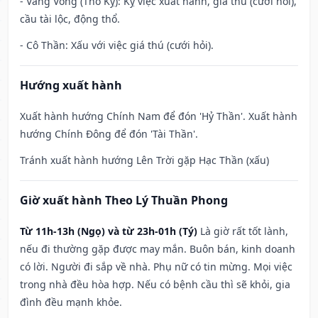
- Vãng Vong (Thổ Kỵ): Kỵ việc xuất hành, giá thú (cưới hỏi),
cầu tài lộc, động thổ.
- Cô Thần: Xấu với việc giá thú (cưới hỏi).
Hướng xuất hành
Xuất hành hướng Chính Nam để đón 'Hỷ Thần'. Xuất hành
hướng Chính Đông để đón 'Tài Thần'.
Tránh xuất hành hướng Lên Trời gặp Hạc Thần (xấu)
Giờ xuất hành Theo Lý Thuần Phong
Từ 11h-13h (Ngọ) và từ 23h-01h (Tý)
Là giờ rất tốt lành,
nếu đi thường gặp được may mắn. Buôn bán, kinh doanh
có lời. Người đi sắp về nhà. Phụ nữ có tin mừng. Mọi việc
trong nhà đều hòa hợp. Nếu có bệnh cầu thì sẽ khỏi, gia
đình đều mạnh khỏe.