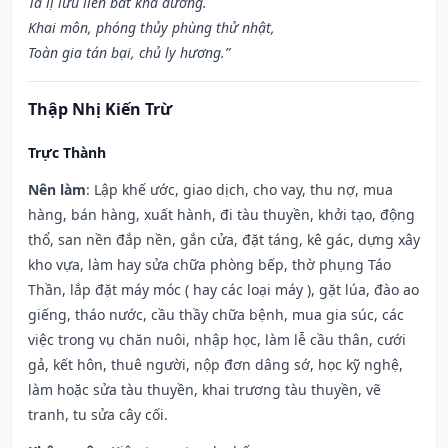
Tả lị lưu liên bất khả đương.
Khai môn, phóng thủy phùng thử nhật,
Toàn gia tán bại, chủ ly hương.”
Thập Nhị Kiến Trừ
Trực Thành
Nên làm
: Lập khế ước, giao dịch, cho vay, thu nợ, mua
hàng, bán hàng, xuất hành, đi tàu thuyền, khởi tạo, động
thổ, san nền đắp nền, gắn cửa, đặt táng, kê gác, dựng xây
kho vựa, làm hay sửa chữa phòng bếp, thờ phụng Táo
Thần, lắp đặt máy móc ( hay các loại máy ), gặt lúa, đào ao
giếng, tháo nước, cầu thầy chữa bệnh, mua gia súc, các
việc trong vụ chăn nuôi, nhập học, làm lễ cầu thân, cưới
gả, kết hôn, thuê người, nộp đơn dâng sớ, học kỹ nghệ,
làm hoặc sửa tàu thuyền, khai trương tàu thuyền, vẽ
tranh, tu sửa cây cối.