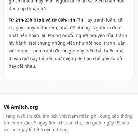
gỡ có nhiều may mắn. Người đi có tin về. Nếu chăn nuôi
đều gặp thuận lợi.
Từ 21h-23h (Hợi) và từ 09h-11h (Tị)
Hay tranh luận, cãi
cọ, gây chuyện đói kém, phải đề phòng. Người ra đi tốt
nhất nên hoãn lại. Phòng người người nguyền rủa, tránh
lây bệnh. Nói chung những việc như hội họp, tranh luận,
việc quan,…nên tránh đi vào giờ này. Nếu bắt buộc phải
đi vào giờ này thì nên giữ miệng để hạn ché gây ẩu đả
hay cãi nhau.
Về Amlich.org
Trang web tra cứu âm lịch Việt Nam miễn phí, cung cấp thông
tin chính xác về ngày âm lịch, can chi, con giáp, ngày tốt xấu
và các ngày lễ tết truyền thống.