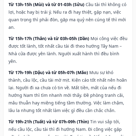
Từ 13h-15h (Mùi) và từ 01-03h (Sửu)
Cầu tài thì không có
lợi, hoặc hay bị trái ý. Nếu ra đi hay thiệt, gặp nạn, việc
quan trọng thì phải đòn, gặp ma quỷ nên cúng tế thì mới
an.
Từ 15h-17h (Thân) và từ 03h-05h (Dần)
Mọi công việc đều
được tốt lành, tốt nhất cầu tài đi theo hướng Tây Nam –
Nhà cửa được yên lành. Người xuất hành thì đều bình
yên.
Từ 17h-19h (Dậu) và từ 05h-07h (Mão)
Mưu sự khó
thành, cầu lộc, cầu tài mờ mịt. Kiện cáo tốt nhất nên hoãn
lại. Người đi xa chưa có tin về. Mất tiền, mất của nếu đi
hướng Nam thì tìm nhanh mới thấy. Đề phòng tranh cãi,
mâu thuẫn hay miệng tiếng tầm thường. Việc làm chậm,
lâu la nhưng tốt nhất làm việc gì đều cần chắc chắn.
Từ 19h-21h (Tuất) và từ 07h-09h (Thìn)
Tin vui sắp tới,
nếu cầu lộc, cầu tài thì đi hướng Nam. Đi công việc gặp