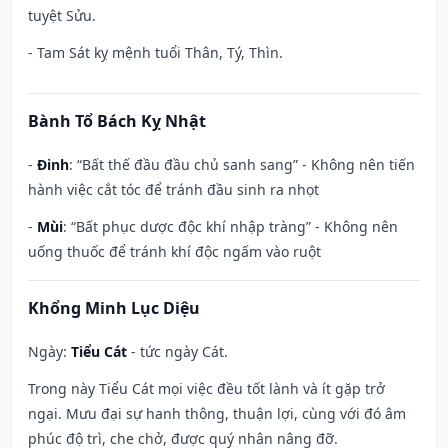
tuyệt Sửu.
- Tam Sát kỵ mệnh tuổi Thân, Tý, Thìn.
Bành Tổ Bách Kỵ Nhật
-
Đinh
: “Bất thế đầu đầu chủ sanh sang” - Không nên tiến
hành việc cắt tóc để tránh đầu sinh ra nhọt
-
Mùi
: “Bất phục dược độc khí nhập tràng” - Không nên
uống thuốc để tránh khí độc ngấm vào ruột
Khổng Minh Lục Diệu
Ngày:
Tiểu Cát
- tức ngày Cát.
Trong này Tiểu Cát mọi việc đều tốt lành và ít gặp trở
ngại. Mưu đại sự hanh thông, thuận lợi, cùng với đó âm
phúc độ trì, che chở, được quý nhân nâng đỡ.