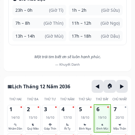
23h – 0h
(Giờ Tí)
1h – 2h
(Giờ Sửu)
7h – 8h
(Giờ Thìn)
11h – 12h
(Giờ Ngọ)
13h – 14h
(Giờ Mùi)
17h – 18h
(Giờ Dậu)
Một trái tim biết ơn sẽ luôn hạnh phúc.
— Khuyết Danh
Lịch Tháng 12 Năm 2036
THỨ HAI
THỨ BA
THỨ TƯ
THỨ NĂM
THỨ SÁU
THỨ BẢY
CHỦ NHẬT
1
2
3
4
5
6
7
14/10
15/10
16/10
17/10
18/10
19/10
20/10
🐅
🐈
🐉
🐍
🐎
🐐
🐒
Nhâm Dần
Quý Mão
Giáp Thìn
Ất Tỵ
Bính Ngọ
Đinh Mùi
Mậu Thân