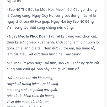
Ngoại lệ
:
- Sao Nữ Thổ Bức tại Mùi, Hợi, Mẹo (mão) đều gọi chung
là đường cùng. Ngày Quý Hợi cùng cực đúng mức, vì là
ngày chót của 60 Hoa giáp. Ngày Hợi tuy Sao Nữ Đăng
Viên song tốt nhất cũng chẳng nên dùng.
- Ngày Mẹo là
Phục Đoạn Sát
, rất kỵ trong việc chôn cất,
thừa kế sự nghiệp, xuất hành, khởi công làm lò nhuộm lò
gốm, chia lãnh gia tài. Nên: dứt vú trẻ em, lấp hang lỗ,
làm cầu tiêu, kết dứt điều hung hại, xây tường.
Nữ: Thổ Bức (con dơi): Thổ tinh, sao xấu. Khắc kỵ chôn cất
cũng như cưới gả. Sao này bất lợi khi sinh đẻ.
“Nữ tinh tạo tác tổn bà nương,
Huynh đệ tương hiềm tựa hổ lang,
Mai táng sinh tai phùng quỷ quái,
Điên tà tật bệnh cánh ôn hoàng.
Vi sự đáo quan, tài thất tán,