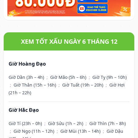
XEM TỐT XẤU NGÀY 6 THÁNG 12
Giờ Hoàng Đạo
Giờ Dần (3h – 4h)
;
Giờ Mão (5h – 6h)
;
Giờ Tỵ (9h – 10h)
;
Giờ Thân (15h – 16h)
;
Giờ Tuất (19h – 20h)
;
Giờ Hợi
(21h – 22h)
Giờ Hắc Đạo
Giờ Tí (23h – 0h)
;
Giờ Sửu (1h – 2h)
;
Giờ Thìn (7h – 8h)
;
Giờ Ngọ (11h – 12h)
;
Giờ Mùi (13h – 14h)
;
Giờ Dậu