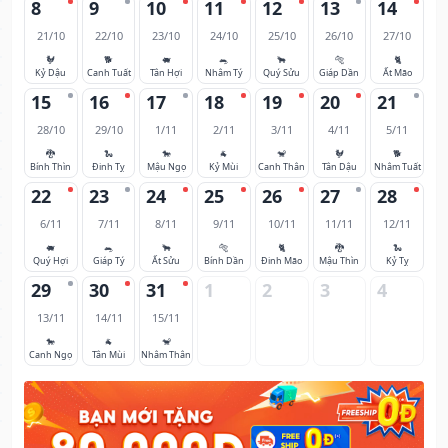
8
9
10
11
12
13
14
21/10
22/10
23/10
24/10
25/10
26/10
27/10
🐓
🐕
🐖
🐀
🐂
🐅
🐈
Kỷ Dậu
Canh Tuất
Tân Hợi
Nhâm Tý
Quý Sửu
Giáp Dần
Ất Mão
15
16
17
18
19
20
21
28/10
29/10
1/11
2/11
3/11
4/11
5/11
🐉
🐍
🐎
🐐
🐒
🐓
🐕
Bính Thìn
Đinh Tỵ
Mậu Ngọ
Kỷ Mùi
Canh Thân
Tân Dậu
Nhâm Tuất
22
23
24
25
26
27
28
6/11
7/11
8/11
9/11
10/11
11/11
12/11
🐖
🐀
🐂
🐅
🐈
🐉
🐍
Quý Hợi
Giáp Tý
Ất Sửu
Bính Dần
Đinh Mão
Mậu Thìn
Kỷ Tỵ
29
30
31
1
2
3
4
13/11
14/11
15/11
🐎
🐐
🐒
Canh Ngọ
Tân Mùi
Nhâm Thân