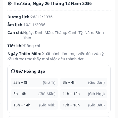
☀️ Thứ Sáu, Ngày 26 Tháng 12 Năm 2036
Dương lịch:
26/12/2036
Âm lịch:
10/11/2036
Can chi:
Ngày: Đinh Mão, Tháng: Canh Tý, Năm: Bính
Thìn
Tiết khí:
Đông chí
Ngày Thiên Môn:
Xuất hành làm mọi việc đều vừa ý,
cầu được ước thấy mọi việc đều thành đạt
⏱️ Giờ Hoàng đạo
23h – 0h
(Giờ Tí)
3h – 4h
(Giờ Dần)
5h – 6h
(Giờ Mão)
11h – 12h
(Giờ Ngọ)
13h – 14h
(Giờ Mùi)
17h – 18h
(Giờ Dậu)