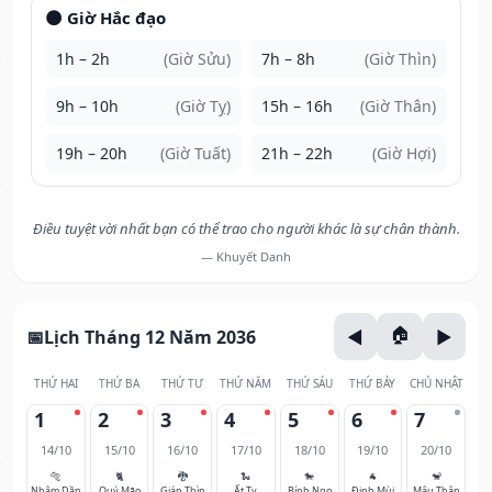
🌑 Giờ Hắc đạo
1h – 2h
(Giờ Sửu)
7h – 8h
(Giờ Thìn)
9h – 10h
(Giờ Tỵ)
15h – 16h
(Giờ Thân)
19h – 20h
(Giờ Tuất)
21h – 22h
(Giờ Hợi)
Điều tuyệt vời nhất bạn có thể trao cho người khác là sự chân thành.
— Khuyết Danh
Lịch Tháng 12 Năm 2036
THỨ HAI
THỨ BA
THỨ TƯ
THỨ NĂM
THỨ SÁU
THỨ BẢY
CHỦ NHẬT
1
2
3
4
5
6
7
14/10
15/10
16/10
17/10
18/10
19/10
20/10
🐅
🐈
🐉
🐍
🐎
🐐
🐒
Nhâm Dần
Quý Mão
Giáp Thìn
Ất Tỵ
Bính Ngọ
Đinh Mùi
Mậu Thân