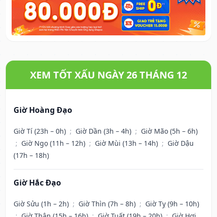
XEM TỐT XẤU NGÀY 26 THÁNG 12
Giờ Hoàng Đạo
Giờ Tí (23h – 0h)
;
Giờ Dần (3h – 4h)
;
Giờ Mão (5h – 6h)
;
Giờ Ngọ (11h – 12h)
;
Giờ Mùi (13h – 14h)
;
Giờ Dậu
(17h – 18h)
Giờ Hắc Đạo
Giờ Sửu (1h – 2h)
;
Giờ Thìn (7h – 8h)
;
Giờ Tỵ (9h – 10h)
;
Giờ Thân (15h – 16h)
;
Giờ Tuất (19h – 20h)
;
Giờ Hợi