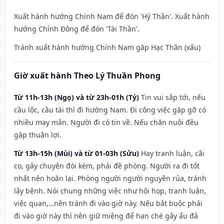
Xuất hành hướng Chính Nam để đón 'Hỷ Thần'. Xuất hành
hướng Chính Đông để đón 'Tài Thần'.
Tránh xuất hành hướng Chính Nam gặp Hạc Thần (xấu)
Giờ xuất hành Theo Lý Thuần Phong
Từ 11h-13h (Ngọ) và từ 23h-01h (Tý)
Tin vui sắp tới, nếu
cầu lộc, cầu tài thì đi hướng Nam. Đi công việc gặp gỡ có
nhiều may mắn. Người đi có tin về. Nếu chăn nuôi đều
gặp thuận lợi.
Từ 13h-15h (Mùi) và từ 01-03h (Sửu)
Hay tranh luận, cãi
cọ, gây chuyện đói kém, phải đề phòng. Người ra đi tốt
nhất nên hoãn lại. Phòng người người nguyền rủa, tránh
lây bệnh. Nói chung những việc như hội họp, tranh luận,
việc quan,…nên tránh đi vào giờ này. Nếu bắt buộc phải
đi vào giờ này thì nên giữ miệng để hạn ché gây ẩu đả