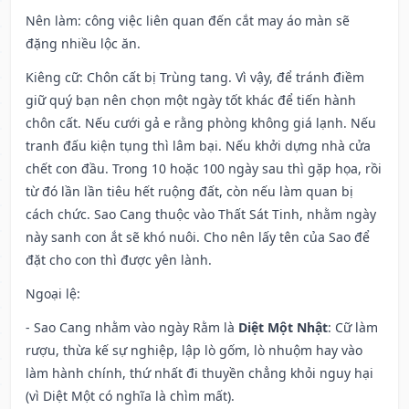
Nên làm
: công việc liên quan đến cắt may áo màn sẽ
đặng nhiều lộc ăn.
Kiêng cữ
: Chôn cất bị Trùng tang. Vì vậy, để tránh điềm
giữ quý bạn nên chọn một ngày tốt khác để tiến hành
chôn cất. Nếu cưới gả e rằng phòng không giá lạnh. Nếu
tranh đấu kiện tụng thì lâm bại. Nếu khởi dựng nhà cửa
chết con đầu. Trong 10 hoặc 100 ngày sau thì gặp họa, rồi
từ đó lần lần tiêu hết ruộng đất, còn nếu làm quan bị
cách chức. Sao Cang thuộc vào Thất Sát Tinh, nhằm ngày
này sanh con ắt sẽ khó nuôi. Cho nên lấy tên của Sao để
đặt cho con thì được yên lành.
Ngoại lệ
:
- Sao Cang nhằm vào ngày Rằm là
Diệt Một Nhật
: Cữ làm
rượu, thừa kế sự nghiệp, lập lò gốm, lò nhuộm hay vào
làm hành chính, thứ nhất đi thuyền chẳng khỏi nguy hại
(vì Diệt Một có nghĩa là chìm mất).