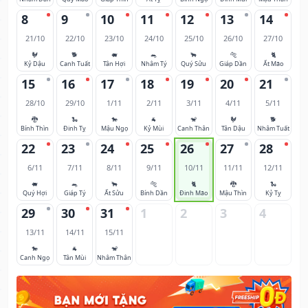
8
9
10
11
12
13
14
21/10
22/10
23/10
24/10
25/10
26/10
27/10
🐓
🐕
🐖
🐀
🐂
🐅
🐈
Kỷ Dậu
Canh Tuất
Tân Hợi
Nhâm Tý
Quý Sửu
Giáp Dần
Ất Mão
15
16
17
18
19
20
21
28/10
29/10
1/11
2/11
3/11
4/11
5/11
🐉
🐍
🐎
🐐
🐒
🐓
🐕
Bính Thìn
Đinh Tỵ
Mậu Ngọ
Kỷ Mùi
Canh Thân
Tân Dậu
Nhâm Tuất
22
23
24
25
26
27
28
6/11
7/11
8/11
9/11
10/11
11/11
12/11
🐖
🐀
🐂
🐅
🐈
🐉
🐍
Quý Hợi
Giáp Tý
Ất Sửu
Bính Dần
Đinh Mão
Mậu Thìn
Kỷ Tỵ
29
30
31
1
2
3
4
13/11
14/11
15/11
🐎
🐐
🐒
Canh Ngọ
Tân Mùi
Nhâm Thân