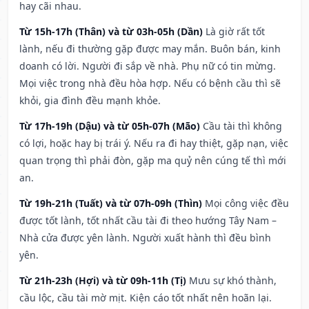
hay cãi nhau.
Từ 15h-17h (Thân) và từ 03h-05h (Dần)
Là giờ rất tốt
lành, nếu đi thường gặp được may mắn. Buôn bán, kinh
doanh có lời. Người đi sắp về nhà. Phụ nữ có tin mừng.
Mọi việc trong nhà đều hòa hợp. Nếu có bệnh cầu thì sẽ
khỏi, gia đình đều mạnh khỏe.
Từ 17h-19h (Dậu) và từ 05h-07h (Mão)
Cầu tài thì không
có lợi, hoặc hay bị trái ý. Nếu ra đi hay thiệt, gặp nạn, việc
quan trọng thì phải đòn, gặp ma quỷ nên cúng tế thì mới
an.
Từ 19h-21h (Tuất) và từ 07h-09h (Thìn)
Mọi công việc đều
được tốt lành, tốt nhất cầu tài đi theo hướng Tây Nam –
Nhà cửa được yên lành. Người xuất hành thì đều bình
yên.
Từ 21h-23h (Hợi) và từ 09h-11h (Tị)
Mưu sự khó thành,
cầu lộc, cầu tài mờ mịt. Kiện cáo tốt nhất nên hoãn lại.