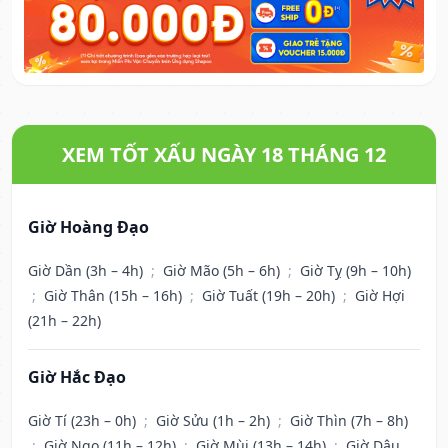
XEM TỐT XẤU NGÀY 18 THÁNG 12
Giờ Hoàng Đạo
Giờ Dần (3h – 4h)
;
Giờ Mão (5h – 6h)
;
Giờ Tỵ (9h – 10h)
;
Giờ Thân (15h – 16h)
;
Giờ Tuất (19h – 20h)
;
Giờ Hợi
(21h – 22h)
Giờ Hắc Đạo
Giờ Tí (23h – 0h)
;
Giờ Sửu (1h – 2h)
;
Giờ Thìn (7h – 8h)
;
Giờ Ngọ (11h – 12h)
;
Giờ Mùi (13h – 14h)
;
Giờ Dậu