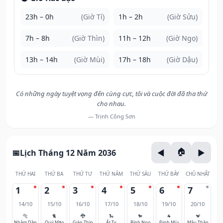
23h – 0h
(Giờ Tí)
1h – 2h
(Giờ Sửu)
7h – 8h
(Giờ Thìn)
11h – 12h
(Giờ Ngọ)
13h – 14h
(Giờ Mùi)
17h – 18h
(Giờ Dậu)
Có những ngày tuyệt vọng đến cùng cực, tôi và cuộc đời đã tha thứ
cho nhau.
— Trịnh Công Sơn
Lịch Tháng 12 Năm 2036
THỨ HAI
THỨ BA
THỨ TƯ
THỨ NĂM
THỨ SÁU
THỨ BẢY
CHỦ NHẬT
1
2
3
4
5
6
7
14/10
15/10
16/10
17/10
18/10
19/10
20/10
🐅
🐈
🐉
🐍
🐎
🐐
🐒
Nhâm Dần
Quý Mão
Giáp Thìn
Ất Tỵ
Bính Ngọ
Đinh Mùi
Mậu Thân