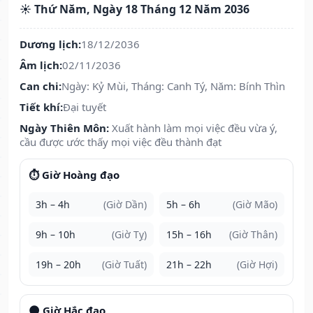
☀️ Thứ Năm, Ngày 18 Tháng 12 Năm 2036
Dương lịch:
18/12/2036
Âm lịch:
02/11/2036
Can chi:
Ngày: Kỷ Mùi, Tháng: Canh Tý, Năm: Bính Thìn
Tiết khí:
Đại tuyết
Ngày Thiên Môn:
Xuất hành làm mọi việc đều vừa ý,
cầu được ước thấy mọi việc đều thành đạt
⏱️ Giờ Hoàng đạo
3h – 4h
(Giờ Dần)
5h – 6h
(Giờ Mão)
9h – 10h
(Giờ Tỵ)
15h – 16h
(Giờ Thân)
19h – 20h
(Giờ Tuất)
21h – 22h
(Giờ Hợi)
🌑 Giờ Hắc đạo