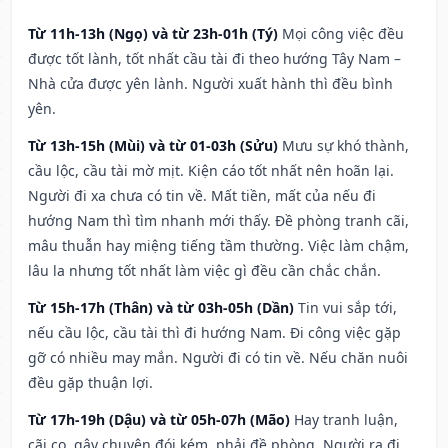
Từ 11h-13h (Ngọ) và từ 23h-01h (Tý)
Mọi công việc đều
được tốt lành, tốt nhất cầu tài đi theo hướng Tây Nam –
Nhà cửa được yên lành. Người xuất hành thì đều bình
yên.
Từ 13h-15h (Mùi) và từ 01-03h (Sửu)
Mưu sự khó thành,
cầu lộc, cầu tài mờ mịt. Kiện cáo tốt nhất nên hoãn lại.
Người đi xa chưa có tin về. Mất tiền, mất của nếu đi
hướng Nam thì tìm nhanh mới thấy. Đề phòng tranh cãi,
mâu thuẫn hay miệng tiếng tầm thường. Việc làm chậm,
lâu la nhưng tốt nhất làm việc gì đều cần chắc chắn.
Từ 15h-17h (Thân) và từ 03h-05h (Dần)
Tin vui sắp tới,
nếu cầu lộc, cầu tài thì đi hướng Nam. Đi công việc gặp
gỡ có nhiều may mắn. Người đi có tin về. Nếu chăn nuôi
đều gặp thuận lợi.
Từ 17h-19h (Dậu) và từ 05h-07h (Mão)
Hay tranh luận,
cãi cọ, gây chuyện đói kém, phải đề phòng. Người ra đi