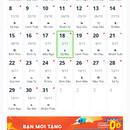
8
9
10
11
12
13
14
21/10
22/10
23/10
24/10
25/10
26/10
27/10
🐓
🐕
🐖
🐀
🐂
🐅
🐈
Kỷ Dậu
Canh Tuất
Tân Hợi
Nhâm Tý
Quý Sửu
Giáp Dần
Ất Mão
15
16
17
18
19
20
21
28/10
29/10
1/11
2/11
3/11
4/11
5/11
🐉
🐍
🐎
🐐
🐒
🐓
🐕
Bính Thìn
Đinh Tỵ
Mậu Ngọ
Kỷ Mùi
Canh Thân
Tân Dậu
Nhâm Tuất
22
23
24
25
26
27
28
6/11
7/11
8/11
9/11
10/11
11/11
12/11
🐖
🐀
🐂
🐅
🐈
🐉
🐍
Quý Hợi
Giáp Tý
Ất Sửu
Bính Dần
Đinh Mão
Mậu Thìn
Kỷ Tỵ
29
30
31
1
2
3
4
13/11
14/11
15/11
🐎
🐐
🐒
Canh Ngọ
Tân Mùi
Nhâm Thân