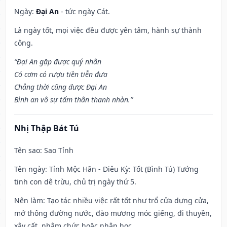
Ngày:
Đại An
- tức ngày Cát.
Là ngày tốt, mọi việc đều được yên tâm, hành sự thành
công.
“Đại An gặp được quý nhân
Có cơm có rượu tiền tiễn đưa
Chẳng thời cũng được Đại An
Bình an vô sự tấm thân thanh nhàn.”
Nhị Thập Bát Tú
Tên sao
: Sao Tỉnh
Tên ngày
: Tỉnh Mộc Hãn - Diêu Kỳ: Tốt (Bình Tú) Tướng
tinh con dê trừu, chủ trị ngày thứ 5.
Nên làm
: Tạo tác nhiều việc rất tốt như trổ cửa dựng cửa,
mở thông đường nước, đào mương móc giếng, đi thuyền,
xây cất, nhậm chức hoặc nhập học.