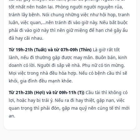
tốt nhất nên hoãn lại. Phòng người người nguyền rủa,
tránh lây bệnh. Nói chung những việc như hội họp, tranh
luận, việc quan,…nên tránh đi vào giờ này. Nếu bắt buộc
phải đi vào giờ này thì nên giữ miệng để hạn ché gây ẩu
đả hay cãi nhau.
Từ 19h-21h (Tuất) và từ 07h-09h (Thìn)
Là giờ rất tốt
lành, nếu đi thường gặp được may mắn. Buôn bán, kinh
doanh có lời. Người đi sắp về nhà. Phụ nữ có tin mừng.
Mọi việc trong nhà đều hòa hợp. Nếu có bệnh cầu thì sẽ
khỏi, gia đình đều mạnh khỏe.
Từ 21h-23h (Hợi) và từ 09h-11h (Tị)
Cầu tài thì không có
lợi, hoặc hay bị trái ý. Nếu ra đi hay thiệt, gặp nạn, việc
quan trọng thì phải đòn, gặp ma quỷ nên cúng tế thì mới
an.