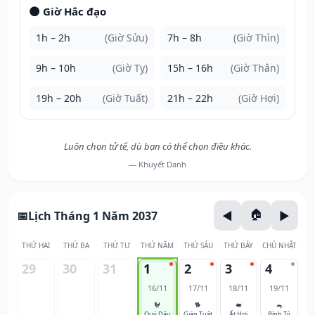
🌑 Giờ Hắc đạo
1h – 2h
(Giờ Sửu)
7h – 8h
(Giờ Thìn)
9h – 10h
(Giờ Tỵ)
15h – 16h
(Giờ Thân)
19h – 20h
(Giờ Tuất)
21h – 22h
(Giờ Hợi)
Luôn chọn tử tế, dù bạn có thể chọn điều khác.
— Khuyết Danh
Lịch Tháng 1 Năm 2037
THỨ HAI
THỨ BA
THỨ TƯ
THỨ NĂM
THỨ SÁU
THỨ BẢY
CHỦ NHẬT
29
30
31
1
2
3
4
16/11
17/11
18/11
19/11
🐓
🐕
🐖
🐀
Quý Dậu
Giáp Tuất
Ất Hợi
Bính Tý