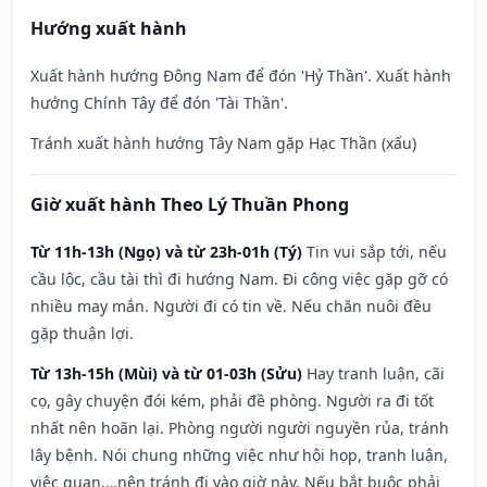
Hướng xuất hành
Xuất hành hướng Đông Nam để đón 'Hỷ Thần'. Xuất hành
hướng Chính Tây để đón 'Tài Thần'.
Tránh xuất hành hướng Tây Nam gặp Hạc Thần (xấu)
Giờ xuất hành Theo Lý Thuần Phong
Từ 11h-13h (Ngọ) và từ 23h-01h (Tý)
Tin vui sắp tới, nếu
cầu lộc, cầu tài thì đi hướng Nam. Đi công việc gặp gỡ có
nhiều may mắn. Người đi có tin về. Nếu chăn nuôi đều
gặp thuận lợi.
Từ 13h-15h (Mùi) và từ 01-03h (Sửu)
Hay tranh luận, cãi
cọ, gây chuyện đói kém, phải đề phòng. Người ra đi tốt
nhất nên hoãn lại. Phòng người người nguyền rủa, tránh
lây bệnh. Nói chung những việc như hội họp, tranh luận,
việc quan,…nên tránh đi vào giờ này. Nếu bắt buộc phải