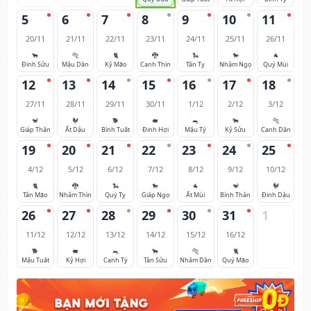
5
6
7
8
9
10
11
20/11
21/11
22/11
23/11
24/11
25/11
26/11
🐂
🐅
🐈
🐉
🐍
🐎
🐐
Đinh Sửu
Mậu Dần
Kỷ Mão
Canh Thìn
Tân Tỵ
Nhâm Ngọ
Quý Mùi
12
13
14
15
16
17
18
27/11
28/11
29/11
30/11
1/12
2/12
3/12
🐒
🐓
🐕
🐖
🐀
🐂
🐅
Giáp Thân
Ất Dậu
Bính Tuất
Đinh Hợi
Mậu Tý
Kỷ Sửu
Canh Dần
19
20
21
22
23
24
25
4/12
5/12
6/12
7/12
8/12
9/12
10/12
🐈
🐉
🐍
🐎
🐐
🐒
🐓
Tân Mão
Nhâm Thìn
Quý Tỵ
Giáp Ngọ
Ất Mùi
Bính Thân
Đinh Dậu
26
27
28
29
30
31
1
11/12
12/12
13/12
14/12
15/12
16/12
🐕
🐖
🐀
🐂
🐅
🐈
Mậu Tuất
Kỷ Hợi
Canh Tý
Tân Sửu
Nhâm Dần
Quý Mão