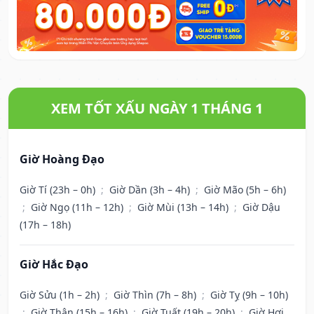
XEM TỐT XẤU NGÀY 1 THÁNG 1
Giờ Hoàng Đạo
Giờ Tí (23h – 0h)
;
Giờ Dần (3h – 4h)
;
Giờ Mão (5h – 6h)
;
Giờ Ngọ (11h – 12h)
;
Giờ Mùi (13h – 14h)
;
Giờ Dậu
(17h – 18h)
Giờ Hắc Đạo
Giờ Sửu (1h – 2h)
;
Giờ Thìn (7h – 8h)
;
Giờ Tỵ (9h – 10h)
;
Giờ Thân (15h – 16h)
;
Giờ Tuất (19h – 20h)
;
Giờ Hợi