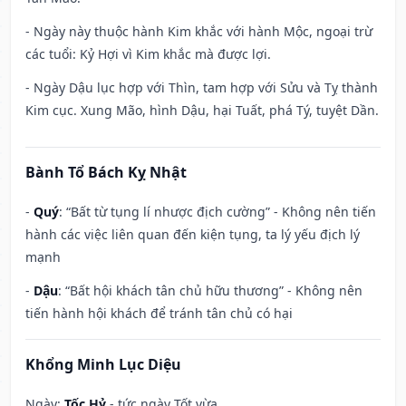
- Ngày này thuộc hành Kim khắc với hành Mộc, ngoại trừ
các tuổi: Kỷ Hợi vì Kim khắc mà được lợi.
- Ngày Dậu lục hợp với Thìn, tam hợp với Sửu và Tỵ thành
Kim cục. Xung Mão, hình Dậu, hại Tuất, phá Tý, tuyệt Dần.
Bành Tổ Bách Kỵ Nhật
-
Quý
: “Bất từ tụng lí nhược địch cường” - Không nên tiến
hành các việc liên quan đến kiện tụng, ta lý yếu địch lý
mạnh
-
Dậu
: “Bất hội khách tân chủ hữu thương” - Không nên
tiến hành hội khách để tránh tân chủ có hại
Khổng Minh Lục Diệu
Ngày:
Tốc Hỷ
- tức ngày Tốt vừa.