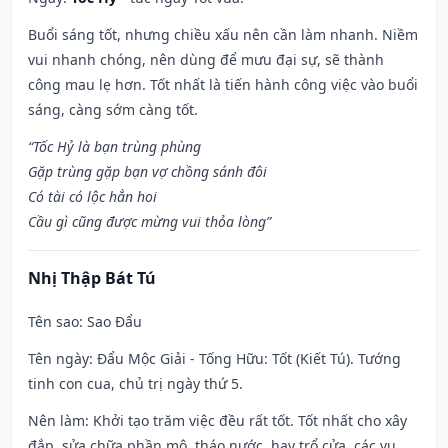
Buổi sáng tốt, nhưng chiều xấu nên cần làm nhanh. Niềm
vui nhanh chóng, nên dùng để mưu đại sự, sẽ thành
công mau lẹ hơn. Tốt nhất là tiến hành công việc vào buổi
sáng, càng sớm càng tốt.
“Tốc Hỷ là bạn trùng phùng
Gặp trùng gặp bạn vợ chồng sánh đôi
Có tài có lộc hẳn hoi
Cầu gì cũng được mừng vui thỏa lòng”
Nhị Thập Bát Tú
Tên sao
: Sao Đẩu
Tên ngày
: Đẩu Mộc Giải - Tống Hữu: Tốt (Kiết Tú). Tướng
tinh con cua, chủ trị ngày thứ 5.
Nên làm
: Khởi tạo trăm việc đều rất tốt. Tốt nhất cho xây
đắp, sửa chữa phần mộ, tháo nước, hay trổ cửa, các vụ