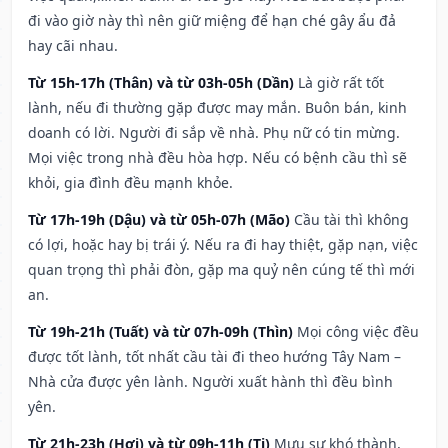
đi vào giờ này thì nên giữ miệng để hạn ché gây ẩu đả
hay cãi nhau.
Từ 15h-17h (Thân) và từ 03h-05h (Dần)
Là giờ rất tốt
lành, nếu đi thường gặp được may mắn. Buôn bán, kinh
doanh có lời. Người đi sắp về nhà. Phụ nữ có tin mừng.
Mọi việc trong nhà đều hòa hợp. Nếu có bệnh cầu thì sẽ
khỏi, gia đình đều mạnh khỏe.
Từ 17h-19h (Dậu) và từ 05h-07h (Mão)
Cầu tài thì không
có lợi, hoặc hay bị trái ý. Nếu ra đi hay thiệt, gặp nạn, việc
quan trọng thì phải đòn, gặp ma quỷ nên cúng tế thì mới
an.
Từ 19h-21h (Tuất) và từ 07h-09h (Thìn)
Mọi công việc đều
được tốt lành, tốt nhất cầu tài đi theo hướng Tây Nam –
Nhà cửa được yên lành. Người xuất hành thì đều bình
yên.
Từ 21h-23h (Hợi) và từ 09h-11h (Tị)
Mưu sự khó thành,