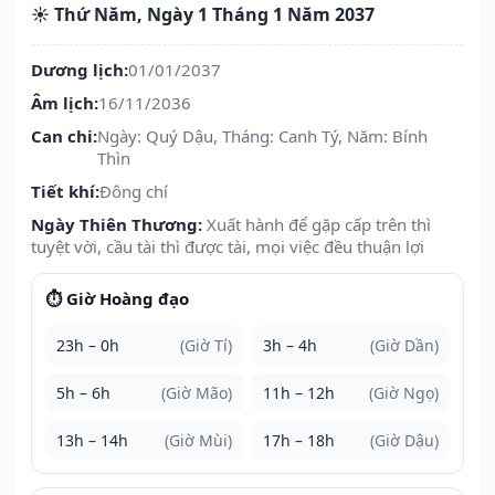
☀️ Thứ Năm, Ngày 1 Tháng 1 Năm 2037
Dương lịch:
01/01/2037
Âm lịch:
16/11/2036
Can chi:
Ngày: Quý Dậu, Tháng: Canh Tý, Năm: Bính
Thìn
Tiết khí:
Đông chí
Ngày Thiên Thương:
Xuất hành để gặp cấp trên thì
tuyệt vời, cầu tài thì được tài, mọi việc đều thuận lợi
⏱️ Giờ Hoàng đạo
23h – 0h
(Giờ Tí)
3h – 4h
(Giờ Dần)
5h – 6h
(Giờ Mão)
11h – 12h
(Giờ Ngọ)
13h – 14h
(Giờ Mùi)
17h – 18h
(Giờ Dậu)