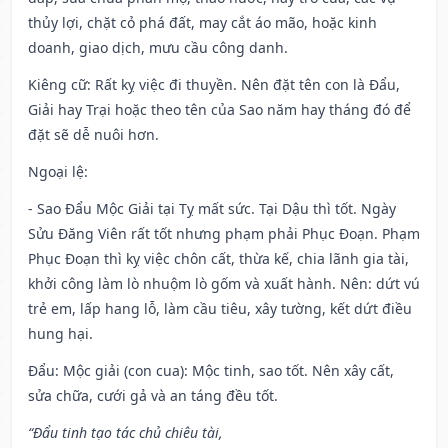
thủy lợi, chặt cỏ phá đất, may cắt áo mão, hoặc kinh
doanh, giao dịch, mưu cầu công danh.
Kiêng cữ
: Rất kỵ việc đi thuyền. Nên đặt tên con là Đẩu,
Giải hay Trại hoặc theo tên của Sao năm hay tháng đó để
đặt sẽ dễ nuôi hơn.
Ngoại lệ
:
- Sao Đẩu Mộc Giải tại Tỵ mất sức. Tại Dậu thì tốt. Ngày
Sửu Đăng Viên rất tốt nhưng phạm phải Phục Đoạn. Phạm
Phục Đoạn thì kỵ việc chôn cất, thừa kế, chia lãnh gia tài,
khởi công làm lò nhuộm lò gốm và xuất hành. Nên: dứt vú
trẻ em, lấp hang lỗ, làm cầu tiêu, xây tường, kết dứt điều
hung hại.
Đẩu: Mộc giải (con cua): Mộc tinh, sao tốt. Nên xây cất,
sửa chữa, cưới gả và an táng đều tốt.
“Đẩu tinh tạo tác chủ chiêu tài,