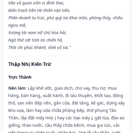
Văn vũ quan viên vị đỉnh thai,
Điền trạch tiền tài thiên vạn tiến,
Phần doanh tu trúc, phú quý lai.Khai môn, phóng thủy, chiêu
ngưu mã,
Vượng tài nam nữ chủ hòa hài,
Ngộ thử cát tinh lai chiến hộ,
Thời chi phúc khánh, vĩnh vô tai.”
Thập Nhị Kiến Trừ
Trực Thành
Nên làm
: Lập khế ước, giao dịch, cho vay, thu nợ, mua
hàng, bán hàng, xuất hành, đi tàu thuyền, khởi tạo, động
thổ, san nền đắp nền, gắn cửa, đặt táng, kê gác, dựng xây
kho vựa, làm hay sửa chữa phòng bếp, thờ phụng Táo
Thần, lắp đặt máy móc ( hay các loại máy ), gặt lúa, đào ao
giếng, tháo nước, cầu thầy chữa bệnh, mua gia súc, các
việc trong vụ chăn nuôi, nhập học, làm lễ cầu thân, cưới