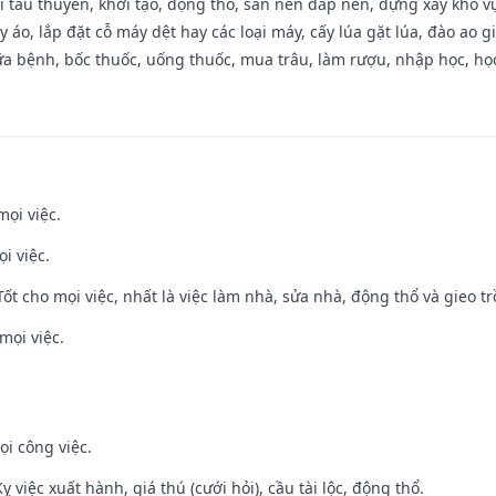
đi tàu thuyền, khởi tạo, động thổ, san nền đắp nền, dựng xây kho
 áo, lắp đặt cỗ máy dệt hay các loại máy, cấy lúa gặt lúa, đào ao 
a bệnh, bốc thuốc, uống thuốc, mua trâu, làm rượu, nhập học, học 
mọi việc.
i việc.
 Tốt cho mọi việc, nhất là việc làm nhà, sửa nhà, động thổ và gieo tr
mọi việc.
ọi công việc.
ỵ việc xuất hành, giá thú (cưới hỏi), cầu tài lộc, động thổ.