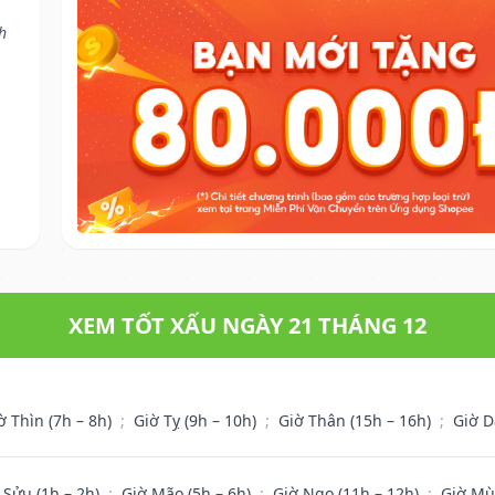
h
XEM TỐT XẤU NGÀY 21 THÁNG 12
ờ Thìn (7h – 8h)
;
Giờ Tỵ (9h – 10h)
;
Giờ Thân (15h – 16h)
;
Giờ D
 Sửu (1h – 2h)
;
Giờ Mão (5h – 6h)
;
Giờ Ngọ (11h – 12h)
;
Giờ Mù