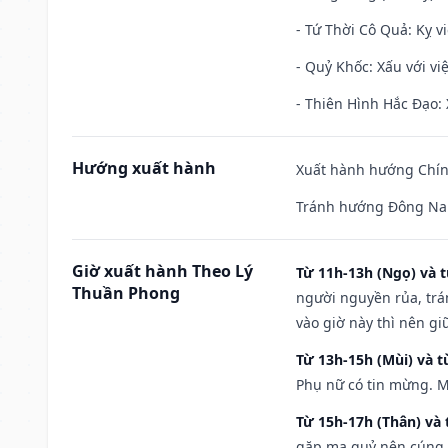
- Tứ Thời Cô Quả: Kỵ vi
- Quỷ Khốc: Xấu với việ
- Thiên Hình Hắc Đạo: 
Hướng xuất hành
Xuất hành hướng Chính
Tránh hướng Đông Na
Giờ xuất hành Theo Lý
Từ 11h-13h (Ngọ) và t
Thuần Phong
người nguyền rủa, trá
vào giờ này thì nên g
Từ 13h-15h (Mùi) và t
Phụ nữ có tin mừng. M
Từ 15h-17h (Thân) và 
gặp ma quỷ nên cúng t