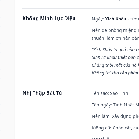
Khổng Minh Lục Diệu
Ngày:
Xích Khẩu
- tức
Nên đề phòng miệng lư
thuẫn, làm ơn nên oán
“Xích Khẩu là quả bần 
Sinh ra khẩu thiệt bàn c
Chẳng thời mất của nó 
Không thì chó cắn phân 
Nhị Thập Bát Tú
Tên sao
: Sao Tinh
Tên ngày
: Tinh Nhật M
Nên làm
: Xây dựng ph
Kiêng cữ
: Chôn cất, c