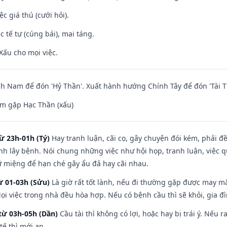
ệc giá thú (cưới hỏi).
c tế tự (cúng bái), mai táng.
Xấu cho mọi việc.
 Nam để đón 'Hỷ Thần'. Xuất hành hướng Chính Tây để đón 'Tài T
m gặp Hạc Thần (xấu)
ừ 23h-01h (Tý)
Hay tranh luận, cãi cọ, gây chuyện đói kém, phải đ
nh lây bệnh. Nói chung những việc như hội họp, tranh luận, việc q
iữ miệng để hạn ché gây ẩu đả hay cãi nhau.
ừ 01-03h (Sửu)
Là giờ rất tốt lành, nếu đi thường gặp được may mắ
ọi việc trong nhà đều hòa hợp. Nếu có bệnh cầu thì sẽ khỏi, gia 
từ 03h-05h (Dần)
Cầu tài thì không có lợi, hoặc hay bị trái ý. Nếu r
ế thì mới an.