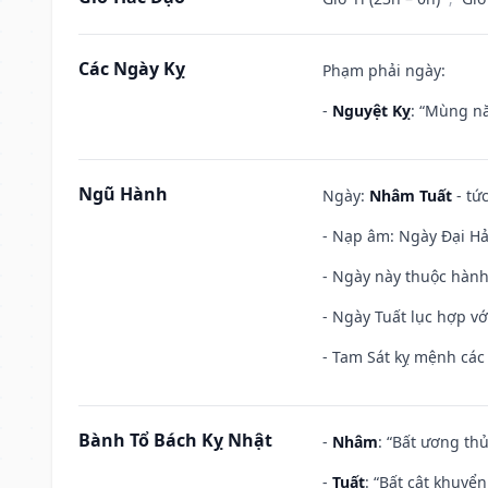
Các Ngày Kỵ
Phạm phải ngày:
-
Nguyệt Kỵ
: “Mùng nă
Ngũ Hành
Ngày:
Nhâm Tuất
- tứ
- Nạp âm: Ngày Đại Hải
- Ngày này thuộc hành
- Ngày Tuất lục hợp v
- Tam Sát kỵ mệnh các 
Bành Tổ Bách Kỵ Nhật
-
Nhâm
: “Bất ương th
-
Tuất
: “Bất cật khuyể