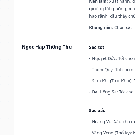
Nên làm
: Xuất hành, 
giường lót giường, may
hào rãnh, cầu thầy chữ
Không nên
: Chôn cất
Ngọc Hạp Thông Thư
Sao tốt
:
- Nguyệt Đức: Tốt cho 
- Thiên Quý: Tốt cho mọ
- Sinh Khí (Trực Khai):
- Đại Hồng Sa: Tốt cho 
Sao xấu
:
- Hoang Vu: Xấu cho m
- Vãng Vong (Thổ Kỵ): K