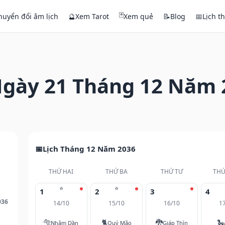
🃏
huyển đổi âm lịch
🔮
Xem Tarot
Xem quẻ
📝
Blog
📅
Lịch t
gày 21 Tháng 12 Năm 
Lịch Tháng 12 Năm 2036
THỨ HAI
THỨ BA
THỨ TƯ
THỨ
⭐
⭐
1
2
3
4
036
14/10
15/10
16/10
1
🐅
🐈
🐉
🐍
Nhâm Dần
Quý Mão
Giáp Thìn