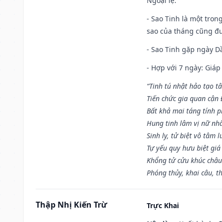
Ngoại lệ
:
- Sao Tinh là một tron
sao của tháng cũng đ
- Sao Tinh gặp ngày Dầ
- Hợp với 7 ngày: Giá
“Tinh tú nhật hảo tạo t
Tiến chức gia quan cận
Bất khả mai táng tính p
Hung tinh lâm vị nữ nh
Sinh ly, tử biệt vô tâm l
Tự yếu quy hưu biệt giá
Khổng tử cửu khúc châu
Phóng thủy, khai câu, t
Thập Nhị Kiến Trừ
Trực Khai