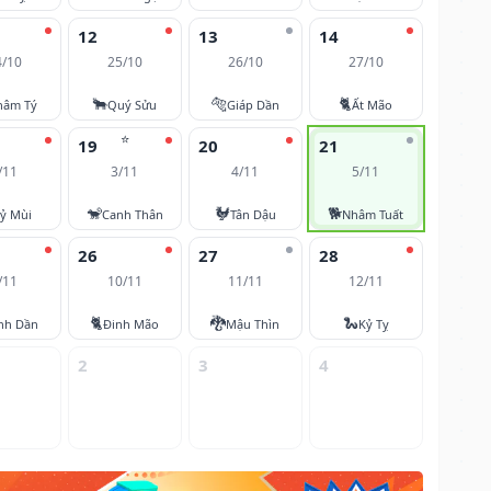
12
13
14
4/10
25/10
26/10
27/10
🐂
🐅
🐈
hâm Tý
Quý Sửu
Giáp Dần
Ất Mão
⭐
19
20
21
/11
3/11
4/11
5/11
🐒
🐓
🐕
ỷ Mùi
Canh Thân
Tân Dậu
Nhâm Tuất
26
27
28
/11
10/11
11/11
12/11
🐈
🐉
🐍
nh Dần
Đinh Mão
Mậu Thìn
Kỷ Tỵ
2
3
4