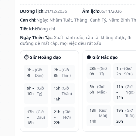
Dương lịch:
21/12/2036
Âm lịch:
05/11/2036
Can chi:
Ngày: Nhâm Tuất, Tháng: Canh Tý, Năm: Bính Th
Tiết khí:
Đông chí
Ngày Thiên Tặc:
Xuất hành xấu, cầu tài không được, đi
đường dễ mất cắp, mọi việc đều rất xấu
⏱️ Giờ Hoàng đạo
🌑 Giờ Hắc đạo
23h –
(Giờ
1h –
(Giờ
3h –
(Giờ
7h –
(Giờ
0h
Tí)
2h
Sửu)
4h
Dần)
8h
Thìn)
5h –
(Giờ
11h
(Giờ
9h –
(Giờ
15h
(Giờ
6h
Mão)
–
Ngọ)
10h
Tỵ)
–
Thân)
12h
16h
13h
(Giờ
19h
(Giờ
17h
(Giờ
21h
(Giờ
–
Mùi)
–
Tuất)
–
Dậu)
–
Hợi)
14h
20h
18h
22h