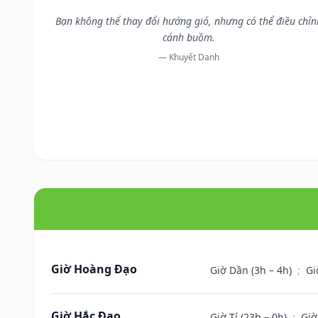
Bạn không thể thay đổi hướng gió, nhưng có thể điều chỉn
cánh buồm.
— Khuyết Danh
Giờ Hoàng Đạo
Giờ Dần (3h – 4h)
;
Gi
Giờ Hắc Đạo
Giờ Tí (23h – 0h)
;
Giờ