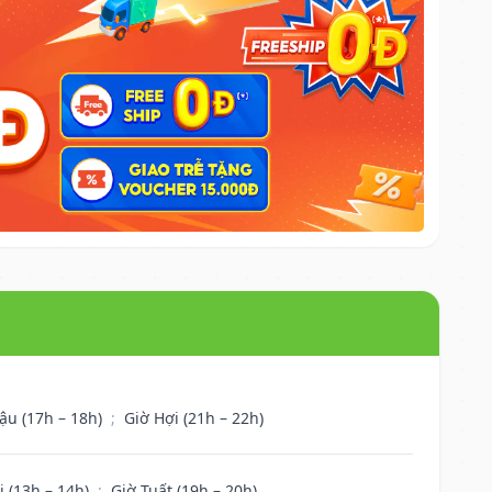
ậu (17h – 18h)
;
Giờ Hợi (21h – 22h)
i (13h – 14h)
;
Giờ Tuất (19h – 20h)