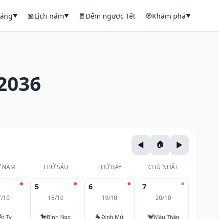
háng
📖
Lịch năm
🧧
Đếm ngược Tết
🧭
Khám phá
▼
▼
▼
2036
 NĂM
THỨ SÁU
THỨ BẢY
CHỦ NHẬT
5
6
7
7/10
18/10
19/10
20/10
🐎
🐐
🐒
Ất Tỵ
Bính Ngọ
Đinh Mùi
Mậu Thân