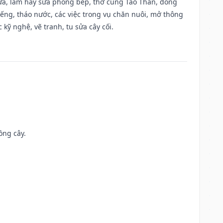
 vựa, làm hay sửa phòng bếp, thờ cúng Táo Thần, đóng
giếng, tháo nước, các việc trong vụ chăn nuôi, mở thông
kỹ nghệ, vẽ tranh, tu sửa cây cối.
ồng cây.