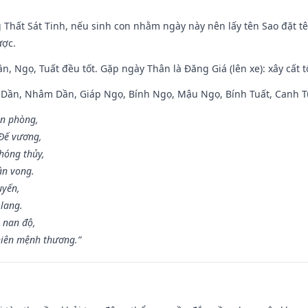
g Thất Sát Tinh, nếu sinh con nhằm ngày này nên lấy tên Sao đặt tê
ược.
n, Ngọ, Tuất đều tốt. Gặp ngày Thân là Đăng Giá (lên xe): xây cất 
p Dần, Nhâm Dần, Giáp Ngọ, Bính Ngọ, Mậu Ngọ, Bính Tuất, Canh T
ân phòng,
 Đế vương,
hóng thủy,
ân vong.
uyến,
 lang.
 nan độ,
hiên mệnh thương.”