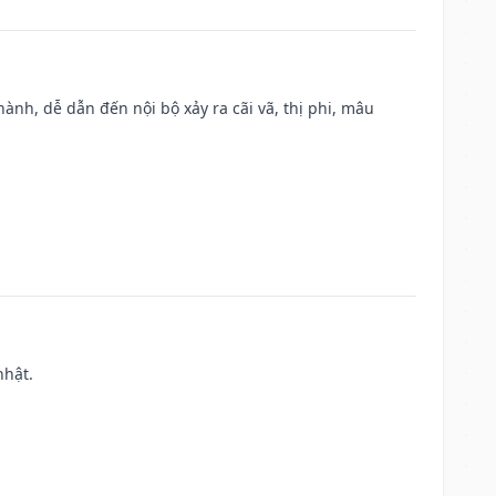
nh, dễ dẫn đến nội bộ xảy ra cãi vã, thị phi, mâu
nhật.