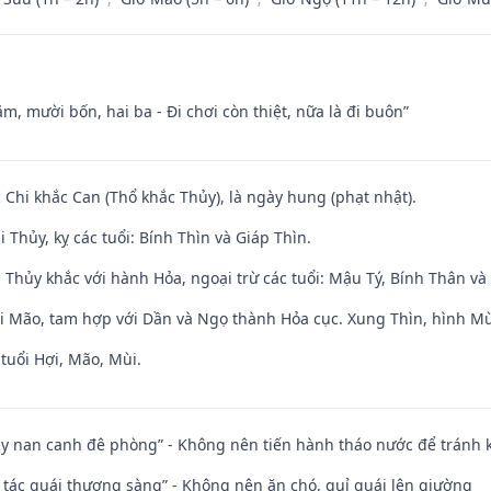
m, mười bốn, hai ba - Đi chơi còn thiệt, nữa là đi buôn”
c Chi khắc Can (Thổ khắc Thủy), là ngày hung (phạt nhật).
 Thủy, kỵ các tuổi: Bính Thìn và Giáp Thìn.
 Thủy khắc với hành Hỏa, ngoại trừ các tuổi: Mậu Tý, Bính Thân 
ới Mão, tam hợp với Dần và Ngọ thành Hỏa cục. Xung Thìn, hình Mùi
tuổi Hợi, Mão, Mùi.
ủy nan canh đê phòng” - Không nên tiến hành tháo nước để tránh
n tác quái thượng sàng” - Không nên ăn chó, quỉ quái lên giường