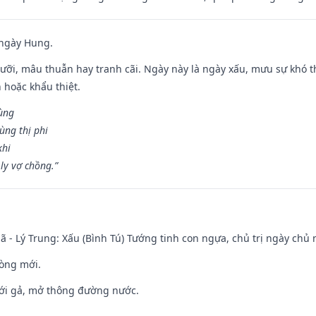
 ngày Hung.
ỡi, mâu thuẫn hay tranh cãi. Ngày này là ngày xấu, mưu sự khó thà
 hoặc khẩu thiệt.
cùng
ùng thị phi
khi
ly vợ chồng.”
ã - Lý Trung: Xấu (Bình Tú) Tướng tinh con ngựa, chủ trị ngày chủ 
òng mới.
ưới gả, mở thông đường nước.