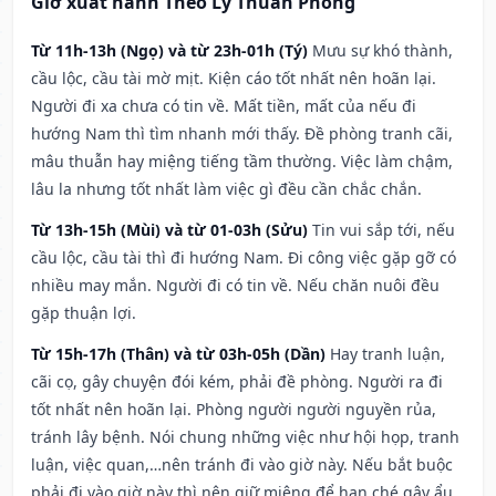
Giờ xuất hành Theo Lý Thuần Phong
Từ 11h-13h (Ngọ) và từ 23h-01h (Tý)
Mưu sự khó thành,
cầu lộc, cầu tài mờ mịt. Kiện cáo tốt nhất nên hoãn lại.
Người đi xa chưa có tin về. Mất tiền, mất của nếu đi
hướng Nam thì tìm nhanh mới thấy. Đề phòng tranh cãi,
mâu thuẫn hay miệng tiếng tầm thường. Việc làm chậm,
lâu la nhưng tốt nhất làm việc gì đều cần chắc chắn.
Từ 13h-15h (Mùi) và từ 01-03h (Sửu)
Tin vui sắp tới, nếu
cầu lộc, cầu tài thì đi hướng Nam. Đi công việc gặp gỡ có
nhiều may mắn. Người đi có tin về. Nếu chăn nuôi đều
gặp thuận lợi.
Từ 15h-17h (Thân) và từ 03h-05h (Dần)
Hay tranh luận,
cãi cọ, gây chuyện đói kém, phải đề phòng. Người ra đi
tốt nhất nên hoãn lại. Phòng người người nguyền rủa,
tránh lây bệnh. Nói chung những việc như hội họp, tranh
luận, việc quan,…nên tránh đi vào giờ này. Nếu bắt buộc
phải đi vào giờ này thì nên giữ miệng để hạn ché gây ẩu