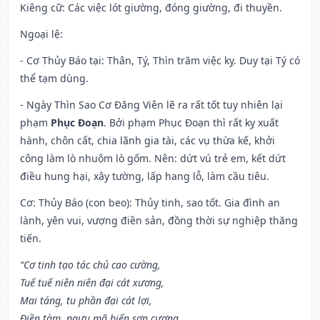
Kiêng cữ
: Các việc lót giường, đóng giường, đi thuyền.
Ngoại lệ
:
- Cơ Thủy Báo tại: Thân, Tý, Thìn trăm việc kỵ. Duy tại Tý có
thể tạm dùng.
- Ngày Thìn Sao Cơ Đăng Viên lẽ ra rất tốt tuy nhiên lại
phạm
Phục Đoạn
. Bởi phạm Phục Đoạn thì rất kỵ xuất
hành, chôn cất, chia lãnh gia tài, các vụ thừa kế, khởi
công làm lò nhuộm lò gốm. Nên: dứt vú trẻ em, kết dứt
điều hung hại, xây tường, lấp hang lỗ, làm cầu tiêu.
Cơ: Thủy Báo (con beo): Thủy tinh, sao tốt. Gia đình an
lành, yên vui, vượng điền sản, đồng thời sự nghiệp thăng
tiến.
“Cơ tinh tạo tác chủ cao cường,
Tuế tuế niên niên đại cát xương,
Mai táng, tu phần đại cát lợi,
Điền tàm, ngưu mã biến sơn cương.