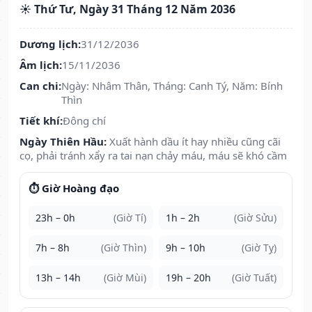
☀️ Thứ Tư, Ngày 31 Tháng 12 Năm 2036
Dương lịch:
31/12/2036
Âm lịch:
15/11/2036
Can chi:
Ngày: Nhâm Thân, Tháng: Canh Tý, Năm: Bính
Thìn
Tiết khí:
Đông chí
Ngày Thiên Hầu:
Xuất hành dầu ít hay nhiều cũng cãi
cọ, phải tránh xẩy ra tai nạn chảy máu, máu sẽ khó cầm
⏱️ Giờ Hoàng đạo
23h – 0h
(Giờ Tí)
1h – 2h
(Giờ Sửu)
7h – 8h
(Giờ Thìn)
9h – 10h
(Giờ Tỵ)
13h – 14h
(Giờ Mùi)
19h – 20h
(Giờ Tuất)