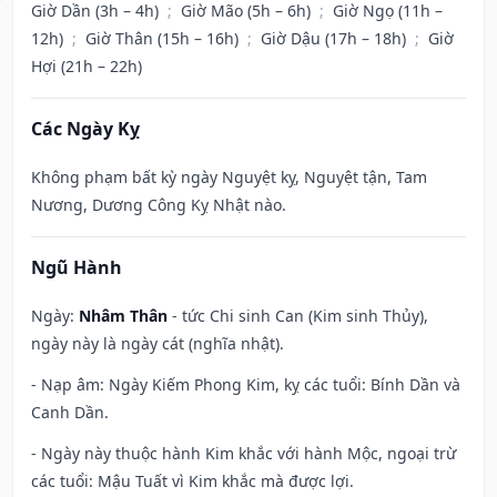
Giờ Dần (3h – 4h)
;
Giờ Mão (5h – 6h)
;
Giờ Ngọ (11h –
12h)
;
Giờ Thân (15h – 16h)
;
Giờ Dậu (17h – 18h)
;
Giờ
Hợi (21h – 22h)
Các Ngày Kỵ
Không phạm bất kỳ ngày Nguyệt kỵ, Nguyệt tận, Tam
Nương, Dương Công Kỵ Nhật nào.
Ngũ Hành
Ngày:
Nhâm Thân
- tức Chi sinh Can (Kim sinh Thủy),
ngày này là ngày cát (nghĩa nhật).
- Nạp âm: Ngày Kiếm Phong Kim, kỵ các tuổi: Bính Dần và
Canh Dần.
- Ngày này thuộc hành Kim khắc với hành Mộc, ngoại trừ
các tuổi: Mậu Tuất vì Kim khắc mà được lợi.