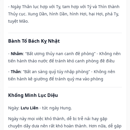
- Ngày Thân lục hợp với Tỵ, tam hợp với Tý và Thìn thành
Thủy cục. Xung Dần, hình Dần, hình Hợi, hại Hợi, phá Tỵ,
tuyệt Mão.
Bành Tổ Bách Kỵ Nhật
-
Nhâm
: “Bất ương thủy nan canh đê phòng” - Không nên
tiến hành tháo nước để tránh khó canh phòng đê điều
-
Thân
: “Bất an sàng quỷ túy nhập phòng” - Không nên
tiến hành kê giường để tránh quỷ ma vào phòng
Khổng Minh Lục Diệu
Ngày:
Lưu Liên
- tức ngày Hung.
Ngày này mọi việc khó thành, dễ bị trễ nải hay gặp
chuyện dây dưa nên rất khó hoàn thành. Hơn nữa, dễ gặp