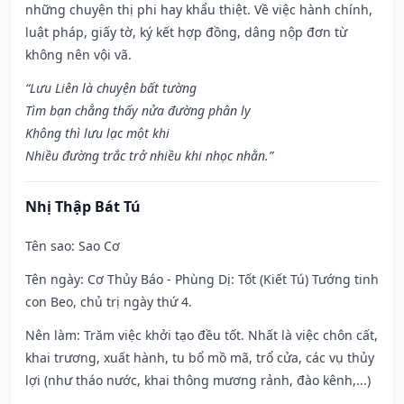
những chuyện thị phi hay khẩu thiệt. Về việc hành chính,
luật pháp, giấy tờ, ký kết hợp đồng, dâng nộp đơn từ
không nên vội vã.
“Lưu Liên là chuyện bất tường
Tìm bạn chẳng thấy nửa đường phân ly
Không thì lưu lạc một khi
Nhiều đường trắc trở nhiều khi nhọc nhằn.”
Nhị Thập Bát Tú
Tên sao
: Sao Cơ
Tên ngày
: Cơ Thủy Báo - Phùng Dị: Tốt (Kiết Tú) Tướng tinh
con Beo, chủ trị ngày thứ 4.
Nên làm
: Trăm việc khởi tạo đều tốt. Nhất là việc chôn cất,
khai trương, xuất hành, tu bổ mồ mã, trổ cửa, các vụ thủy
lợi (như tháo nước, khai thông mương rảnh, đào kênh,...)