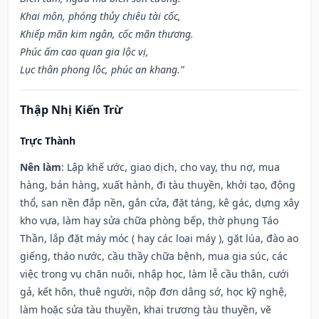
Khai môn, phóng thủy chiêu tài cốc,
Khiếp mãn kim ngân, cốc mãn thương.
Phúc ấm cao quan gia lộc vị,
Lục thân phong lộc, phúc an khang.”
Thập Nhị Kiến Trừ
Trực Thành
Nên làm
: Lập khế ước, giao dịch, cho vay, thu nợ, mua
hàng, bán hàng, xuất hành, đi tàu thuyền, khởi tạo, động
thổ, san nền đắp nền, gắn cửa, đặt táng, kê gác, dựng xây
kho vựa, làm hay sửa chữa phòng bếp, thờ phụng Táo
Thần, lắp đặt máy móc ( hay các loại máy ), gặt lúa, đào ao
giếng, tháo nước, cầu thầy chữa bệnh, mua gia súc, các
việc trong vụ chăn nuôi, nhập học, làm lễ cầu thân, cưới
gả, kết hôn, thuê người, nộp đơn dâng sớ, học kỹ nghệ,
làm hoặc sửa tàu thuyền, khai trương tàu thuyền, vẽ