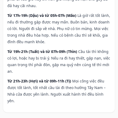
đả hay cãi nhau.
Từ 17h-19h (Dậu) và từ 05h-07h (Mão)
Là giờ rất tốt lành,
nếu đi thường gặp được may mắn. Buôn bán, kinh doanh
có lời. Người đi sắp về nhà. Phụ nữ có tin mừng. Mọi việc
trong nhà đều hòa hợp. Nếu có bệnh cầu thì sẽ khỏi, gia
đình đều mạnh khỏe.
Từ 19h-21h (Tuất) và từ 07h-09h (Thìn)
Cầu tài thì không
có lợi, hoặc hay bị trái ý. Nếu ra đi hay thiệt, gặp nạn, việc
quan trọng thì phải đòn, gặp ma quỷ nên cúng tế thì mới
an.
Từ 21h-23h (Hợi) và từ 09h-11h (Tị)
Mọi công việc đều
được tốt lành, tốt nhất cầu tài đi theo hướng Tây Nam –
Nhà cửa được yên lành. Người xuất hành thì đều bình
yên.