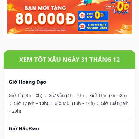
XEM TỐT XẤU NGÀY 31 THÁNG 12
Giờ Hoàng Đạo
Giờ Tí (23h – 0h)
;
Giờ Sửu (1h – 2h)
;
Giờ Thìn (7h – 8h)
;
Giờ Tỵ (9h – 10h)
;
Giờ Mùi (13h – 14h)
;
Giờ Tuất (19h
– 20h)
Giờ Hắc Đạo