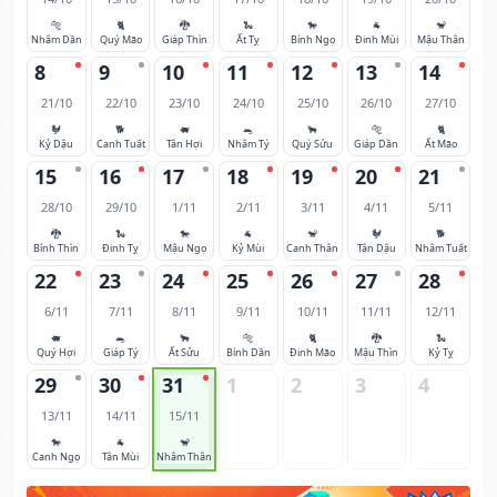
🐅
🐈
🐉
🐍
🐎
🐐
🐒
Nhâm Dần
Quý Mão
Giáp Thìn
Ất Tỵ
Bính Ngọ
Đinh Mùi
Mậu Thân
8
9
10
11
12
13
14
21/10
22/10
23/10
24/10
25/10
26/10
27/10
🐓
🐕
🐖
🐀
🐂
🐅
🐈
Kỷ Dậu
Canh Tuất
Tân Hợi
Nhâm Tý
Quý Sửu
Giáp Dần
Ất Mão
15
16
17
18
19
20
21
28/10
29/10
1/11
2/11
3/11
4/11
5/11
🐉
🐍
🐎
🐐
🐒
🐓
🐕
Bính Thìn
Đinh Tỵ
Mậu Ngọ
Kỷ Mùi
Canh Thân
Tân Dậu
Nhâm Tuất
22
23
24
25
26
27
28
6/11
7/11
8/11
9/11
10/11
11/11
12/11
🐖
🐀
🐂
🐅
🐈
🐉
🐍
Quý Hợi
Giáp Tý
Ất Sửu
Bính Dần
Đinh Mão
Mậu Thìn
Kỷ Tỵ
29
30
31
1
2
3
4
13/11
14/11
15/11
🐎
🐐
🐒
Canh Ngọ
Tân Mùi
Nhâm Thân