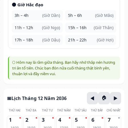
🌑 Giờ Hắc đạo
3h – 4h
(Giờ Dần)
5h – 6h
(Giờ Mão)
11h – 12h
(Giờ Ngọ)
15h – 16h
(Giờ Thân)
17h – 18h
(Giờ Dậu)
21h – 22h
(Giờ Hợi)
🌕 Hôm nay là rằm giữa tháng. Bạn hãy nhớ thắp nén hương
tri ân tổ tiên. Chúc bạn đón nửa cuối tháng thật bình yên,
thuận lợi và đầy niềm vui.
Lịch Tháng 12 Năm 2036
THỨ HAI
THỨ BA
THỨ TƯ
THỨ NĂM
THỨ SÁU
THỨ BẢY
CHỦ NHẬT
1
2
3
4
5
6
7
14/10
15/10
16/10
17/10
18/10
19/10
20/10