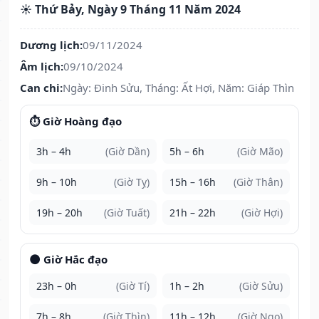
☀️ Thứ Bảy, Ngày 9 Tháng 11 Năm 2024
Dương lịch:
09/11/2024
Âm lịch:
09/10/2024
Can chi:
Ngày: Đinh Sửu, Tháng: Ất Hợi, Năm: Giáp Thìn
⏱️ Giờ Hoàng đạo
3h – 4h
(Giờ Dần)
5h – 6h
(Giờ Mão)
9h – 10h
(Giờ Tỵ)
15h – 16h
(Giờ Thân)
19h – 20h
(Giờ Tuất)
21h – 22h
(Giờ Hợi)
🌑 Giờ Hắc đạo
23h – 0h
(Giờ Tí)
1h – 2h
(Giờ Sửu)
7h – 8h
(Giờ Thìn)
11h – 12h
(Giờ Ngọ)