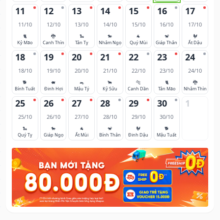
11
12
13
14
15
16
17
11/10
12/10
13/10
14/10
15/10
16/10
17/10
🐈
🐉
🐍
🐎
🐐
🐒
🐓
Kỷ Mão
Canh Thìn
Tân Tỵ
Nhâm Ngọ
Quý Mùi
Giáp Thân
Ất Dậu
18
19
20
21
22
23
24
18/10
19/10
20/10
21/10
22/10
23/10
24/10
🐕
🐖
🐀
🐂
🐅
🐈
🐉
Bính Tuất
Đinh Hợi
Mậu Tý
Kỷ Sửu
Canh Dần
Tân Mão
Nhâm Thìn
25
26
27
28
29
30
1
25/10
26/10
27/10
28/10
29/10
30/10
🐍
🐎
🐐
🐒
🐓
🐕
Quý Tỵ
Giáp Ngọ
Ất Mùi
Bính Thân
Đinh Dậu
Mậu Tuất