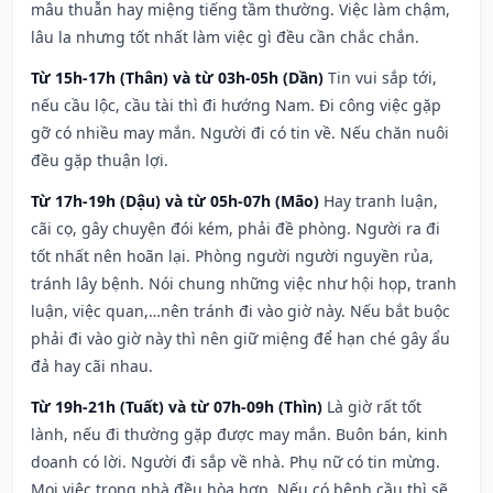
mâu thuẫn hay miệng tiếng tầm thường. Việc làm chậm,
lâu la nhưng tốt nhất làm việc gì đều cần chắc chắn.
Từ 15h-17h (Thân) và từ 03h-05h (Dần)
Tin vui sắp tới,
nếu cầu lộc, cầu tài thì đi hướng Nam. Đi công việc gặp
gỡ có nhiều may mắn. Người đi có tin về. Nếu chăn nuôi
đều gặp thuận lợi.
Từ 17h-19h (Dậu) và từ 05h-07h (Mão)
Hay tranh luận,
cãi cọ, gây chuyện đói kém, phải đề phòng. Người ra đi
tốt nhất nên hoãn lại. Phòng người người nguyền rủa,
tránh lây bệnh. Nói chung những việc như hội họp, tranh
luận, việc quan,…nên tránh đi vào giờ này. Nếu bắt buộc
phải đi vào giờ này thì nên giữ miệng để hạn ché gây ẩu
đả hay cãi nhau.
Từ 19h-21h (Tuất) và từ 07h-09h (Thìn)
Là giờ rất tốt
lành, nếu đi thường gặp được may mắn. Buôn bán, kinh
doanh có lời. Người đi sắp về nhà. Phụ nữ có tin mừng.
Mọi việc trong nhà đều hòa hợp. Nếu có bệnh cầu thì sẽ