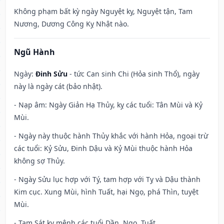
Không phạm bất kỳ ngày Nguyệt kỵ, Nguyệt tận, Tam
Nương, Dương Công Kỵ Nhật nào.
Ngũ Hành
Ngày:
Đinh Sửu
- tức Can sinh Chi (Hỏa sinh Thổ), ngày
này là ngày cát (bảo nhật).
- Nạp âm: Ngày Giản Hạ Thủy, kỵ các tuổi: Tân Mùi và Kỷ
Mùi.
- Ngày này thuộc hành Thủy khắc với hành Hỏa, ngoại trừ
các tuổi: Kỷ Sửu, Đinh Dậu và Kỷ Mùi thuộc hành Hỏa
không sợ Thủy.
- Ngày Sửu lục hợp với Tý, tam hợp với Tỵ và Dậu thành
Kim cục. Xung Mùi, hình Tuất, hại Ngọ, phá Thìn, tuyệt
Mùi.
- Tam Sát kỵ mệnh các tuổi Dần, Ngọ, Tuất.