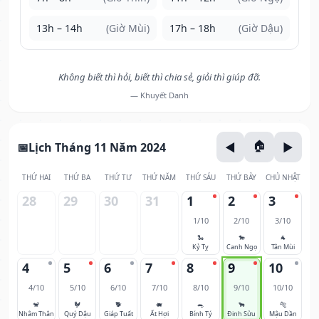
13h – 14h
(Giờ Mùi)
17h – 18h
(Giờ Dậu)
Không biết thì hỏi, biết thì chia sẻ, giỏi thì giúp đỡ.
— Khuyết Danh
Lịch Tháng 11 Năm 2024
THỨ HAI
THỨ BA
THỨ TƯ
THỨ NĂM
THỨ SÁU
THỨ BẢY
CHỦ NHẬT
28
29
30
31
1
2
3
1/10
2/10
3/10
🐍
🐎
🐐
Kỷ Tỵ
Canh Ngọ
Tân Mùi
4
5
6
7
8
9
10
4/10
5/10
6/10
7/10
8/10
9/10
10/10
🐒
🐓
🐕
🐖
🐀
🐂
🐅
Nhâm Thân
Quý Dậu
Giáp Tuất
Ất Hợi
Bính Tý
Đinh Sửu
Mậu Dần