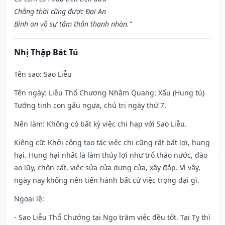
Chẳng thời cũng được Đại An
Bình an vô sự tấm thân thanh nhàn.”
Nhị Thập Bát Tú
Tên sao
: Sao Liễu
Tên ngày
: Liễu Thổ Chương Nhậm Quang: Xấu (Hung tú)
Tướng tinh con gấu ngựa, chủ trị ngày thứ 7.
Nên làm
: Không có bất kỳ việc chi hạp với Sao Liễu.
Kiêng cữ
: Khởi công tạo tác việc chi cũng rất bất lợi, hung
hại. Hung hại nhất là làm thủy lợi như trổ tháo nước, đào
ao lũy, chôn cất, việc sửa cửa dựng cửa, xây đắp. Vì vậy,
ngày nay không nên tiến hành bất cứ việc trọng đại gì.
Ngoại lệ
:
- Sao Liễu Thổ Chướng tại Ngọ trăm việc đều tốt. Tại Tỵ thì