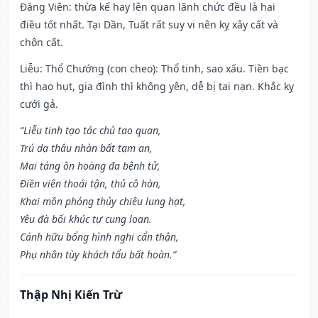
Đăng Viên: thừa kế hay lên quan lãnh chức đều là hai
điều tốt nhất. Tại Dần, Tuất rất suy vi nên kỵ xây cất và
chôn cất.
Liễu: Thổ Chướng (con cheo): Thổ tinh, sao xấu. Tiền bạc
thì hao hụt, gia đình thì không yên, dễ bị tai nạn. Khắc kỵ
cưới gả.
“Liễu tinh tạo tác chủ tao quan,
Trú dạ thâu nhàn bất tạm an,
Mai táng ôn hoàng đa bệnh tử,
Điền viên thoái tận, thủ cô hàn,
Khai môn phóng thủy chiêu lung hạt,
Yêu đà bối khúc tự cung loan.
Cánh hữu bổng hình nghi cẩn thận,
Phụ nhân tùy khách tẩu bất hoàn.”
Thập Nhị Kiến Trừ