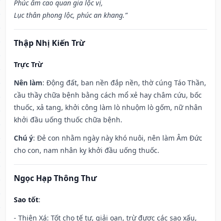
Phúc ấm cao quan gia lộc vị,
Lục thân phong lộc, phúc an khang.”
Thập Nhị Kiến Trừ
Trực Trừ
Nên làm
: Động đất, ban nền đắp nền, thờ cúng Táo Thần,
cầu thầy chữa bệnh bằng cách mổ xẻ hay châm cứu, bốc
thuốc, xả tang, khởi công làm lò nhuộm lò gốm, nữ nhân
khởi đầu uống thuốc chữa bệnh.
Chú ý
: Đẻ con nhằm ngày này khó nuôi, nên làm Âm Đức
cho con, nam nhân kỵ khởi đầu uống thuốc.
Ngọc Hạp Thông Thư
Sao tốt
:
- Thiên Xá: Tốt cho tế tự, giải oan, trừ được các sao xấu,