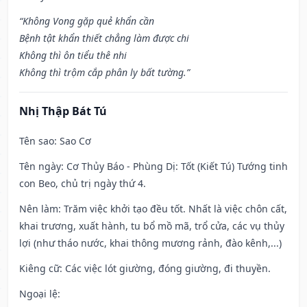
“Không Vong gặp quẻ khẩn cần
Bệnh tật khẩn thiết chẳng làm được chi
Không thì ôn tiểu thê nhi
Không thì trộm cắp phân ly bất tường.”
Nhị Thập Bát Tú
Tên sao
: Sao Cơ
Tên ngày
: Cơ Thủy Báo - Phùng Dị: Tốt (Kiết Tú) Tướng tinh
con Beo, chủ trị ngày thứ 4.
Nên làm
: Trăm việc khởi tạo đều tốt. Nhất là việc chôn cất,
khai trương, xuất hành, tu bổ mồ mã, trổ cửa, các vụ thủy
lợi (như tháo nước, khai thông mương rảnh, đào kênh,...)
Kiêng cữ
: Các việc lót giường, đóng giường, đi thuyền.
Ngoại lệ
: