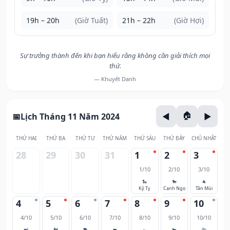
19h – 20h
(Giờ Tuất)
21h – 22h
(Giờ Hợi)
Sự trưởng thành đến khi bạn hiểu rằng không cần giải thích mọi
thứ.
— Khuyết Danh
Lịch Tháng 11 Năm 2024
THỨ HAI
THỨ BA
THỨ TƯ
THỨ NĂM
THỨ SÁU
THỨ BẢY
CHỦ NHẬT
28
29
30
31
1
2
3
1/10
2/10
3/10
🐍
🐎
🐐
Kỷ Tỵ
Canh Ngọ
Tân Mùi
4
5
6
7
8
9
10
4/10
5/10
6/10
7/10
8/10
9/10
10/10
🐒
🐓
🐕
🐖
🐀
🐂
🐅