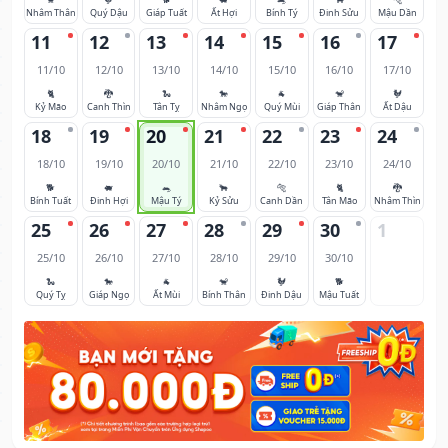
Nhâm Thân
Quý Dậu
Giáp Tuất
Ất Hợi
Bính Tý
Đinh Sửu
Mậu Dần
11
12
13
14
15
16
17
11/10
12/10
13/10
14/10
15/10
16/10
17/10
🐈
🐉
🐍
🐎
🐐
🐒
🐓
Kỷ Mão
Canh Thìn
Tân Tỵ
Nhâm Ngọ
Quý Mùi
Giáp Thân
Ất Dậu
18
19
20
21
22
23
24
18/10
19/10
20/10
21/10
22/10
23/10
24/10
🐕
🐖
🐀
🐂
🐅
🐈
🐉
Bính Tuất
Đinh Hợi
Mậu Tý
Kỷ Sửu
Canh Dần
Tân Mão
Nhâm Thìn
25
26
27
28
29
30
1
25/10
26/10
27/10
28/10
29/10
30/10
🐍
🐎
🐐
🐒
🐓
🐕
Quý Tỵ
Giáp Ngọ
Ất Mùi
Bính Thân
Đinh Dậu
Mậu Tuất