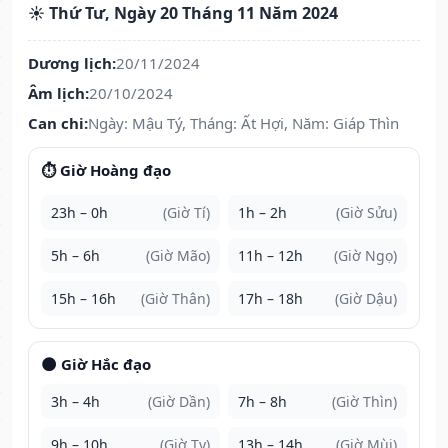
☀️ Thứ Tư, Ngày 20 Tháng 11 Năm 2024
Dương lịch:
20/11/2024
Âm lịch:
20/10/2024
Can chi:
Ngày: Mậu Tý, Tháng: Ất Hợi, Năm: Giáp Thìn
⏱️ Giờ Hoàng đạo
23h – 0h
(Giờ Tí)
1h – 2h
(Giờ Sửu)
5h – 6h
(Giờ Mão)
11h – 12h
(Giờ Ngọ)
15h – 16h
(Giờ Thân)
17h – 18h
(Giờ Dậu)
🌑 Giờ Hắc đạo
3h – 4h
(Giờ Dần)
7h – 8h
(Giờ Thìn)
9h – 10h
(Giờ Tỵ)
13h – 14h
(Giờ Mùi)