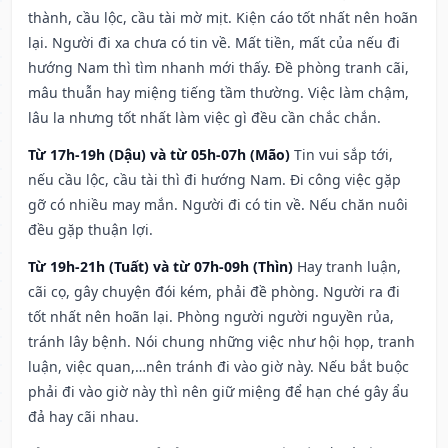
thành, cầu lộc, cầu tài mờ mịt. Kiện cáo tốt nhất nên hoãn
lại. Người đi xa chưa có tin về. Mất tiền, mất của nếu đi
hướng Nam thì tìm nhanh mới thấy. Đề phòng tranh cãi,
mâu thuẫn hay miệng tiếng tầm thường. Việc làm chậm,
lâu la nhưng tốt nhất làm việc gì đều cần chắc chắn.
Từ 17h-19h (Dậu) và từ 05h-07h (Mão)
Tin vui sắp tới,
nếu cầu lộc, cầu tài thì đi hướng Nam. Đi công việc gặp
gỡ có nhiều may mắn. Người đi có tin về. Nếu chăn nuôi
đều gặp thuận lợi.
Từ 19h-21h (Tuất) và từ 07h-09h (Thìn)
Hay tranh luận,
cãi cọ, gây chuyện đói kém, phải đề phòng. Người ra đi
tốt nhất nên hoãn lại. Phòng người người nguyền rủa,
tránh lây bệnh. Nói chung những việc như hội họp, tranh
luận, việc quan,…nên tránh đi vào giờ này. Nếu bắt buộc
phải đi vào giờ này thì nên giữ miệng để hạn ché gây ẩu
đả hay cãi nhau.