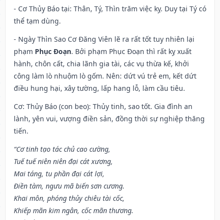
- Cơ Thủy Báo tại: Thân, Tý, Thìn trăm việc kỵ. Duy tại Tý có
thể tạm dùng.
- Ngày Thìn Sao Cơ Đăng Viên lẽ ra rất tốt tuy nhiên lại
phạm
Phục Đoạn
. Bởi phạm Phục Đoạn thì rất kỵ xuất
hành, chôn cất, chia lãnh gia tài, các vụ thừa kế, khởi
công làm lò nhuộm lò gốm. Nên: dứt vú trẻ em, kết dứt
điều hung hại, xây tường, lấp hang lỗ, làm cầu tiêu.
Cơ: Thủy Báo (con beo): Thủy tinh, sao tốt. Gia đình an
lành, yên vui, vượng điền sản, đồng thời sự nghiệp thăng
tiến.
“Cơ tinh tạo tác chủ cao cường,
Tuế tuế niên niên đại cát xương,
Mai táng, tu phần đại cát lợi,
Điền tàm, ngưu mã biến sơn cương.
Khai môn, phóng thủy chiêu tài cốc,
Khiếp mãn kim ngân, cốc mãn thương.