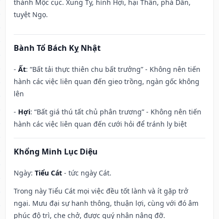
thành Mộc cục. Xung Tỵ, hình Hợi, hại Thân, phá Dần,
tuyệt Ngọ.
Bành Tổ Bách Kỵ Nhật
-
Ất
: “Bất tải thực thiên chu bất trưởng” - Không nên tiến
hành các việc liên quan đến gieo trồng, ngàn gốc không
lên
-
Hợi
: “Bất giá thú tất chủ phân trương” - Không nên tiến
hành các việc liên quan đến cưới hỏi để tránh ly biệt
Khổng Minh Lục Diệu
Ngày:
Tiểu Cát
- tức ngày Cát.
Trong này Tiểu Cát mọi việc đều tốt lành và ít gặp trở
ngại. Mưu đại sự hanh thông, thuận lợi, cùng với đó âm
phúc độ trì, che chở, được quý nhân nâng đỡ.