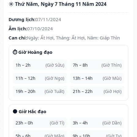
☀️ Thứ Năm, Ngày 7 Tháng 11 Năm 2024
Dương lịch:
07/11/2024
Âm lịch:
07/10/2024
Can chi:
Ngày: Ất Hợi, Tháng: Ất Hợi, Năm: Giáp Thìn
⏱️ Giờ Hoàng đạo
1h – 2h
(Giờ Sửu)
7h – 8h
(Giờ Thìn)
11h – 12h
(Giờ Ngọ)
13h – 14h
(Giờ Mùi)
19h – 20h
(Giờ Tuất)
21h – 22h
(Giờ Hợi)
🌑 Giờ Hắc đạo
23h – 0h
(Giờ Tí)
3h – 4h
(Giờ Dần)
5h – 6h
(Giờ Mão)
9h – 10h
(Giờ Tỵ)