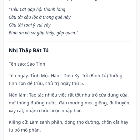
“Tiểu Cát gặp hội thanh long
Cầu tài cầu lộc ở trong quẻ này
Cầu tài toại ý vui vầy
Bình an vô sự gặp thầy, gặp quen.”
Nhị Thập Bát Tú
Tên sao
: Sao Tỉnh
Tên ngày
: Tỉnh Mộc Hãn - Diêu Kỳ: Tốt (Bình Tú) Tướng
tinh con dê trừu, chủ trị ngày thứ 5.
Nên làm
: Tạo tác nhiều việc rất tốt như trổ cửa dựng cửa,
mở thông đường nước, đào mương móc giếng, đi thuyền,
xây cất, nhậm chức hoặc nhập học.
Kiêng cữ
: Làm sanh phần, đóng thọ đường, chôn cất hay
tu bổ mộ phần.