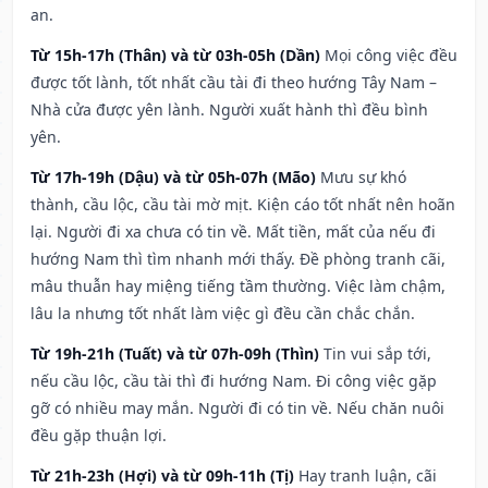
an.
Từ 15h-17h (Thân) và từ 03h-05h (Dần)
Mọi công việc đều
được tốt lành, tốt nhất cầu tài đi theo hướng Tây Nam –
Nhà cửa được yên lành. Người xuất hành thì đều bình
yên.
Từ 17h-19h (Dậu) và từ 05h-07h (Mão)
Mưu sự khó
thành, cầu lộc, cầu tài mờ mịt. Kiện cáo tốt nhất nên hoãn
lại. Người đi xa chưa có tin về. Mất tiền, mất của nếu đi
hướng Nam thì tìm nhanh mới thấy. Đề phòng tranh cãi,
mâu thuẫn hay miệng tiếng tầm thường. Việc làm chậm,
lâu la nhưng tốt nhất làm việc gì đều cần chắc chắn.
Từ 19h-21h (Tuất) và từ 07h-09h (Thìn)
Tin vui sắp tới,
nếu cầu lộc, cầu tài thì đi hướng Nam. Đi công việc gặp
gỡ có nhiều may mắn. Người đi có tin về. Nếu chăn nuôi
đều gặp thuận lợi.
Từ 21h-23h (Hợi) và từ 09h-11h (Tị)
Hay tranh luận, cãi