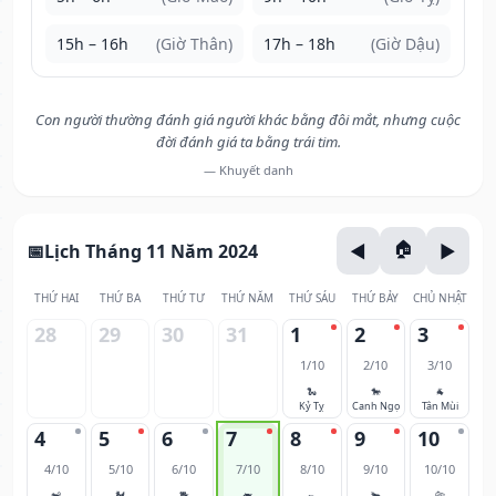
15h – 16h
(Giờ Thân)
17h – 18h
(Giờ Dậu)
Con người thường đánh giá người khác bằng đôi mắt, nhưng cuộc
đời đánh giá ta bằng trái tim.
— Khuyết danh
Lịch Tháng 11 Năm 2024
THỨ HAI
THỨ BA
THỨ TƯ
THỨ NĂM
THỨ SÁU
THỨ BẢY
CHỦ NHẬT
28
29
30
31
1
2
3
1/10
2/10
3/10
🐍
🐎
🐐
Kỷ Tỵ
Canh Ngọ
Tân Mùi
4
5
6
7
8
9
10
4/10
5/10
6/10
7/10
8/10
9/10
10/10
🐒
🐓
🐕
🐖
🐀
🐂
🐅