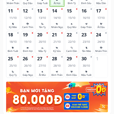
Nhâm Thân
Quý Dậu
Giáp Tuất
Ất Hợi
Bính Tý
Đinh Sửu
Mậu Dần
11
12
13
14
15
16
17
11/10
12/10
13/10
14/10
15/10
16/10
17/10
🐈
🐉
🐍
🐎
🐐
🐒
🐓
Kỷ Mão
Canh Thìn
Tân Tỵ
Nhâm Ngọ
Quý Mùi
Giáp Thân
Ất Dậu
18
19
20
21
22
23
24
18/10
19/10
20/10
21/10
22/10
23/10
24/10
🐕
🐖
🐀
🐂
🐅
🐈
🐉
Bính Tuất
Đinh Hợi
Mậu Tý
Kỷ Sửu
Canh Dần
Tân Mão
Nhâm Thìn
25
26
27
28
29
30
1
25/10
26/10
27/10
28/10
29/10
30/10
🐍
🐎
🐐
🐒
🐓
🐕
Quý Tỵ
Giáp Ngọ
Ất Mùi
Bính Thân
Đinh Dậu
Mậu Tuất