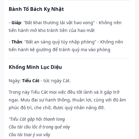
Bành Tổ Bách Kỵ Nhật
-
Giáp
: “Bất khai thương tài vật hao vong” - Không nên
tiến hành mở kho tránh tiền của hao mất
-
Thân
: “Bất an sàng quỷ túy nhập phòng” - Không nên
tiến hành kê giường để tránh quỷ ma vào phòng
Khổng Minh Lục Diệu
Ngày:
Tiểu Cát
- tức ngày Cát.
Trong này Tiểu Cát mọi việc đều tốt lành và ít gặp trở
ngại. Mưu đại sự hanh thông, thuận lợi, cùng với đó âm
phúc độ trì, che chở, được quý nhân nâng đỡ.
“Tiểu Cát gặp hội thanh long
Cầu tài cầu lộc ở trong quẻ này
Cầu tài toại ý vui vầy