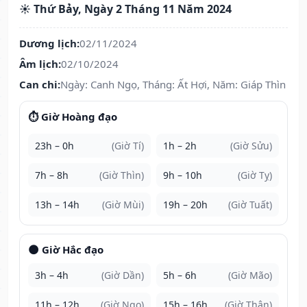
☀️ Thứ Bảy, Ngày 2 Tháng 11 Năm 2024
Dương lịch:
02/11/2024
Âm lịch:
02/10/2024
Can chi:
Ngày: Canh Ngọ, Tháng: Ất Hợi, Năm: Giáp Thìn
⏱️ Giờ Hoàng đạo
23h – 0h
(Giờ Tí)
1h – 2h
(Giờ Sửu)
7h – 8h
(Giờ Thìn)
9h – 10h
(Giờ Tỵ)
13h – 14h
(Giờ Mùi)
19h – 20h
(Giờ Tuất)
🌑 Giờ Hắc đạo
3h – 4h
(Giờ Dần)
5h – 6h
(Giờ Mão)
11h – 12h
(Giờ Ngọ)
15h – 16h
(Giờ Thân)