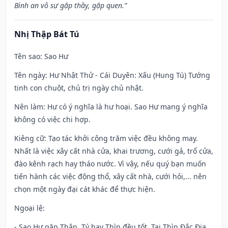
Bình an vô sự gặp thầy, gặp quen.”
Nhị Thập Bát Tú
Tên sao
: Sao Hư
Tên ngày
: Hư Nhật Thử - Cái Duyên: Xấu (Hung Tú) Tướng
tinh con chuột, chủ trị ngày chủ nhật.
Nên làm
: Hư có ý nghĩa là hư hoại. Sao Hư mang ý nghĩa
không có việc chi hợp.
Kiêng cữ
: Tạo tác khởi công trăm việc đều không may.
Nhất là việc xây cất nhà cửa, khai trương, cưới gả, trổ cửa,
đào kênh rạch hay tháo nước. Vì vậy, nếu quý bạn muốn
tiến hành các việc động thổ, xây cất nhà, cưới hỏi,... nên
chọn một ngày đại cát khác để thực hiện.
Ngoại lệ
:
- Sao Hư gặp Thân, Tý hay Thìn đều tốt. Tại Thìn Đắc Địa