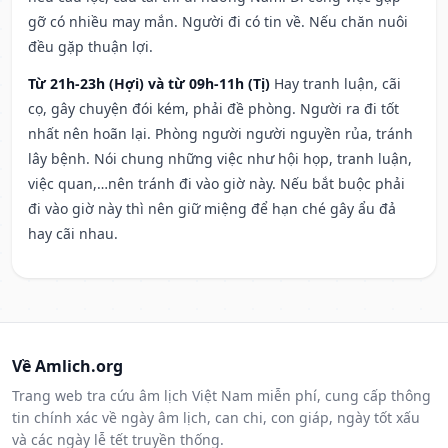
gỡ có nhiều may mắn. Người đi có tin về. Nếu chăn nuôi
đều gặp thuận lợi.
Từ 21h-23h (Hợi) và từ 09h-11h (Tị)
Hay tranh luận, cãi
cọ, gây chuyện đói kém, phải đề phòng. Người ra đi tốt
nhất nên hoãn lại. Phòng người người nguyền rủa, tránh
lây bệnh. Nói chung những việc như hội họp, tranh luận,
việc quan,…nên tránh đi vào giờ này. Nếu bắt buộc phải
đi vào giờ này thì nên giữ miệng để hạn ché gây ẩu đả
hay cãi nhau.
Về Amlich.org
Trang web tra cứu âm lịch Việt Nam miễn phí, cung cấp thông
tin chính xác về ngày âm lịch, can chi, con giáp, ngày tốt xấu
và các ngày lễ tết truyền thống.