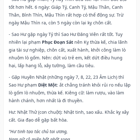
tốt hơn hết. 6 ngày: Giáp Tý, Canh Tý, Mậu Thân, Canh
Thân, Bính Thìn, Mậu Thìn rất hợp có thể động sự. Trừ
ngày Mậu Thìn ra, còn 5 ngày còn lại kỵ chôn cất.
- Sao Hư gặp ngày Tý thì Sao Hư Đăng Viên rất tốt. Tuy
nhiên lại phạm
Phục Đoạn Sát
nên Kỵ thừa kế, chia lãnh
gia tài sự nghiệp, chôn cất, xuất hành, khởi công làm lò
nhuộm lò gốm. Nên: dứt vú trẻ em, kết dứt điều hung
hại, lấp hang lỗ, xây tường, làm cầu tiêu.
- Gặp Huyền Nhật (những ngày 7, 8, 22, 23 Âm Lịch) thì
Sao Hư phạm
Diệt Một
: ắt chẳng tránh khỏi rủi ro nếu lập
lò gốm lò nhuộm, thừa kế. Kiêng cữ: làm rượu, vào làm
hành chánh, hơn nhất là đi thuyền.
Hư: Nhật Thử (con chuột): Nhật tinh, sao xấu. Khắc kỵ xây
cất. Gia đạo dễ gặp bất hòa.
“Hư tinh tạo tác chủ tai ương,
Nam nữ cô miên bất nhất song,