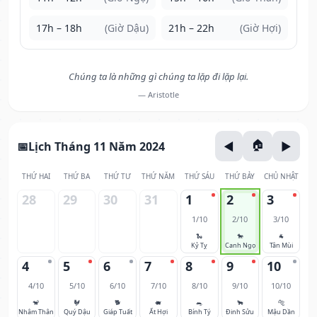
17h – 18h
(Giờ Dậu)
21h – 22h
(Giờ Hợi)
Chúng ta là những gì chúng ta lặp đi lặp lại.
— Aristotle
Lịch Tháng 11 Năm 2024
THỨ HAI
THỨ BA
THỨ TƯ
THỨ NĂM
THỨ SÁU
THỨ BẢY
CHỦ NHẬT
28
29
30
31
1
2
3
1/10
2/10
3/10
🐍
🐎
🐐
Kỷ Tỵ
Canh Ngọ
Tân Mùi
4
5
6
7
8
9
10
4/10
5/10
6/10
7/10
8/10
9/10
10/10
🐒
🐓
🐕
🐖
🐀
🐂
🐅
Nhâm Thân
Quý Dậu
Giáp Tuất
Ất Hợi
Bính Tý
Đinh Sửu
Mậu Dần