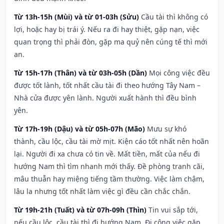
Từ 13h-15h (Mùi) và từ 01-03h (Sửu)
Cầu tài thì không có
lợi, hoặc hay bị trái ý. Nếu ra đi hay thiệt, gặp nạn, việc
quan trọng thì phải đòn, gặp ma quỷ nên cúng tế thì mới
an.
Từ 15h-17h (Thân) và từ 03h-05h (Dần)
Mọi công việc đều
được tốt lành, tốt nhất cầu tài đi theo hướng Tây Nam –
Nhà cửa được yên lành. Người xuất hành thì đều bình
yên.
Từ 17h-19h (Dậu) và từ 05h-07h (Mão)
Mưu sự khó
thành, cầu lộc, cầu tài mờ mịt. Kiện cáo tốt nhất nên hoãn
lại. Người đi xa chưa có tin về. Mất tiền, mất của nếu đi
hướng Nam thì tìm nhanh mới thấy. Đề phòng tranh cãi,
mâu thuẫn hay miệng tiếng tầm thường. Việc làm chậm,
lâu la nhưng tốt nhất làm việc gì đều cần chắc chắn.
Từ 19h-21h (Tuất) và từ 07h-09h (Thìn)
Tin vui sắp tới,
nếu cầu lộc, cầu tài thì đi hướng Nam. Đi công việc gặp