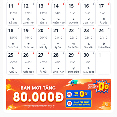
11
12
13
14
15
16
17
11/10
12/10
13/10
14/10
15/10
16/10
17/10
🐈
🐉
🐍
🐎
🐐
🐒
🐓
Kỷ Mão
Canh Thìn
Tân Tỵ
Nhâm Ngọ
Quý Mùi
Giáp Thân
Ất Dậu
18
19
20
21
22
23
24
18/10
19/10
20/10
21/10
22/10
23/10
24/10
🐕
🐖
🐀
🐂
🐅
🐈
🐉
Bính Tuất
Đinh Hợi
Mậu Tý
Kỷ Sửu
Canh Dần
Tân Mão
Nhâm Thìn
25
26
27
28
29
30
1
25/10
26/10
27/10
28/10
29/10
30/10
🐍
🐎
🐐
🐒
🐓
🐕
Quý Tỵ
Giáp Ngọ
Ất Mùi
Bính Thân
Đinh Dậu
Mậu Tuất