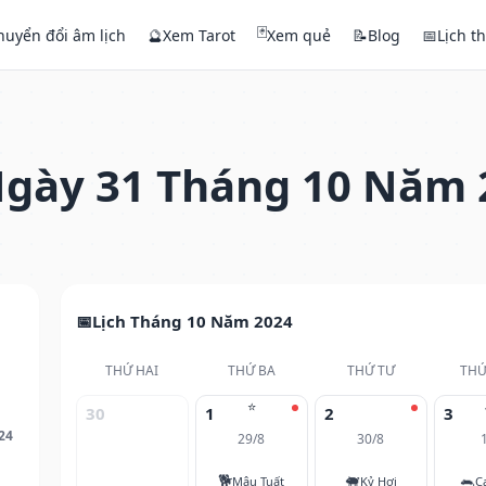
🃏
huyển đổi âm lịch
🔮
Xem Tarot
Xem quẻ
📝
Blog
📅
Lịch t
gày 31 Tháng 10 Năm 
Lịch Tháng 10 Năm 2024
THỨ HAI
THỨ BA
THỨ TƯ
THỨ
⭐
30
1
2
3
24
29/8
30/8
🐕
🐖
🐀
Mậu Tuất
Kỷ Hợi
C