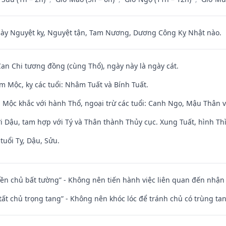
 Nguyệt kỵ, Nguyệt tận, Tam Nương, Dương Công Kỵ Nhật nào.
Can Chi tương đồng (cùng Thổ), ngày này là ngày cát.
m Mộc, kỵ các tuổi: Nhâm Tuất và Bính Tuất.
 Mộc khắc với hành Thổ, ngoại trừ các tuổi: Canh Ngọ, Mậu Thân 
i Dậu, tam hợp với Tý và Thân thành Thủy cục. Xung Tuất, hình Thì
tuổi Tỵ, Dậu, Sửu.
điền chủ bất tường” - Không nên tiến hành việc liên quan đến nhậ
 tất chủ trọng tang” - Không nên khóc lóc để tránh chủ có trùng ta