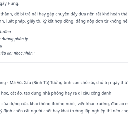
ngày Hung.
 thành, dễ bị trễ nải hay gặp chuyện dây dưa nên rất khó hoàn th
ính, luật pháp, giấy tờ, ký kết hợp đồng, dâng nộp đơn từ không nên
 tường
a đường phân ly
hi
iều khi nhọc nhằn.”
ng - Mã Vũ: Xấu (Bình Tú) Tướng tinh con chó sói, chủ trị ngày thứ 
p học, cắt áo, tạo dựng nhà phòng hay ra đi cầu công danh.
rổ cửa dựng cửa, khai thông đường nước, việc khai trương, đào ao 
 ý định chôn cất người chết hay khai trường lập nghiệp thì nên ch