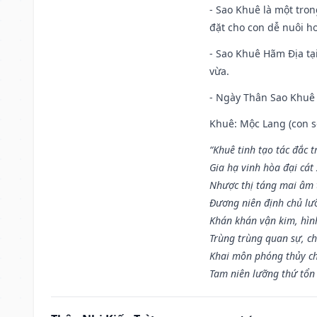
- Sao Khuê là một tro
đặt cho con dễ nuôi h
- Sao Khuê Hãm Địa tại
vừa.
- Ngày Thân Sao Khuê 
Khuê: Mộc Lang (con só
“Khuê tinh tạo tác đắc t
Gia hạ vinh hòa đại cát
Nhược thị táng mai âm t
Đương niên định chủ lư
Khán khán vận kim, hìn
Trùng trùng quan sự, c
Khai môn phóng thủy ch
Tam niên lưỡng thứ tổn 