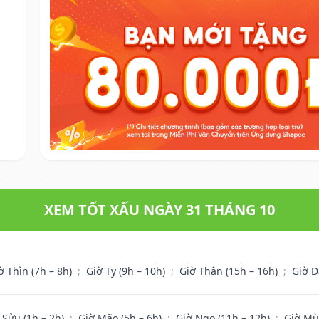
XEM TỐT XẤU NGÀY 31 THÁNG 10
ờ Thìn (7h – 8h)
;
Giờ Tỵ (9h – 10h)
;
Giờ Thân (15h – 16h)
;
Giờ D
 Sửu (1h – 2h)
;
Giờ Mão (5h – 6h)
;
Giờ Ngọ (11h – 12h)
;
Giờ Mù