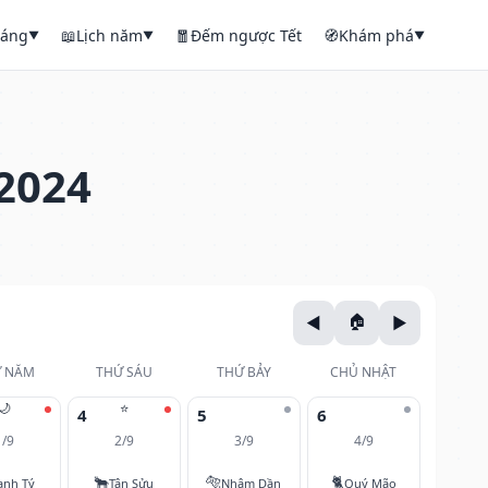
háng
📖
Lịch năm
🧧
Đếm ngược Tết
🧭
Khám phá
▼
▼
▼
2024
 NĂM
THỨ SÁU
THỨ BẢY
CHỦ NHẬT
🌙
⭐
4
5
6
1/9
2/9
3/9
4/9
🐂
🐅
🐈
anh Tý
Tân Sửu
Nhâm Dần
Quý Mão