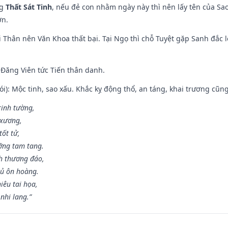
ng
Thất Sát Tinh
, nếu đẻ con nhằm ngày này thì nên lấy tên của Sa
ơn.
 Thân nên Văn Khoa thất bại. Tại Ngọ thì chỗ Tuyệt gặp Sanh đắc l
Đăng Viên tức Tiến thân danh.
i): Mộc tinh, sao xấu. Khắc kỵ động thổ, an táng, khai trương cũn
rinh tường,
 xương,
ốt tử,
ỡng tam tang.
h thương đáo,
hủ ôn hoàng.
iêu tai họa,
nhi lang.”