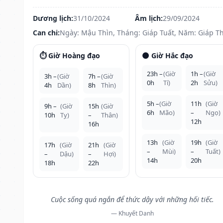
Dương lịch:
31/10/2024
Âm lịch:
29/09/2024
Can chi:
Ngày: Mậu Thìn, Tháng: Giáp Tuất, Năm: Giáp T
⏱️ Giờ Hoàng đạo
🌑 Giờ Hắc đạo
23h –
(Giờ
1h –
(Giờ
3h –
(Giờ
7h –
(Giờ
0h
Tí)
2h
Sửu)
4h
Dần)
8h
Thìn)
5h –
(Giờ
11h
(Giờ
9h –
(Giờ
15h
(Giờ
6h
Mão)
–
Ngọ)
10h
Tỵ)
–
Thân)
12h
16h
13h
(Giờ
19h
(Giờ
17h
(Giờ
21h
(Giờ
–
Mùi)
–
Tuất)
–
Dậu)
–
Hợi)
14h
20h
18h
22h
Cuộc sống quá ngắn để thức dậy với những hối tiếc.
— Khuyết Danh