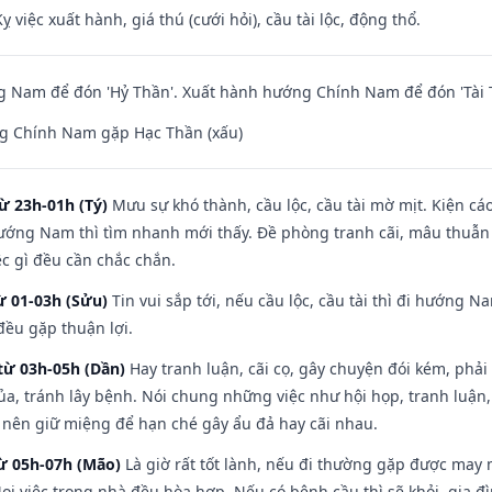
ỵ việc xuất hành, giá thú (cưới hỏi), cầu tài lộc, động thổ.
 Nam để đón 'Hỷ Thần'. Xuất hành hướng Chính Nam để đón 'Tài 
g Chính Nam gặp Hạc Thần (xấu)
ừ 23h-01h (Tý)
Mưu sự khó thành, cầu lộc, cầu tài mờ mịt. Kiện cáo
hướng Nam thì tìm nhanh mới thấy. Đề phòng tranh cãi, mâu thuẫn
ệc gì đều cần chắc chắn.
ừ 01-03h (Sửu)
Tin vui sắp tới, nếu cầu lộc, cầu tài thì đi hướng 
đều gặp thuận lợi.
từ 03h-05h (Dần)
Hay tranh luận, cãi cọ, gây chuyện đói kém, phải
a, tránh lây bệnh. Nói chung những việc như hội họp, tranh luận,
ì nên giữ miệng để hạn ché gây ẩu đả hay cãi nhau.
từ 05h-07h (Mão)
Là giờ rất tốt lành, nếu đi thường gặp được may 
ọi việc trong nhà đều hòa hợp. Nếu có bệnh cầu thì sẽ khỏi, gia 