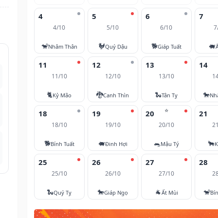
4
5
6
7
4/10
5/10
6/10
7
🐒
🐓
🐕
🐖
Nhâm Thân
Quý Dậu
Giáp Tuất
11
12
13
14
11/10
12/10
13/10
1
🐈
🐉
🐍
🐎
Kỷ Mão
Canh Thìn
Tân Tỵ
Nh
⭐
18
19
20
21
18/10
19/10
20/10
2
🐕
🐖
🐀
🐂
Bính Tuất
Đinh Hợi
Mậu Tý
K
25
26
27
28
25/10
26/10
27/10
2
🐍
🐎
🐐
🐒
Quý Tỵ
Giáp Ngọ
Ất Mùi
Bí