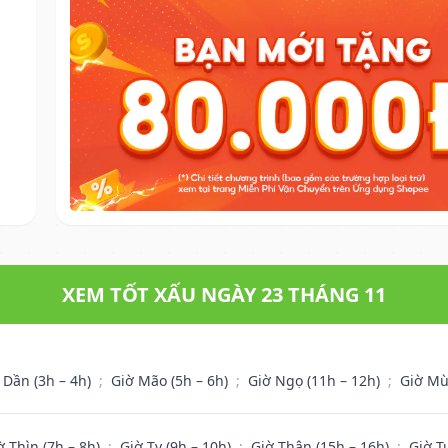
XEM TỐT XẤU NGÀY 23 THÁNG 11
 Dần (3h – 4h)
;
Giờ Mão (5h – 6h)
;
Giờ Ngọ (11h – 12h)
;
Giờ Mù
ờ Thìn (7h – 8h)
;
Giờ Tỵ (9h – 10h)
;
Giờ Thân (15h – 16h)
;
Giờ T