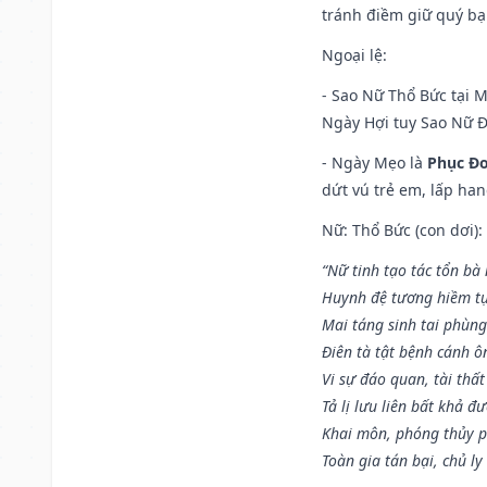
tránh điềm giữ quý bạ
Ngoại lệ
:
- Sao Nữ Thổ Bức tại 
Ngày Hợi tuy Sao Nữ 
- Ngày Mẹo là
Phục Đo
dứt vú trẻ em, lấp han
Nữ: Thổ Bức (con dơi):
“Nữ tinh tạo tác tổn bà
Huynh đệ tương hiềm tự
Mai táng sinh tai phùng
Điên tà tật bệnh cánh ô
Vi sự đáo quan, tài thất
Tả lị lưu liên bất khả đ
Khai môn, phóng thủy p
Toàn gia tán bại, chủ ly