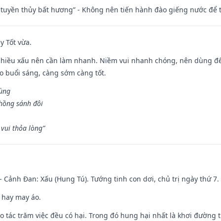
h tuyền thủy bất hương” - Không nên tiến hành đào giếng nước để
y Tốt vừa.
chiều xấu nên cần làm nhanh. Niềm vui nhanh chóng, nên dùng để 
ào buổi sáng, càng sớm càng tốt.
hùng
hồng sánh đôi
vui thỏa lòng”
- Cảnh Đan: Xấu (Hung Tú). Tướng tinh con dơi, chủ trị ngày thứ 7.
 hay may áo.
ạo tác trăm việc đều có hại. Trong đó hung hại nhất là khơi đường t