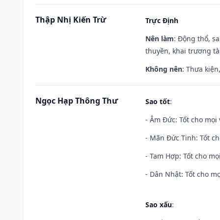
Thập Nhị Kiến Trừ
Trực Định
Nên làm
: Động thổ, s
thuyền, khai trương tà
Không nên
: Thưa kiện
Ngọc Hạp Thông Thư
Sao tốt
:
- Âm Đức: Tốt cho mọi 
- Mãn Đức Tinh: Tốt ch
- Tam Hợp: Tốt cho mọi
- Dân Nhật: Tốt cho mọ
Sao xấu
: