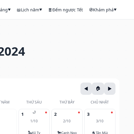
háng
📖
Lịch năm
🧧
Đếm ngược Tết
🧭
Khám phá
▼
▼
▼
2024
 NĂM
THỨ SÁU
THỨ BẢY
CHỦ NHẬT
🌙
1
2
3
1/10
2/10
3/10
🐍
🐎
🐐
Kỷ Tỵ
Canh Ngọ
Tân Mùi