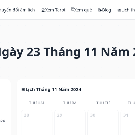
🃏
huyển đổi âm lịch
🔮
Xem Tarot
Xem quẻ
📝
Blog
📅
Lịch t
gày 23 Tháng 11 Năm 
Lịch Tháng 11 Năm 2024
THỨ HAI
THỨ BA
THỨ TƯ
THỨ
28
29
30
31
024