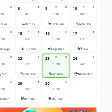
⭐
⭐
8
9
10
/10
8/10
9/10
10/10
🐀
🐂
🐅
Ất Hợi
Bính Tý
Đinh Sửu
Mậu Dần
⭐
15
16
17
4/10
15/10
16/10
17/10
🐐
🐒
🐓
âm Ngọ
Quý Mùi
Giáp Thân
Ất Dậu
⭐
22
23
24
1/10
22/10
23/10
24/10
🐅
🐈
🐉
ỷ Sửu
Canh Dần
Tân Mão
Nhâm Thìn
29
30
1
8/10
29/10
30/10
🐓
🐕
nh Thân
Đinh Dậu
Mậu Tuất