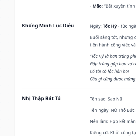
-
Mão
: “Bất xuyên tỉn
Khổng Minh Lục Diệu
Ngày:
Tốc Hỷ
- tức ngà
Buổi sáng tốt, nhưng 
tiến hành công việc v
“Tốc Hỷ là bạn trùng p
Gặp trùng gặp bạn vợ c
Có tài có lộc hẳn hoi
Cầu gì cũng được mừng 
Nhị Thập Bát Tú
Tên sao
: Sao Nữ
Tên ngày
: Nữ Thổ Bức 
Nên làm
: Hợp kết màn
Kiêng cữ
: Khởi công t