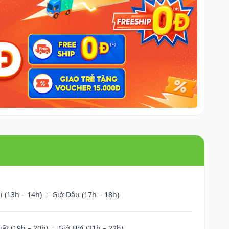
i (13h – 14h)
;
Giờ Dậu (17h – 18h)
uất (19h – 20h)
;
Giờ Hợi (21h – 22h)