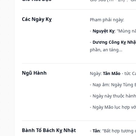
Các Ngày Kỵ
Phạm phải ngày:
-
Nguyệt Kỵ
: “Mùng nă
-
Dương Công Kỵ Nhậ
phần, an táng...
Ngũ Hành
Ngày:
Tân Mão
- tức C
- Nạp âm: Ngày Tùng B
- Ngày này thuộc hành
- Ngày Mão lục hợp với
Bành Tổ Bách Kỵ Nhật
-
Tân
: “Bất hợp tương