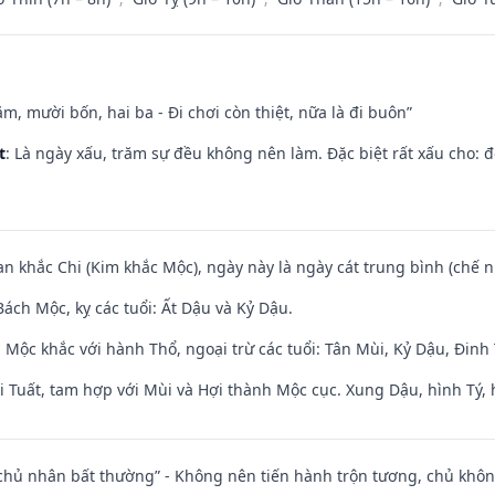
m, mười bốn, hai ba - Đi chơi còn thiệt, nữa là đi buôn”
t
: Là ngày xấu, trăm sự đều không nên làm. Đặc biệt rất xấu cho: đ
an khắc Chi (Kim khắc Mộc), ngày này là ngày cát trung bình (chế n
ách Mộc, kỵ các tuổi: Ất Dậu và Kỷ Dậu.
 Mộc khắc với hành Thổ, ngoại trừ các tuổi: Tân Mùi, Kỷ Dậu, Đin
 Tuất, tam hợp với Mùi và Hợi thành Mộc cục. Xung Dậu, hình Tý, 
 chủ nhân bất thường” - Không nên tiến hành trộn tương, chủ kh