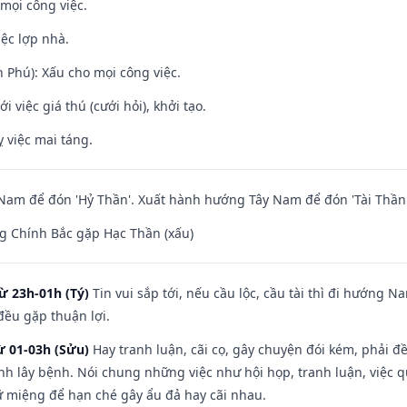
mọi công việc.
iệc lợp nhà.
n Phú): Xấu cho mọi công việc.
i việc giá thú (cưới hỏi), khởi tạo.
 việc mai táng.
am để đón 'Hỷ Thần'. Xuất hành hướng Tây Nam để đón 'Tài Thần'
g Chính Bắc gặp Hạc Thần (xấu)
ừ 23h-01h (Tý)
Tin vui sắp tới, nếu cầu lộc, cầu tài thì đi hướng 
đều gặp thuận lợi.
ừ 01-03h (Sửu)
Hay tranh luận, cãi cọ, gây chuyện đói kém, phải đ
nh lây bệnh. Nói chung những việc như hội họp, tranh luận, việc q
iữ miệng để hạn ché gây ẩu đả hay cãi nhau.