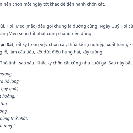
n nên chọn một ngày tốt khác để tiến hành chôn cất.
Mùi, Hợi, Mẹo (mão) đều gọi chung là đường cùng. Ngày Quý Hợi cù
Đăng Viên song tốt nhất cũng chẳng nên dùng.
ạn Sát
, rất kỵ trong việc chôn cất, thừa kế sự nghiệp, xuất hành, 
g lỗ, làm cầu tiêu, kết dứt điều hung hại, xây tường.
 Thổ tinh, sao xấu. Khắc kỵ chôn cất cũng như cưới gả. Sao này bất l
 nương,
a hổ lang,
 quỷ quái,
n hoàng.
 tán,
ương.
hùng thử nhật,
 hương.”