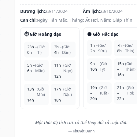
Dương lịch:
23/11/2024
Âm lịch:
23/10/2024
Can chi:
Ngày: Tân Mão, Tháng: Ất Hợi, Năm: Giáp Thìn
⏱️ Giờ Hoàng đạo
🌑 Giờ Hắc đạo
1h –
(Giờ
7h –
(Giờ
23h –
(Giờ
3h –
(Giờ
2h
Sửu)
8h
Thìn)
0h
Tí)
4h
Dần)
9h –
(Giờ
15h
(Giờ
5h –
(Giờ
11h
(Giờ
10h
Tỵ)
–
Thân)
6h
Mão)
–
Ngọ)
16h
12h
19h
(Giờ
21h
(Giờ
13h
(Giờ
17h
(Giờ
–
Tuất)
–
Hợi)
–
Mùi)
–
Dậu)
20h
22h
14h
18h
Một thái độ tích cực có thể thay đổi cả cuộc đời.
— Khuyết Danh