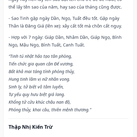
thể lấy tên sao của năm, hay sao của tháng cũng được.
- Sao Tinh gặp ngày Dần, Ngọ, Tuất đều tốt. Gặp ngày
Thân là Đăng Giá (lên xe): xây cất tốt mà chôn cất nguy.
- Hợp với 7 ngày: Giáp Dần, Nhâm Dần, Giáp Ngọ, Bính
Ngọ, Mậu Ngọ, Bính Tuất, Canh Tuất.
“Tinh tú nhật hảo tạo tân phòng,
Tiến chức gia quan cận Đế vương,
Bất khả mai táng tính phóng thủy,
Hung tinh lâm vị nữ nhân vong.
Sinh ly, tử biệt vô tâm luyến,
Tự yếu quy hưu biệt giá lang.
Khổng tử cửu khúc châu nan độ,
Phóng thủy, khai câu, thiên mệnh thương.”
Thập Nhị Kiến Trừ