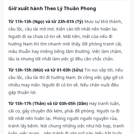
Giờ xuất hành Theo Lý Thuần Phong
Từ 11h-13h (Ngọ) và từ 23h-01h (Tý)
Mưu sự khó thành,
cầu lộc, cầu tài mờ mịt. Kiện cáo tốt nhất nên hoãn lại.
Người đi xa chưa có tin về. Mất tiền, mất của nếu đi
hướng Nam thì tìm nhanh mới thấy. Đề phòng tranh cãi,
mâu thuẫn hay miệng tiếng tầm thường. Việc làm chậm,
lâu la nhưng tốt nhất làm việc gì đều cần chắc chắn.
Từ 13h-15h (Mùi) và từ 01-03h (Sửu)
Tin vui sắp tới, nếu
cầu lộc, cầu tài thì đi hướng Nam. Đi công việc gặp gỡ có
nhiều may mắn. Người đi có tin về. Nếu chăn nuôi đều
gặp thuận lợi.
Từ 15h-17h (Thân) và từ 03h-05h (Dần)
Hay tranh luận,
cãi cọ, gây chuyện đói kém, phải đề phòng. Người ra đi
tốt nhất nên hoãn lại. Phòng người người nguyền rủa,
tránh lây bệnh. Nói chung những việc như hội họp, tranh
luận, việc quan,…nên tránh đi vào giờ này. Nếu bắt buộc