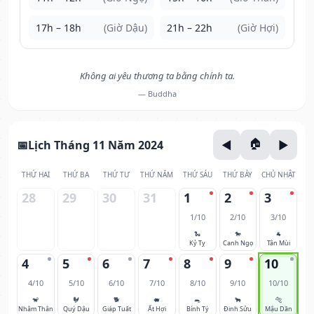
17h – 18h
(Giờ Dậu)
21h – 22h
(Giờ Hợi)
Không ai yêu thương ta bằng chính ta.
— Buddha
Lịch Tháng 11 Năm 2024
THỨ HAI
THỨ BA
THỨ TƯ
THỨ NĂM
THỨ SÁU
THỨ BẢY
CHỦ NHẬT
28
29
30
31
1
2
3
1/10
2/10
3/10
🐍
🐎
🐐
Kỷ Tỵ
Canh Ngọ
Tân Mùi
4
5
6
7
8
9
10
4/10
5/10
6/10
7/10
8/10
9/10
10/10
🐒
🐓
🐕
🐖
🐀
🐂
🐅
Nhâm Thân
Quý Dậu
Giáp Tuất
Ất Hợi
Bính Tý
Đinh Sửu
Mậu Dần