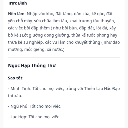
Trực Bình
Nên làm
: Nhập vào kho, đặt táng, gắn cửa, kê gác, đặt
yên chỗ máy, sửa chữa làm tàu, khai trương tàu thuyền,
các việc bồi đắp thêm ( như bồi bùn, đắp đất, lót đá, xây
bờ kè.) Lót giường đóng giường, thừa kế tước phong hay
thừa kế sự nghiệp, các vụ làm cho khuyết thủng ( như đào
mương, móc giếng, xả nước.)
Ngọc Hạp Thông Thư
Sao tốt
:
- Minh Tinh: Tốt cho mọi việc, trùng với Thiên Lao Hắc Đạo
thì xấu.
- Ngũ Phú: Tốt cho mọi việc.
- Lục Hợp: Tốt cho mọi việc.