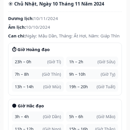
☀️ Chủ Nhật, Ngày 10 Tháng 11 Năm 2024
Dương lịch:
10/11/2024
Âm lịch:
10/10/2024
Can chi:
Ngày: Mậu Dần, Tháng: Ất Hợi, Năm: Giáp Thìn
⏱️ Giờ Hoàng đạo
23h – 0h
(Giờ Tí)
1h – 2h
(Giờ Sửu)
7h – 8h
(Giờ Thìn)
9h – 10h
(Giờ Tỵ)
13h – 14h
(Giờ Mùi)
19h – 20h
(Giờ Tuất)
🌑 Giờ Hắc đạo
3h – 4h
(Giờ Dần)
5h – 6h
(Giờ Mão)
11h – 12h
(Giờ Ngọ)
15h – 16h
(Giờ Thân)