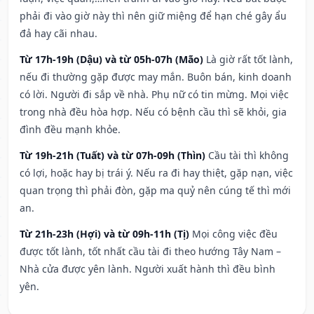
phải đi vào giờ này thì nên giữ miệng để hạn ché gây ẩu
đả hay cãi nhau.
Từ 17h-19h (Dậu) và từ 05h-07h (Mão)
Là giờ rất tốt lành,
nếu đi thường gặp được may mắn. Buôn bán, kinh doanh
có lời. Người đi sắp về nhà. Phụ nữ có tin mừng. Mọi việc
trong nhà đều hòa hợp. Nếu có bệnh cầu thì sẽ khỏi, gia
đình đều mạnh khỏe.
Từ 19h-21h (Tuất) và từ 07h-09h (Thìn)
Cầu tài thì không
có lợi, hoặc hay bị trái ý. Nếu ra đi hay thiệt, gặp nạn, việc
quan trọng thì phải đòn, gặp ma quỷ nên cúng tế thì mới
an.
Từ 21h-23h (Hợi) và từ 09h-11h (Tị)
Mọi công việc đều
được tốt lành, tốt nhất cầu tài đi theo hướng Tây Nam –
Nhà cửa được yên lành. Người xuất hành thì đều bình
yên.