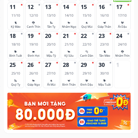
11
12
13
14
15
16
17
11/10
12/10
13/10
14/10
15/10
16/10
17/10
🐈
🐉
🐍
🐎
🐐
🐒
🐓
Kỷ Mão
Canh Thìn
Tân Tỵ
Nhâm Ngọ
Quý Mùi
Giáp Thân
Ất Dậu
18
19
20
21
22
23
24
18/10
19/10
20/10
21/10
22/10
23/10
24/10
🐕
🐖
🐀
🐂
🐅
🐈
🐉
Bính Tuất
Đinh Hợi
Mậu Tý
Kỷ Sửu
Canh Dần
Tân Mão
Nhâm Thìn
25
26
27
28
29
30
1
25/10
26/10
27/10
28/10
29/10
30/10
🐍
🐎
🐐
🐒
🐓
🐕
Quý Tỵ
Giáp Ngọ
Ất Mùi
Bính Thân
Đinh Dậu
Mậu Tuất