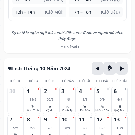
13h – 14h
(Giờ Mùi)
17h – 18h
(Giờ Dậu)
Sự tử tế là ngôn ngữ mà người điếc nghe được và người mù nhìn
thấy được.
— Mark Twain
Lịch Tháng 10 Năm 2024
THỨ HAI
THỨ BA
THỨ TƯ
THỨ NĂM
THỨ SÁU
THỨ BẢY
CHỦ NHẬT
30
1
2
3
4
5
6
29/8
30/8
1/9
2/9
3/9
4/9
🐕
🐖
🐀
🐂
🐅
🐈
Mậu Tuất
Kỷ Hợi
Canh Tý
Tân Sửu
Nhâm Dần
Quý Mão
7
8
9
10
11
12
13
5/9
6/9
7/9
8/9
9/9
10/9
11/9
🐉
🐍
🐎
🐐
🐒
🐓
🐕