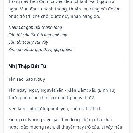
Trong này Tiểu Cát mọi việc đều tốt lành và ít gặp trở
ngại. Mưu đại sự hanh thông, thuận lợi, cùng với đó âm
phúc độ trì, che chở, được quý nhân nâng đỡ.
“Tiểu Cát gặp hội thanh long
Cầu tài cầu lộc ở trong quẻ này
Cầu tài toại ý vui vầy
Bình an vô sự gặp thầy, gặp quen.”
Nhị Thập Bát Tú
Tên sao
: Sao Nguy
Tên ngày
: Nguy Nguyệt Yến - Kiên Đàm: Xấu (Bình Tú)
Tướng tinh con chim én, chủ trị ngày thứ 2.
Nên làm
: Lót giường bình yên, chôn cất rất tốt.
Kiêng cữ
: Những việc gác đòn đông, dựng nhà, tháo
nước, đào mương rạch, đi thuyền hay trổ cửa. Vì vậy, nếu