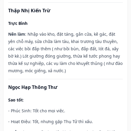
Thập Nhị Kiến Trừ
Trực Bình
Nên làm
: Nhập vào kho, đặt táng, gắn cửa, kê gác, đặt
yên chỗ máy, sửa chữa làm tàu, khai trương tàu thuyền,
các việc bồi đắp thêm ( như bồi bùn, đắp đất, lót đá, xây
bờ kè.) Lót giường đóng giường, thừa kế tước phong hay
thừa kế sự nghiệp, các vụ làm cho khuyết thủng ( như đào
mương, móc giếng, xả nước.)
Ngọc Hạp Thông Thư
Sao tốt
:
- Phúc Sinh: Tốt cho mọi việc.
- Hoạt Điệu: Tốt, nhưng gặp Thụ Tử thì xấu.