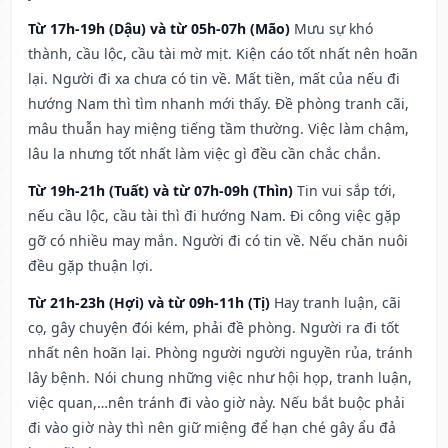
Từ 17h-19h (Dậu) và từ 05h-07h (Mão)
Mưu sự khó
thành, cầu lộc, cầu tài mờ mịt. Kiện cáo tốt nhất nên hoãn
lại. Người đi xa chưa có tin về. Mất tiền, mất của nếu đi
hướng Nam thì tìm nhanh mới thấy. Đề phòng tranh cãi,
mâu thuẫn hay miệng tiếng tầm thường. Việc làm chậm,
lâu la nhưng tốt nhất làm việc gì đều cần chắc chắn.
Từ 19h-21h (Tuất) và từ 07h-09h (Thìn)
Tin vui sắp tới,
nếu cầu lộc, cầu tài thì đi hướng Nam. Đi công việc gặp
gỡ có nhiều may mắn. Người đi có tin về. Nếu chăn nuôi
đều gặp thuận lợi.
Từ 21h-23h (Hợi) và từ 09h-11h (Tị)
Hay tranh luận, cãi
cọ, gây chuyện đói kém, phải đề phòng. Người ra đi tốt
nhất nên hoãn lại. Phòng người người nguyền rủa, tránh
lây bệnh. Nói chung những việc như hội họp, tranh luận,
việc quan,…nên tránh đi vào giờ này. Nếu bắt buộc phải
đi vào giờ này thì nên giữ miệng để hạn ché gây ẩu đả