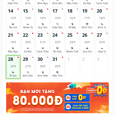
Giáp Thìn
Ất Tỵ
Bính Ngọ
Đinh Mùi
Mậu Thân
Kỷ Dậu
Canh Tuất
14
15
16
17
18
19
20
12/9
13/9
14/9
15/9
16/9
17/9
18/9
🐖
🐀
🐂
🐅
🐈
🐉
🐍
Tân Hợi
Nhâm Tý
Quý Sửu
Giáp Dần
Ất Mão
Bính Thìn
Đinh Tỵ
21
22
23
24
25
26
27
19/9
20/9
21/9
22/9
23/9
24/9
25/9
🐎
🐐
🐒
🐓
🐕
🐖
🐀
Mậu Ngọ
Kỷ Mùi
Canh Thân
Tân Dậu
Nhâm Tuất
Quý Hợi
Giáp Tý
28
29
30
31
1
2
3
26/9
27/9
28/9
29/9
🐂
🐅
🐈
🐉
Ất Sửu
Bính Dần
Đinh Mão
Mậu Thìn