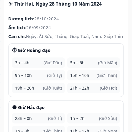
☀️ Thứ Hai, Ngày 28 Tháng 10 Năm 2024
Dương lịch:
28/10/2024
Âm lịch:
26/09/2024
Can chi:
Ngày: Ất Sửu, Tháng: Giáp Tuất, Năm: Giáp Thìn
⏱️ Giờ Hoàng đạo
3h – 4h
(Giờ Dần)
5h – 6h
(Giờ Mão)
9h – 10h
(Giờ Tỵ)
15h – 16h
(Giờ Thân)
19h – 20h
(Giờ Tuất)
21h – 22h
(Giờ Hợi)
🌑 Giờ Hắc đạo
23h – 0h
(Giờ Tí)
1h – 2h
(Giờ Sửu)
7h – 8h
(Giờ Thìn)
11h – 12h
(Giờ Ngọ)