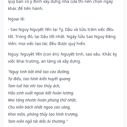
quý bạn có ý định xây dựng nhà cửa thì nên chọn ngày
khác để tiến hành.
Ngoại lệ
:
- Sao Nguy Nguyệt Yến tại Tỵ, Dậu và Sửu trăm việc đều
tốt. Trong đó, tại Dậu tốt nhất. Ngày Sửu Sao Nguy Đăng
Viên: mọi việc tạo tác đều được quý hiển.
Nguy: Nguyệt Yến (con én): Nguyệt tinh, sao xấu. Khắc kỵ
việc khai trương, an táng và xây dựng.
“Nguy tinh bât khả tạo cao đường,
Tự điếu, tao hình kiến huyết quang
Tam tuế hài nhi tao thủy ách,
Hậu sinh xuất ngoại bất hoàn lương.
Mai táng nhược hoàn phùng thử nhật,
Chu niên bách nhật ngọa cao sàng,
Khai môn, phóng thủy tạo hình trượng,
Tam niên ngũ tái diệc bi thương.”