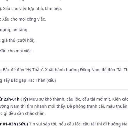
: Xấu cho việc lợp nhà, làm bếp.
 Xấu cho mọi công việc.
 dựng, an táng.
giá thú (cưới hỏi).
Xấu cho mọi việc.
 Bắc để đón 'Hỷ Thần'. Xuất hành hướng Đông Nam để đón 'Tài Th
 Tây Bắc gặp Hạc Thần (xấu)
ừ 23h-01h (Tý)
Mưu sự khó thành, cầu lộc, cầu tài mờ mịt. Kiện cáo
hướng Nam thì tìm nhanh mới thấy. Đề phòng tranh cãi, mâu thuẫn
ệc gì đều cần chắc chắn.
ừ 01-03h (Sửu)
Tin vui sắp tới, nếu cầu lộc, cầu tài thì đi hướng 