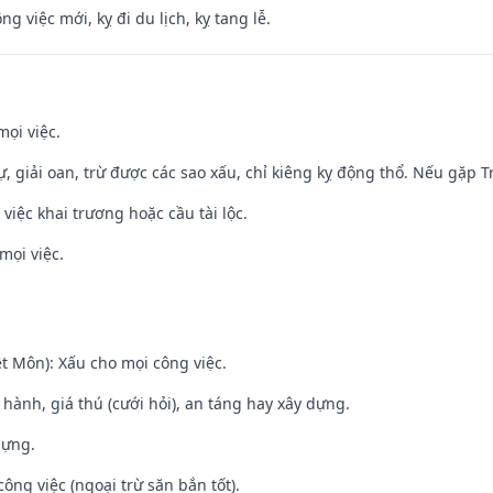
ng việc mới, kỵ đi du lịch, kỵ tang lễ.
mọi việc.
tự, giải oan, trừ được các sao xấu, chỉ kiêng kỵ động thổ. Nếu gặp Tr
việc khai trương hoặc cầu tài lộc.
mọi việc.
t Môn): Xấu cho mọi công việc.
t hành, giá thú (cưới hỏi), an táng hay xây dựng.
dựng.
ông việc (ngoại trừ săn bắn tốt).