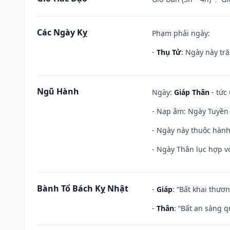
Các Ngày Kỵ
Phạm phải ngày:
-
Thụ Tử
: Ngày này tr
Ngũ Hành
Ngày:
Giáp Thân
- tức
- Nạp âm: Ngày Tuyền 
- Ngày này thuộc hành
- Ngày Thân lục hợp vớ
Bành Tổ Bách Kỵ Nhật
-
Giáp
: “Bất khai thươ
-
Thân
: “Bất an sàng 