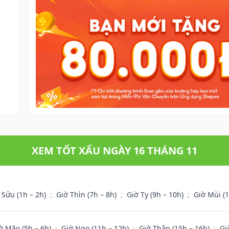
XEM TỐT XẤU NGÀY 16 THÁNG 11
 Sửu (1h – 2h)
;
Giờ Thìn (7h – 8h)
;
Giờ Tỵ (9h – 10h)
;
Giờ Mùi (
ờ Mão (5h – 6h)
;
Giờ Ngọ (11h – 12h)
;
Giờ Thân (15h – 16h)
;
Gi