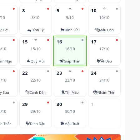
⭐
⭐
8
9
10
/10
8/10
9/10
10/10
🐀
🐂
🐅
Ất Hợi
Bính Tý
Đinh Sửu
Mậu Dần
⭐
15
16
17
4/10
15/10
16/10
17/10
🐐
🐒
🐓
âm Ngọ
Quý Mùi
Giáp Thân
Ất Dậu
⭐
22
23
24
1/10
22/10
23/10
24/10
🐅
🐈
🐉
ỷ Sửu
Canh Dần
Tân Mão
Nhâm Thìn
29
30
1
8/10
29/10
30/10
🐓
🐕
nh Thân
Đinh Dậu
Mậu Tuất