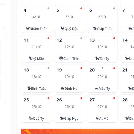
4
5
6
7
4/10
5/10
6/10
7
🐒
🐓
🐕
🐖
Nhâm Thân
Quý Dậu
Giáp Tuất
11
12
13
14
11/10
12/10
13/10
1
🐈
🐉
🐍
🐎
Kỷ Mão
Canh Thìn
Tân Tỵ
Nh
⭐
18
19
20
21
18/10
19/10
20/10
2
🐕
🐖
🐀
🐂
Bính Tuất
Đinh Hợi
Mậu Tý
K
25
26
27
28
25/10
26/10
27/10
2
🐍
🐎
🐐
🐒
Quý Tỵ
Giáp Ngọ
Ất Mùi
Bí