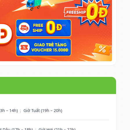
13h – 14h)
;
Giờ Tuất (19h – 20h)
ờ Dậu (17h – 18h)
;
Giờ Hợi (21h – 22h)