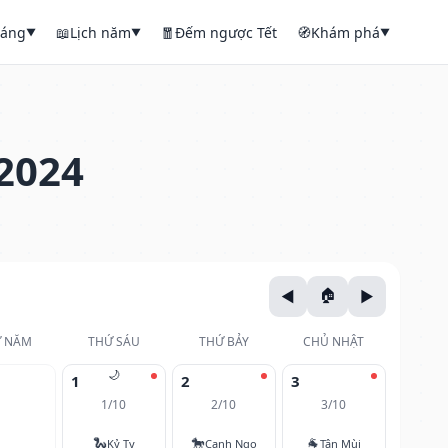
háng
📖
Lịch năm
🧧
Đếm ngược Tết
🧭
Khám phá
▼
▼
▼
2024
 NĂM
THỨ SÁU
THỨ BẢY
CHỦ NHẬT
🌙
1
2
3
1/10
2/10
3/10
🐍
🐎
🐐
Kỷ Tỵ
Canh Ngọ
Tân Mùi