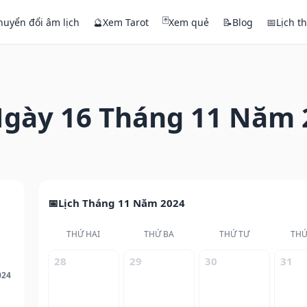
🃏
huyển đổi âm lịch
🔮
Xem Tarot
Xem quẻ
📝
Blog
📅
Lịch t
gày 16 Tháng 11 Năm 
Lịch Tháng 11 Năm 2024
THỨ HAI
THỨ BA
THỨ TƯ
THỨ
28
29
30
31
024