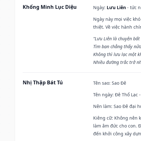
Khổng Minh Lục Diệu
Ngày:
Lưu Liên
- tức 
Ngày này mọi việc khó
thiệt. Về việc hành ch
“Lưu Liên là chuyện bất
Tìm bạn chẳng thấy nử
Không thì lưu lạc một k
Nhiều đường trắc trở nh
Nhị Thập Bát Tú
Tên sao
: Sao Đê
Tên ngày
: Đê Thổ Lạc 
Nên làm
: Sao Đê đại 
Kiêng cữ
: Không nên k
làm âm đức cho con. Đâ
đến khởi công xây dựn