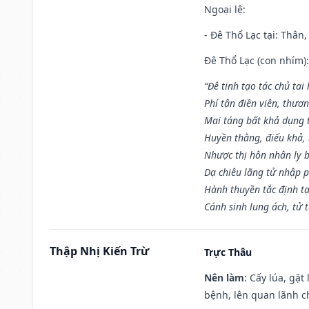
Ngoại lệ
:
- Đê Thổ Lạc tại: Thân,
Đê Thổ Lạc (con nhím):
“Đê tinh tạo tác chủ tai
Phí tận điền viên, thươ
Mai táng bất khả dụng 
Huyền thằng, điếu khả, 
Nhược thị hôn nhân ly b
Dạ chiêu lãng tử nhập 
Hành thuyền tắc định t
Cánh sinh lung ách, tử 
Thập Nhị Kiến Trừ
Trực Thâu
Nên làm
: Cấy lúa, gặ
bệnh, lên quan lãnh c