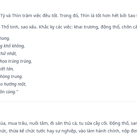
 Tý và Thìn trăm việc đều tốt. Trong đó, Thìn là tốt hơn hết bởi Sao
 Thổ tinh, sao xấu. Khắc kỵ các việc: khai trương, động thổ, chôn c
 hung,
ng khố không,
thử nhật,
họa trùng trùng,
iệt tán,
phòng trung.
ạo hướng một,
tôn cùng.”
t lúa, mua trâu, nuôi tằm, đi săn thú cá, tu sửa cây cối. Động thổ
hức, thừa kế chức tước hay sự nghiệp, vào làm hành chính, nộp đơ