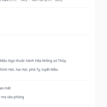
và Mậu Ngọ thuộc hành Hỏa không sợ Thủy.
ình Hợi, hại Hợi, phá Tỵ, tuyệt Mão.
hao mất
uỷ ma vào phòng