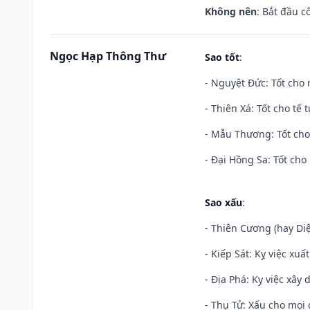
Không nên
: Bắt đầu cô
Ngọc Hạp Thông Thư
Sao tốt
:
- Nguyệt Đức: Tốt cho 
- Thiên Xá: Tốt cho tế 
- Mẫu Thương: Tốt cho 
- Đại Hồng Sa: Tốt cho 
Sao xấu
:
- Thiên Cương (hay Diệ
- Kiếp Sát: Kỵ việc xuấ
- Địa Phá: Kỵ việc xây 
- Thụ Tử: Xấu cho mọi c