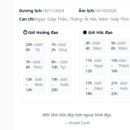
Dương lịch:
16/11/2024
Âm lịch:
16/10/2024
Can chi:
Ngày: Giáp Thân, Tháng: Ất Hợi, Năm: Giáp Thìn
⏱️ Giờ Hoàng đạo
🌑 Giờ Hắc đạo
3h –
(Giờ
5h –
(Giờ
23h –
(Giờ
1h –
(Giờ
4h
Dần)
6h
Mão)
0h
Tí)
2h
Sửu)
11h
(Giờ
15h
(Giờ
7h –
(Giờ
9h –
(Giờ
–
Ngọ)
–
Thân)
8h
Thìn)
10h
Tỵ)
12h
16h
13h
(Giờ
19h
(Giờ
17h
(Giờ
21h
(Giờ
–
Mùi)
–
Tuất)
–
Dậu)
–
Hợi)
14h
20h
18h
22h
Một tâm hồn đẹp hơn ngoại hình đẹp.
— Khuyết Danh