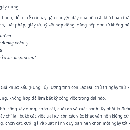
ngày Hung.
 thành, dễ bị trễ nải hay gặp chuyện dây dưa nên rất khó hoàn th
ính, luật pháp, giấy tờ, ký kết hợp đồng, dâng nộp đơn từ không nên
 tường
a đường phân ly
hi
iều khi nhọc nhằn.”
- Giả Phục: Xấu (Hung Tú) Tướng tinh con Lạc Đà, chủ trị ngày thứ 7
hung, không hợp để làm bất kỳ công việc trọng đại nào.
hởi công xây dựng, chôn cất, cưới gả và xuất hành. Kỵ nhất là đư
y chỉ là liệt kê các việc Đại Kỵ, còn các việc khác vẫn nên kiêng cữ
g, chôn cất, cưới gả và xuất hành quý bạn nên chọn một ngày tốt 