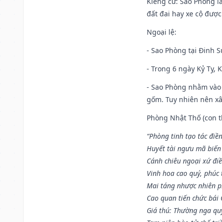
Kiêng cữ
: Sao Phòng l
đất đai hay xe cộ đượ
Ngoại lệ
:
- Sao Phòng tại Đinh S
- Trong 6 ngày Kỷ Tỵ, 
- Sao Phòng nhằm vào 
gốm. Tuy nhiên nên xây
Phòng Nhật Thố (con th
“Phòng tinh tạo tác điền
Huyết tài ngưu mã biến
Cánh chiêu ngoại xứ điề
Vinh hoa cao quý, phúc 
Mai táng nhược nhiên p
Cao quan tiến chức bái
Giá thú: Thường nga qu