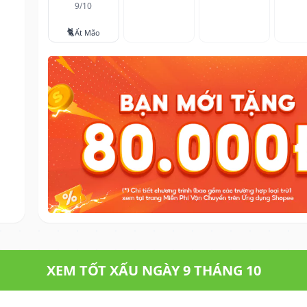
9/10
🐈
Ất Mão
XEM TỐT XẤU NGÀY 9 THÁNG 10