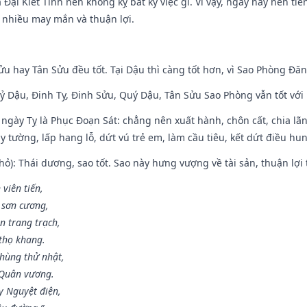
à Đại Kiết Tinh nên không kỵ bất kỳ việc gì. Vì vậy, ngày này nên t
c nhiều may mắn và thuận lợi.
ửu hay Tân Sửu đều tốt. Tại Dậu thì càng tốt hơn, vì Sao Phòng Đăn
Kỷ Dậu, Đinh Tỵ, Đinh Sửu, Quý Dậu, Tân Sửu Sao Phòng vẫn tốt với mọ
ngày Tỵ là Phục Đoạn Sát: chẳng nên xuất hành, chôn cất, chia lãn
 tường, lấp hang lỗ, dứt vú trẻ em, làm cầu tiêu, kết dứt điều hun
ỏ): Thái dương, sao tốt. Sao này hưng vượng về tài sản, thuận lợi 
 viên tiến,
 sơn cương,
n trang trạch,
thọ khang.
hùng thử nhật,
 Quân vương.
y Nguyệt điện,