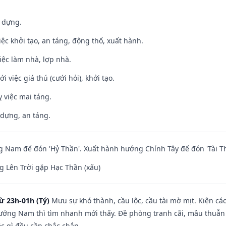
y dựng.
việc khởi tạo, an táng, động thổ, xuất hành.
việc làm nhà, lợp nhà.
i việc giá thú (cưới hỏi), khởi tạo.
 việc mai táng.
 dựng, an táng.
Nam để đón 'Hỷ Thần'. Xuất hành hướng Chính Tây để đón 'Tài Th
 Lên Trời gặp Hạc Thần (xấu)
ừ 23h-01h (Tý)
Mưu sự khó thành, cầu lộc, cầu tài mờ mịt. Kiện cáo
hướng Nam thì tìm nhanh mới thấy. Đề phòng tranh cãi, mâu thuẫn
ệc gì đều cần chắc chắn.