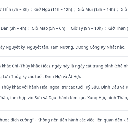
ờ Thìn (7h – 8h)
;
Giờ Ngọ (11h – 12h)
;
Giờ Mùi (13h – 14h)
;
Giờ
 Dần (3h – 4h)
;
Giờ Mão (5h – 6h)
;
Giờ Tỵ (9h – 10h)
;
Giờ Thân 
 Nguyệt kỵ, Nguyệt tận, Tam Nương, Dương Công Kỵ Nhật nào.
 khắc Chi (Thủy khắc Hỏa), ngày này là ngày cát trung bình (chế nh
Lưu Thủy, kỵ các tuổi: Đinh Hợi và Ất Hợi.
 Thủy khắc với hành Hỏa, ngoại trừ các tuổi: Kỷ Sửu, Đinh Dậu và
Thân, tam hợp với Sửu và Dậu thành Kim cục. Xung Hợi, hình Thân, 
 nhược địch cường” - Không nên tiến hành các việc liên quan đến ki