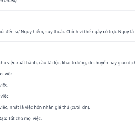
ều đường.”
nói đến sự Nguy hiểm, suy thoái. Chính vì thế ngày có trực Nguy l
cho việc xuất hành, cầu tài lộc, khai trương, di chuyển hay giao dịc
i việc.
việc.
việc.
việc, nhất là việc hôn nhân giá thú (cưới xin).
o: Tốt cho mọi việc.