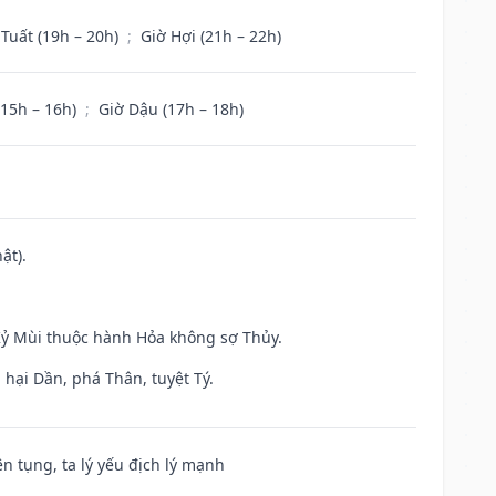
 Tuất (19h – 20h)
;
Giờ Hợi (21h – 22h)
(15h – 16h)
;
Giờ Dậu (17h – 18h)
ật).
 Kỷ Mùi thuộc hành Hỏa không sợ Thủy.
hại Dần, phá Thân, tuyệt Tý.
ện tụng, ta lý yếu địch lý mạnh