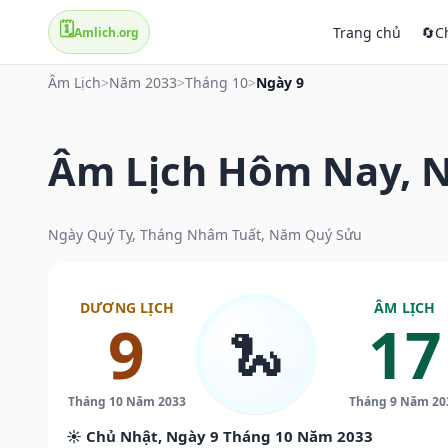
🗓️
Trang chủ
🔄
C
Amlich.org
Âm Lịch
>
Năm 2033
>
Tháng 10
>
Ngày 9
Âm Lịch Hôm Nay, N
Ngày Quý Tỵ, Tháng Nhâm Tuất, Năm Quý Sửu
DƯƠNG LỊCH
ÂM LỊCH
9
17
🐍
Tháng 10 Năm 2033
Tháng 9 Năm 20
☀️ Chủ Nhật, Ngày 9 Tháng 10 Năm 2033