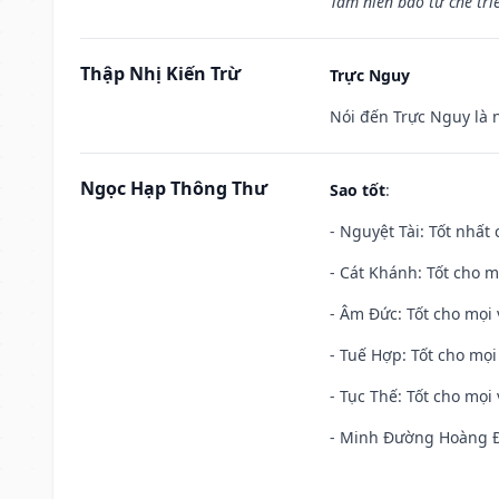
Tam niên bào tử chế tri
Thập Nhị Kiến Trừ
Trực Nguy
Nói đến Trực Nguy là 
Ngọc Hạp Thông Thư
Sao tốt
:
- Nguyệt Tài: Tốt nhất 
- Cát Khánh: Tốt cho mọ
- Âm Đức: Tốt cho mọi 
- Tuế Hợp: Tốt cho mọi 
- Tục Thế: Tốt cho mọi 
- Minh Đường Hoàng Đạ