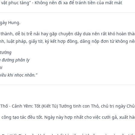
ài vật phục tàng” - Không nên đi xa để tránh tiền của mất mát
ngày Hung.
 thành, dễ bị trễ nải hay gặp chuyện dây dưa nên rất khó hoàn th
ính, luật pháp, giấy tờ, ký kết hợp đồng, dâng nộp đơn từ không nên
 tường
a đường phân ly
hi
iều khi nhọc nhằn.”
Thố - Cảnh Yêm: Tốt (Kiết Tú) Tướng tinh con Thỏ, chủ trị ngày Chủ
i công tạo tác đều tốt. Ngày này hợp nhất cho việc cưới gả, xuất h