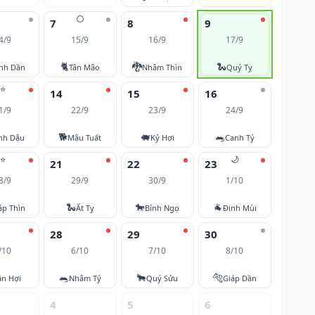
🌕
7
8
9
4/9
15/9
16/9
17/9
🐈
🐉
🐍
nh Dần
Tân Mão
Nhâm Thìn
Quý Tỵ
⭐
14
15
16
1/9
22/9
23/9
24/9
🐕
🐖
🐀
nh Dậu
Mậu Tuất
Kỷ Hợi
Canh Tý
⭐
🌙
21
22
23
8/9
29/9
30/9
1/10
🐍
🐎
🐐
áp Thìn
Ất Tỵ
Bính Ngọ
Đinh Mùi
28
29
30
/10
6/10
7/10
8/10
🐀
🐂
🐅
ân Hợi
Nhâm Tý
Quý Sửu
Giáp Dần
4
5
6