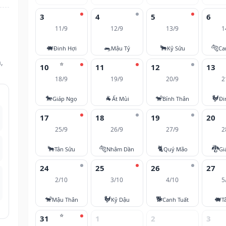
3
4
5
6
11/9
12/9
13/9
1
🐖
🐀
🐂
🐅
Đinh Hợi
Mậu Tý
Kỷ Sửu
Ca
,
⭐
10
11
12
13
18/9
19/9
20/9
2
🐎
🐐
🐒
🐓
Giáp Ngọ
Ất Mùi
Bính Thân
Đi
17
18
19
20
25/9
26/9
27/9
2
🐂
🐅
🐈
🐉
Tân Sửu
Nhâm Dần
Quý Mão
Gi
24
25
26
27
2/10
3/10
4/10
5
🐒
🐓
🐕
🐖
Mậu Thân
Kỷ Dậu
Canh Tuất
T
⭐
31
1
2
3