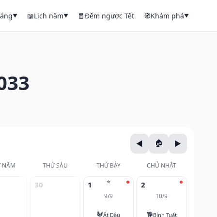
háng
📖
Lịch năm
🧧
Đếm ngược Tết
🧭
Khám phá
▼
▼
▼
033
 NĂM
THỨ SÁU
THỨ BẢY
CHỦ NHẬT
⭐
30
1
2
9/9
10/9
🐓
🐕
Ất Dậu
Bính Tuất