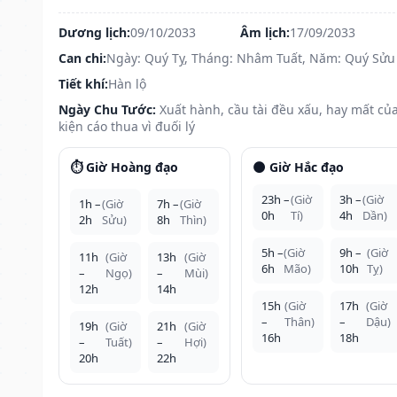
Dương lịch:
09/10/2033
Âm lịch:
17/09/2033
Can chi:
Ngày: Quý Tỵ, Tháng: Nhâm Tuất, Năm: Quý Sửu
Tiết khí:
Hàn lộ
Ngày Chu Tước:
Xuất hành, cầu tài đều xấu, hay mất của
kiện cáo thua vì đuối lý
⏱️ Giờ Hoàng đạo
🌑 Giờ Hắc đạo
23h –
(Giờ
3h –
(Giờ
1h –
(Giờ
7h –
(Giờ
0h
Tí)
4h
Dần)
2h
Sửu)
8h
Thìn)
5h –
(Giờ
9h –
(Giờ
11h
(Giờ
13h
(Giờ
6h
Mão)
10h
Tỵ)
–
Ngọ)
–
Mùi)
12h
14h
15h
(Giờ
17h
(Giờ
–
Thân)
–
Dậu)
19h
(Giờ
21h
(Giờ
16h
18h
–
Tuất)
–
Hợi)
20h
22h