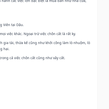
iến hành các việc lớn đặc biệt là mua bán như nhà cửa,
g Viên tại Dậu.
i việc khác. Ngoại trừ việc chôn cất là rất kỵ.
h gia tài, thừa kế cũng như khởi công làm lò nhuộm, lò
g hại.
trong cả việc chôn cất cũng như xây cất.