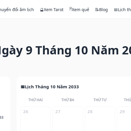
🃏
huyển đổi âm lịch
🔮
Xem Tarot
Xem quẻ
📝
Blog
📅
Lịch t
gày 9 Tháng 10 Năm 2
Lịch Tháng 10 Năm 2033
THỨ HAI
THỨ BA
THỨ TƯ
THỨ
26
27
28
29
33