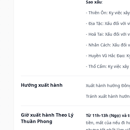
Sao xấu
:
- Thiên Ôn: Kỵ việc xâ
- Địa Tặc: Xấu đối với 
- Hoả Tai: Xấu đối với 
- Nhân Cách: Xấu đối vớ
- Huyền Vũ Hắc Đạo: Kỵ
- Thổ Cẩm: Kỵ việc xây
Hướng xuất hành
Xuất hành hướng Đông 
Tránh xuất hành hướng
Giờ xuất hành Theo Lý
Từ 11h-13h (Ngọ) và t
Thuần Phong
tiền, mất của nếu đi 
nhưng tốt nhất làm vi