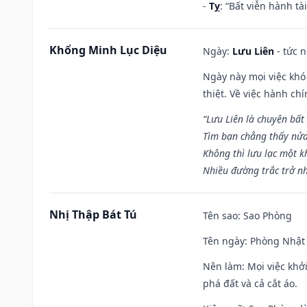
-
Tỵ
: “Bất viễn hành t
Khổng Minh Lục Diệu
Ngày:
Lưu Liên
- tức 
Ngày này mọi việc khó
thiệt. Về việc hành ch
“Lưu Liên là chuyện bất
Tìm bạn chẳng thấy nử
Không thì lưu lạc một k
Nhiều đường trắc trở nh
Nhị Thập Bát Tú
Tên sao
: Sao Phòng
Tên ngày
: Phòng Nhật 
Nên làm
: Mọi việc khở
phá đất và cả cắt áo.