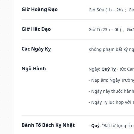
Giờ Hoàng Đạo
Giờ Sửu (1h – 2h)
;
Gi
Giờ Hắc Đạo
Giờ Tí (23h – 0h)
;
Giờ
Các Ngày Kỵ
Không phạm bất kỳ ngày
Ngũ Hành
Ngày:
Quý Tỵ
- tức Can
- Nạp âm: Ngày Trường 
- Ngày này thuộc hành
- Ngày Tỵ lục hợp với 
Bành Tổ Bách Kỵ Nhật
-
Quý
: “Bất từ tụng lí