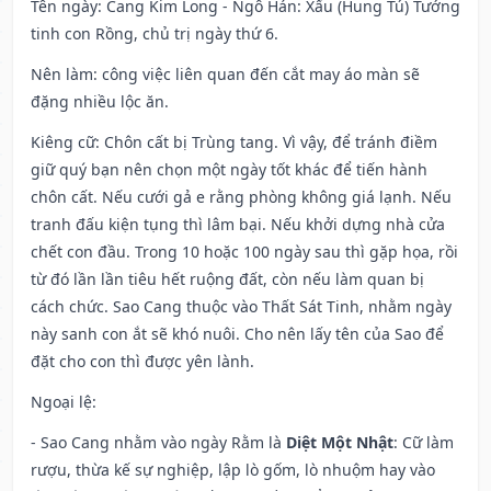
Tên ngày
: Cang Kim Long - Ngô Hán: Xấu (Hung Tú) Tướng
tinh con Rồng, chủ trị ngày thứ 6.
Nên làm
: công việc liên quan đến cắt may áo màn sẽ
đặng nhiều lộc ăn.
Kiêng cữ
: Chôn cất bị Trùng tang. Vì vậy, để tránh điềm
giữ quý bạn nên chọn một ngày tốt khác để tiến hành
chôn cất. Nếu cưới gả e rằng phòng không giá lạnh. Nếu
tranh đấu kiện tụng thì lâm bại. Nếu khởi dựng nhà cửa
chết con đầu. Trong 10 hoặc 100 ngày sau thì gặp họa, rồi
từ đó lần lần tiêu hết ruộng đất, còn nếu làm quan bị
cách chức. Sao Cang thuộc vào Thất Sát Tinh, nhằm ngày
này sanh con ắt sẽ khó nuôi. Cho nên lấy tên của Sao để
đặt cho con thì được yên lành.
Ngoại lệ
:
- Sao Cang nhằm vào ngày Rằm là
Diệt Một Nhật
: Cữ làm
rượu, thừa kế sự nghiệp, lập lò gốm, lò nhuộm hay vào