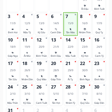
🐓
🐕
Ất Dậu
Bính Tuất
3
4
5
6
7
8
9
11/9
12/9
13/9
14/9
15/9
16/9
17/9
🐖
🐀
🐂
🐅
🐈
🐉
🐍
Đinh Hợi
Mậu Tý
Kỷ Sửu
Canh Dần
Tân Mão
Nhâm Thìn
Quý Tỵ
10
11
12
13
14
15
16
18/9
19/9
20/9
21/9
22/9
23/9
24/9
🐎
🐐
🐒
🐓
🐕
🐖
🐀
Giáp Ngọ
Ất Mùi
Bính Thân
Đinh Dậu
Mậu Tuất
Kỷ Hợi
Canh Tý
17
18
19
20
21
22
23
25/9
26/9
27/9
28/9
29/9
30/9
1/10
🐂
🐅
🐈
🐉
🐍
🐎
🐐
Tân Sửu
Nhâm Dần
Quý Mão
Giáp Thìn
Ất Tỵ
Bính Ngọ
Đinh Mùi
24
25
26
27
28
29
30
2/10
3/10
4/10
5/10
6/10
7/10
8/10
🐒
🐓
🐕
🐖
🐀
🐂
🐅
Mậu Thân
Kỷ Dậu
Canh Tuất
Tân Hợi
Nhâm Tý
Quý Sửu
Giáp Dần
31
1
2
3
4
5
6