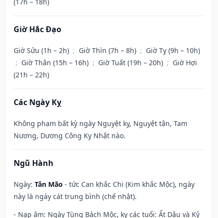
(17h – 18h)
Giờ Hắc Đạo
Giờ Sửu (1h – 2h)
;
Giờ Thìn (7h – 8h)
;
Giờ Tỵ (9h – 10h)
;
Giờ Thân (15h – 16h)
;
Giờ Tuất (19h – 20h)
;
Giờ Hợi
(21h – 22h)
Các Ngày Kỵ
Không phạm bất kỳ ngày Nguyệt kỵ, Nguyệt tận, Tam
Nương, Dương Công Kỵ Nhật nào.
Ngũ Hành
Ngày:
Tân Mão
- tức Can khắc Chi (Kim khắc Mộc), ngày
này là ngày cát trung bình (chế nhật).
- Nạp âm: Ngày Tùng Bách Mộc, kỵ các tuổi: Ất Dậu và Kỷ