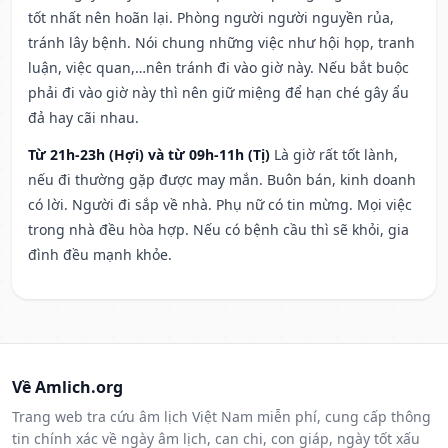
tốt nhất nên hoãn lại. Phòng người người nguyền rủa,
tránh lây bệnh. Nói chung những việc như hội họp, tranh
luận, việc quan,…nên tránh đi vào giờ này. Nếu bắt buộc
phải đi vào giờ này thì nên giữ miệng để hạn ché gây ẩu
đả hay cãi nhau.
Từ 21h-23h (Hợi) và từ 09h-11h (Tị)
Là giờ rất tốt lành,
nếu đi thường gặp được may mắn. Buôn bán, kinh doanh
có lời. Người đi sắp về nhà. Phụ nữ có tin mừng. Mọi việc
trong nhà đều hòa hợp. Nếu có bệnh cầu thì sẽ khỏi, gia
đình đều mạnh khỏe.
Về Amlich.org
Trang web tra cứu âm lịch Việt Nam miễn phí, cung cấp thông
tin chính xác về ngày âm lịch, can chi, con giáp, ngày tốt xấu