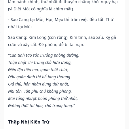
làm hành chính, thứ nhất đi thuyền chẳng khỏi nguy hại
(vì Diệt Một có nghĩa là chìm mất).
- Sao Cang tại Mùi, Hợi, Mẹo thì trăm việc đều tốt. Thứ
nhất tại Mùi.
Sao Cang: Kim Long (con rồng): Kim tinh, sao xấu. Kỵ gả
cưới và xây cất. Đề phòng dễ bị tai nạn.
“Can tinh tạo tác Trưởng phòng đường,
Thập nhật chi trung chủ hữu ương,
Điền địa tiêu ma, quan thất chức,
Đầu quân định thị hổ lang thương.
Giá thú, hôn nhân dụng thử nhật,
Nhi tôn, Tân phụ chủ không phòng,
Mai táng nhược hoàn phùng thử nhật,
Đương thời tai họa, chủ trùng tang.”
Thập Nhị Kiến Trừ