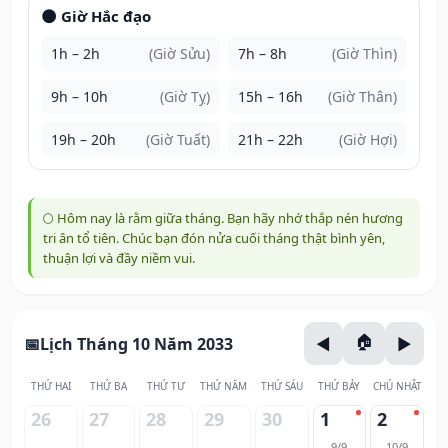
🌑 Giờ Hắc đạo
1h – 2h
(Giờ Sửu)
7h – 8h
(Giờ Thìn)
9h – 10h
(Giờ Tỵ)
15h – 16h
(Giờ Thân)
19h – 20h
(Giờ Tuất)
21h – 22h
(Giờ Hợi)
🌕 Hôm nay là rằm giữa tháng. Bạn hãy nhớ thắp nén hương
tri ân tổ tiên. Chúc bạn đón nửa cuối tháng thật bình yên,
thuận lợi và đầy niềm vui.
Lịch Tháng 10 Năm 2033
THỨ HAI
THỨ BA
THỨ TƯ
THỨ NĂM
THỨ SÁU
THỨ BẢY
CHỦ NHẬT
26
27
28
29
30
1
2
9/9
10/9