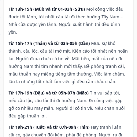
Từ 13h-15h (Mùi) và từ 01-03h (Sửu)
Mọi công việc đều
được tốt lành, tốt nhất cầu tài đi theo hướng Tây Nam –
Nhà cửa được yên lành. Người xuất hành thì đều bình
yên.
Từ 15h-17h (Thân) và từ 03h-05h (Dần)
Mưu sự khó
thành, cầu lộc, cầu tài mờ mịt. Kiện cáo tốt nhất nên hoãn
lại. Người đi xa chưa có tin về. Mất tiền, mất của nếu đi
hướng Nam thì tìm nhanh mới thấy. Đề phòng tranh cãi,
mâu thuẫn hay miệng tiếng tầm thường. Việc làm chậm,
lâu la nhưng tốt nhất làm việc gì đều cần chắc chắn.
Từ 17h-19h (Dậu) và từ 05h-07h (Mão)
Tin vui sắp tới,
nếu cầu lộc, cầu tài thì đi hướng Nam. Đi công việc gặp
gỡ có nhiều may mắn. Người đi có tin về. Nếu chăn nuôi
đều gặp thuận lợi.
Từ 19h-21h (Tuất) và từ 07h-09h (Thìn)
Hay tranh luận,
cãi cọ, gây chuyện đói kém, phải đề phòng. Người ra đi