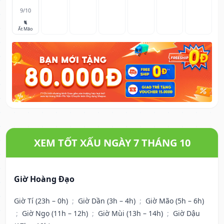
9/10
🐈
Ất Mão
XEM TỐT XẤU NGÀY 7 THÁNG 10
Giờ Hoàng Đạo
Giờ Tí (23h – 0h)
;
Giờ Dần (3h – 4h)
;
Giờ Mão (5h – 6h)
;
Giờ Ngọ (11h – 12h)
;
Giờ Mùi (13h – 14h)
;
Giờ Dậu