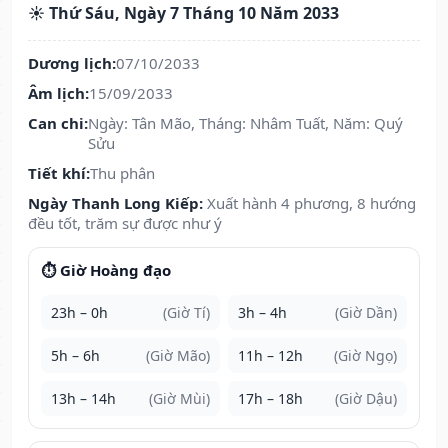
☀️ Thứ Sáu, Ngày 7 Tháng 10 Năm 2033
Dương lịch:
07/10/2033
Âm lịch:
15/09/2033
Can chi:
Ngày: Tân Mão, Tháng: Nhâm Tuất, Năm: Quý
Sửu
Tiết khí:
Thu phân
Ngày Thanh Long Kiếp:
Xuất hành 4 phương, 8 hướng
đều tốt, trăm sự được như ý
⏱️ Giờ Hoàng đạo
23h – 0h
(Giờ Tí)
3h – 4h
(Giờ Dần)
5h – 6h
(Giờ Mão)
11h – 12h
(Giờ Ngọ)
13h – 14h
(Giờ Mùi)
17h – 18h
(Giờ Dậu)