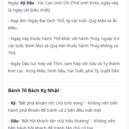
Ngày:
Kỷ Dậu
- tức Can sinh Chi (Thổ sinh Kim), ngày này
là ngày cát (bảo nhật).
- Nạp âm: Ngày Đại Dịch Thổ, kỵ các tuổi: Quý Mão và Ất
Mão.
- Ngày này thuộc hành Thổ khắc với hành Thủy, ngoại trừ
các tuổi: Đinh Mùi và Quý Hợi thuộc hành Thủy không sợ
Thổ.
- Ngày Dậu lục hợp với Thìn, tam hợp với Sửu và Tỵ thành
Kim cục. Xung Mão, hình Dậu, hại Tuất, phá Tý, tuyệt Dần.
Bành Tổ Bách Kỵ Nhật
-
Kỷ
: “Bất phá khoán nhị chủ tịnh vong” - Không nên tiến
hành phá khoán để tránh cả 2 bên đều mất mát
-
Dậu
: “Bất hội khách tân chủ hữu thương” - Không nên
tiến hành hội khách để tránh tân chủ có hại