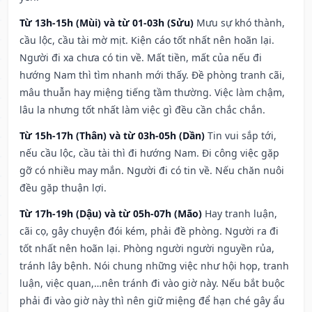
Từ 13h-15h (Mùi) và từ 01-03h (Sửu)
Mưu sự khó thành,
cầu lộc, cầu tài mờ mịt. Kiện cáo tốt nhất nên hoãn lại.
Người đi xa chưa có tin về. Mất tiền, mất của nếu đi
hướng Nam thì tìm nhanh mới thấy. Đề phòng tranh cãi,
mâu thuẫn hay miệng tiếng tầm thường. Việc làm chậm,
lâu la nhưng tốt nhất làm việc gì đều cần chắc chắn.
Từ 15h-17h (Thân) và từ 03h-05h (Dần)
Tin vui sắp tới,
nếu cầu lộc, cầu tài thì đi hướng Nam. Đi công việc gặp
gỡ có nhiều may mắn. Người đi có tin về. Nếu chăn nuôi
đều gặp thuận lợi.
Từ 17h-19h (Dậu) và từ 05h-07h (Mão)
Hay tranh luận,
cãi cọ, gây chuyện đói kém, phải đề phòng. Người ra đi
tốt nhất nên hoãn lại. Phòng người người nguyền rủa,
tránh lây bệnh. Nói chung những việc như hội họp, tranh
luận, việc quan,…nên tránh đi vào giờ này. Nếu bắt buộc
phải đi vào giờ này thì nên giữ miệng để hạn ché gây ẩu