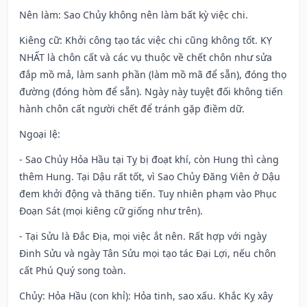
Nên làm
: Sao Chủy không nên làm bất kỳ việc chi.
Kiêng cữ
: Khởi công tạo tác việc chi cũng không tốt. KỴ
NHẤT là chôn cất và các vụ thuộc về chết chôn như sửa
đắp mồ mả, làm sanh phần (làm mồ mã để sẵn), đóng thọ
đường (đóng hòm để sẵn). Ngày này tuyệt đối không tiến
hành chôn cất người chết để tránh gặp điềm dữ.
Ngoại lệ
:
- Sao Chủy Hỏa Hầu tại Tỵ bị đoạt khí, còn Hung thì càng
thêm Hung. Tại Dậu rất tốt, vì Sao Chủy Đăng Viên ở Dậu
đem khởi động và thăng tiến. Tuy nhiên phạm vào Phục
Đoạn Sát (mọi kiêng cữ giống như trên).
- Tại Sửu là Đắc Địa, mọi việc ắt nên. Rất hợp với ngày
Đinh Sửu và ngày Tân Sửu mọi tạo tác Đại Lợi, nếu chôn
cất Phú Quý song toàn.
Chủy: Hỏa Hầu (con khỉ): Hỏa tinh, sao xấu. Khắc Kỵ xây