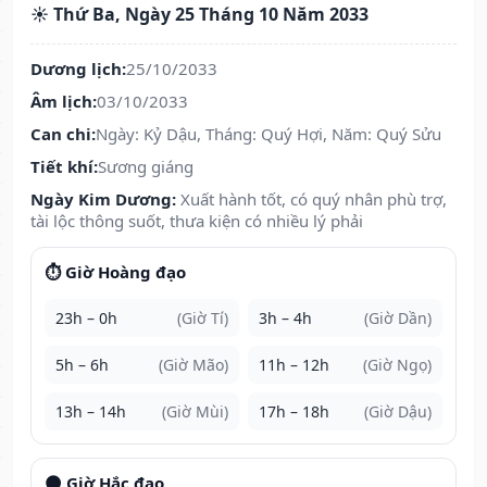
☀️ Thứ Ba, Ngày 25 Tháng 10 Năm 2033
Dương lịch:
25/10/2033
Âm lịch:
03/10/2033
Can chi:
Ngày: Kỷ Dậu, Tháng: Quý Hợi, Năm: Quý Sửu
Tiết khí:
Sương giáng
Ngày Kim Dương:
Xuất hành tốt, có quý nhân phù trợ,
tài lộc thông suốt, thưa kiện có nhiều lý phải
⏱️ Giờ Hoàng đạo
23h – 0h
(Giờ Tí)
3h – 4h
(Giờ Dần)
5h – 6h
(Giờ Mão)
11h – 12h
(Giờ Ngọ)
13h – 14h
(Giờ Mùi)
17h – 18h
(Giờ Dậu)
🌑 Giờ Hắc đạo