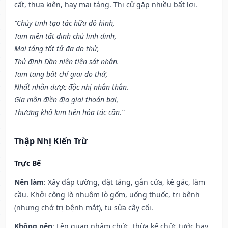
cất, thưa kiện, hay mai táng. Thi cử gặp nhiều bất lợi.
“Chủy tinh tạo tác hữu đồ hình,
Tam niên tất đinh chủ linh đinh,
Mai táng tốt tử đa do thử,
Thủ định Dần niên tiện sát nhân.
Tam tang bất chỉ giai do thử,
Nhất nhân dược độc nhị nhân thân.
Gia môn điền địa giai thoán bại,
Thương khố kim tiền hóa tác cần.”
Thập Nhị Kiến Trừ
Trực Bế
Nên làm
: Xây đắp tường, đặt táng, gắn cửa, kê gác, làm
cầu. Khởi công lò nhuộm lò gốm, uống thuốc, trị bệnh
(nhưng chớ trị bệnh mắt), tu sửa cây cối.
Không nên
: Lên quan nhậm chức, thừa kế chức tước hay