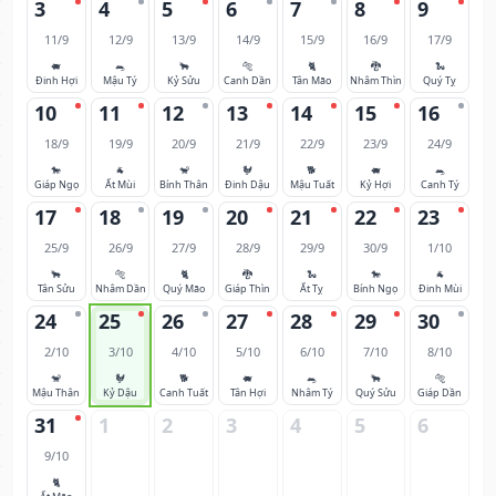
3
4
5
6
7
8
9
11/9
12/9
13/9
14/9
15/9
16/9
17/9
🐖
🐀
🐂
🐅
🐈
🐉
🐍
Đinh Hợi
Mậu Tý
Kỷ Sửu
Canh Dần
Tân Mão
Nhâm Thìn
Quý Tỵ
10
11
12
13
14
15
16
18/9
19/9
20/9
21/9
22/9
23/9
24/9
🐎
🐐
🐒
🐓
🐕
🐖
🐀
Giáp Ngọ
Ất Mùi
Bính Thân
Đinh Dậu
Mậu Tuất
Kỷ Hợi
Canh Tý
17
18
19
20
21
22
23
25/9
26/9
27/9
28/9
29/9
30/9
1/10
🐂
🐅
🐈
🐉
🐍
🐎
🐐
Tân Sửu
Nhâm Dần
Quý Mão
Giáp Thìn
Ất Tỵ
Bính Ngọ
Đinh Mùi
24
25
26
27
28
29
30
2/10
3/10
4/10
5/10
6/10
7/10
8/10
🐒
🐓
🐕
🐖
🐀
🐂
🐅
Mậu Thân
Kỷ Dậu
Canh Tuất
Tân Hợi
Nhâm Tý
Quý Sửu
Giáp Dần
31
1
2
3
4
5
6
9/10
🐈