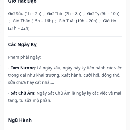
Giờ Hắc Đạo
Giờ Sửu (1h – 2h)
;
Giờ Thìn (7h – 8h)
;
Giờ Tỵ (9h – 10h)
;
Giờ Thân (15h – 16h)
;
Giờ Tuất (19h – 20h)
;
Giờ Hợi
(21h – 22h)
Các Ngày Kỵ
Phạm phải ngày:
-
Tam Nương
: Là ngày xấu, ngày này kỵ tiến hành các việc
trọng đại như khai trương, xuất hành, cưới hỏi, động thổ,
sửa chữa hay cất nhà,...
-
Sát Chủ Âm
: Ngày Sát Chủ Âm là ngày kỵ các việc về mai
táng, tu sửa mộ phần.
Ngũ Hành