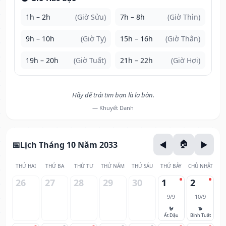
1h – 2h
(Giờ Sửu)
7h – 8h
(Giờ Thìn)
9h – 10h
(Giờ Tỵ)
15h – 16h
(Giờ Thân)
19h – 20h
(Giờ Tuất)
21h – 22h
(Giờ Hợi)
Hãy để trái tim bạn là la bàn.
— Khuyết Danh
Lịch Tháng 10 Năm 2033
THỨ HAI
THỨ BA
THỨ TƯ
THỨ NĂM
THỨ SÁU
THỨ BẢY
CHỦ NHẬT
26
27
28
29
30
1
2
9/9
10/9
🐓
🐕
Ất Dậu
Bính Tuất