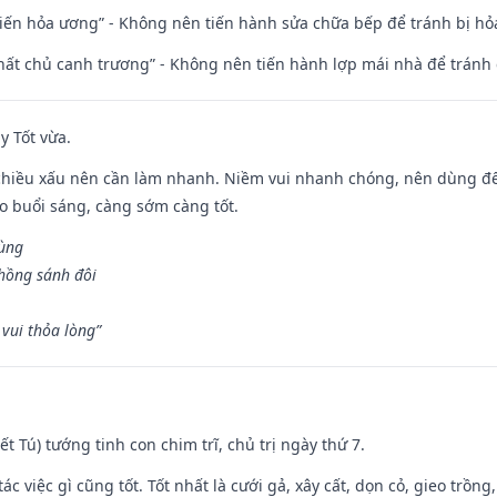
t kiến hỏa ương” - Không nên tiến hành sửa chữa bếp để tránh bị hỏa
 thất chủ canh trương” - Không nên tiến hành lợp mái nhà để tránh 
y Tốt vừa.
chiều xấu nên cần làm nhanh. Niềm vui nhanh chóng, nên dùng để 
ào buổi sáng, càng sớm càng tốt.
hùng
hồng sánh đôi
vui thỏa lòng”
Kiết Tú) tướng tinh con chim trĩ, chủ trị ngày thứ 7.
tác việc gì cũng tốt. Tốt nhất là cưới gả, xây cất, dọn cỏ, gieo trồng,