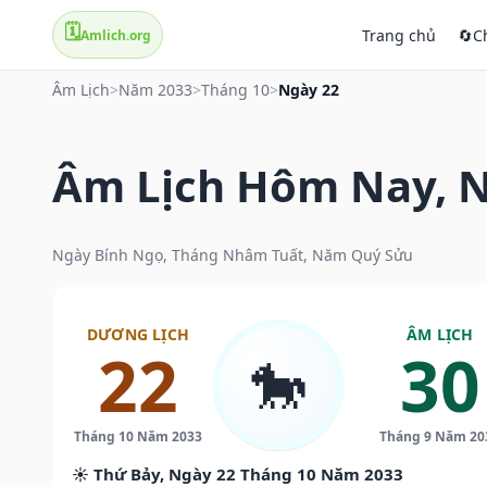
🗓️
Trang chủ
🔄
C
Amlich.org
Âm Lịch
>
Năm 2033
>
Tháng 10
>
Ngày 22
Âm Lịch Hôm Nay, N
Ngày Bính Ngọ, Tháng Nhâm Tuất, Năm Quý Sửu
DƯƠNG LỊCH
ÂM LỊCH
22
30
🐎
Tháng 10 Năm 2033
Tháng 9 Năm 20
☀️ Thứ Bảy, Ngày 22 Tháng 10 Năm 2033