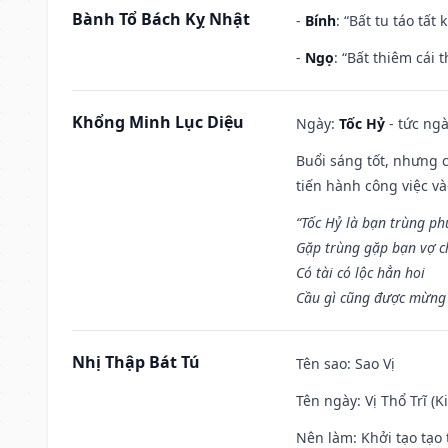
Bành Tổ Bách Kỵ Nhật
-
Bính
: “Bất tu táo tấ
-
Ngọ
: “Bất thiêm cái
Khổng Minh Lục Diệu
Ngày:
Tốc Hỷ
- tức ngà
Buổi sáng tốt, nhưng 
tiến hành công việc v
“Tốc Hỷ là bạn trùng p
Gặp trùng gặp bạn vợ c
Có tài có lộc hẳn hoi
Cầu gì cũng được mừng 
Nhị Thập Bát Tú
Tên sao
: Sao Vị
Tên ngày
: Vị Thổ Trĩ (
Nên làm
: Khởi tạo tạo 