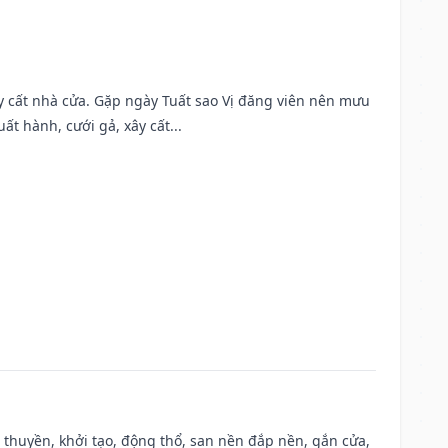
ây cất nhà cửa. Gặp ngày Tuất sao Vị đăng viên nên mưu
t hành, cưới gả, xây cất...
u thuyền, khởi tạo, động thổ, san nền đắp nền, gắn cửa,