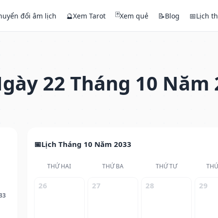
🃏
huyển đổi âm lịch
🔮
Xem Tarot
Xem quẻ
📝
Blog
📅
Lịch t
gày 22 Tháng 10 Năm 
Lịch Tháng 10 Năm 2033
THỨ HAI
THỨ BA
THỨ TƯ
THỨ
26
27
28
29
33