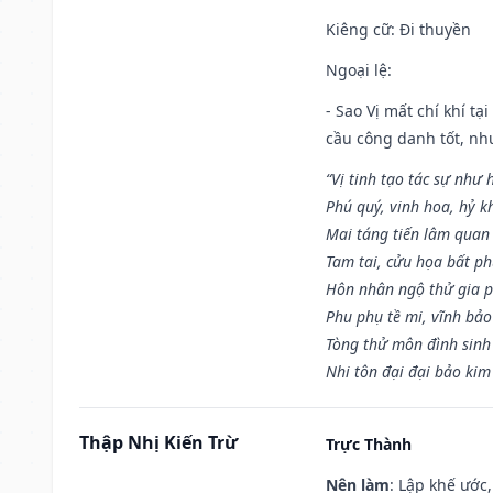
Kiêng cữ
: Đi thuyền
Ngoại lệ
:
- Sao Vị mất chí khí t
cầu công danh tốt, nh
“Vị tinh tạo tác sự như 
Phú quý, vinh hoa, hỷ kh
Mai táng tiến lâm quan l
Tam tai, cửu họa bất ph
Hôn nhân ngộ thử gia p
Phu phụ tề mi, vĩnh bảo
Tòng thử môn đình sinh
Nhi tôn đại đại bảo kim
Thập Nhị Kiến Trừ
Trực Thành
Nên làm
: Lập khế ước