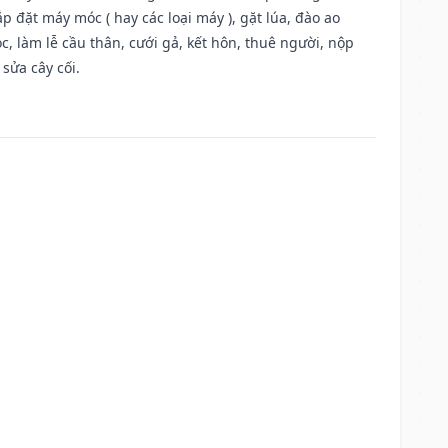
 đặt máy móc ( hay các loại máy ), gặt lúa, đào ao
, làm lễ cầu thân, cưới gả, kết hôn, thuê người, nộp
sửa cây cối.