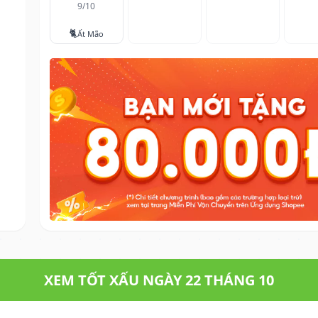
9/10
🐈
Ất Mão
XEM TỐT XẤU NGÀY 22 THÁNG 10