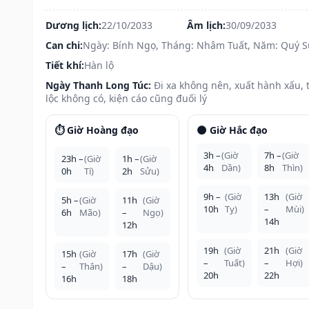
Dương lịch:
22/10/2033
Âm lịch:
30/09/2033
Can chi:
Ngày: Bính Ngọ, Tháng: Nhâm Tuất, Năm: Quý 
Tiết khí:
Hàn lộ
Ngày Thanh Long Túc:
Đi xa không nên, xuất hành xấu, t
lộc không có, kiện cáo cũng đuối lý
⏱️ Giờ Hoàng đạo
🌑 Giờ Hắc đạo
3h –
(Giờ
7h –
(Giờ
23h –
(Giờ
1h –
(Giờ
4h
Dần)
8h
Thìn)
0h
Tí)
2h
Sửu)
9h –
(Giờ
13h
(Giờ
5h –
(Giờ
11h
(Giờ
10h
Tỵ)
–
Mùi)
6h
Mão)
–
Ngọ)
14h
12h
19h
(Giờ
21h
(Giờ
15h
(Giờ
17h
(Giờ
–
Tuất)
–
Hợi)
–
Thân)
–
Dậu)
20h
22h
16h
18h