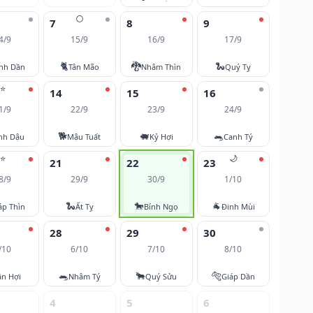
🌕
7
8
9
4/9
15/9
16/9
17/9
🐈
🐉
🐍
nh Dần
Tân Mão
Nhâm Thìn
Quý Tỵ
⭐
14
15
16
1/9
22/9
23/9
24/9
🐕
🐖
🐀
nh Dậu
Mậu Tuất
Kỷ Hợi
Canh Tý
⭐
🌙
21
22
23
8/9
29/9
30/9
1/10
🐍
🐎
🐐
áp Thìn
Ất Tỵ
Bính Ngọ
Đinh Mùi
28
29
30
/10
6/10
7/10
8/10
🐀
🐂
🐅
ân Hợi
Nhâm Tý
Quý Sửu
Giáp Dần
4
5
6