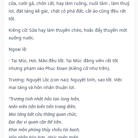
cửa, cưới gả, chôn cất, hay làm ruộng, nuôi tằm , làm thuỷ
lợi, đặt táng kê gác, chặt cỏ phá đất, cắt áo cũng đều rất
tốt.
Kiêng cữ
: Sửa hay làm thuyền chèo, hoặc đẩy thuyền mới
xuống nước.
Ngoại lệ
:
- Tại Mùi, Hợi, Mão đều tốt. Tại Mùi: đăng viên rất tốt
nhưng phạm vào Phục Đoạn (Kiêng cữ như trên).
Trương: Nguyệt Lộc (con nai): Nguyệt tinh, sao tốt. Việc
mai táng và hôn nhân thuận lợi.
“Trương tinh nhật hảo tạo long hiên,
Niên niên tiện kiến tiến trang điền,
Mai táng bất cửu thăng quan chức,
Đại đại vi quan cận Đế tiền,
Khai môn phóng thủy chiêu tài bạch,
Hôn nhân hòa hợp, phúc miên miên.