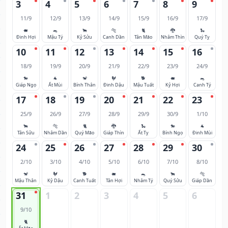
3
4
5
6
7
8
9
11/9
12/9
13/9
14/9
15/9
16/9
17/9
🐖
🐀
🐂
🐅
🐈
🐉
🐍
Đinh Hợi
Mậu Tý
Kỷ Sửu
Canh Dần
Tân Mão
Nhâm Thìn
Quý Tỵ
10
11
12
13
14
15
16
18/9
19/9
20/9
21/9
22/9
23/9
24/9
🐎
🐐
🐒
🐓
🐕
🐖
🐀
Giáp Ngọ
Ất Mùi
Bính Thân
Đinh Dậu
Mậu Tuất
Kỷ Hợi
Canh Tý
17
18
19
20
21
22
23
25/9
26/9
27/9
28/9
29/9
30/9
1/10
🐂
🐅
🐈
🐉
🐍
🐎
🐐
Tân Sửu
Nhâm Dần
Quý Mão
Giáp Thìn
Ất Tỵ
Bính Ngọ
Đinh Mùi
24
25
26
27
28
29
30
2/10
3/10
4/10
5/10
6/10
7/10
8/10
🐒
🐓
🐕
🐖
🐀
🐂
🐅
Mậu Thân
Kỷ Dậu
Canh Tuất
Tân Hợi
Nhâm Tý
Quý Sửu
Giáp Dần
31
1
2
3
4
5
6
9/10
🐈