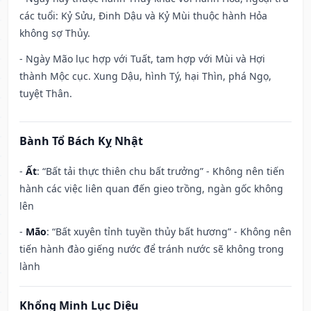
các tuổi: Kỷ Sửu, Đinh Dậu và Kỷ Mùi thuộc hành Hỏa
không sợ Thủy.
- Ngày Mão lục hợp với Tuất, tam hợp với Mùi và Hợi
thành Mộc cục. Xung Dậu, hình Tý, hại Thìn, phá Ngọ,
tuyệt Thân.
Bành Tổ Bách Kỵ Nhật
-
Ất
: “Bất tải thực thiên chu bất trưởng” - Không nên tiến
hành các việc liên quan đến gieo trồng, ngàn gốc không
lên
-
Mão
: “Bất xuyên tỉnh tuyền thủy bất hương” - Không nên
tiến hành đào giếng nước để tránh nước sẽ không trong
lành
Khổng Minh Lục Diệu