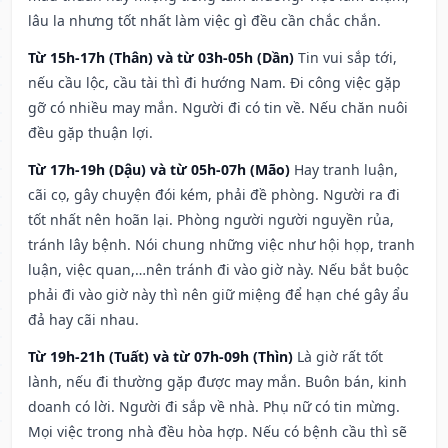
lâu la nhưng tốt nhất làm việc gì đều cần chắc chắn.
Từ 15h-17h (Thân) và từ 03h-05h (Dần)
Tin vui sắp tới,
nếu cầu lộc, cầu tài thì đi hướng Nam. Đi công việc gặp
gỡ có nhiều may mắn. Người đi có tin về. Nếu chăn nuôi
đều gặp thuận lợi.
Từ 17h-19h (Dậu) và từ 05h-07h (Mão)
Hay tranh luận,
cãi cọ, gây chuyện đói kém, phải đề phòng. Người ra đi
tốt nhất nên hoãn lại. Phòng người người nguyền rủa,
tránh lây bệnh. Nói chung những việc như hội họp, tranh
luận, việc quan,…nên tránh đi vào giờ này. Nếu bắt buộc
phải đi vào giờ này thì nên giữ miệng để hạn ché gây ẩu
đả hay cãi nhau.
Từ 19h-21h (Tuất) và từ 07h-09h (Thìn)
Là giờ rất tốt
lành, nếu đi thường gặp được may mắn. Buôn bán, kinh
doanh có lời. Người đi sắp về nhà. Phụ nữ có tin mừng.
Mọi việc trong nhà đều hòa hợp. Nếu có bệnh cầu thì sẽ