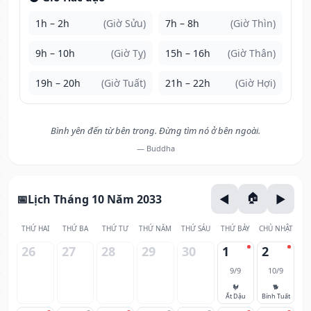
1h – 2h
(Giờ Sửu)
7h – 8h
(Giờ Thìn)
9h – 10h
(Giờ Tỵ)
15h – 16h
(Giờ Thân)
19h – 20h
(Giờ Tuất)
21h – 22h
(Giờ Hợi)
Bình yên đến từ bên trong. Đừng tìm nó ở bên ngoài.
— Buddha
Lịch Tháng 10 Năm 2033
THỨ HAI
THỨ BA
THỨ TƯ
THỨ NĂM
THỨ SÁU
THỨ BẢY
CHỦ NHẬT
26
27
28
29
30
1
2
9/9
10/9
🐓
🐕
Ất Dậu
Bính Tuất