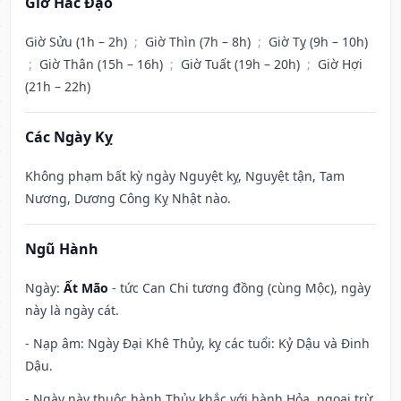
Giờ Hắc Đạo
Giờ Sửu (1h – 2h)
;
Giờ Thìn (7h – 8h)
;
Giờ Tỵ (9h – 10h)
;
Giờ Thân (15h – 16h)
;
Giờ Tuất (19h – 20h)
;
Giờ Hợi
(21h – 22h)
Các Ngày Kỵ
Không phạm bất kỳ ngày Nguyệt kỵ, Nguyệt tận, Tam
Nương, Dương Công Kỵ Nhật nào.
Ngũ Hành
Ngày:
Ất Mão
- tức Can Chi tương đồng (cùng Mộc), ngày
này là ngày cát.
- Nạp âm: Ngày Đại Khê Thủy, kỵ các tuổi: Kỷ Dậu và Đinh
Dậu.
- Ngày này thuộc hành Thủy khắc với hành Hỏa, ngoại trừ