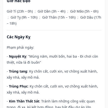
Giờ Hắc Đạo
Giờ Tí (23h – 0h)
;
Giờ Dần (3h – 4h)
;
Giờ Mão (5h – 6h)
;
Giờ Tỵ (9h – 10h)
;
Giờ Thân (15h – 16h)
;
Giờ Dậu (17h
– 18h)
Các Ngày Kỵ
Phạm phải ngày:
-
Nguyệt Kỵ
: “Mùng năm, mười bốn, hai ba - Đi chơi còn
thiệt, nữa là đi buôn”
-
Trùng tang
: Kỵ chôn cất, cưới xin, vợ chồng xuất hành,
xây nhà, xây mồ mả.
-
Trùng Phục
: Kỵ chôn cất, cưới xin, vợ chồng xuất hành,
xây nhà, xây mồ mả.
-
Kim Thần Thất Sát
: Tránh làm những công việc quan
trọng, đi xa, ký kết hợp đồng, hay bắt đầu dự án lớn...