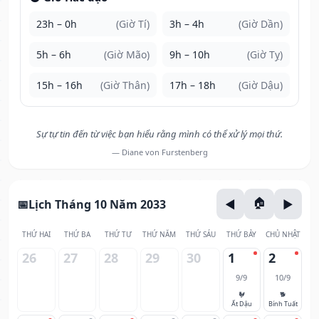
23h – 0h
(Giờ Tí)
3h – 4h
(Giờ Dần)
5h – 6h
(Giờ Mão)
9h – 10h
(Giờ Tỵ)
15h – 16h
(Giờ Thân)
17h – 18h
(Giờ Dậu)
Sự tự tin đến từ việc bạn hiểu rằng mình có thể xử lý mọi thứ.
— Diane von Furstenberg
Lịch Tháng 10 Năm 2033
THỨ HAI
THỨ BA
THỨ TƯ
THỨ NĂM
THỨ SÁU
THỨ BẢY
CHỦ NHẬT
26
27
28
29
30
1
2
9/9
10/9
🐓
🐕
Ất Dậu
Bính Tuất