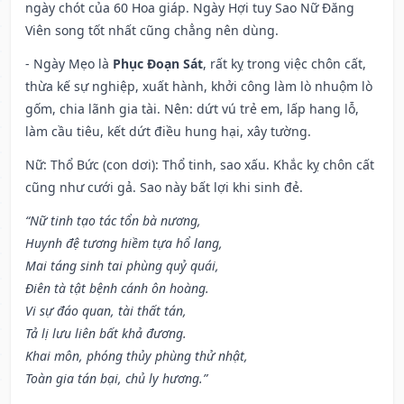
ngày chót của 60 Hoa giáp. Ngày Hợi tuy Sao Nữ Đăng
Viên song tốt nhất cũng chẳng nên dùng.
- Ngày Mẹo là
Phục Đoạn Sát
, rất kỵ trong việc chôn cất,
thừa kế sự nghiệp, xuất hành, khởi công làm lò nhuộm lò
gốm, chia lãnh gia tài. Nên: dứt vú trẻ em, lấp hang lỗ,
làm cầu tiêu, kết dứt điều hung hại, xây tường.
Nữ: Thổ Bức (con dơi): Thổ tinh, sao xấu. Khắc kỵ chôn cất
cũng như cưới gả. Sao này bất lợi khi sinh đẻ.
“Nữ tinh tạo tác tổn bà nương,
Huynh đệ tương hiềm tựa hổ lang,
Mai táng sinh tai phùng quỷ quái,
Điên tà tật bệnh cánh ôn hoàng.
Vi sự đáo quan, tài thất tán,
Tả lị lưu liên bất khả đương.
Khai môn, phóng thủy phùng thử nhật,
Toàn gia tán bại, chủ ly hương.”