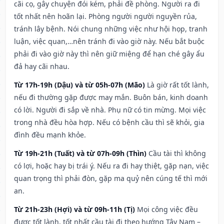
cãi cọ, gây chuyện đói kém, phải đề phòng. Người ra đi
tốt nhất nên hoãn lại. Phòng người người nguyền rủa,
tránh lây bệnh. Nói chung những việc như hội họp, tranh
luận, việc quan,…nên tránh đi vào giờ này. Nếu bắt buộc
phải đi vào giờ này thì nên giữ miệng để hạn ché gây ẩu
đả hay cãi nhau.
Từ 17h-19h (Dậu) và từ 05h-07h (Mão)
Là giờ rất tốt lành,
nếu đi thường gặp được may mắn. Buôn bán, kinh doanh
có lời. Người đi sắp về nhà. Phụ nữ có tin mừng. Mọi việc
trong nhà đều hòa hợp. Nếu có bệnh cầu thì sẽ khỏi, gia
đình đều mạnh khỏe.
Từ 19h-21h (Tuất) và từ 07h-09h (Thìn)
Cầu tài thì không
có lợi, hoặc hay bị trái ý. Nếu ra đi hay thiệt, gặp nạn, việc
quan trọng thì phải đòn, gặp ma quỷ nên cúng tế thì mới
an.
Từ 21h-23h (Hợi) và từ 09h-11h (Tị)
Mọi công việc đều
được tốt lành, tốt nhất cầu tài đi theo hướng Tây Nam –