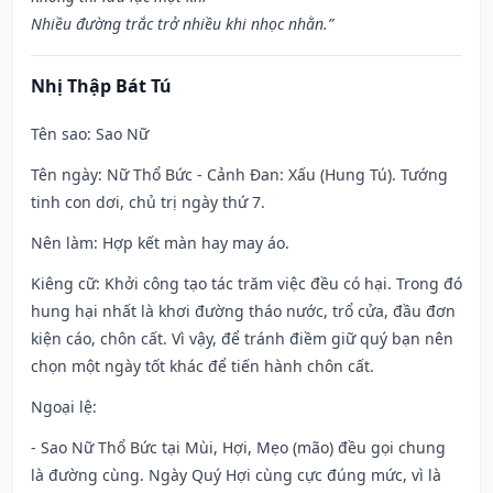
Nhiều đường trắc trở nhiều khi nhọc nhằn.”
Nhị Thập Bát Tú
Tên sao
: Sao Nữ
Tên ngày
: Nữ Thổ Bức - Cảnh Đan: Xấu (Hung Tú). Tướng
tinh con dơi, chủ trị ngày thứ 7.
Nên làm
: Hợp kết màn hay may áo.
Kiêng cữ
: Khởi công tạo tác trăm việc đều có hại. Trong đó
hung hại nhất là khơi đường tháo nước, trổ cửa, đầu đơn
kiện cáo, chôn cất. Vì vậy, để tránh điềm giữ quý bạn nên
chọn một ngày tốt khác để tiến hành chôn cất.
Ngoại lệ
:
- Sao Nữ Thổ Bức tại Mùi, Hợi, Mẹo (mão) đều gọi chung
là đường cùng. Ngày Quý Hợi cùng cực đúng mức, vì là