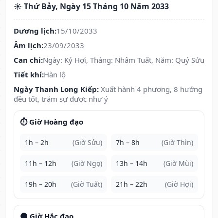
☀️ Thứ Bảy, Ngày 15 Tháng 10 Năm 2033
Dương lịch:
15/10/2033
Âm lịch:
23/09/2033
Can chi:
Ngày: Kỷ Hợi, Tháng: Nhâm Tuất, Năm: Quý Sửu
Tiết khí:
Hàn lộ
Ngày Thanh Long Kiếp:
Xuất hành 4 phương, 8 hướng
đều tốt, trăm sự được như ý
⏱️ Giờ Hoàng đạo
1h – 2h
(Giờ Sửu)
7h – 8h
(Giờ Thìn)
11h – 12h
(Giờ Ngọ)
13h – 14h
(Giờ Mùi)
19h – 20h
(Giờ Tuất)
21h – 22h
(Giờ Hợi)
🌑 Giờ Hắc đạo