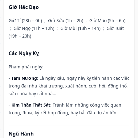
Giờ Hắc Đạo
Giờ Tí (23h – 0h)
;
Giờ Sửu (1h – 2h)
;
Giờ Mão (5h – 6h)
;
Giờ Ngọ (11h – 12h)
;
Giờ Mùi (13h – 14h)
;
Giờ Tuất
(19h – 20h)
Các Ngày Kỵ
Phạm phải ngày:
-
Tam Nương
: Là ngày xấu, ngày này kỵ tiến hành các việc
trọng đại như khai trương, xuất hành, cưới hỏi, động thổ,
sửa chữa hay cất nhà,...
-
Kim Thần Thất Sát
: Tránh làm những công việc quan
trọng, đi xa, ký kết hợp đồng, hay bắt đầu dự án lớn...
Ngũ Hành