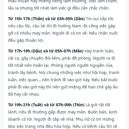
mâu thuẫn hay miệng tiếng tầm thường. Việc làm chậm,
lâu la nhưng tốt nhất làm việc gì đều cần chắc chắn.
Từ 15h-17h (Thân) và từ 03h-05h (Dần)
Tin vui sắp tới,
nếu cầu lộc, cầu tài thì đi hướng Nam. Đi công việc gặp
gỡ có nhiều may mắn. Người đi có tin về. Nếu chăn nuôi
đều gặp thuận lợi.
Từ 17h-19h (Dậu) và từ 05h-07h (Mão)
Hay tranh luận,
cãi cọ, gây chuyện đói kém, phải đề phòng. Người ra đi
tốt nhất nên hoãn lại. Phòng người người nguyền rủa,
tránh lây bệnh. Nói chung những việc như hội họp, tranh
luận, việc quan,…nên tránh đi vào giờ này. Nếu bắt buộc
phải đi vào giờ này thì nên giữ miệng để hạn ché gây ẩu
đả hay cãi nhau.
Từ 19h-21h (Tuất) và từ 07h-09h (Thìn)
Là giờ rất tốt
lành, nếu đi thường gặp được may mắn. Buôn bán, kinh
doanh có lời. Người đi sắp về nhà. Phụ nữ có tin mừng.
Mọi việc trong nhà đều hòa hợp. Nếu có bệnh cầu thì sẽ