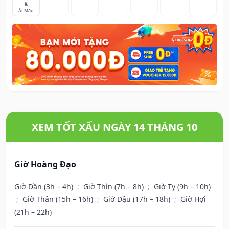
🐈
Ất Mão
XEM TỐT XẤU NGÀY 14 THÁNG 10
Giờ Hoàng Đạo
Giờ Dần (3h – 4h)
;
Giờ Thìn (7h – 8h)
;
Giờ Tỵ (9h – 10h)
;
Giờ Thân (15h – 16h)
;
Giờ Dậu (17h – 18h)
;
Giờ Hợi
(21h – 22h)