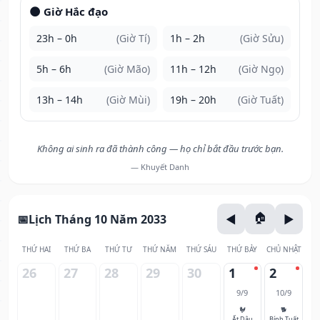
🌑 Giờ Hắc đạo
23h – 0h
(Giờ Tí)
1h – 2h
(Giờ Sửu)
5h – 6h
(Giờ Mão)
11h – 12h
(Giờ Ngọ)
13h – 14h
(Giờ Mùi)
19h – 20h
(Giờ Tuất)
Không ai sinh ra đã thành công — họ chỉ bắt đầu trước bạn.
— Khuyết Danh
Lịch Tháng 10 Năm 2033
THỨ HAI
THỨ BA
THỨ TƯ
THỨ NĂM
THỨ SÁU
THỨ BẢY
CHỦ NHẬT
26
27
28
29
30
1
2
9/9
10/9
🐓
🐕
Ất Dậu
Bính Tuất