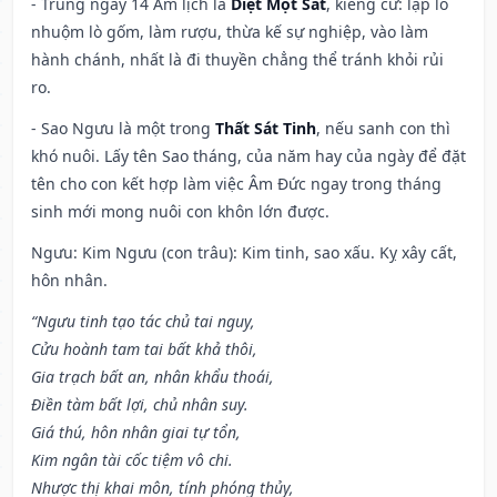
- Trúng ngày 14 Âm lịch là
Diệt Một Sát
, kiêng cữ: lập lò
nhuộm lò gốm, làm rượu, thừa kế sự nghiệp, vào làm
hành chánh, nhất là đi thuyền chẳng thể tránh khỏi rủi
ro.
- Sao Ngưu là một trong
Thất Sát Tinh
, nếu sanh con thì
khó nuôi. Lấy tên Sao tháng, của năm hay của ngày để đặt
tên cho con kết hợp làm việc Âm Đức ngay trong tháng
sinh mới mong nuôi con khôn lớn được.
Ngưu: Kim Ngưu (con trâu): Kim tinh, sao xấu. Kỵ xây cất,
hôn nhân.
“Ngưu tinh tạo tác chủ tai nguy,
Cửu hoành tam tai bất khả thôi,
Gia trạch bất an, nhân khẩu thoái,
Điền tàm bất lợi, chủ nhân suy.
Giá thú, hôn nhân giai tự tổn,
Kim ngân tài cốc tiệm vô chi.
Nhược thị khai môn, tính phóng thủy,