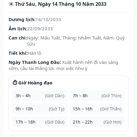
☀️ Thứ Sáu, Ngày 14 Tháng 10 Năm 2033
Dương lịch:
14/10/2033
Âm lịch:
22/09/2033
Can chi:
Ngày: Mậu Tuất, Tháng: Nhâm Tuất, Năm: Quý
Sửu
Tiết khí:
Hàn lộ
Ngày Thanh Long Đầu:
Xuất hành nên đi vào sáng
sớm, cầu tài thắng lợi. mọi việc như ý
⏱️ Giờ Hoàng đạo
3h – 4h
(Giờ Dần)
7h – 8h
(Giờ Thìn)
9h – 10h
(Giờ Tỵ)
15h – 16h
(Giờ Thân)
17h – 18h
(Giờ Dậu)
21h – 22h
(Giờ Hợi)