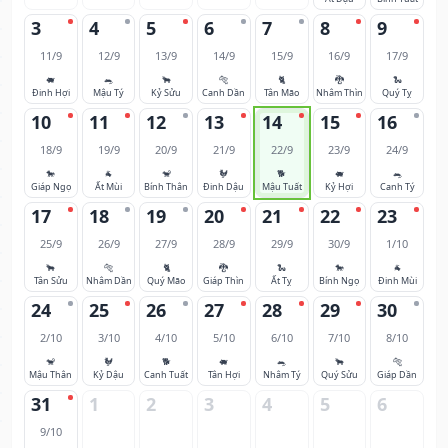
3
4
5
6
7
8
9
11/9
12/9
13/9
14/9
15/9
16/9
17/9
🐖
🐀
🐂
🐅
🐈
🐉
🐍
Đinh Hợi
Mậu Tý
Kỷ Sửu
Canh Dần
Tân Mão
Nhâm Thìn
Quý Tỵ
10
11
12
13
14
15
16
18/9
19/9
20/9
21/9
22/9
23/9
24/9
🐎
🐐
🐒
🐓
🐕
🐖
🐀
Giáp Ngọ
Ất Mùi
Bính Thân
Đinh Dậu
Mậu Tuất
Kỷ Hợi
Canh Tý
17
18
19
20
21
22
23
25/9
26/9
27/9
28/9
29/9
30/9
1/10
🐂
🐅
🐈
🐉
🐍
🐎
🐐
Tân Sửu
Nhâm Dần
Quý Mão
Giáp Thìn
Ất Tỵ
Bính Ngọ
Đinh Mùi
24
25
26
27
28
29
30
2/10
3/10
4/10
5/10
6/10
7/10
8/10
🐒
🐓
🐕
🐖
🐀
🐂
🐅
Mậu Thân
Kỷ Dậu
Canh Tuất
Tân Hợi
Nhâm Tý
Quý Sửu
Giáp Dần
31
1
2
3
4
5
6
9/10