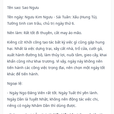
Tên sao
: Sao Ngưu
Tên ngày
: Ngưu Kim Ngưu - Sái Tuân: Xấu (Hung Tú).
Tướng tinh con trâu, chủ trị ngày thứ 6.
Nên làm
: Rất tốt đi thuyền, cắt may áo mão.
Kiêng cữ
: Khởi công tạo tác bất kỳ việc gì cũng gặp hung
hại. Nhất là việc dựng trại, xây cất nhà, trổ cửa, cưới gả,
xuất hành đường bộ, làm thủy lợi, nuôi tằm, gieo cấy, khai
khẩn cũng như khai trương. Vì vậy, ngày này không nên
tiến hành các công việc trọng đại, nên chọn một ngày tốt
khác để tiến hành.
Ngoại lệ
:
- Ngày Ngọ Đăng Viên rất tốt. Ngày Tuất thì yên lành.
Ngày Dần là Tuyệt Nhật, không nên động tác việc chi,
riêng có ngày Nhâm Dần thì dùng được.