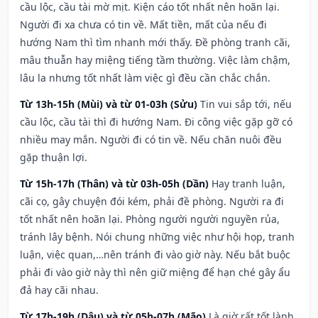
cầu lộc, cầu tài mờ mịt. Kiện cáo tốt nhất nên hoãn lại.
Người đi xa chưa có tin về. Mất tiền, mất của nếu đi
hướng Nam thì tìm nhanh mới thấy. Đề phòng tranh cãi,
mâu thuẫn hay miệng tiếng tầm thường. Việc làm chậm,
lâu la nhưng tốt nhất làm việc gì đều cần chắc chắn.
Từ 13h-15h (Mùi) và từ 01-03h (Sửu)
Tin vui sắp tới, nếu
cầu lộc, cầu tài thì đi hướng Nam. Đi công việc gặp gỡ có
nhiều may mắn. Người đi có tin về. Nếu chăn nuôi đều
gặp thuận lợi.
Từ 15h-17h (Thân) và từ 03h-05h (Dần)
Hay tranh luận,
cãi cọ, gây chuyện đói kém, phải đề phòng. Người ra đi
tốt nhất nên hoãn lại. Phòng người người nguyền rủa,
tránh lây bệnh. Nói chung những việc như hội họp, tranh
luận, việc quan,…nên tránh đi vào giờ này. Nếu bắt buộc
phải đi vào giờ này thì nên giữ miệng để hạn ché gây ẩu
đả hay cãi nhau.
Từ 17h-19h (Dậu) và từ 05h-07h (Mão)
Là giờ rất tốt lành,