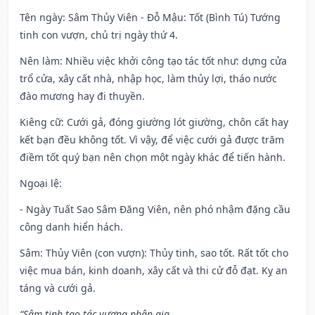
Tên ngày
: Sâm Thủy Viên - Đỗ Mậu: Tốt (Bình Tú) Tướng
tinh con vượn, chủ trị ngày thứ 4.
Nên làm
: Nhiều việc khởi công tạo tác tốt như: dựng cửa
trổ cửa, xây cất nhà, nhập học, làm thủy lợi, tháo nước
đào mương hay đi thuyền.
Kiêng cữ
: Cưới gả, đóng giường lót giường, chôn cất hay
kết bạn đều không tốt. Vì vậy, để việc cưới gả được trăm
điềm tốt quý bạn nên chọn một ngày khác để tiến hành.
Ngoại lệ
:
- Ngày Tuất Sao Sâm Đăng Viên, nên phó nhậm đặng cầu
công danh hiển hách.
Sâm: Thủy Viên (con vượn): Thủy tinh, sao tốt. Rất tốt cho
việc mua bán, kinh doanh, xây cất và thi cử đỗ đạt. Kỵ an
táng và cưới gả.
“Sâm tinh tạo tác vượng nhân gia,