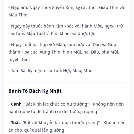
- Nạp âm: Ngày Thoa Xuyến Kim, kỵ các tuổi: Giáp Thìn và
Mậu Thìn.
- Ngày này thuộc hành Kim khắc với hành Mộc, ngoại trừ
các tuổi: Mậu Tuất vì Kim khắc mà được lợi.
- Ngày Tuất lục hợp với Mão, tam hợp với Dần và Ngọ
thành Hỏa cục. Xung Thìn, hình Mùi, hại Dậu, phá Mùi,
tuyệt Thìn.
- Tam Sát kỵ mệnh các tuổi Hợi, Mão, Mùi.
Bành Tổ Bách Kỵ Nhật
-
Canh
: “Bất kinh lạc chức cơ hư trướng” - Không nên tiến
hành quay tơ để tránh cũi dệt hư hại ngang
-
Tuất
: “Bất cật khuyển tác quái thượng sàng” - Không nên
ăn chó, quỉ quái lên giường