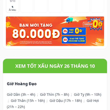
9/10
🐈
Ất Mão
XEM TỐT XẤU NGÀY 26 THÁNG 10
Giờ Hoàng Đạo
Giờ Dần (3h – 4h)
;
Giờ Thìn (7h – 8h)
;
Giờ Tỵ (9h – 10h)
;
Giờ Thân (15h – 16h)
;
Giờ Dậu (17h – 18h)
;
Giờ Hợi
(21h – 22h)