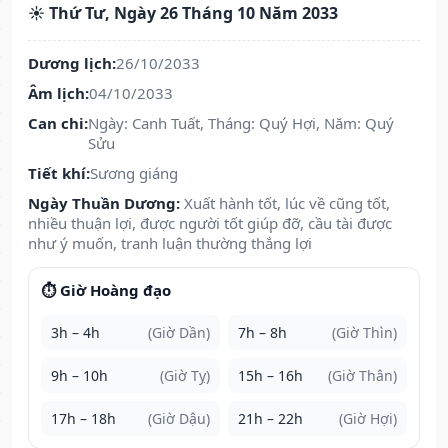
☀️ Thứ Tư, Ngày 26 Tháng 10 Năm 2033
Dương lịch:
26/10/2033
Âm lịch:
04/10/2033
Can chi:
Ngày: Canh Tuất, Tháng: Quý Hợi, Năm: Quý
Sửu
Tiết khí:
Sương giáng
Ngày Thuần Dương:
Xuất hành tốt, lúc về cũng tốt,
nhiều thuận lợi, được người tốt giúp đỡ, cầu tài được
như ý muốn, tranh luận thường thắng lợi
⏱️ Giờ Hoàng đạo
3h – 4h
(Giờ Dần)
7h – 8h
(Giờ Thìn)
9h – 10h
(Giờ Tỵ)
15h – 16h
(Giờ Thân)
17h – 18h
(Giờ Dậu)
21h – 22h
(Giờ Hợi)