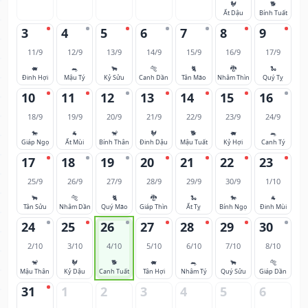
🐓
🐕
Ất Dậu
Bính Tuất
3
4
5
6
7
8
9
11/9
12/9
13/9
14/9
15/9
16/9
17/9
🐖
🐀
🐂
🐅
🐈
🐉
🐍
Đinh Hợi
Mậu Tý
Kỷ Sửu
Canh Dần
Tân Mão
Nhâm Thìn
Quý Tỵ
10
11
12
13
14
15
16
18/9
19/9
20/9
21/9
22/9
23/9
24/9
🐎
🐐
🐒
🐓
🐕
🐖
🐀
Giáp Ngọ
Ất Mùi
Bính Thân
Đinh Dậu
Mậu Tuất
Kỷ Hợi
Canh Tý
17
18
19
20
21
22
23
25/9
26/9
27/9
28/9
29/9
30/9
1/10
🐂
🐅
🐈
🐉
🐍
🐎
🐐
Tân Sửu
Nhâm Dần
Quý Mão
Giáp Thìn
Ất Tỵ
Bính Ngọ
Đinh Mùi
24
25
26
27
28
29
30
2/10
3/10
4/10
5/10
6/10
7/10
8/10
🐒
🐓
🐕
🐖
🐀
🐂
🐅
Mậu Thân
Kỷ Dậu
Canh Tuất
Tân Hợi
Nhâm Tý
Quý Sửu
Giáp Dần
31
1
2
3
4
5
6