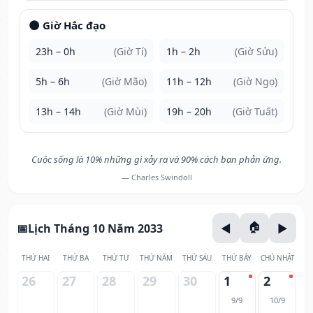
🌑 Giờ Hắc đạo
23h – 0h
(Giờ Tí)
1h – 2h
(Giờ Sửu)
5h – 6h
(Giờ Mão)
11h – 12h
(Giờ Ngọ)
13h – 14h
(Giờ Mùi)
19h – 20h
(Giờ Tuất)
Cuộc sống là 10% những gì xảy ra và 90% cách bạn phản ứng.
— Charles Swindoll
Lịch Tháng 10 Năm 2033
THỨ HAI
THỨ BA
THỨ TƯ
THỨ NĂM
THỨ SÁU
THỨ BẢY
CHỦ NHẬT
26
27
28
29
30
1
2
9/9
10/9