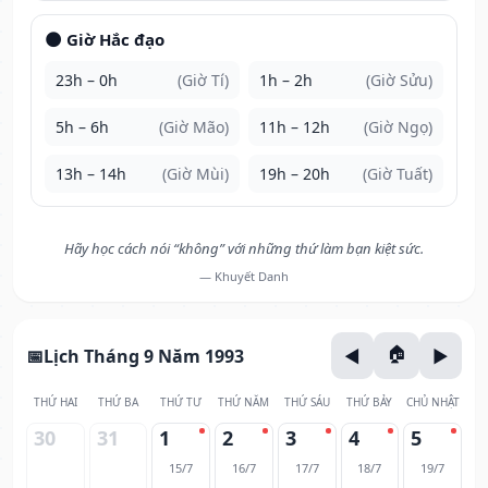
🌑 Giờ Hắc đạo
23h – 0h
(Giờ Tí)
1h – 2h
(Giờ Sửu)
5h – 6h
(Giờ Mão)
11h – 12h
(Giờ Ngọ)
13h – 14h
(Giờ Mùi)
19h – 20h
(Giờ Tuất)
Hãy học cách nói “không” với những thứ làm bạn kiệt sức.
— Khuyết Danh
Lịch Tháng 9 Năm 1993
THỨ HAI
THỨ BA
THỨ TƯ
THỨ NĂM
THỨ SÁU
THỨ BẢY
CHỦ NHẬT
30
31
1
2
3
4
5
15/7
16/7
17/7
18/7
19/7