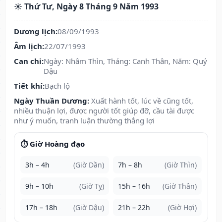
☀️ Thứ Tư, Ngày 8 Tháng 9 Năm 1993
Dương lịch:
08/09/1993
Âm lịch:
22/07/1993
Can chi:
Ngày: Nhâm Thìn, Tháng: Canh Thân, Năm: Quý
Dậu
Tiết khí:
Bạch lộ
Ngày Thuần Dương:
Xuất hành tốt, lúc về cũng tốt,
nhiều thuận lợi, được người tốt giúp đỡ, cầu tài được
như ý muốn, tranh luận thường thắng lợi
⏱️ Giờ Hoàng đạo
3h – 4h
(Giờ Dần)
7h – 8h
(Giờ Thìn)
9h – 10h
(Giờ Tỵ)
15h – 16h
(Giờ Thân)
17h – 18h
(Giờ Dậu)
21h – 22h
(Giờ Hợi)