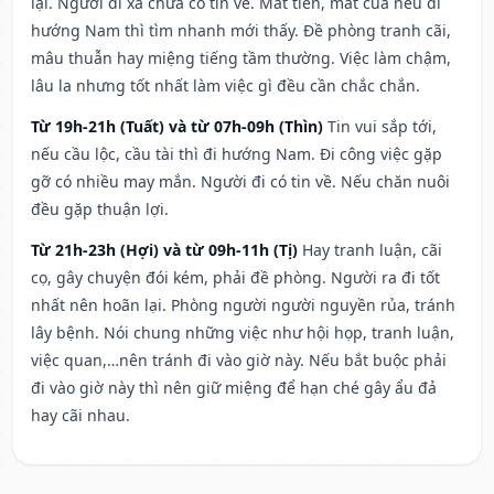
lại. Người đi xa chưa có tin về. Mất tiền, mất của nếu đi
hướng Nam thì tìm nhanh mới thấy. Đề phòng tranh cãi,
mâu thuẫn hay miệng tiếng tầm thường. Việc làm chậm,
lâu la nhưng tốt nhất làm việc gì đều cần chắc chắn.
Từ 19h-21h (Tuất) và từ 07h-09h (Thìn)
Tin vui sắp tới,
nếu cầu lộc, cầu tài thì đi hướng Nam. Đi công việc gặp
gỡ có nhiều may mắn. Người đi có tin về. Nếu chăn nuôi
đều gặp thuận lợi.
Từ 21h-23h (Hợi) và từ 09h-11h (Tị)
Hay tranh luận, cãi
cọ, gây chuyện đói kém, phải đề phòng. Người ra đi tốt
nhất nên hoãn lại. Phòng người người nguyền rủa, tránh
lây bệnh. Nói chung những việc như hội họp, tranh luận,
việc quan,…nên tránh đi vào giờ này. Nếu bắt buộc phải
đi vào giờ này thì nên giữ miệng để hạn ché gây ẩu đả
hay cãi nhau.