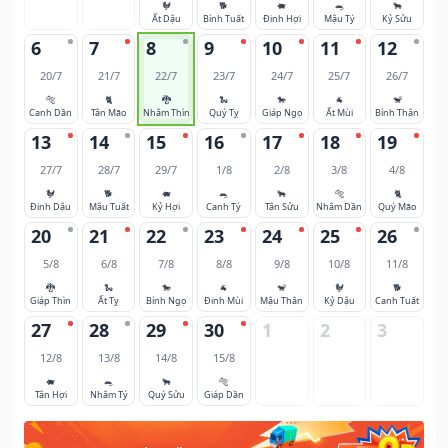
🐓
🐕
🐖
🐀
🐂
Ất Dậu
Bính Tuất
Đinh Hợi
Mậu Tý
Kỷ Sửu
6
7
8
9
10
11
12
20/7
21/7
22/7
23/7
24/7
25/7
26/7
🐅
🐈
🐉
🐍
🐎
🐐
🐒
Canh Dần
Tân Mão
Nhâm Thìn
Quý Tỵ
Giáp Ngọ
Ất Mùi
Bính Thân
13
14
15
16
17
18
19
27/7
28/7
29/7
1/8
2/8
3/8
4/8
🐓
🐕
🐖
🐀
🐂
🐅
🐈
Đinh Dậu
Mậu Tuất
Kỷ Hợi
Canh Tý
Tân Sửu
Nhâm Dần
Quý Mão
20
21
22
23
24
25
26
5/8
6/8
7/8
8/8
9/8
10/8
11/8
🐉
🐍
🐎
🐐
🐒
🐓
🐕
Giáp Thìn
Ất Tỵ
Bính Ngọ
Đinh Mùi
Mậu Thân
Kỷ Dậu
Canh Tuất
27
28
29
30
1
2
3
12/8
13/8
14/8
15/8
🐖
🐀
🐂
🐅
Tân Hợi
Nhâm Tý
Quý Sửu
Giáp Dần