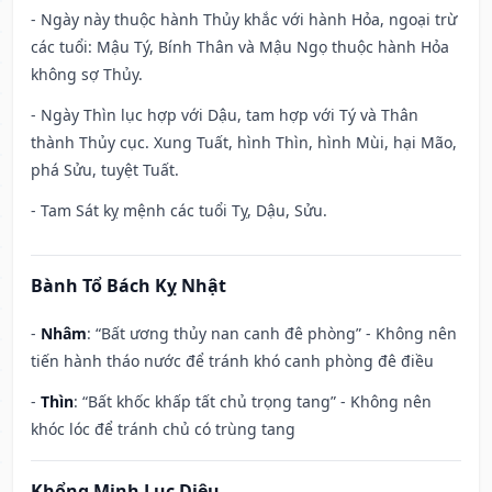
- Ngày này thuộc hành Thủy khắc với hành Hỏa, ngoại trừ
các tuổi: Mậu Tý, Bính Thân và Mậu Ngọ thuộc hành Hỏa
không sợ Thủy.
- Ngày Thìn lục hợp với Dậu, tam hợp với Tý và Thân
thành Thủy cục. Xung Tuất, hình Thìn, hình Mùi, hại Mão,
phá Sửu, tuyệt Tuất.
- Tam Sát kỵ mệnh các tuổi Tỵ, Dậu, Sửu.
Bành Tổ Bách Kỵ Nhật
-
Nhâm
: “Bất ương thủy nan canh đê phòng” - Không nên
tiến hành tháo nước để tránh khó canh phòng đê điều
-
Thìn
: “Bất khốc khấp tất chủ trọng tang” - Không nên
khóc lóc để tránh chủ có trùng tang
Khổng Minh Lục Diệu