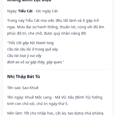
Ngày:
Tiểu Cát
- tức ngày Cát.
Trong này Tiểu Cát mọi việc đều tốt lành và ít gặp trở
ngại. Mưu đại sự hanh thông, thuận lợi, cùng với đó âm
phúc độ trì, che chở, được quý nhân nâng đỡ.
“Tiểu Cát gặp hội thanh long
Cầu tài cầu lộc ở trong quẻ này
Cầu tài toại ý vui vầy
Bình an vô sự gặp thầy, gặp quen.”
Nhị Thập Bát Tú
Tên sao
: Sao Khuê
Tên ngày
: Khuê Mộc Lang - Mã Vũ: Xấu (Bình Tú) Tướng
tinh con chó sói, chủ trị ngày thứ 5.
Nên làm
: Tốt cho nhập học, cắt áo, tạo dựng nhà phòng