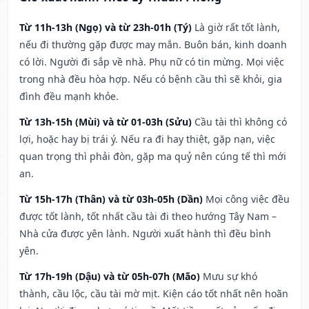
Từ 11h-13h (Ngọ) và từ 23h-01h (Tý)
Là giờ rất tốt lành,
nếu đi thường gặp được may mắn. Buôn bán, kinh doanh
có lời. Người đi sắp về nhà. Phụ nữ có tin mừng. Mọi việc
trong nhà đều hòa hợp. Nếu có bệnh cầu thì sẽ khỏi, gia
đình đều mạnh khỏe.
Từ 13h-15h (Mùi) và từ 01-03h (Sửu)
Cầu tài thì không có
lợi, hoặc hay bị trái ý. Nếu ra đi hay thiệt, gặp nạn, việc
quan trọng thì phải đòn, gặp ma quỷ nên cúng tế thì mới
an.
Từ 15h-17h (Thân) và từ 03h-05h (Dần)
Mọi công việc đều
được tốt lành, tốt nhất cầu tài đi theo hướng Tây Nam –
Nhà cửa được yên lành. Người xuất hành thì đều bình
yên.
Từ 17h-19h (Dậu) và từ 05h-07h (Mão)
Mưu sự khó
thành, cầu lộc, cầu tài mờ mịt. Kiện cáo tốt nhất nên hoãn