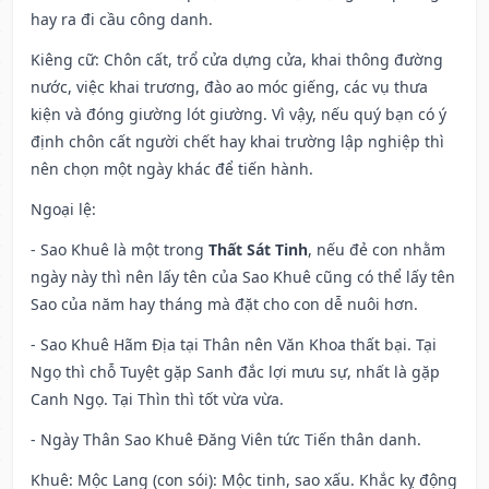
hay ra đi cầu công danh.
Kiêng cữ
: Chôn cất, trổ cửa dựng cửa, khai thông đường
nước, việc khai trương, đào ao móc giếng, các vụ thưa
kiện và đóng giường lót giường. Vì vậy, nếu quý bạn có ý
định chôn cất người chết hay khai trường lập nghiệp thì
nên chọn một ngày khác để tiến hành.
Ngoại lệ
:
- Sao Khuê là một trong
Thất Sát Tinh
, nếu đẻ con nhằm
ngày này thì nên lấy tên của Sao Khuê cũng có thể lấy tên
Sao của năm hay tháng mà đặt cho con dễ nuôi hơn.
- Sao Khuê Hãm Địa tại Thân nên Văn Khoa thất bại. Tại
Ngọ thì chỗ Tuyệt gặp Sanh đắc lợi mưu sự, nhất là gặp
Canh Ngọ. Tại Thìn thì tốt vừa vừa.
- Ngày Thân Sao Khuê Đăng Viên tức Tiến thân danh.
Khuê: Mộc Lang (con sói): Mộc tinh, sao xấu. Khắc kỵ động