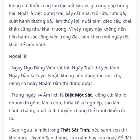
Kiêng cữ
: Khởi công tạo tác bất kỳ việc gì cũng gặp hung
hại. Nhất là việc dựng trại, xây cất nhà, trổ cửa, cưới gả,
xuất hành đường bộ, làm thủy lợi, nuôi tằm, gieo cấy, khai
khẩn cũng như khai trương. Vì vậy, ngày này không nên
tiến hành các công việc trọng đại, nên chọn một ngày tốt
khác để tiến hành.
Ngoại lệ
:
- Ngày Ngọ Đăng Viên rất tốt. Ngày Tuất thì yên lành.
Ngày Dần là Tuyệt Nhật, không nên động tác việc chi,
riêng có ngày Nhâm Dần thì dùng được.
- Trúng ngày 14 Âm lịch là
Diệt Một Sát
, kiêng cữ: lập lò
nhuộm lò gốm, làm rượu, thừa kế sự nghiệp, vào làm
hành chánh, nhất là đi thuyền chẳng thể tránh khỏi rủi
ro.
- Sao Ngưu là một trong
Thất Sát Tinh
, nếu sanh con thì
khó nuôi. Lấy tên Sao tháng, của năm hay của ngày để đặt