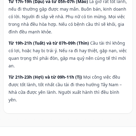
Từ 17h-19h (Dậu) và từ 05h-07h (Mão)
Là giờ rất tốt lành,
nếu đi thường gặp được may mắn. Buôn bán, kinh doanh
có lời. Người đi sắp về nhà. Phụ nữ có tin mừng. Mọi việc
trong nhà đều hòa hợp. Nếu có bệnh cầu thì sẽ khỏi, gia
đình đều mạnh khỏe.
Từ 19h-21h (Tuất) và từ 07h-09h (Thìn)
Cầu tài thì không
có lợi, hoặc hay bị trái ý. Nếu ra đi hay thiệt, gặp nạn, việc
quan trọng thì phải đòn, gặp ma quỷ nên cúng tế thì mới
an.
Từ 21h-23h (Hợi) và từ 09h-11h (Tị)
Mọi công việc đều
được tốt lành, tốt nhất cầu tài đi theo hướng Tây Nam –
Nhà cửa được yên lành. Người xuất hành thì đều bình
yên.