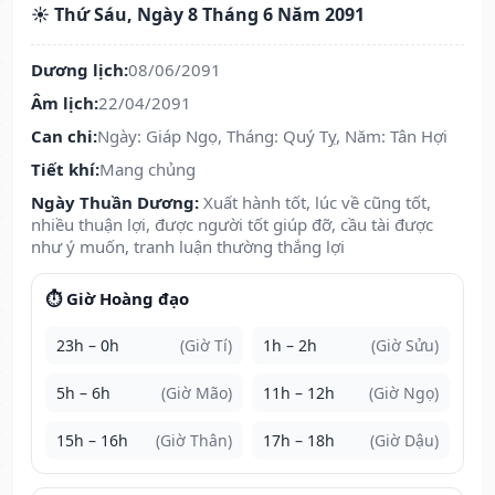
☀️ Thứ Sáu, Ngày 8 Tháng 6 Năm 2091
Dương lịch:
08/06/2091
Âm lịch:
22/04/2091
Can chi:
Ngày: Giáp Ngọ, Tháng: Quý Tỵ, Năm: Tân Hợi
Tiết khí:
Mang chủng
Ngày Thuần Dương:
Xuất hành tốt, lúc về cũng tốt,
nhiều thuận lợi, được người tốt giúp đỡ, cầu tài được
như ý muốn, tranh luận thường thắng lợi
⏱️ Giờ Hoàng đạo
23h – 0h
(Giờ Tí)
1h – 2h
(Giờ Sửu)
5h – 6h
(Giờ Mão)
11h – 12h
(Giờ Ngọ)
15h – 16h
(Giờ Thân)
17h – 18h
(Giờ Dậu)