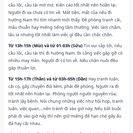
cầu lộc, cầu tài mờ mịt. Kiện cáo tốt nhất nên hoãn lại.
Người đi xa chưa có tin về. Mất tiền, mất của nếu đi
hướng Nam thì tìm nhanh mới thấy. Đề phòng tranh cãi,
mâu thuẫn hay miệng tiếng tầm thường. Việc làm chậm,
lâu la nhưng tốt nhất làm việc gì đều cần chắc chắn.
Từ 13h-15h (Mùi) và từ 01-03h (Sửu)
Tin vui sắp tới, nếu
cầu lộc, cầu tài thì đi hướng Nam. Đi công việc gặp gỡ có
nhiều may mắn. Người đi có tin về. Nếu chăn nuôi đều
gặp thuận lợi.
Từ 15h-17h (Thân) và từ 03h-05h (Dần)
Hay tranh luận,
cãi cọ, gây chuyện đói kém, phải đề phòng. Người ra đi
tốt nhất nên hoãn lại. Phòng người người nguyền rủa,
tránh lây bệnh. Nói chung những việc như hội họp, tranh
luận, việc quan,…nên tránh đi vào giờ này. Nếu bắt buộc
phải đi vào giờ này thì nên giữ miệng để hạn ché gây ẩu
đả hay cãi nhau.