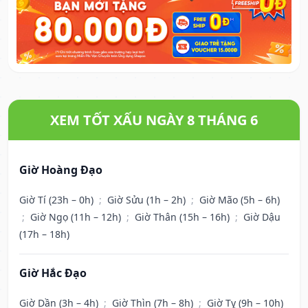
XEM TỐT XẤU NGÀY 8 THÁNG 6
Giờ Hoàng Đạo
Giờ Tí (23h – 0h)
;
Giờ Sửu (1h – 2h)
;
Giờ Mão (5h – 6h)
;
Giờ Ngọ (11h – 12h)
;
Giờ Thân (15h – 16h)
;
Giờ Dậu
(17h – 18h)
Giờ Hắc Đạo
Giờ Dần (3h – 4h)
;
Giờ Thìn (7h – 8h)
;
Giờ Tỵ (9h – 10h)