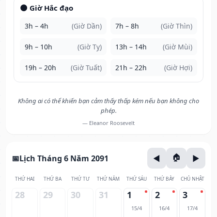
🌑 Giờ Hắc đạo
3h – 4h
(Giờ Dần)
7h – 8h
(Giờ Thìn)
9h – 10h
(Giờ Tỵ)
13h – 14h
(Giờ Mùi)
19h – 20h
(Giờ Tuất)
21h – 22h
(Giờ Hợi)
Không ai có thể khiến bạn cảm thấy thấp kém nếu bạn không cho
phép.
— Eleanor Roosevelt
Lịch Tháng 6 Năm 2091
THỨ HAI
THỨ BA
THỨ TƯ
THỨ NĂM
THỨ SÁU
THỨ BẢY
CHỦ NHẬT
28
29
30
31
1
2
3
15/4
16/4
17/4