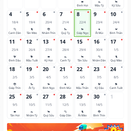
🐖
🐀
🐂
Đinh Hợi
Mậu Tý
Kỷ Sửu
4
5
6
7
8
9
10
18/4
19/4
20/4
21/4
22/4
23/4
24/4
🐅
🐈
🐉
🐍
🐎
🐐
🐒
Canh Dần
Tân Mão
Nhâm Thìn
Quý Tỵ
Giáp Ngọ
Ất Mùi
Bính Thân
11
12
13
14
15
16
17
25/4
26/4
27/4
28/4
29/4
30/4
1/5
🐓
🐕
🐖
🐀
🐂
🐅
🐈
Đinh Dậu
Mậu Tuất
Kỷ Hợi
Canh Tý
Tân Sửu
Nhâm Dần
Quý Mão
18
19
20
21
22
23
24
2/5
3/5
4/5
5/5
6/5
7/5
8/5
🐉
🐍
🐎
🐐
🐒
🐓
🐕
Giáp Thìn
Ất Tỵ
Bính Ngọ
Đinh Mùi
Mậu Thân
Kỷ Dậu
Canh Tuất
25
26
27
28
29
30
1
9/5
10/5
11/5
12/5
13/5
14/5
🐖
🐀
🐂
🐅
🐈
🐉
Tân Hợi
Nhâm Tý
Quý Sửu
Giáp Dần
Ất Mão
Bính Thìn