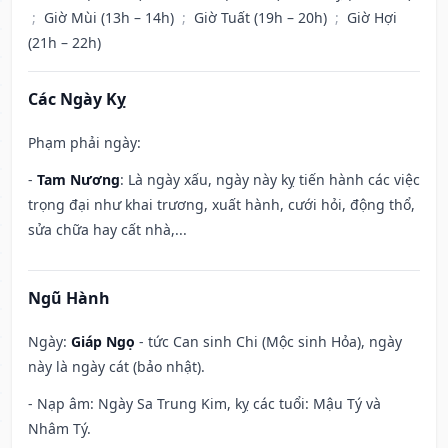
;
Giờ Mùi (13h – 14h)
;
Giờ Tuất (19h – 20h)
;
Giờ Hợi
(21h – 22h)
Các Ngày Kỵ
Phạm phải ngày:
-
Tam Nương
: Là ngày xấu, ngày này kỵ tiến hành các việc
trọng đại như khai trương, xuất hành, cưới hỏi, động thổ,
sửa chữa hay cất nhà,...
Ngũ Hành
Ngày:
Giáp Ngọ
- tức Can sinh Chi (Mộc sinh Hỏa), ngày
này là ngày cát (bảo nhật).
- Nạp âm: Ngày Sa Trung Kim, kỵ các tuổi: Mậu Tý và
Nhâm Tý.