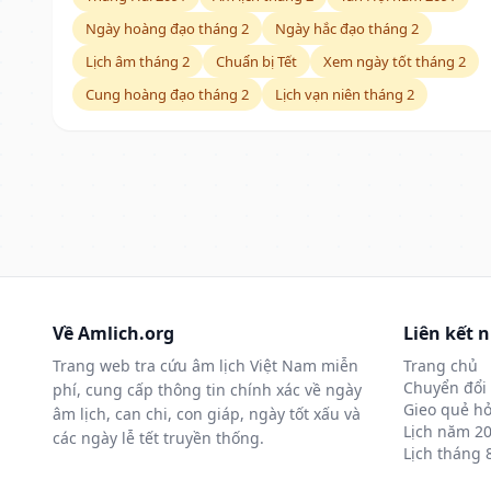
Ngày hoàng đạo tháng 2
Ngày hắc đạo tháng 2
Lịch âm tháng 2
Chuẩn bị Tết
Xem ngày tốt tháng 2
Cung hoàng đạo tháng 2
Lịch vạn niên tháng 2
Về Amlich.org
Liên kết 
Trang web tra cứu âm lịch Việt Nam miễn
Trang chủ
Chuyển đổi 
phí, cung cấp thông tin chính xác về ngày
Gieo quẻ hỏ
âm lịch, can chi, con giáp, ngày tốt xấu và
Lịch năm 2
các ngày lễ tết truyền thống.
Lịch tháng 