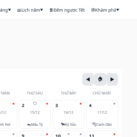
háng
📖
Lịch năm
🧧
Đếm ngược Tết
🧭
Khám phá
▼
▼
▼
 NĂM
THỨ SÁU
THỨ BẢY
CHỦ NHẬT
🌕
2
3
4
4/12
15/12
16/12
17/12
🐀
🐂
🐅
nh Hợi
Mậu Tý
Kỷ Sửu
Canh Dần
⭐
9
10
11