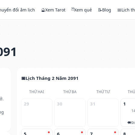
🃏
huyển đổi âm lịch
🔮
Xem Tarot
Xem quẻ
📝
Blog
📅
Lịch t
091
Lịch Tháng 2 Năm 2091
THỨ HAI
THỨ BA
THỨ TƯ
THỨ
ở.
29
30
31
1
1
ng
🐖
Đi
5
6
7
8