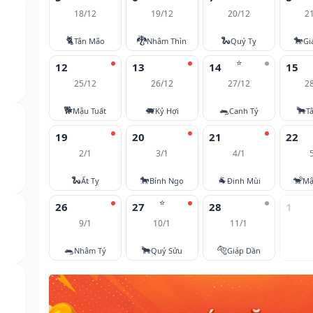
18/12
19/12
20/12
2
🐈
🐉
🐍
🐎
Tân Mão
Nhâm Thìn
Quý Tỵ
Gi
⭐
12
13
14
15
25/12
26/12
27/12
2
🐕
🐖
🐀
🐂
Mậu Tuất
Kỷ Hợi
Canh Tý
T
19
20
21
22
2/1
3/1
4/1
🐍
🐎
🐐
🐒
Ất Tỵ
Bính Ngọ
Đinh Mùi
Mậ
⭐
26
27
28
1
9/1
10/1
11/1
🐀
🐂
🐅
Nhâm Tý
Quý Sửu
Giáp Dần