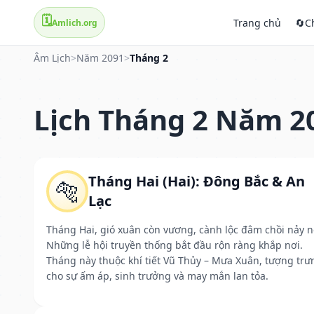
🗓️
Trang chủ
🔄
C
Amlich.org
Âm Lịch
>
Năm 2091
>
Tháng 2
Lịch Tháng 2 Năm 2
Tháng Hai (Hai): Đông Bắc & An
🐅
Lạc
Tháng Hai, gió xuân còn vương, cành lộc đâm chồi nảy n
Những lễ hội truyền thống bắt đầu rộn ràng khắp nơi.
Tháng này thuộc khí tiết Vũ Thủy – Mưa Xuân, tượng trư
cho sự ấm áp, sinh trưởng và may mắn lan tỏa.