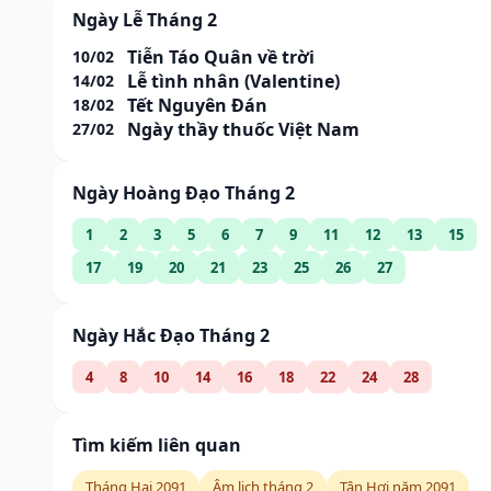
Ngày Lễ Tháng 2
Tiễn Táo Quân về trời
10/02
Lễ tình nhân (Valentine)
14/02
Tết Nguyên Đán
18/02
Ngày thầy thuốc Việt Nam
27/02
Ngày Hoàng Đạo Tháng 2
1
2
3
5
6
7
9
11
12
13
15
17
19
20
21
23
25
26
27
Ngày Hắc Đạo Tháng 2
4
8
10
14
16
18
22
24
28
Tìm kiếm liên quan
Tháng Hai 2091
Âm lịch tháng 2
Tân Hợi năm 2091