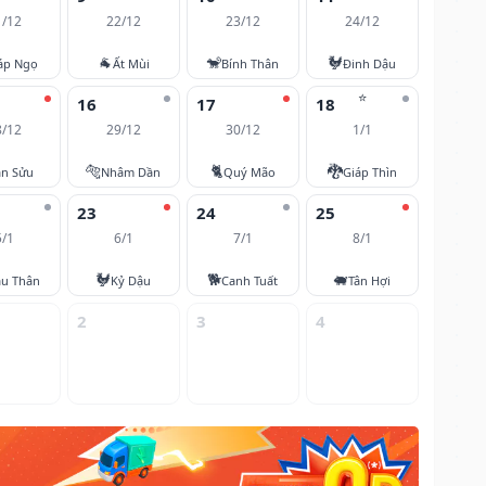
1/12
22/12
23/12
24/12
🐐
🐒
🐓
áp Ngọ
Ất Mùi
Bính Thân
Đinh Dậu
⭐
16
17
18
8/12
29/12
30/12
1/1
🐅
🐈
🐉
ân Sửu
Nhâm Dần
Quý Mão
Giáp Thìn
23
24
25
5/1
6/1
7/1
8/1
🐓
🐕
🐖
u Thân
Kỷ Dậu
Canh Tuất
Tân Hợi
2
3
4