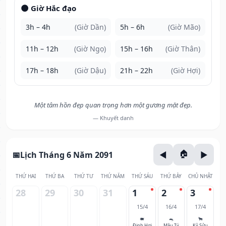
🌑 Giờ Hắc đạo
3h – 4h
(Giờ Dần)
5h – 6h
(Giờ Mão)
11h – 12h
(Giờ Ngọ)
15h – 16h
(Giờ Thân)
17h – 18h
(Giờ Dậu)
21h – 22h
(Giờ Hợi)
Một tâm hồn đẹp quan trọng hơn một gương mặt đẹp.
— Khuyết danh
Lịch Tháng 6 Năm 2091
THỨ HAI
THỨ BA
THỨ TƯ
THỨ NĂM
THỨ SÁU
THỨ BẢY
CHỦ NHẬT
28
29
30
31
1
2
3
15/4
16/4
17/4
🐖
🐀
🐂
Đinh Hợi
Mậu Tý
Kỷ Sửu