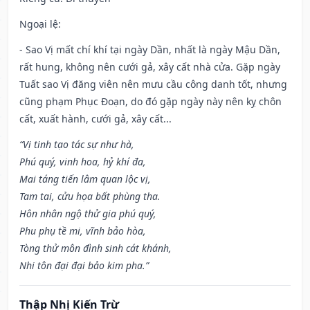
Ngoại lệ
:
- Sao Vị mất chí khí tại ngày Dần, nhất là ngày Mậu Dần,
rất hung, không nên cưới gả, xây cất nhà cửa. Gặp ngày
Tuất sao Vị đăng viên nên mưu cầu công danh tốt, nhưng
cũng phạm Phục Đoạn, do đó gặp ngày này nên kỵ chôn
cất, xuất hành, cưới gả, xây cất...
“Vị tinh tạo tác sự như hà,
Phú quý, vinh hoa, hỷ khí đa,
Mai táng tiến lâm quan lộc vị,
Tam tai, cửu họa bất phùng tha.
Hôn nhân ngộ thử gia phú quý,
Phu phụ tề mi, vĩnh bảo hòa,
Tòng thử môn đình sinh cát khánh,
Nhi tôn đại đại bảo kim pha.”
Thập Nhị Kiến Trừ