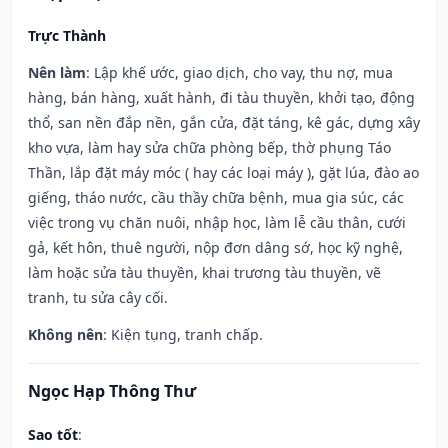
Trực Thành
Nên làm
: Lập khế ước, giao dịch, cho vay, thu nợ, mua
hàng, bán hàng, xuất hành, đi tàu thuyền, khởi tạo, động
thổ, san nền đắp nền, gắn cửa, đặt táng, kê gác, dựng xây
kho vựa, làm hay sửa chữa phòng bếp, thờ phụng Táo
Thần, lắp đặt máy móc ( hay các loại máy ), gặt lúa, đào ao
giếng, tháo nước, cầu thầy chữa bệnh, mua gia súc, các
việc trong vụ chăn nuôi, nhập học, làm lễ cầu thân, cưới
gả, kết hôn, thuê người, nộp đơn dâng sớ, học kỹ nghệ,
làm hoặc sửa tàu thuyền, khai trương tàu thuyền, vẽ
tranh, tu sửa cây cối.
Không nên
: Kiện tụng, tranh chấp.
Ngọc Hạp Thông Thư
Sao tốt
: