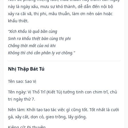
này là ngày xấu, mưu sự khó thành, dễ dẫn đến nội bộ
xảy ra cãi vã, thị phi, mâu thuẫn, làm ơn nên oán hoặc
khẩu thiệt.
“Xích Khẩu là quả bần cùng
Sinh ra khẩu thiệt bàn cùng thị phi
Chẳng thời mất của nó khi
Không thì chó cắn phân ly vợ chồng.”
Nhị Thập Bát Tú
Tên sao
: Sao Vị
Tên ngày
: Vị Thổ Trĩ (Kiết Tú) tướng tinh con chim trĩ, chủ
trị ngày thứ 7.
Nên làm
: Khởi tạo tạo tác việc gì cũng tốt. Tốt nhất là cưới
gả, xây cất, dọn cỏ, gieo trồng, lấy giống.
Kiêng cữ
: Đi thuyền