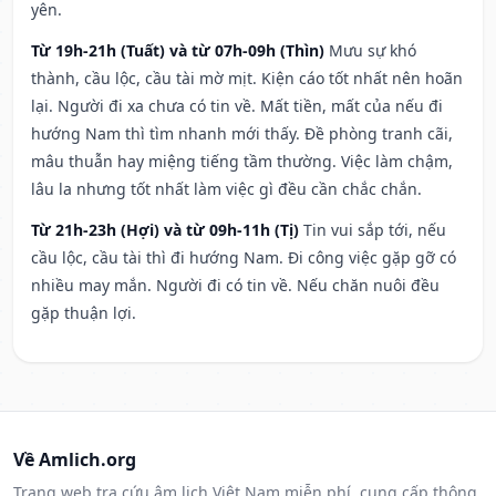
yên.
Từ 19h-21h (Tuất) và từ 07h-09h (Thìn)
Mưu sự khó
thành, cầu lộc, cầu tài mờ mịt. Kiện cáo tốt nhất nên hoãn
lại. Người đi xa chưa có tin về. Mất tiền, mất của nếu đi
hướng Nam thì tìm nhanh mới thấy. Đề phòng tranh cãi,
mâu thuẫn hay miệng tiếng tầm thường. Việc làm chậm,
lâu la nhưng tốt nhất làm việc gì đều cần chắc chắn.
Từ 21h-23h (Hợi) và từ 09h-11h (Tị)
Tin vui sắp tới, nếu
cầu lộc, cầu tài thì đi hướng Nam. Đi công việc gặp gỡ có
nhiều may mắn. Người đi có tin về. Nếu chăn nuôi đều
gặp thuận lợi.
Về Amlich.org
Trang web tra cứu âm lịch Việt Nam miễn phí, cung cấp thông