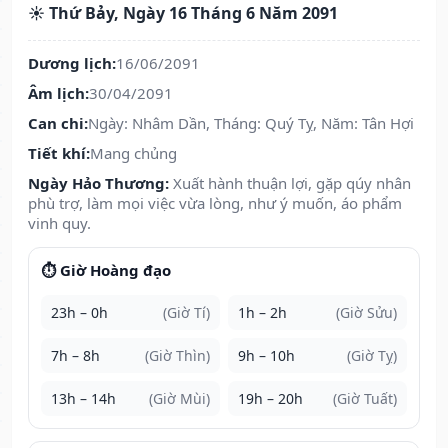
☀️ Thứ Bảy, Ngày 16 Tháng 6 Năm 2091
Dương lịch:
16/06/2091
Âm lịch:
30/04/2091
Can chi:
Ngày: Nhâm Dần, Tháng: Quý Tỵ, Năm: Tân Hợi
Tiết khí:
Mang chủng
Ngày Hảo Thương:
Xuất hành thuận lợi, gặp qúy nhân
phù trợ, làm mọi việc vừa lòng, như ý muốn, áo phẩm
vinh quy.
⏱️ Giờ Hoàng đạo
23h – 0h
(Giờ Tí)
1h – 2h
(Giờ Sửu)
7h – 8h
(Giờ Thìn)
9h – 10h
(Giờ Tỵ)
13h – 14h
(Giờ Mùi)
19h – 20h
(Giờ Tuất)