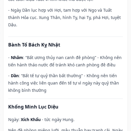
- Ngày Dần lục hợp với Hợi, tam hợp với Ngọ và Tuất
thành Hỏa cục. Xung Thân, hình Tỵ, hại Tỵ, phá Hợi, tuyệt
Dậu.
Bành Tổ Bách Kỵ Nhật
-
Nhâm
: “Bất ương thủy nan canh đê phòng” - Không nên
tiến hành tháo nước để tránh khó canh phòng đê điều
-
Dần
: “Bất tế tự quỷ thần bất thường” - Không nên tiến
hành công việc liên quan đến tế tự vì ngày này quỷ thần
không bình thường
Khổng Minh Lục Diệu
Ngày:
Xích Khẩu
- tức ngày Hung.
Nên đề phòng miệng lưỡi, mâu thuẫn hay tranh cãi. Ngày