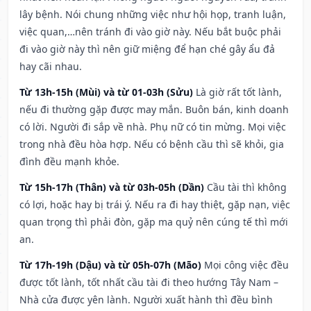
lây bệnh. Nói chung những việc như hội họp, tranh luận,
việc quan,…nên tránh đi vào giờ này. Nếu bắt buộc phải
đi vào giờ này thì nên giữ miệng để hạn ché gây ẩu đả
hay cãi nhau.
Từ 13h-15h (Mùi) và từ 01-03h (Sửu)
Là giờ rất tốt lành,
nếu đi thường gặp được may mắn. Buôn bán, kinh doanh
có lời. Người đi sắp về nhà. Phụ nữ có tin mừng. Mọi việc
trong nhà đều hòa hợp. Nếu có bệnh cầu thì sẽ khỏi, gia
đình đều mạnh khỏe.
Từ 15h-17h (Thân) và từ 03h-05h (Dần)
Cầu tài thì không
có lợi, hoặc hay bị trái ý. Nếu ra đi hay thiệt, gặp nạn, việc
quan trọng thì phải đòn, gặp ma quỷ nên cúng tế thì mới
an.
Từ 17h-19h (Dậu) và từ 05h-07h (Mão)
Mọi công việc đều
được tốt lành, tốt nhất cầu tài đi theo hướng Tây Nam –
Nhà cửa được yên lành. Người xuất hành thì đều bình