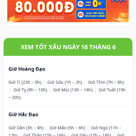
XEM TỐT XẤU NGÀY 16 THÁNG 6
Giờ Hoàng Đạo
Giờ Tí (23h – 0h)
;
Giờ Sửu (1h – 2h)
;
Giờ Thìn (7h – 8h)
;
Giờ Tỵ (9h – 10h)
;
Giờ Mùi (13h – 14h)
;
Giờ Tuất (19h
– 20h)
Giờ Hắc Đạo
Giờ Dần (3h – 4h)
;
Giờ Mão (5h – 6h)
;
Giờ Ngọ (11h –
12h)
;
Giờ Thân (15h – 16h)
;
Giờ Dậu (17h – 18h)
;
Giờ