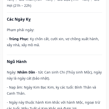
Hợi (21h – 22h)
Các Ngày Kỵ
Phạm phải ngày:
-
Trùng Phục
: Kỵ chôn cất, cưới xin, vợ chồng xuất hành,
xây nhà, xây mồ mả.
Ngũ Hành
Ngày:
Nhâm Dần
- tức Can sinh Chi (Thủy sinh Mộc), ngày
này là ngày cát (bảo nhật).
- Nạp âm: Ngày Kim Bạc Kim, kỵ các tuổi: Bính Thân và
Canh Thân.
- Ngày này thuộc hành Kim khắc với hành Mộc, ngoại trừ
các tuổi: Mậu Tuất vì Kim khắc mà được lợi.