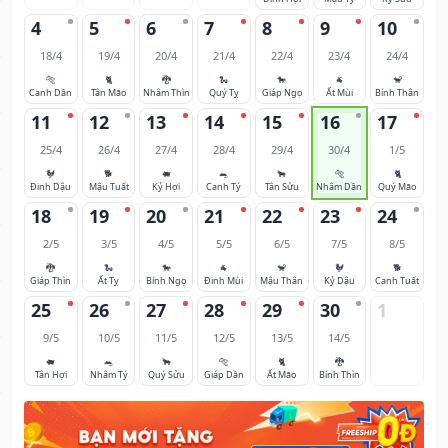
4
5
6
7
8
9
10
18/4
19/4
20/4
21/4
22/4
23/4
24/4
🐅
🐈
🐉
🐍
🐎
🐐
🐒
Canh Dần
Tân Mão
Nhâm Thìn
Quý Tỵ
Giáp Ngọ
Ất Mùi
Bính Thân
11
12
13
14
15
16
17
25/4
26/4
27/4
28/4
29/4
30/4
1/5
🐓
🐕
🐖
🐀
🐂
🐅
🐈
Đinh Dậu
Mậu Tuất
Kỷ Hợi
Canh Tý
Tân Sửu
Nhâm Dần
Quý Mão
18
19
20
21
22
23
24
2/5
3/5
4/5
5/5
6/5
7/5
8/5
🐉
🐍
🐎
🐐
🐒
🐓
🐕
Giáp Thìn
Ất Tỵ
Bính Ngọ
Đinh Mùi
Mậu Thân
Kỷ Dậu
Canh Tuất
25
26
27
28
29
30
1
9/5
10/5
11/5
12/5
13/5
14/5
🐖
🐀
🐂
🐅
🐈
🐉
Tân Hợi
Nhâm Tý
Quý Sửu
Giáp Dần
Ất Mão
Bính Thìn