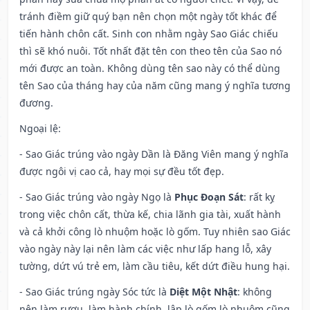
tránh điềm giữ quý bạn nên chọn một ngày tốt khác để
tiến hành chôn cất. Sinh con nhằm ngày Sao Giác chiếu
thì sẽ khó nuôi. Tốt nhất đặt tên con theo tên của Sao nó
mới được an toàn. Không dùng tên sao này có thể dùng
tên Sao của tháng hay của năm cũng mang ý nghĩa tương
đương.
Ngoại lệ
:
- Sao Giác trúng vào ngày Dần là Đăng Viên mang ý nghĩa
được ngôi vị cao cả, hay mọi sự đều tốt đẹp.
- Sao Giác trúng vào ngày Ngọ là
Phục Đoạn Sát
: rất kỵ
trong việc chôn cất, thừa kế, chia lãnh gia tài, xuất hành
và cả khởi công lò nhuộm hoặc lò gốm. Tuy nhiên sao Giác
vào ngày này lại nên làm các việc như lấp hang lỗ, xây
tường, dứt vú trẻ em, làm cầu tiêu, kết dứt điều hung hại.
- Sao Giác trúng ngày Sóc tức là
Diệt Một Nhật
: không
nên làm rượu, làm hành chính, lập lò gốm lò nhuộm cũng