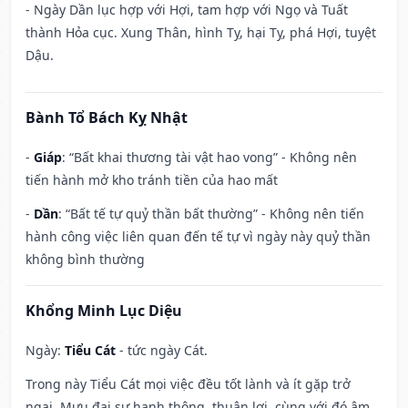
- Ngày Dần lục hợp với Hợi, tam hợp với Ngọ và Tuất
thành Hỏa cục. Xung Thân, hình Tỵ, hại Tỵ, phá Hợi, tuyệt
Dậu.
Bành Tổ Bách Kỵ Nhật
-
Giáp
: “Bất khai thương tài vật hao vong” - Không nên
tiến hành mở kho tránh tiền của hao mất
-
Dần
: “Bất tế tự quỷ thần bất thường” - Không nên tiến
hành công việc liên quan đến tế tự vì ngày này quỷ thần
không bình thường
Khổng Minh Lục Diệu
Ngày:
Tiểu Cát
- tức ngày Cát.
Trong này Tiểu Cát mọi việc đều tốt lành và ít gặp trở
ngại. Mưu đại sự hanh thông, thuận lợi, cùng với đó âm