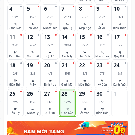
4
5
6
7
8
9
10
18/4
19/4
20/4
21/4
22/4
23/4
24/4
🐅
🐈
🐉
🐍
🐎
🐐
🐒
Canh Dần
Tân Mão
Nhâm Thìn
Quý Tỵ
Giáp Ngọ
Ất Mùi
Bính Thân
11
12
13
14
15
16
17
25/4
26/4
27/4
28/4
29/4
30/4
1/5
🐓
🐕
🐖
🐀
🐂
🐅
🐈
Đinh Dậu
Mậu Tuất
Kỷ Hợi
Canh Tý
Tân Sửu
Nhâm Dần
Quý Mão
18
19
20
21
22
23
24
2/5
3/5
4/5
5/5
6/5
7/5
8/5
🐉
🐍
🐎
🐐
🐒
🐓
🐕
Giáp Thìn
Ất Tỵ
Bính Ngọ
Đinh Mùi
Mậu Thân
Kỷ Dậu
Canh Tuất
25
26
27
28
29
30
1
9/5
10/5
11/5
12/5
13/5
14/5
🐖
🐀
🐂
🐅
🐈
🐉
Tân Hợi
Nhâm Tý
Quý Sửu
Giáp Dần
Ất Mão
Bính Thìn