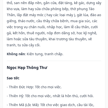
thổ, san nền đắp nền, gắn cửa, đặt táng, kê gác, dựng xây
kho vựa, làm hay sửa chữa phòng bếp, thờ phụng Táo
Thần, lắp đặt máy móc ( hay các loại máy ), gặt lúa, đào ao
giếng, tháo nước, cầu thầy chữa bệnh, mua gia súc, các
việc trong vụ chăn nuôi, nhập học, làm lễ cầu thân, cưới
gả, kết hôn, thuê người, nộp đơn dâng sớ, học kỹ nghệ,
làm hoặc sửa tàu thuyền, khai trương tàu thuyền, vẽ
tranh, tu sửa cây cối.
Không nên
: Kiện tụng, tranh chấp.
Ngọc Hạp Thông Thư
Sao tốt
:
- Thiên Đức Hợp: Tốt cho mọi việc.
- Thiên Hỷ: Tốt cho mọi việc, nhất là hôn thú, cưới hỏi.
- Thiên Mã (Lộc Mã): Tốt cho việc giao dịch, cầu tài lộc,