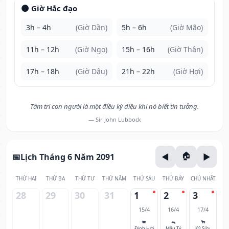
🌑 Giờ Hắc đạo
3h – 4h
(Giờ Dần)
5h – 6h
(Giờ Mão)
11h – 12h
(Giờ Ngọ)
15h – 16h
(Giờ Thân)
17h – 18h
(Giờ Dậu)
21h – 22h
(Giờ Hợi)
Tâm trí con người là một điều kỳ diệu khi nó biết tin tưởng.
— Sir John Lubbock
Lịch Tháng 6 Năm 2091
THỨ HAI
THỨ BA
THỨ TƯ
THỨ NĂM
THỨ SÁU
THỨ BẢY
CHỦ NHẬT
28
29
30
31
1
2
3
15/4
16/4
17/4
🐖
🐀
🐂
Đinh Hợi
Mậu Tý
Kỷ Sửu