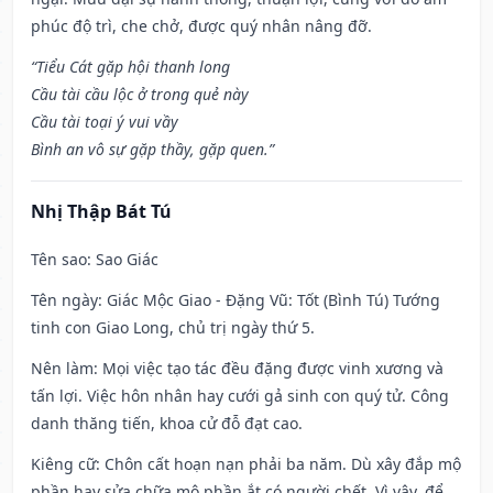
phúc độ trì, che chở, được quý nhân nâng đỡ.
“Tiểu Cát gặp hội thanh long
Cầu tài cầu lộc ở trong quẻ này
Cầu tài toại ý vui vầy
Bình an vô sự gặp thầy, gặp quen.”
Nhị Thập Bát Tú
Tên sao
: Sao Giác
Tên ngày
: Giác Mộc Giao - Đặng Vũ: Tốt (Bình Tú) Tướng
tinh con Giao Long, chủ trị ngày thứ 5.
Nên làm
: Mọi việc tạo tác đều đặng được vinh xương và
tấn lợi. Việc hôn nhân hay cưới gả sinh con quý tử. Công
danh thăng tiến, khoa cử đỗ đạt cao.
Kiêng cữ
: Chôn cất hoạn nạn phải ba năm. Dù xây đắp mộ
phần hay sửa chữa mộ phần ắt có người chết. Vì vậy, để