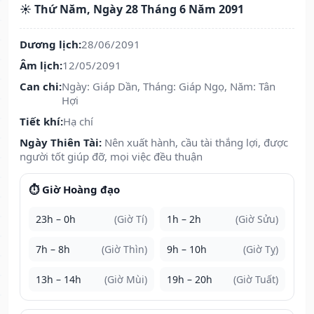
☀️ Thứ Năm, Ngày 28 Tháng 6 Năm 2091
Dương lịch:
28/06/2091
Âm lịch:
12/05/2091
Can chi:
Ngày: Giáp Dần, Tháng: Giáp Ngọ, Năm: Tân
Hợi
Tiết khí:
Hạ chí
Ngày Thiên Tài:
Nên xuất hành, cầu tài thắng lợi, được
người tốt giúp đỡ, mọi việc đều thuận
⏱️ Giờ Hoàng đạo
23h – 0h
(Giờ Tí)
1h – 2h
(Giờ Sửu)
7h – 8h
(Giờ Thìn)
9h – 10h
(Giờ Tỵ)
13h – 14h
(Giờ Mùi)
19h – 20h
(Giờ Tuất)