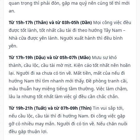
quan trọng thì phải đòn, gặp ma quỷ nên cúng tế thì mới
an.
Từ 15h-17h (Thân) và từ 03h-05h (Dần)
Mọi công việc đều
được tốt lành, tốt nhất cầu tài đi theo hướng Tây Nam –
Nhà cửa được yên lành. Người xuất hành thì đều bình
yên.
Từ 17h-19h (Dậu) và từ 05h-07h (Mão)
Mưu sự khó
thành, cầu lộc, cầu tài mờ mịt. Kiện cáo tốt nhất nên hoãn
lại. Người đi xa chưa có tin về. Mất tiền, mất của nếu đi
hướng Nam thì tìm nhanh mới thấy. Đề phòng tranh cãi,
mâu thuẫn hay miệng tiếng tầm thường. Việc làm chậm,
lâu la nhưng tốt nhất làm việc gì đều cần chắc chắn.
Từ 19h-21h (Tuất) và từ 07h-09h (Thìn)
Tin vui sắp tới,
nếu cầu lộc, cầu tài thì đi hướng Nam. Đi công việc gặp
gỡ có nhiều may mắn. Người đi có tin về. Nếu chăn nuôi
đều gặp thuận lợi.