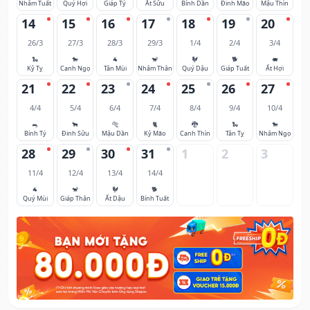
Nhâm Tuất
Quý Hợi
Giáp Tý
Ất Sửu
Bính Dần
Đinh Mão
Mậu Thìn
14
15
16
17
18
19
20
26/3
27/3
28/3
29/3
1/4
2/4
3/4
🐍
🐎
🐐
🐒
🐓
🐕
🐖
Kỷ Tỵ
Canh Ngọ
Tân Mùi
Nhâm Thân
Quý Dậu
Giáp Tuất
Ất Hợi
21
22
23
24
25
26
27
4/4
5/4
6/4
7/4
8/4
9/4
10/4
🐀
🐂
🐅
🐈
🐉
🐍
🐎
Bính Tý
Đinh Sửu
Mậu Dần
Kỷ Mão
Canh Thìn
Tân Tỵ
Nhâm Ngọ
28
29
30
31
1
2
3
11/4
12/4
13/4
14/4
🐐
🐒
🐓
🐕
Quý Mùi
Giáp Thân
Ất Dậu
Bính Tuất