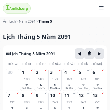
🗓️
Amlich.org
Âm Lịch
>
Năm 2091
>
Tháng 5
Lịch Tháng 5 Năm 2091
Lịch Tháng 5 Năm 2091
THỨ HAI
THỨ BA
THỨ TƯ
THỨ NĂM
THỨ SÁU
THỨ BẢY
CHỦ NHẬT
30
1
2
3
4
5
6
13/3
14/3
15/3
16/3
17/3
18/3
🐉
🐍
🐎
🐐
🐒
🐓
Bính Thìn
Đinh Tỵ
Mậu Ngọ
Kỷ Mùi
Canh Thân
Tân Dậu
7
8
9
10
11
12
13
19/3
20/3
21/3
22/3
23/3
24/3
25/3
🐕
🐖
🐀
🐂
🐅
🐈
🐉