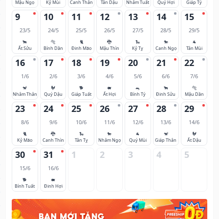
Mậu Ngọ
Kỷ Mùi
Canh Thân
Tân Dậu
Nhâm Tuất
Quý Hợi
Giáp Tý
9
10
11
12
13
14
15
23/5
24/5
25/5
26/5
27/5
28/5
29/5
🐂
🐅
🐈
🐉
🐍
🐎
🐐
Ất Sửu
Bính Dần
Đinh Mão
Mậu Thìn
Kỷ Tỵ
Canh Ngọ
Tân Mùi
16
17
18
19
20
21
22
1/6
2/6
3/6
4/6
5/6
6/6
7/6
🐒
🐓
🐕
🐖
🐀
🐂
🐅
Nhâm Thân
Quý Dậu
Giáp Tuất
Ất Hợi
Bính Tý
Đinh Sửu
Mậu Dần
23
24
25
26
27
28
29
8/6
9/6
10/6
11/6
12/6
13/6
14/6
🐈
🐉
🐍
🐎
🐐
🐒
🐓
Kỷ Mão
Canh Thìn
Tân Tỵ
Nhâm Ngọ
Quý Mùi
Giáp Thân
Ất Dậu
30
31
1
2
3
4
5
15/6
16/6
🐕
🐖
Bính Tuất
Đinh Hợi