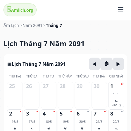
🗓️
Amlich.org
Âm Lịch
>
Năm 2091
>
Tháng 7
Lịch Tháng 7 Năm 2091
Lịch Tháng 7 Năm 2091
THỨ HAI
THỨ BA
THỨ TƯ
THỨ NĂM
THỨ SÁU
THỨ BẢY
CHỦ NHẬT
25
26
27
28
29
30
1
15/5
🐍
Đinh Tỵ
2
3
4
5
6
7
8
16/5
17/5
18/5
19/5
20/5
21/5
22/5
🐎
🐐
🐒
🐓
🐕
🐖
🐀