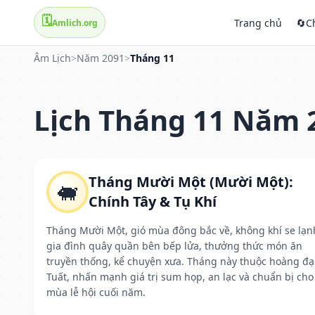
🗓️
Trang chủ
🔄
C
Amlich.org
Âm Lịch
>
Năm 2091
>
Tháng 11
Lịch Tháng 11 Năm 
Tháng Mười Một (Mười Một):
🐖
Chính Tây & Tụ Khí
Tháng Mười Một, gió mùa đông bắc về, không khí se lạn
gia đình quây quần bên bếp lửa, thưởng thức món ăn
truyền thống, kể chuyện xưa. Tháng này thuộc hoàng đạ
Tuất, nhấn mạnh giá trị sum họp, an lạc và chuẩn bị cho
mùa lễ hội cuối năm.