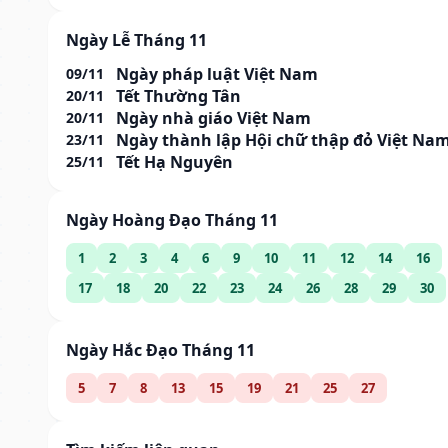
Ngày Lễ Tháng 11
Ngày pháp luật Việt Nam
09/11
Tết Thường Tân
20/11
Ngày nhà giáo Việt Nam
20/11
Ngày thành lập Hội chữ thập đỏ Việt Na
23/11
Tết Hạ Nguyên
25/11
Ngày Hoàng Đạo Tháng 11
1
2
3
4
6
9
10
11
12
14
16
17
18
20
22
23
24
26
28
29
30
Ngày Hắc Đạo Tháng 11
5
7
8
13
15
19
21
25
27