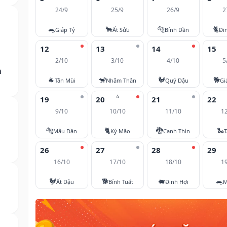
24/9
25/9
26/9
2
🐀
🐂
🐅
🐈
Giáp Tý
Ất Sửu
Bính Dần
Đi
12
13
14
15
2/10
3/10
4/10
5
m
🐐
🐒
🐓
🐕
Tân Mùi
Nhâm Thân
Quý Dậu
Gi
⭐
19
20
21
22
9/10
10/10
11/10
1
🐅
🐈
🐉
🐍
Mậu Dần
Kỷ Mão
Canh Thìn
T
26
27
28
29
16/10
17/10
18/10
1
🐓
🐕
🐖
🐀
Ất Dậu
Bính Tuất
Đinh Hợi
M