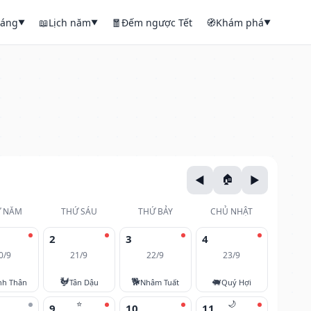
háng
📖
Lịch năm
🧧
Đếm ngược Tết
🧭
Khám phá
▼
▼
▼
 NĂM
THỨ SÁU
THỨ BẢY
CHỦ NHẬT
2
3
4
0/9
21/9
22/9
23/9
🐓
🐕
🐖
nh Thân
Tân Dậu
Nhâm Tuất
Quý Hợi
⭐
🌙
9
10
11