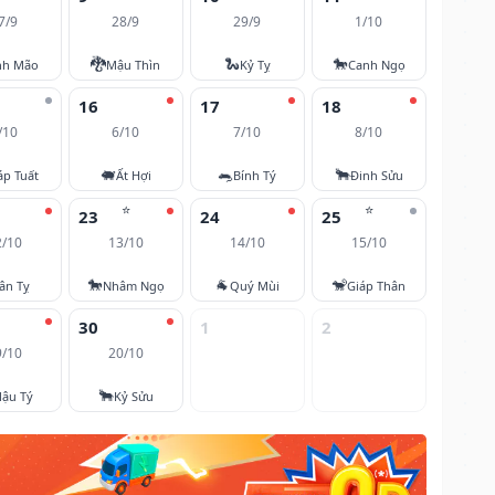
7/9
28/9
29/9
1/10
🐉
🐍
🐎
nh Mão
Mậu Thìn
Kỷ Tỵ
Canh Ngọ
16
17
18
/10
6/10
7/10
8/10
🐖
🐀
🐂
áp Tuất
Ất Hợi
Bính Tý
Đinh Sửu
⭐
⭐
23
24
25
2/10
13/10
14/10
15/10
🐎
🐐
🐒
ân Tỵ
Nhâm Ngọ
Quý Mùi
Giáp Thân
30
1
2
9/10
20/10
🐂
ậu Tý
Kỷ Sửu