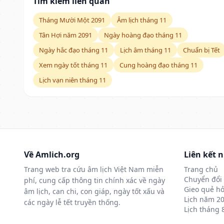
Tìm kiếm liên quan
Tháng Mười Một 2091
Âm lịch tháng 11
Tân Hợi năm 2091
Ngày hoàng đạo tháng 11
Ngày hắc đạo tháng 11
Lịch âm tháng 11
Chuẩn bị Tết
Xem ngày tốt tháng 11
Cung hoàng đạo tháng 11
Lịch vạn niên tháng 11
Về Amlich.org
Liên kết 
Trang web tra cứu âm lịch Việt Nam miễn
Trang chủ
Chuyển đổi 
phí, cung cấp thông tin chính xác về ngày
Gieo quẻ hỏ
âm lịch, can chi, con giáp, ngày tốt xấu và
Lịch năm 2
các ngày lễ tết truyền thống.
Lịch tháng 