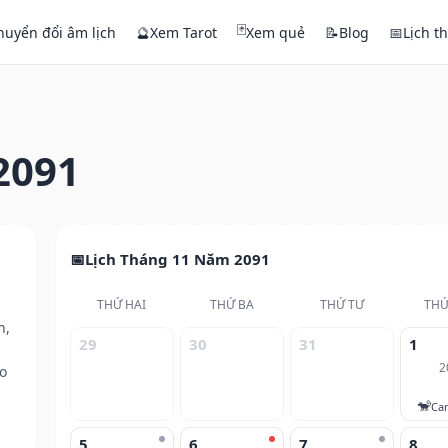
🃏
huyển đổi âm lịch
🔮
Xem Tarot
Xem quẻ
📝
Blog
📅
Lịch t
2091
Lịch Tháng 11 Năm 2091
THỨ HAI
THỨ BA
THỨ TƯ
THỨ
h,
29
30
31
1
2
o
🐒
Ca
5
6
7
8