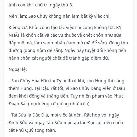
tinh con khỉ, chủ trị ngày thứ 3.
Nên làm
: Sao Chủy không nên làm bất kỳ việc chi.
Kiêng cữ
: Khởi công tạo tác việc chi cũng không tốt. KỴ
NHẤT là chôn cất và các vụ thuộc về chết chôn như sửa
đắp mồ mả, làm sanh phần (làm mồ mã để sẵn), đóng thọ
đường (đóng hòm để sẵn). Ngày này tuyệt đối không tiến
hành chôn cất người chết để tránh gặp điềm dữ.
Ngoại lệ
:
- Sao Chủy Hỏa Hầu tại Tỵ bị đoạt khí, còn Hung thì càng
thêm Hung. Tại Dậu rất tốt, vì Sao Chủy Đăng Viên ở Dậu
đem khởi động và thăng tiến. Tuy nhiên phạm vào Phục
Đoạn Sát (mọi kiêng cữ giống như trên).
- Tại Sửu là Đắc Địa, mọi việc ắt nên. Rất hợp với ngày
Đinh Sửu và ngày Tân Sửu mọi tạo tác Đại Lợi, nếu chôn
cất Phú Quý song toàn.