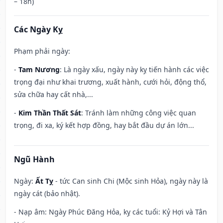
– 18h)
Các Ngày Kỵ
Phạm phải ngày:
-
Tam Nương
: Là ngày xấu, ngày này kỵ tiến hành các việc
trọng đại như khai trương, xuất hành, cưới hỏi, động thổ,
sửa chữa hay cất nhà,...
-
Kim Thần Thất Sát
: Tránh làm những công việc quan
trọng, đi xa, ký kết hợp đồng, hay bắt đầu dự án lớn...
Ngũ Hành
Ngày:
Ất Tỵ
- tức Can sinh Chi (Mộc sinh Hỏa), ngày này là
ngày cát (bảo nhật).
- Nạp âm: Ngày Phúc Đăng Hỏa, kỵ các tuổi: Kỷ Hợi và Tân