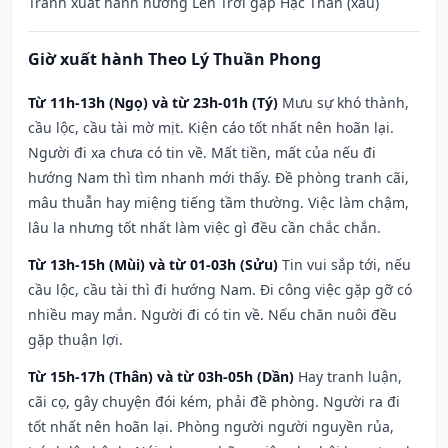
Tránh xuất hành hướng Lên Trời gặp Hạc Thần (xấu)
Giờ xuất hành Theo Lý Thuần Phong
Từ 11h-13h (Ngọ) và từ 23h-01h (Tý)
Mưu sự khó thành,
cầu lộc, cầu tài mờ mịt. Kiện cáo tốt nhất nên hoãn lại.
Người đi xa chưa có tin về. Mất tiền, mất của nếu đi
hướng Nam thì tìm nhanh mới thấy. Đề phòng tranh cãi,
mâu thuẫn hay miệng tiếng tầm thường. Việc làm chậm,
lâu la nhưng tốt nhất làm việc gì đều cần chắc chắn.
Từ 13h-15h (Mùi) và từ 01-03h (Sửu)
Tin vui sắp tới, nếu
cầu lộc, cầu tài thì đi hướng Nam. Đi công việc gặp gỡ có
nhiều may mắn. Người đi có tin về. Nếu chăn nuôi đều
gặp thuận lợi.
Từ 15h-17h (Thân) và từ 03h-05h (Dần)
Hay tranh luận,
cãi cọ, gây chuyện đói kém, phải đề phòng. Người ra đi
tốt nhất nên hoãn lại. Phòng người người nguyền rủa,