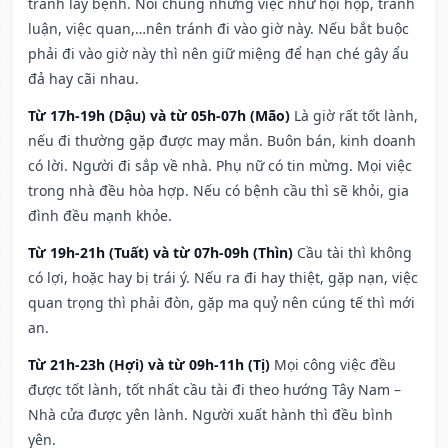
tránh lây bệnh. Nói chung những việc như hội họp, tranh
luận, việc quan,…nên tránh đi vào giờ này. Nếu bắt buộc
phải đi vào giờ này thì nên giữ miệng để hạn ché gây ẩu
đả hay cãi nhau.
Từ 17h-19h (Dậu) và từ 05h-07h (Mão)
Là giờ rất tốt lành,
nếu đi thường gặp được may mắn. Buôn bán, kinh doanh
có lời. Người đi sắp về nhà. Phụ nữ có tin mừng. Mọi việc
trong nhà đều hòa hợp. Nếu có bệnh cầu thì sẽ khỏi, gia
đình đều mạnh khỏe.
Từ 19h-21h (Tuất) và từ 07h-09h (Thìn)
Cầu tài thì không
có lợi, hoặc hay bị trái ý. Nếu ra đi hay thiệt, gặp nạn, việc
quan trọng thì phải đòn, gặp ma quỷ nên cúng tế thì mới
an.
Từ 21h-23h (Hợi) và từ 09h-11h (Tị)
Mọi công việc đều
được tốt lành, tốt nhất cầu tài đi theo hướng Tây Nam –
Nhà cửa được yên lành. Người xuất hành thì đều bình
yên.