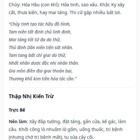
Chủy: Hỏa Hầu (con khỉ): Hỏa tinh, sao xấu. Khắc Kỵ xây
cất, thưa kiện, hay mai táng. Thi cử gặp nhiều bất lợi.
“Chủy tinh tạo tác hữu đồ hình,
Tam niên tất đinh chủ linh đinh,
Mai táng tốt tử đa do thử,
Thủ định Dần niên tiện sát nhân.
Tam tang bất chỉ giai do thử,
Nhất nhân dược độc nhị nhân thân.
Gia môn điền địa giai thoán bại,
Thương khố kim tiền hóa tác cần.”
Thập Nhị Kiến Trừ
Trực Bế
Nên làm
: Xây đắp tường, đặt táng, gắn cửa, kê gác, làm
cầu. Khởi công lò nhuộm lò gốm, uống thuốc, trị bệnh
(nhưng chớ trị bệnh mắt), tu sửa cây cối.