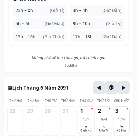
23h – 0h
(Giờ Tí)
3h – 4h
(Giờ Dần)
5h – 6h
(Giờ Mão)
9h – 10h
(Giờ Tỵ)
15h – 16h
(Giờ Thân)
17h – 18h
(Giờ Dậu)
Không ai là kẻ thù của bạn, trừ chính bạn.
— Buddha
Lịch Tháng 6 Năm 2091
THỨ HAI
THỨ BA
THỨ TƯ
THỨ NĂM
THỨ SÁU
THỨ BẢY
CHỦ NHẬT
28
29
30
31
1
2
3
15/4
16/4
17/4
🐖
🐀
🐂
Đinh Hợi
Mậu Tý
Kỷ Sửu