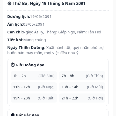
☀️ Thứ Ba, Ngày 19 Tháng 6 Năm 2091
Dương lịch:
19/06/2091
Âm lịch:
03/05/2091
Can chi:
Ngày: Ất Tỵ, Tháng: Giáp Ngọ, Năm: Tân Hợi
Tiết khí:
Mang chủng
Ngày Thiên Đường:
Xuất hành tốt, quý nhân phù trợ,
buôn bán may mắn, mọi việc đều như ý
⏱️ Giờ Hoàng đạo
1h – 2h
(Giờ Sửu)
7h – 8h
(Giờ Thìn)
11h – 12h
(Giờ Ngọ)
13h – 14h
(Giờ Mùi)
19h – 20h
(Giờ Tuất)
21h – 22h
(Giờ Hợi)
🌑 Giờ Hắc đạo