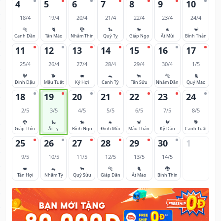
4
5
6
7
8
9
10
18/4
19/4
20/4
21/4
22/4
23/4
24/4
🐅
🐈
🐉
🐍
🐎
🐐
🐒
Canh Dần
Tân Mão
Nhâm Thìn
Quý Tỵ
Giáp Ngọ
Ất Mùi
Bính Thân
11
12
13
14
15
16
17
25/4
26/4
27/4
28/4
29/4
30/4
1/5
🐓
🐕
🐖
🐀
🐂
🐅
🐈
Đinh Dậu
Mậu Tuất
Kỷ Hợi
Canh Tý
Tân Sửu
Nhâm Dần
Quý Mão
18
19
20
21
22
23
24
2/5
3/5
4/5
5/5
6/5
7/5
8/5
🐉
🐍
🐎
🐐
🐒
🐓
🐕
Giáp Thìn
Ất Tỵ
Bính Ngọ
Đinh Mùi
Mậu Thân
Kỷ Dậu
Canh Tuất
25
26
27
28
29
30
1
9/5
10/5
11/5
12/5
13/5
14/5
🐖
🐀
🐂
🐅
🐈
🐉
Tân Hợi
Nhâm Tý
Quý Sửu
Giáp Dần
Ất Mão
Bính Thìn