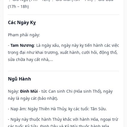
(17h – 18h)
Các Ngày Kỵ
Phạm phải ngày:
-
Tam Nương
: Là ngày xấu, ngày này kỵ tiến hành các việc
trọng đại như khai trương, xuất hành, cưới hỏi, động thổ,
sửa chữa hay cất nhà,...
Ngũ Hành
Ngày:
Đinh Mùi
- tức Can sinh Chi (Hỏa sinh Thổ), ngày
này là ngày cát (bảo nhật).
- Nạp âm: Ngày Thiên Hà Thủy, kỵ các tuổi: Tân Sửu.
- Ngày này thuộc hành Thủy khắc với hành Hỏa, ngoại trừ
các tuổi: Kỷ Sửu, Đinh Dậu và Kỷ Mùi thuộc hành Hỏa