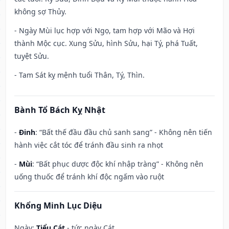
không sợ Thủy.
- Ngày Mùi lục hợp với Ngọ, tam hợp với Mão và Hợi
thành Mộc cục. Xung Sửu, hình Sửu, hại Tý, phá Tuất,
tuyệt Sửu.
- Tam Sát kỵ mệnh tuổi Thân, Tý, Thìn.
Bành Tổ Bách Kỵ Nhật
-
Đinh
: “Bất thế đầu đầu chủ sanh sang” - Không nên tiến
hành việc cắt tóc để tránh đầu sinh ra nhọt
-
Mùi
: “Bất phục dược độc khí nhập tràng” - Không nên
uống thuốc để tránh khí độc ngấm vào ruột
Khổng Minh Lục Diệu
Ngày:
Tiểu Cát
- tức ngày Cát.