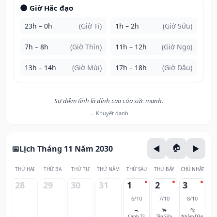
🌑 Giờ Hắc đạo
23h – 0h
(Giờ Tí)
1h – 2h
(Giờ Sửu)
7h – 8h
(Giờ Thìn)
11h – 12h
(Giờ Ngọ)
13h – 14h
(Giờ Mùi)
17h – 18h
(Giờ Dậu)
Sự điềm tĩnh là đỉnh cao của sức mạnh.
— Khuyết danh
Lịch Tháng 11 Năm 2030
THỨ HAI
THỨ BA
THỨ TƯ
THỨ NĂM
THỨ SÁU
THỨ BẢY
CHỦ NHẬT
28
29
30
31
1
2
3
6/10
7/10
8/10
🐀
🐂
🐅
Canh Tý
Tân Sửu
Nhâm Dần