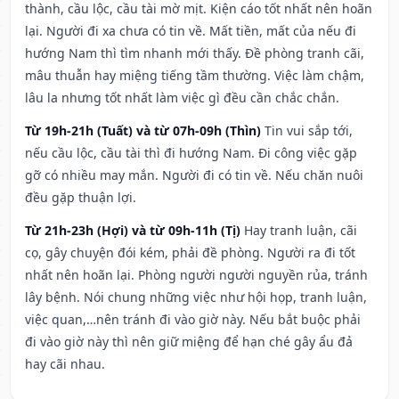
thành, cầu lộc, cầu tài mờ mịt. Kiện cáo tốt nhất nên hoãn
lại. Người đi xa chưa có tin về. Mất tiền, mất của nếu đi
hướng Nam thì tìm nhanh mới thấy. Đề phòng tranh cãi,
mâu thuẫn hay miệng tiếng tầm thường. Việc làm chậm,
lâu la nhưng tốt nhất làm việc gì đều cần chắc chắn.
Từ 19h-21h (Tuất) và từ 07h-09h (Thìn)
Tin vui sắp tới,
nếu cầu lộc, cầu tài thì đi hướng Nam. Đi công việc gặp
gỡ có nhiều may mắn. Người đi có tin về. Nếu chăn nuôi
đều gặp thuận lợi.
Từ 21h-23h (Hợi) và từ 09h-11h (Tị)
Hay tranh luận, cãi
cọ, gây chuyện đói kém, phải đề phòng. Người ra đi tốt
nhất nên hoãn lại. Phòng người người nguyền rủa, tránh
lây bệnh. Nói chung những việc như hội họp, tranh luận,
việc quan,…nên tránh đi vào giờ này. Nếu bắt buộc phải
đi vào giờ này thì nên giữ miệng để hạn ché gây ẩu đả
hay cãi nhau.