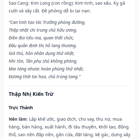
Sao Cang: Kim Long (con rồng): Kim tinh, sao xấu. Kỵ gả
cưới và xây cất. Đề phòng dễ bị tai nạn.
“Can tinh tạo tác Trưởng phòng đường,
Thập nhật chi trung chủ hữu ương,
Điền địa tiêu ma, quan thất chức,
Đầu quân định thị hổ lang thương.
Giá thú, hôn nhân dụng thử nhật,
Nhi tôn, Tân phụ chủ không phòng,
Mai táng nhược hoàn phùng thử nhật,
Đương thời tai họa, chủ trùng tang.”
Thập Nhị Kiến Trừ
Trực Thành
Nên làm
: Lập khế ước, giao dịch, cho vay, thu nợ, mua
hàng, bán hàng, xuất hành, đi tàu thuyền, khởi tạo, động
thổ, san nền đắp nền, gắn cửa, đặt táng, kê gác, dựng xây