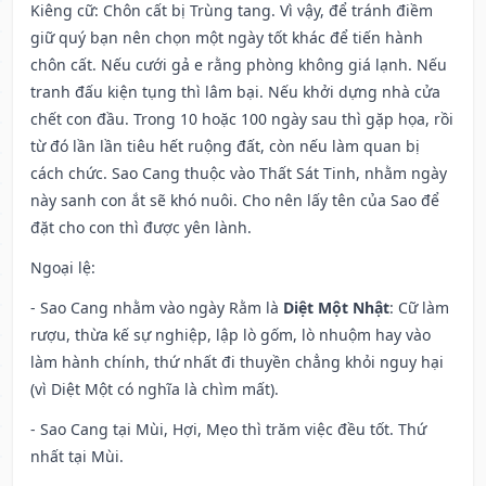
Kiêng cữ
: Chôn cất bị Trùng tang. Vì vậy, để tránh điềm
giữ quý bạn nên chọn một ngày tốt khác để tiến hành
chôn cất. Nếu cưới gả e rằng phòng không giá lạnh. Nếu
tranh đấu kiện tụng thì lâm bại. Nếu khởi dựng nhà cửa
chết con đầu. Trong 10 hoặc 100 ngày sau thì gặp họa, rồi
từ đó lần lần tiêu hết ruộng đất, còn nếu làm quan bị
cách chức. Sao Cang thuộc vào Thất Sát Tinh, nhằm ngày
này sanh con ắt sẽ khó nuôi. Cho nên lấy tên của Sao để
đặt cho con thì được yên lành.
Ngoại lệ
:
- Sao Cang nhằm vào ngày Rằm là
Diệt Một Nhật
: Cữ làm
rượu, thừa kế sự nghiệp, lập lò gốm, lò nhuộm hay vào
làm hành chính, thứ nhất đi thuyền chẳng khỏi nguy hại
(vì Diệt Một có nghĩa là chìm mất).
- Sao Cang tại Mùi, Hợi, Mẹo thì trăm việc đều tốt. Thứ
nhất tại Mùi.