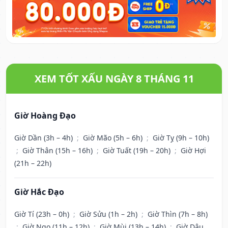
XEM TỐT XẤU NGÀY 8 THÁNG 11
Giờ Hoàng Đạo
Giờ Dần (3h – 4h)
;
Giờ Mão (5h – 6h)
;
Giờ Tỵ (9h – 10h)
;
Giờ Thân (15h – 16h)
;
Giờ Tuất (19h – 20h)
;
Giờ Hợi
(21h – 22h)
Giờ Hắc Đạo
Giờ Tí (23h – 0h)
;
Giờ Sửu (1h – 2h)
;
Giờ Thìn (7h – 8h)
;
Giờ Ngọ (11h – 12h)
;
Giờ Mùi (13h – 14h)
;
Giờ Dậu