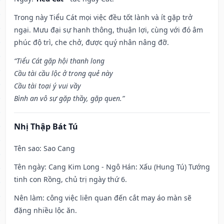
Trong này Tiểu Cát mọi việc đều tốt lành và ít gặp trở
ngại. Mưu đại sự hanh thông, thuận lợi, cùng với đó âm
phúc độ trì, che chở, được quý nhân nâng đỡ.
“Tiểu Cát gặp hội thanh long
Cầu tài cầu lộc ở trong quẻ này
Cầu tài toại ý vui vầy
Bình an vô sự gặp thầy, gặp quen.”
Nhị Thập Bát Tú
Tên sao
: Sao Cang
Tên ngày
: Cang Kim Long - Ngô Hán: Xấu (Hung Tú) Tướng
tinh con Rồng, chủ trị ngày thứ 6.
Nên làm
: công việc liên quan đến cắt may áo màn sẽ
đặng nhiều lộc ăn.