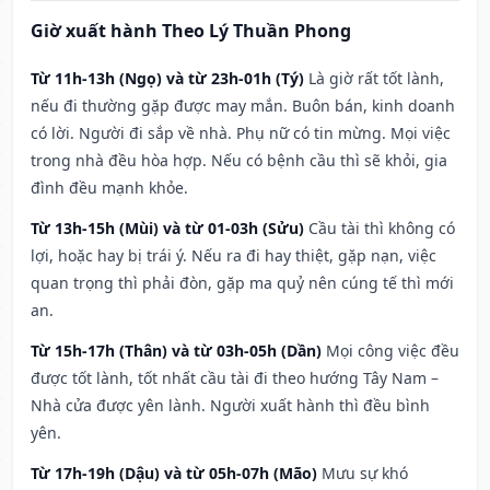
Giờ xuất hành Theo Lý Thuần Phong
Từ 11h-13h (Ngọ) và từ 23h-01h (Tý)
Là giờ rất tốt lành,
nếu đi thường gặp được may mắn. Buôn bán, kinh doanh
có lời. Người đi sắp về nhà. Phụ nữ có tin mừng. Mọi việc
trong nhà đều hòa hợp. Nếu có bệnh cầu thì sẽ khỏi, gia
đình đều mạnh khỏe.
Từ 13h-15h (Mùi) và từ 01-03h (Sửu)
Cầu tài thì không có
lợi, hoặc hay bị trái ý. Nếu ra đi hay thiệt, gặp nạn, việc
quan trọng thì phải đòn, gặp ma quỷ nên cúng tế thì mới
an.
Từ 15h-17h (Thân) và từ 03h-05h (Dần)
Mọi công việc đều
được tốt lành, tốt nhất cầu tài đi theo hướng Tây Nam –
Nhà cửa được yên lành. Người xuất hành thì đều bình
yên.
Từ 17h-19h (Dậu) và từ 05h-07h (Mão)
Mưu sự khó