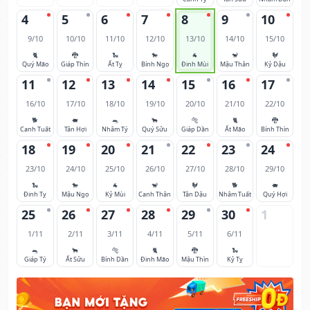
4
5
6
7
8
9
10
9/10
10/10
11/10
12/10
13/10
14/10
15/10
🐈
🐉
🐍
🐎
🐐
🐒
🐓
Quý Mão
Giáp Thìn
Ất Tỵ
Bính Ngọ
Đinh Mùi
Mậu Thân
Kỷ Dậu
11
12
13
14
15
16
17
16/10
17/10
18/10
19/10
20/10
21/10
22/10
🐕
🐖
🐀
🐂
🐅
🐈
🐉
Canh Tuất
Tân Hợi
Nhâm Tý
Quý Sửu
Giáp Dần
Ất Mão
Bính Thìn
18
19
20
21
22
23
24
23/10
24/10
25/10
26/10
27/10
28/10
29/10
🐍
🐎
🐐
🐒
🐓
🐕
🐖
Đinh Tỵ
Mậu Ngọ
Kỷ Mùi
Canh Thân
Tân Dậu
Nhâm Tuất
Quý Hợi
25
26
27
28
29
30
1
1/11
2/11
3/11
4/11
5/11
6/11
🐀
🐂
🐅
🐈
🐉
🐍
Giáp Tý
Ất Sửu
Bính Dần
Đinh Mão
Mậu Thìn
Kỷ Tỵ