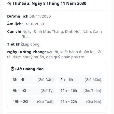
☀️ Thứ Sáu, Ngày 8 Tháng 11 Năm 2030
Dương lịch:
08/11/2030
Âm lịch:
13/10/2030
Can chi:
Ngày: Đinh Mùi, Tháng: Đinh Hợi, Năm: Canh
Tuất
Tiết khí:
Lập đông
Ngày Đường Phong:
Rất tốt, xuất hành thuận lợi, cầu
tài được như ý muốn, gặp quý nhân phù trợ
⏱️ Giờ Hoàng đạo
3h – 4h
(Giờ Dần)
5h – 6h
(Giờ Mão)
9h – 10h
(Giờ Tỵ)
15h – 16h
(Giờ Thân)
19h – 20h
(Giờ Tuất)
21h – 22h
(Giờ Hợi)