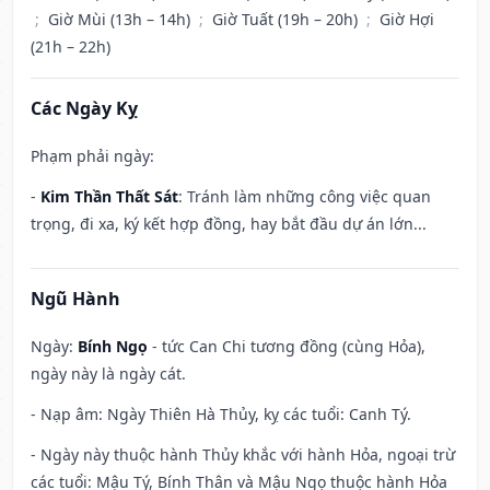
;
Giờ Mùi (13h – 14h)
;
Giờ Tuất (19h – 20h)
;
Giờ Hợi
(21h – 22h)
Các Ngày Kỵ
Phạm phải ngày:
-
Kim Thần Thất Sát
: Tránh làm những công việc quan
trọng, đi xa, ký kết hợp đồng, hay bắt đầu dự án lớn...
Ngũ Hành
Ngày:
Bính Ngọ
- tức Can Chi tương đồng (cùng Hỏa),
ngày này là ngày cát.
- Nạp âm: Ngày Thiên Hà Thủy, kỵ các tuổi: Canh Tý.
- Ngày này thuộc hành Thủy khắc với hành Hỏa, ngoại trừ
các tuổi: Mậu Tý, Bính Thân và Mậu Ngọ thuộc hành Hỏa