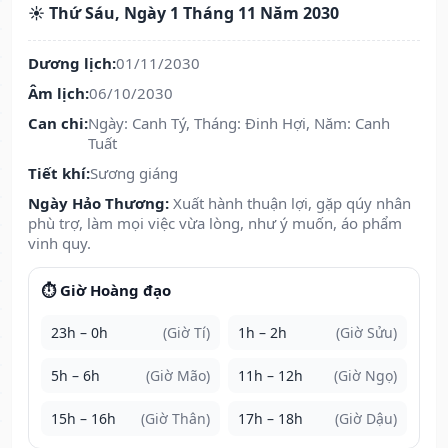
☀️ Thứ Sáu, Ngày 1 Tháng 11 Năm 2030
Dương lịch:
01/11/2030
Âm lịch:
06/10/2030
Can chi:
Ngày: Canh Tý, Tháng: Đinh Hợi, Năm: Canh
Tuất
Tiết khí:
Sương giáng
Ngày Hảo Thương:
Xuất hành thuận lợi, gặp qúy nhân
phù trợ, làm mọi việc vừa lòng, như ý muốn, áo phẩm
vinh quy.
⏱️ Giờ Hoàng đạo
23h – 0h
(Giờ Tí)
1h – 2h
(Giờ Sửu)
5h – 6h
(Giờ Mão)
11h – 12h
(Giờ Ngọ)
15h – 16h
(Giờ Thân)
17h – 18h
(Giờ Dậu)