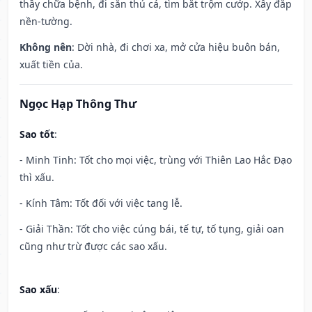
thầy chữa bệnh, đi săn thú cá, tìm bắt trộm cướp. Xây đắp
nền-tường.
Không nên
: Dời nhà, đi chơi xa, mở cửa hiệu buôn bán,
xuất tiền của.
Ngọc Hạp Thông Thư
Sao tốt
:
- Minh Tinh: Tốt cho mọi việc, trùng với Thiên Lao Hắc Đạo
thì xấu.
- Kính Tâm: Tốt đối với việc tang lễ.
- Giải Thần: Tốt cho việc cúng bái, tế tự, tố tụng, giải oan
cũng như trừ được các sao xấu.
Sao xấu
: