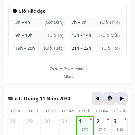
🌑 Giờ Hắc đạo
3h – 4h
(Giờ Dần)
7h – 8h
(Giờ Thìn)
9h – 10h
(Giờ Tỵ)
13h – 14h
(Giờ Mùi)
19h – 20h
(Giờ Tuất)
21h – 22h
(Giờ Hợi)
Tri thức là sức mạnh.
— F.Bacon
Lịch Tháng 11 Năm 2030
THỨ HAI
THỨ BA
THỨ TƯ
THỨ NĂM
THỨ SÁU
THỨ BẢY
CHỦ NHẬT
28
29
30
31
1
2
3
6/10
7/10
8/10