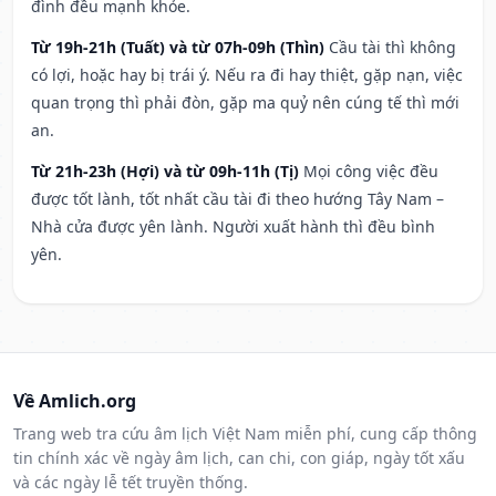
đình đều mạnh khỏe.
Từ 19h-21h (Tuất) và từ 07h-09h (Thìn)
Cầu tài thì không
có lợi, hoặc hay bị trái ý. Nếu ra đi hay thiệt, gặp nạn, việc
quan trọng thì phải đòn, gặp ma quỷ nên cúng tế thì mới
an.
Từ 21h-23h (Hợi) và từ 09h-11h (Tị)
Mọi công việc đều
được tốt lành, tốt nhất cầu tài đi theo hướng Tây Nam –
Nhà cửa được yên lành. Người xuất hành thì đều bình
yên.
Về Amlich.org
Trang web tra cứu âm lịch Việt Nam miễn phí, cung cấp thông
tin chính xác về ngày âm lịch, can chi, con giáp, ngày tốt xấu
và các ngày lễ tết truyền thống.