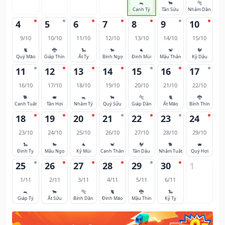
🐀
🐂
🐅
Canh Tý
Tân Sửu
Nhâm Dần
4
5
6
7
8
9
10
9/10
10/10
11/10
12/10
13/10
14/10
15/10
🐈
🐉
🐍
🐎
🐐
🐒
🐓
Quý Mão
Giáp Thìn
Ất Tỵ
Bính Ngọ
Đinh Mùi
Mậu Thân
Kỷ Dậu
11
12
13
14
15
16
17
16/10
17/10
18/10
19/10
20/10
21/10
22/10
🐕
🐖
🐀
🐂
🐅
🐈
🐉
Canh Tuất
Tân Hợi
Nhâm Tý
Quý Sửu
Giáp Dần
Ất Mão
Bính Thìn
18
19
20
21
22
23
24
23/10
24/10
25/10
26/10
27/10
28/10
29/10
🐍
🐎
🐐
🐒
🐓
🐕
🐖
Đinh Tỵ
Mậu Ngọ
Kỷ Mùi
Canh Thân
Tân Dậu
Nhâm Tuất
Quý Hợi
25
26
27
28
29
30
1
1/11
2/11
3/11
4/11
5/11
6/11
🐀
🐂
🐅
🐈
🐉
🐍
Giáp Tý
Ất Sửu
Bính Dần
Đinh Mão
Mậu Thìn
Kỷ Tỵ