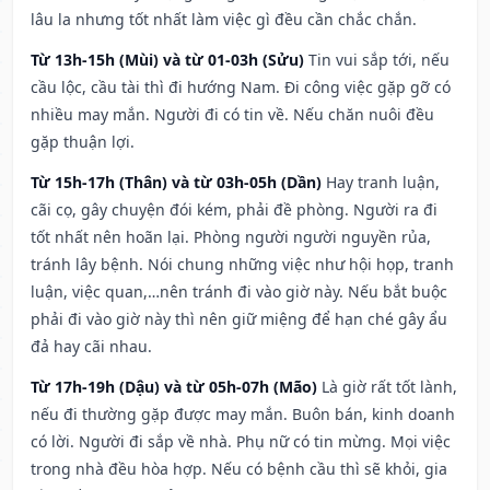
lâu la nhưng tốt nhất làm việc gì đều cần chắc chắn.
Từ 13h-15h (Mùi) và từ 01-03h (Sửu)
Tin vui sắp tới, nếu
cầu lộc, cầu tài thì đi hướng Nam. Đi công việc gặp gỡ có
nhiều may mắn. Người đi có tin về. Nếu chăn nuôi đều
gặp thuận lợi.
Từ 15h-17h (Thân) và từ 03h-05h (Dần)
Hay tranh luận,
cãi cọ, gây chuyện đói kém, phải đề phòng. Người ra đi
tốt nhất nên hoãn lại. Phòng người người nguyền rủa,
tránh lây bệnh. Nói chung những việc như hội họp, tranh
luận, việc quan,…nên tránh đi vào giờ này. Nếu bắt buộc
phải đi vào giờ này thì nên giữ miệng để hạn ché gây ẩu
đả hay cãi nhau.
Từ 17h-19h (Dậu) và từ 05h-07h (Mão)
Là giờ rất tốt lành,
nếu đi thường gặp được may mắn. Buôn bán, kinh doanh
có lời. Người đi sắp về nhà. Phụ nữ có tin mừng. Mọi việc
trong nhà đều hòa hợp. Nếu có bệnh cầu thì sẽ khỏi, gia