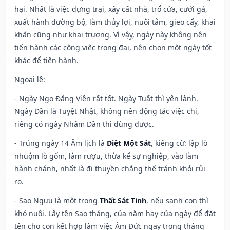
hại. Nhất là việc dựng trại, xây cất nhà, trổ cửa, cưới gả,
xuất hành đường bộ, làm thủy lợi, nuôi tằm, gieo cấy, khai
khẩn cũng như khai trương. Vì vậy, ngày này không nên
tiến hành các công việc trọng đại, nên chọn một ngày tốt
khác để tiến hành.
Ngoại lệ
:
- Ngày Ngọ Đăng Viên rất tốt. Ngày Tuất thì yên lành.
Ngày Dần là Tuyệt Nhật, không nên động tác việc chi,
riêng có ngày Nhâm Dần thì dùng được.
- Trúng ngày 14 Âm lịch là
Diệt Một Sát
, kiêng cữ: lập lò
nhuộm lò gốm, làm rượu, thừa kế sự nghiệp, vào làm
hành chánh, nhất là đi thuyền chẳng thể tránh khỏi rủi
ro.
- Sao Ngưu là một trong
Thất Sát Tinh
, nếu sanh con thì
khó nuôi. Lấy tên Sao tháng, của năm hay của ngày để đặt
tên cho con kết hợp làm việc Âm Đức ngay trong tháng