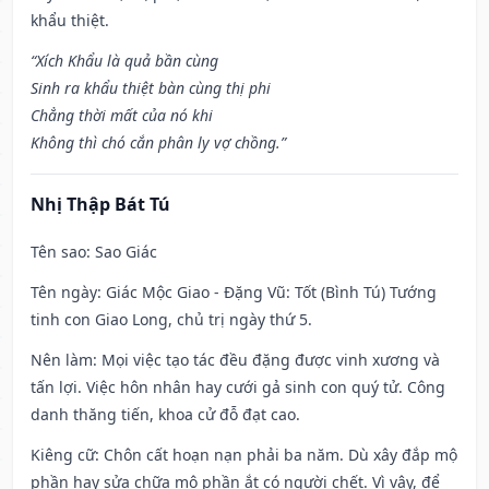
khẩu thiệt.
“Xích Khẩu là quả bần cùng
Sinh ra khẩu thiệt bàn cùng thị phi
Chẳng thời mất của nó khi
Không thì chó cắn phân ly vợ chồng.”
Nhị Thập Bát Tú
Tên sao
: Sao Giác
Tên ngày
: Giác Mộc Giao - Đặng Vũ: Tốt (Bình Tú) Tướng
tinh con Giao Long, chủ trị ngày thứ 5.
Nên làm
: Mọi việc tạo tác đều đặng được vinh xương và
tấn lợi. Việc hôn nhân hay cưới gả sinh con quý tử. Công
danh thăng tiến, khoa cử đỗ đạt cao.
Kiêng cữ
: Chôn cất hoạn nạn phải ba năm. Dù xây đắp mộ
phần hay sửa chữa mộ phần ắt có người chết. Vì vậy, để