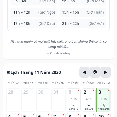
3h – 4h
(Giờ Dần)
5h – 6h
(Giờ Mão)
11h – 12h
(Giờ Ngọ)
15h – 16h
(Giờ Thân)
17h – 18h
(Giờ Dậu)
21h – 22h
(Giờ Hợi)
Nếu bạn muốn có mọi thứ, hãy biết rằng bạn không thể có tất cả
cùng một lúc.
— Oprah Winfrey
Lịch Tháng 11 Năm 2030
THỨ HAI
THỨ BA
THỨ TƯ
THỨ NĂM
THỨ SÁU
THỨ BẢY
CHỦ NHẬT
28
29
30
31
1
2
3
6/10
7/10
8/10
🐀
🐂
🐅
Canh Tý
Tân Sửu
Nhâm Dần
4
5
6
7
8
9
10