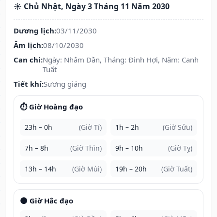
☀️ Chủ Nhật, Ngày 3 Tháng 11 Năm 2030
Dương lịch:
03/11/2030
Âm lịch:
08/10/2030
Can chi:
Ngày: Nhâm Dần, Tháng: Đinh Hợi, Năm: Canh
Tuất
Tiết khí:
Sương giáng
⏱️ Giờ Hoàng đạo
23h – 0h
(Giờ Tí)
1h – 2h
(Giờ Sửu)
7h – 8h
(Giờ Thìn)
9h – 10h
(Giờ Tỵ)
13h – 14h
(Giờ Mùi)
19h – 20h
(Giờ Tuất)
🌑 Giờ Hắc đạo