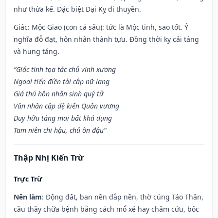
như thừa kế. Đặc biệt Đại Kỵ đi thuyền.
Giác: Mộc Giao (con cá sấu): tức là Mộc tinh, sao tốt. Ý
nghĩa đỗ đạt, hôn nhân thành tựu. Đồng thời kỵ cải táng
và hung táng.
“Giác tinh tọa tác chủ vinh xương
Ngoại tiến điền tài cập nữ lang
Giá thú hôn nhân sinh quý tử
Văn nhân cập đệ kiến Quân vương
Duy hữu táng mai bất khả dụng
Tam niên chi hậu, chủ ôn đậu”
Thập Nhị Kiến Trừ
Trực Trừ
Nên làm
: Động đất, ban nền đắp nền, thờ cúng Táo Thần,
cầu thầy chữa bệnh bằng cách mổ xẻ hay châm cứu, bốc