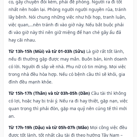
cọ, gây chuyện đói kém, phải đề phòng. Người ra đi tốt
nhất nên hoãn lại. Phòng người người nguyền rủa, tránh
lây bệnh. Nói chung những việc như hội họp, tranh luận,
việc quan,…nên tránh đi vào giờ này. Nếu bắt buộc phải
đi vào giờ này thì nên giữ miệng để hạn ché gây ẩu đả
hay cãi nhau.
Từ 13h-15h (Mùi) và từ 01-03h (Sửu)
Là giờ rất tốt lành,
nếu đi thường gặp được may mắn. Buôn bán, kinh doanh
có lời. Người đi sắp về nhà. Phụ nữ có tin mừng. Mọi việc
trong nhà đều hòa hợp. Nếu có bệnh cầu thì sẽ khỏi, gia
đình đều mạnh khỏe.
Từ 15h-17h (Thân) và từ 03h-05h (Dần)
Cầu tài thì không
có lợi, hoặc hay bị trái ý. Nếu ra đi hay thiệt, gặp nạn, việc
quan trọng thì phải đòn, gặp ma quỷ nên cúng tế thì mới
an.
Từ 17h-19h (Dậu) và từ 05h-07h (Mão)
Mọi công việc đều
được tốt lành, tốt nhất cầu tài đi theo hướng Tây Nam –