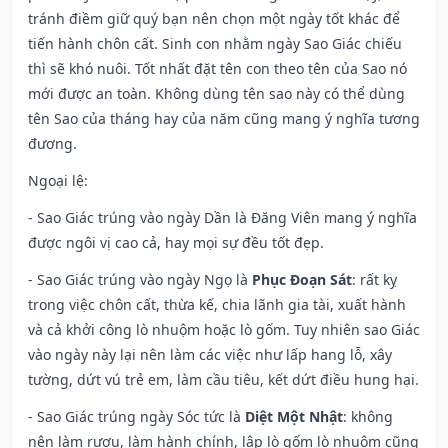
tránh điềm giữ quý bạn nên chọn một ngày tốt khác để
tiến hành chôn cất. Sinh con nhằm ngày Sao Giác chiếu
thì sẽ khó nuôi. Tốt nhất đặt tên con theo tên của Sao nó
mới được an toàn. Không dùng tên sao này có thể dùng
tên Sao của tháng hay của năm cũng mang ý nghĩa tương
đương.
Ngoại lệ
:
- Sao Giác trúng vào ngày Dần là Đăng Viên mang ý nghĩa
được ngôi vị cao cả, hay mọi sự đều tốt đẹp.
- Sao Giác trúng vào ngày Ngọ là
Phục Đoạn Sát
: rất kỵ
trong việc chôn cất, thừa kế, chia lãnh gia tài, xuất hành
và cả khởi công lò nhuộm hoặc lò gốm. Tuy nhiên sao Giác
vào ngày này lại nên làm các việc như lấp hang lỗ, xây
tường, dứt vú trẻ em, làm cầu tiêu, kết dứt điều hung hại.
- Sao Giác trúng ngày Sóc tức là
Diệt Một Nhật
: không
nên làm rượu, làm hành chính, lập lò gốm lò nhuộm cũng