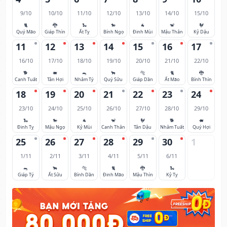
9/10
10/10
11/10
12/10
13/10
14/10
15/10
🐈
🐉
🐍
🐎
🐐
🐒
🐓
Quý Mão
Giáp Thìn
Ất Tỵ
Bính Ngọ
Đinh Mùi
Mậu Thân
Kỷ Dậu
11
12
13
14
15
16
17
16/10
17/10
18/10
19/10
20/10
21/10
22/10
🐕
🐖
🐀
🐂
🐅
🐈
🐉
Canh Tuất
Tân Hợi
Nhâm Tý
Quý Sửu
Giáp Dần
Ất Mão
Bính Thìn
18
19
20
21
22
23
24
23/10
24/10
25/10
26/10
27/10
28/10
29/10
🐍
🐎
🐐
🐒
🐓
🐕
🐖
Đinh Tỵ
Mậu Ngọ
Kỷ Mùi
Canh Thân
Tân Dậu
Nhâm Tuất
Quý Hợi
25
26
27
28
29
30
1
1/11
2/11
3/11
4/11
5/11
6/11
🐀
🐂
🐅
🐈
🐉
🐍
Giáp Tý
Ất Sửu
Bính Dần
Đinh Mão
Mậu Thìn
Kỷ Tỵ