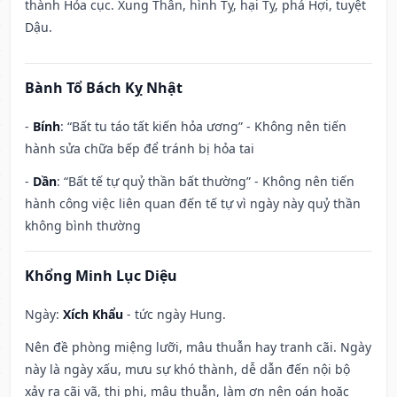
thành Hỏa cục. Xung Thân, hình Tỵ, hại Tỵ, phá Hợi, tuyệt
Dậu.
Bành Tổ Bách Kỵ Nhật
-
Bính
: “Bất tu táo tất kiến hỏa ương” - Không nên tiến
hành sửa chữa bếp để tránh bị hỏa tai
-
Dần
: “Bất tế tự quỷ thần bất thường” - Không nên tiến
hành công việc liên quan đến tế tự vì ngày này quỷ thần
không bình thường
Khổng Minh Lục Diệu
Ngày:
Xích Khẩu
- tức ngày Hung.
Nên đề phòng miệng lưỡi, mâu thuẫn hay tranh cãi. Ngày
này là ngày xấu, mưu sự khó thành, dễ dẫn đến nội bộ
xảy ra cãi vã, thị phi, mâu thuẫn, làm ơn nên oán hoặc