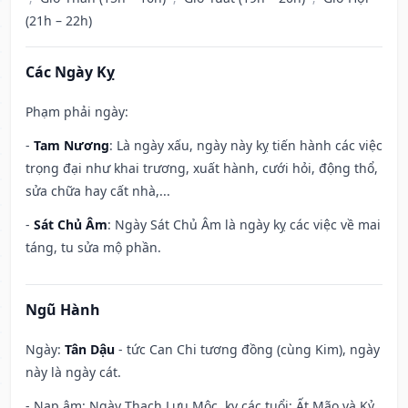
(21h – 22h)
Các Ngày Kỵ
Phạm phải ngày:
-
Tam Nương
: Là ngày xấu, ngày này kỵ tiến hành các việc
trọng đại như khai trương, xuất hành, cưới hỏi, động thổ,
sửa chữa hay cất nhà,...
-
Sát Chủ Âm
: Ngày Sát Chủ Âm là ngày kỵ các việc về mai
táng, tu sửa mộ phần.
Ngũ Hành
Ngày:
Tân Dậu
- tức Can Chi tương đồng (cùng Kim), ngày
này là ngày cát.
- Nạp âm: Ngày Thạch Lựu Mộc, kỵ các tuổi: Ất Mão và Kỷ