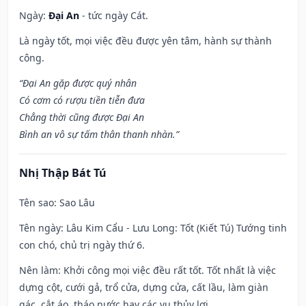
Ngày:
Đại An
- tức ngày Cát.
Là ngày tốt, mọi việc đều được yên tâm, hành sự thành
công.
“Đại An gặp được quý nhân
Có cơm có rượu tiền tiễn đưa
Chẳng thời cũng được Đại An
Bình an vô sự tấm thân thanh nhàn.”
Nhị Thập Bát Tú
Tên sao
: Sao Lâu
Tên ngày
: Lâu Kim Cẩu - Lưu Long: Tốt (Kiết Tú) Tướng tinh
con chó, chủ trị ngày thứ 6.
Nên làm
: Khởi công mọi việc đều rất tốt. Tốt nhất là việc
dựng cột, cưới gả, trổ cửa, dựng cửa, cất lầu, làm giàn
gác, cắt áo, tháo nước hay các vụ thủy lợi.