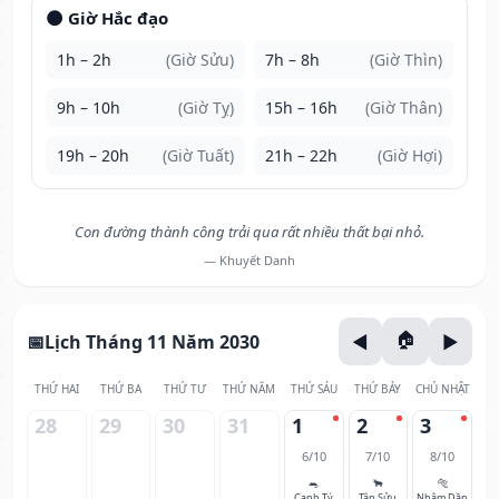
🌑 Giờ Hắc đạo
1h – 2h
(Giờ Sửu)
7h – 8h
(Giờ Thìn)
9h – 10h
(Giờ Tỵ)
15h – 16h
(Giờ Thân)
19h – 20h
(Giờ Tuất)
21h – 22h
(Giờ Hợi)
Con đường thành công trải qua rất nhiều thất bại nhỏ.
— Khuyết Danh
Lịch Tháng 11 Năm 2030
THỨ HAI
THỨ BA
THỨ TƯ
THỨ NĂM
THỨ SÁU
THỨ BẢY
CHỦ NHẬT
28
29
30
31
1
2
3
6/10
7/10
8/10
🐀
🐂
🐅
Canh Tý
Tân Sửu
Nhâm Dần