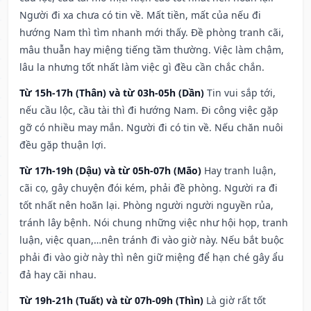
Người đi xa chưa có tin về. Mất tiền, mất của nếu đi
hướng Nam thì tìm nhanh mới thấy. Đề phòng tranh cãi,
mâu thuẫn hay miệng tiếng tầm thường. Việc làm chậm,
lâu la nhưng tốt nhất làm việc gì đều cần chắc chắn.
Từ 15h-17h (Thân) và từ 03h-05h (Dần)
Tin vui sắp tới,
nếu cầu lộc, cầu tài thì đi hướng Nam. Đi công việc gặp
gỡ có nhiều may mắn. Người đi có tin về. Nếu chăn nuôi
đều gặp thuận lợi.
Từ 17h-19h (Dậu) và từ 05h-07h (Mão)
Hay tranh luận,
cãi cọ, gây chuyện đói kém, phải đề phòng. Người ra đi
tốt nhất nên hoãn lại. Phòng người người nguyền rủa,
tránh lây bệnh. Nói chung những việc như hội họp, tranh
luận, việc quan,…nên tránh đi vào giờ này. Nếu bắt buộc
phải đi vào giờ này thì nên giữ miệng để hạn ché gây ẩu
đả hay cãi nhau.
Từ 19h-21h (Tuất) và từ 07h-09h (Thìn)
Là giờ rất tốt