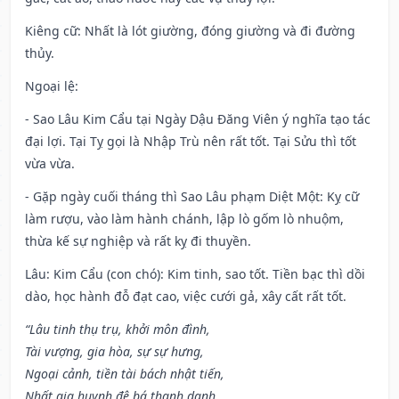
Kiêng cữ
: Nhất là lót giường, đóng giường và đi đường
thủy.
Ngoại lệ
:
- Sao Lâu Kim Cẩu tại Ngày Dậu Đăng Viên ý nghĩa tạo tác
đại lợi. Tại Tỵ gọi là Nhập Trù nên rất tốt. Tại Sửu thì tốt
vừa vừa.
- Gặp ngày cuối tháng thì Sao Lâu phạm Diệt Một: Kỵ cữ
làm rượu, vào làm hành chánh, lập lò gốm lò nhuộm,
thừa kế sự nghiệp và rất kỵ đi thuyền.
Lâu: Kim Cẩu (con chó): Kim tinh, sao tốt. Tiền bạc thì dồi
dào, học hành đỗ đạt cao, việc cưới gả, xây cất rất tốt.
“Lâu tinh thụ trụ, khởi môn đình,
Tài vượng, gia hòa, sự sự hưng,
Ngoại cảnh, tiền tài bách nhật tiến,
Nhất gia huynh đệ bá thanh danh.