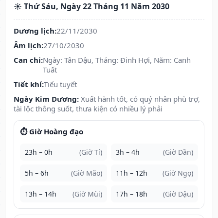
☀️ Thứ Sáu, Ngày 22 Tháng 11 Năm 2030
Dương lịch:
22/11/2030
Âm lịch:
27/10/2030
Can chi:
Ngày: Tân Dậu, Tháng: Đinh Hợi, Năm: Canh
Tuất
Tiết khí:
Tiểu tuyết
Ngày Kim Dương:
Xuất hành tốt, có quý nhân phù trợ,
tài lộc thông suốt, thưa kiện có nhiều lý phải
⏱️ Giờ Hoàng đạo
23h – 0h
(Giờ Tí)
3h – 4h
(Giờ Dần)
5h – 6h
(Giờ Mão)
11h – 12h
(Giờ Ngọ)
13h – 14h
(Giờ Mùi)
17h – 18h
(Giờ Dậu)