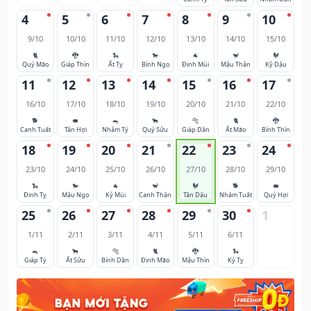
4
5
6
7
8
9
10
9/10
10/10
11/10
12/10
13/10
14/10
15/10
🐈
🐉
🐍
🐎
🐐
🐒
🐓
Quý Mão
Giáp Thìn
Ất Tỵ
Bính Ngọ
Đinh Mùi
Mậu Thân
Kỷ Dậu
11
12
13
14
15
16
17
16/10
17/10
18/10
19/10
20/10
21/10
22/10
🐕
🐖
🐀
🐂
🐅
🐈
🐉
Canh Tuất
Tân Hợi
Nhâm Tý
Quý Sửu
Giáp Dần
Ất Mão
Bính Thìn
18
19
20
21
22
23
24
23/10
24/10
25/10
26/10
27/10
28/10
29/10
🐍
🐎
🐐
🐒
🐓
🐕
🐖
Đinh Tỵ
Mậu Ngọ
Kỷ Mùi
Canh Thân
Tân Dậu
Nhâm Tuất
Quý Hợi
25
26
27
28
29
30
1
1/11
2/11
3/11
4/11
5/11
6/11
🐀
🐂
🐅
🐈
🐉
🐍
Giáp Tý
Ất Sửu
Bính Dần
Đinh Mão
Mậu Thìn
Kỷ Tỵ