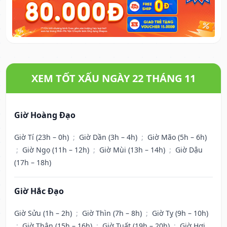
XEM TỐT XẤU NGÀY 22 THÁNG 11
Giờ Hoàng Đạo
Giờ Tí (23h – 0h)
;
Giờ Dần (3h – 4h)
;
Giờ Mão (5h – 6h)
;
Giờ Ngọ (11h – 12h)
;
Giờ Mùi (13h – 14h)
;
Giờ Dậu
(17h – 18h)
Giờ Hắc Đạo
Giờ Sửu (1h – 2h)
;
Giờ Thìn (7h – 8h)
;
Giờ Tỵ (9h – 10h)
;
Giờ Thân (15h – 16h)
;
Giờ Tuất (19h – 20h)
;
Giờ Hợi