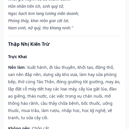
Hôn nhân tiến ích, sinh quý tử,
Ngọc bạch kim lang tương mãn doanh,
Phóng thủy, khai môn giai cát lợi,
Nam vinh, nữ quý, thọ khang ninh.”
Thập Nhị Kiến Trừ
Trực Khai
Nên làm
: Xuất hành, đi tàu thuyền, khởi tạo, động thổ,
san nền đắp nền, dựng xây kho vựa, làm hay sửa phòng
bếp, thờ cúng Táo Thần, đóng giường lót giường, may áo,
lắp đặt cỗ máy dệt hay các loại máy, cấy lúa gặt lúa, đào
ao giếng, tháo nước, các việc trong vụ chăn nuôi, mở
thông hào rãnh, cầu thầy chữa bệnh, bốc thuốc, uống
thuốc, mua trâu, làm rượu, nhập học, học kỹ nghệ, vẽ
tranh, tu sửa cây cối.
Không nên
: Chôn cất