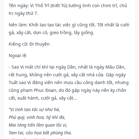
Tên ngày
: Vị Thổ Trĩ (Kiết Tú) tướng tinh con chim trĩ, chủ
trị ngày thứ 7.
Nên làm
: Khởi tạo tạo tác việc gì cũng tốt. Tốt nhất là cưới
gả, xây cất, dọn cỏ, gieo trồng, lấy giống.
Kiêng cữ
: Đi thuyền
Ngoại lệ
:
- Sao Vị mất chí khí tại ngày Dần, nhất là ngày Mậu Dần,
rất hung, không nên cưới gả, xây cất nhà cửa. Gặp ngày
Tuất sao Vị đăng viên nên mưu cầu công danh tốt, nhưng
cũng phạm Phục Đoạn, do đó gặp ngày này nên kỵ chôn
cất, xuất hành, cưới gả, xây cất...
“Vị tinh tạo tác sự như hà,
Phú quý, vinh hoa, hỷ khí đa,
Mai táng tiến lâm quan lộc vị,
Tam tai, cửu họa bất phùng tha.