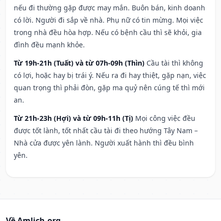
nếu đi thường gặp được may mắn. Buôn bán, kinh doanh
có lời. Người đi sắp về nhà. Phụ nữ có tin mừng. Mọi việc
trong nhà đều hòa hợp. Nếu có bệnh cầu thì sẽ khỏi, gia
đình đều mạnh khỏe.
Từ 19h-21h (Tuất) và từ 07h-09h (Thìn)
Cầu tài thì không
có lợi, hoặc hay bị trái ý. Nếu ra đi hay thiệt, gặp nạn, việc
quan trọng thì phải đòn, gặp ma quỷ nên cúng tế thì mới
an.
Từ 21h-23h (Hợi) và từ 09h-11h (Tị)
Mọi công việc đều
được tốt lành, tốt nhất cầu tài đi theo hướng Tây Nam –
Nhà cửa được yên lành. Người xuất hành thì đều bình
yên.
Về Amlich.org