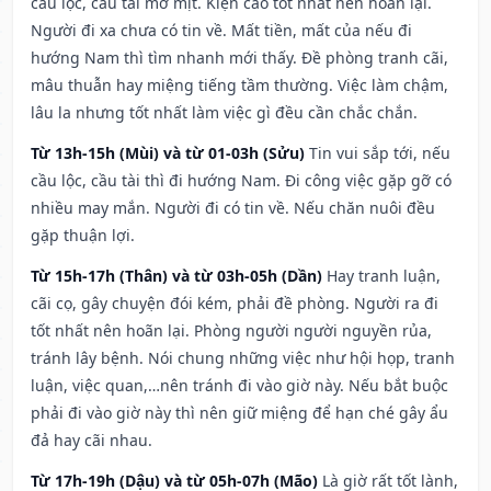
cầu lộc, cầu tài mờ mịt. Kiện cáo tốt nhất nên hoãn lại.
Người đi xa chưa có tin về. Mất tiền, mất của nếu đi
hướng Nam thì tìm nhanh mới thấy. Đề phòng tranh cãi,
mâu thuẫn hay miệng tiếng tầm thường. Việc làm chậm,
lâu la nhưng tốt nhất làm việc gì đều cần chắc chắn.
Từ 13h-15h (Mùi) và từ 01-03h (Sửu)
Tin vui sắp tới, nếu
cầu lộc, cầu tài thì đi hướng Nam. Đi công việc gặp gỡ có
nhiều may mắn. Người đi có tin về. Nếu chăn nuôi đều
gặp thuận lợi.
Từ 15h-17h (Thân) và từ 03h-05h (Dần)
Hay tranh luận,
cãi cọ, gây chuyện đói kém, phải đề phòng. Người ra đi
tốt nhất nên hoãn lại. Phòng người người nguyền rủa,
tránh lây bệnh. Nói chung những việc như hội họp, tranh
luận, việc quan,…nên tránh đi vào giờ này. Nếu bắt buộc
phải đi vào giờ này thì nên giữ miệng để hạn ché gây ẩu
đả hay cãi nhau.
Từ 17h-19h (Dậu) và từ 05h-07h (Mão)
Là giờ rất tốt lành,