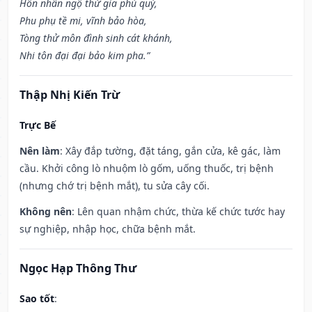
Hôn nhân ngộ thử gia phú quý,
Phu phụ tề mi, vĩnh bảo hòa,
Tòng thử môn đình sinh cát khánh,
Nhi tôn đại đại bảo kim pha.”
Thập Nhị Kiến Trừ
Trực Bế
Nên làm
: Xây đắp tường, đặt táng, gắn cửa, kê gác, làm
cầu. Khởi công lò nhuộm lò gốm, uống thuốc, trị bệnh
(nhưng chớ trị bệnh mắt), tu sửa cây cối.
Không nên
: Lên quan nhậm chức, thừa kế chức tước hay
sự nghiệp, nhập học, chữa bệnh mắt.
Ngọc Hạp Thông Thư
Sao tốt
: