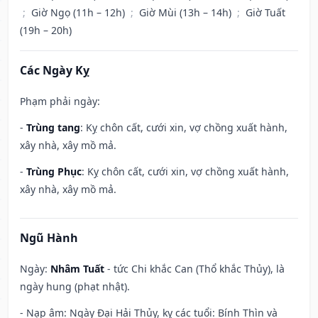
;
Giờ Ngọ (11h – 12h)
;
Giờ Mùi (13h – 14h)
;
Giờ Tuất
(19h – 20h)
Các Ngày Kỵ
Phạm phải ngày:
-
Trùng tang
: Kỵ chôn cất, cưới xin, vợ chồng xuất hành,
xây nhà, xây mồ mả.
-
Trùng Phục
: Kỵ chôn cất, cưới xin, vợ chồng xuất hành,
xây nhà, xây mồ mả.
Ngũ Hành
Ngày:
Nhâm Tuất
- tức Chi khắc Can (Thổ khắc Thủy), là
ngày hung (phạt nhật).
- Nạp âm: Ngày Đại Hải Thủy, kỵ các tuổi: Bính Thìn và