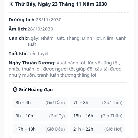
☀️ Thứ Bảy, Ngày 23 Tháng 11 Năm 2030
Dương lịch:
23/11/2030
Âm lịch:
28/10/2030
Can chi:
Ngày: Nhâm Tuất, Tháng: Đinh Hợi, Năm: Canh
Tuất
Tiết khí:
Tiểu tuyết
Ngày Thuần Dương:
Xuất hành tốt, lúc về cũng tốt,
nhiều thuận lợi, được người tốt giúp đỡ, cầu tài được
như ý muốn, tranh luận thường thắng lợi
⏱️ Giờ Hoàng đạo
3h – 4h
(Giờ Dần)
7h – 8h
(Giờ Thìn)
9h – 10h
(Giờ Tỵ)
15h – 16h
(Giờ Thân)
17h – 18h
(Giờ Dậu)
21h – 22h
(Giờ Hợi)