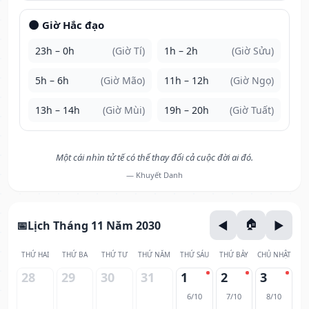
🌑 Giờ Hắc đạo
23h – 0h
(Giờ Tí)
1h – 2h
(Giờ Sửu)
5h – 6h
(Giờ Mão)
11h – 12h
(Giờ Ngọ)
13h – 14h
(Giờ Mùi)
19h – 20h
(Giờ Tuất)
Một cái nhìn tử tế có thể thay đổi cả cuộc đời ai đó.
— Khuyết Danh
Lịch Tháng 11 Năm 2030
THỨ HAI
THỨ BA
THỨ TƯ
THỨ NĂM
THỨ SÁU
THỨ BẢY
CHỦ NHẬT
28
29
30
31
1
2
3
6/10
7/10
8/10