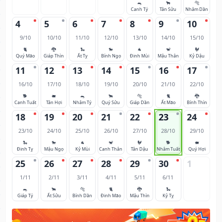
🐀
🐂
🐅
Canh Tý
Tân Sửu
Nhâm Dần
4
5
6
7
8
9
10
9/10
10/10
11/10
12/10
13/10
14/10
15/10
🐈
🐉
🐍
🐎
🐐
🐒
🐓
Quý Mão
Giáp Thìn
Ất Tỵ
Bính Ngọ
Đinh Mùi
Mậu Thân
Kỷ Dậu
11
12
13
14
15
16
17
16/10
17/10
18/10
19/10
20/10
21/10
22/10
🐕
🐖
🐀
🐂
🐅
🐈
🐉
Canh Tuất
Tân Hợi
Nhâm Tý
Quý Sửu
Giáp Dần
Ất Mão
Bính Thìn
18
19
20
21
22
23
24
23/10
24/10
25/10
26/10
27/10
28/10
29/10
🐍
🐎
🐐
🐒
🐓
🐕
🐖
Đinh Tỵ
Mậu Ngọ
Kỷ Mùi
Canh Thân
Tân Dậu
Nhâm Tuất
Quý Hợi
25
26
27
28
29
30
1
1/11
2/11
3/11
4/11
5/11
6/11
🐀
🐂
🐅
🐈
🐉
🐍
Giáp Tý
Ất Sửu
Bính Dần
Đinh Mão
Mậu Thìn
Kỷ Tỵ