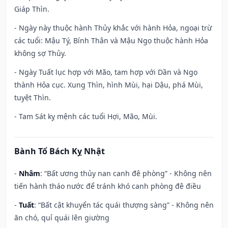
Giáp Thìn.
- Ngày này thuộc hành Thủy khắc với hành Hỏa, ngoại trừ
các tuổi: Mậu Tý, Bính Thân và Mậu Ngọ thuộc hành Hỏa
không sợ Thủy.
- Ngày Tuất lục hợp với Mão, tam hợp với Dần và Ngọ
thành Hỏa cục. Xung Thìn, hình Mùi, hại Dậu, phá Mùi,
tuyệt Thìn.
- Tam Sát kỵ mệnh các tuổi Hợi, Mão, Mùi.
Bành Tổ Bách Kỵ Nhật
-
Nhâm
: “Bất ương thủy nan canh đê phòng” - Không nên
tiến hành tháo nước để tránh khó canh phòng đê điều
-
Tuất
: “Bất cật khuyển tác quái thượng sàng” - Không nên
ăn chó, quỉ quái lên giường