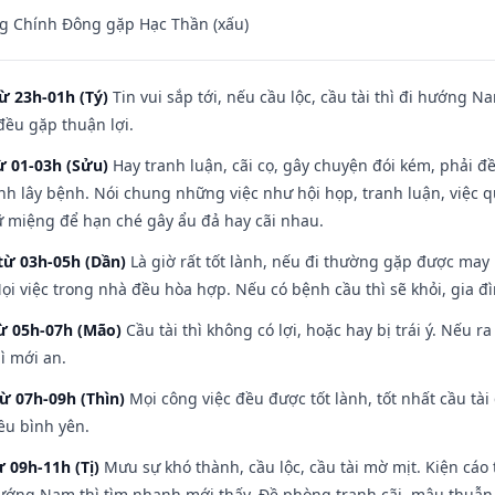
g Chính Đông gặp Hạc Thần (xấu)
ừ 23h-01h (Tý)
Tin vui sắp tới, nếu cầu lộc, cầu tài thì đi hướng 
đều gặp thuận lợi.
ừ 01-03h (Sửu)
Hay tranh luận, cãi cọ, gây chuyện đói kém, phải đ
nh lây bệnh. Nói chung những việc như hội họp, tranh luận, việc q
iữ miệng để hạn ché gây ẩu đả hay cãi nhau.
từ 03h-05h (Dần)
Là giờ rất tốt lành, nếu đi thường gặp được may
ọi việc trong nhà đều hòa hợp. Nếu có bệnh cầu thì sẽ khỏi, gia 
từ 05h-07h (Mão)
Cầu tài thì không có lợi, hoặc hay bị trái ý. Nếu r
ì mới an.
từ 07h-09h (Thìn)
Mọi công việc đều được tốt lành, tốt nhất cầu t
ều bình yên.
ừ 09h-11h (Tị)
Mưu sự khó thành, cầu lộc, cầu tài mờ mịt. Kiện cáo 
hướng Nam thì tìm nhanh mới thấy. Đề phòng tranh cãi, mâu thuẫn