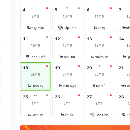
⭐
4
5
6
7
9/10
10/10
11/10
1
🐈
🐉
🐍
🐎
Quý Mão
Giáp Thìn
Ất Tỵ
Bí
11
12
13
14
16/10
17/10
18/10
1
🐕
🐖
🐀
🐂
Canh Tuất
Tân Hợi
Nhâm Tý
Q
⭐
18
19
20
21
23/10
24/10
25/10
2
🐍
🐎
🐐
🐒
Đinh Tỵ
Mậu Ngọ
Kỷ Mùi
Ca
🌙
25
26
27
28
1/11
2/11
3/11
4
🐀
🐂
🐅
🐈
Giáp Tý
Ất Sửu
Bính Dần
Đi