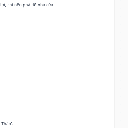
ợi, chỉ nên phá dỡ nhà cửa.
 Thần'.