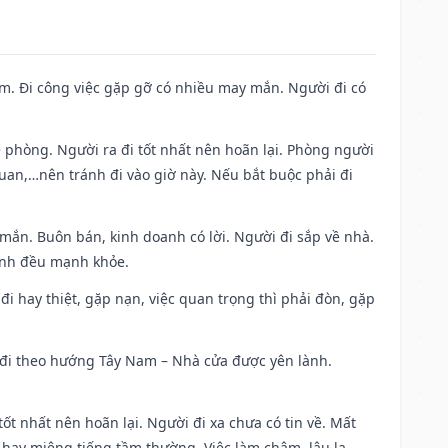
Nam. Đi công việc gặp gỡ có nhiều may mắn. Người đi có
ề phòng. Người ra đi tốt nhất nên hoãn lại. Phòng người
uan,…nên tránh đi vào giờ này. Nếu bắt buộc phải đi
 mắn. Buôn bán, kinh doanh có lời. Người đi sắp về nhà.
đình đều mạnh khỏe.
a đi hay thiệt, gặp nạn, việc quan trọng thì phải đòn, gặp
ài đi theo hướng Tây Nam – Nhà cửa được yên lành.
tốt nhất nên hoãn lại. Người đi xa chưa có tin về. Mất
 hay miệng tiếng tầm thường. Việc làm chậm, lâu la