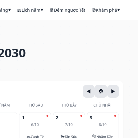
háng
📖
Lịch năm
🧧
Đếm ngược Tết
🧭
Khám phá
▼
▼
▼
2030
 NĂM
THỨ SÁU
THỨ BẢY
CHỦ NHẬT
1
2
3
6/10
7/10
8/10
🐀
🐂
🐅
Canh Tý
Tân Sửu
Nhâm Dần