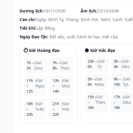
Dương lịch:
18/11/2030
Âm lịch:
23/10/2030
Can chi:
Ngày: Đinh Tỵ, Tháng: Đinh Hợi, Năm: Canh Tuất
Tiết khí:
Lập đông
Ngày Đạo Tặc:
Rất xấu, xuất hành bị hại, mất của
⏱️ Giờ Hoàng đạo
🌑 Giờ Hắc đạo
23h –
(Giờ
3h –
(Giờ
1h –
(Giờ
7h –
(Giờ
0h
Tí)
4h
Dần)
2h
Sửu)
8h
Thìn)
5h –
(Giờ
9h –
(Giờ
11h
(Giờ
13h
(Giờ
6h
Mão)
10h
Tỵ)
–
Ngọ)
–
Mùi)
12h
14h
15h
(Giờ
17h
(Giờ
–
Thân)
–
Dậu)
19h
(Giờ
21h
(Giờ
16h
18h
–
Tuất)
–
Hợi)
20h
22h