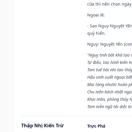
cửa thì nên chọn ngày
Ngoại lệ
:
- Sao Nguy Nguyệt Yến 
quý hiển.
Nguy: Nguyệt Yến (con 
“Nguy tinh bât khả tạo
Tự điếu, tao hình kiến 
Tam tuế hài nhi tao thủ
Hậu sinh xuất ngoại bấ
Mai táng nhược hoàn p
Chu niên bách nhật ngọ
Khai môn, phóng thủy t
Tam niên ngũ tái diệc b
Thập Nhị Kiến Trừ
Trực Phá