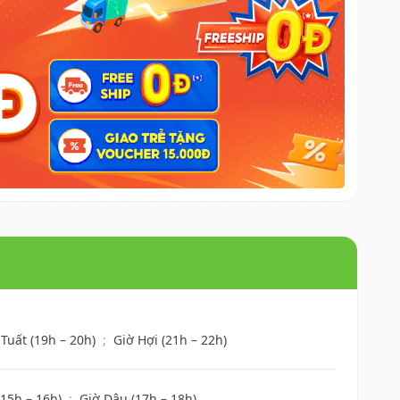
 Tuất (19h – 20h)
;
Giờ Hợi (21h – 22h)
(15h – 16h)
;
Giờ Dậu (17h – 18h)