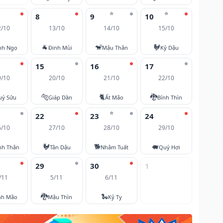
⭐
⭐
8
9
10
2/10
13/10
14/10
15/10
🐐
🐒
🐓
nh Ngọ
Đinh Mùi
Mậu Thân
Kỷ Dậu
15
16
17
9/10
20/10
21/10
22/10
🐅
🐈
🐉
uý Sửu
Giáp Dần
Ất Mão
Bính Thìn
⭐
22
23
24
6/10
27/10
28/10
29/10
🐓
🐕
🐖
nh Thân
Tân Dậu
Nhâm Tuất
Quý Hợi
29
30
1
/11
5/11
6/11
🐉
🐍
nh Mão
Mậu Thìn
Kỷ Tỵ