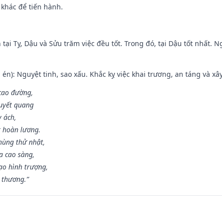
 khác để tiến hành.
tại Tỵ, Dậu và Sửu trăm việc đều tốt. Trong đó, tại Dậu tốt nhất.
én): Nguyệt tinh, sao xấu. Khắc kỵ việc khai trương, an táng và xâ
 cao đường,
huyết quang
y ách,
t hoàn lương.
hùng thử nhật,
a cao sàng,
ạo hình trượng,
i thương.”