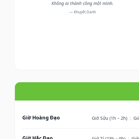
Không ai thành công một mình.
— Khuyết Danh
Giờ Hoàng Đạo
Giờ Sửu (1h – 2h)
;
Gi
Giờ Hắc Đạo
Giờ Tí (23h – 0h)
;
Giờ