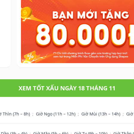
XEM TỐT XẤU NGÀY 18 THÁNG 11
ờ Thìn (7h – 8h)
;
Giờ Ngọ (11h – 12h)
;
Giờ Mùi (13h – 14h)
;
Giờ
 Dần (3h – 4h)
;
Giờ Mão (5h – 6h)
;
Giờ Tỵ (9h – 10h)
;
Giờ Thân 