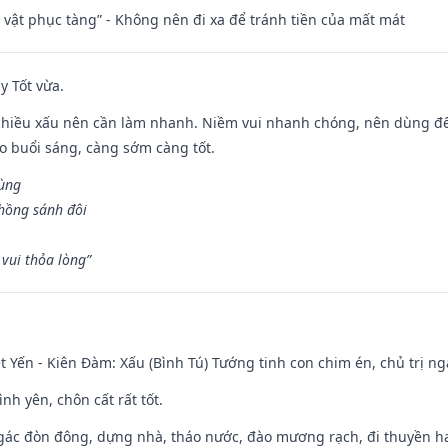
ài vật phục tàng” - Không nên đi xa để tránh tiền của mất mát
y Tốt vừa.
chiều xấu nên cần làm nhanh. Niềm vui nhanh chóng, nên dùng để 
ào buổi sáng, càng sớm càng tốt.
hùng
hồng sánh đôi
vui thỏa lòng”
 Yến - Kiên Đàm: Xấu (Bình Tú) Tướng tinh con chim én, chủ trị ng
ình yên, chôn cất rất tốt.
gác đòn đông, dựng nhà, tháo nước, đào mương rạch, đi thuyền hay