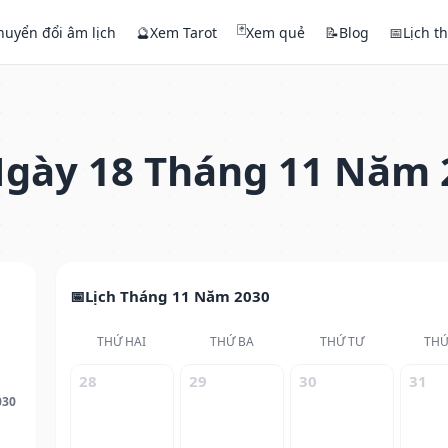
🃏
huyển đổi âm lịch
🔮
Xem Tarot
Xem quẻ
📝
Blog
📅
Lịch t
gày 18 Tháng 11 Năm 
Lịch Tháng 11 Năm 2030
THỨ HAI
THỨ BA
THỨ TƯ
THỨ
28
29
30
31
030