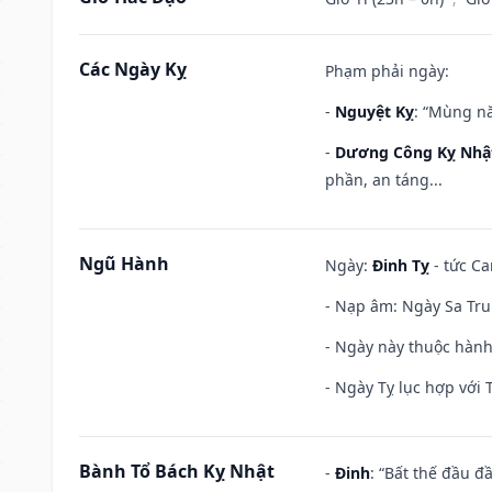
Các Ngày Kỵ
Phạm phải ngày:
-
Nguyệt Kỵ
: “Mùng nă
-
Dương Công Kỵ Nhậ
phần, an táng...
Ngũ Hành
Ngày:
Đinh Tỵ
- tức Ca
- Nạp âm: Ngày Sa Trun
- Ngày này thuộc hành
- Ngày Tỵ lục hợp với 
Bành Tổ Bách Kỵ Nhật
-
Đinh
: “Bất thế đầu đ