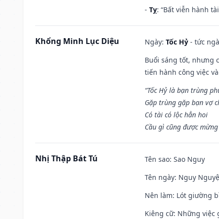
-
Tỵ
: “Bất viễn hành t
Khổng Minh Lục Diệu
Ngày:
Tốc Hỷ
- tức ngà
Buổi sáng tốt, nhưng 
tiến hành công việc v
“Tốc Hỷ là bạn trùng p
Gặp trùng gặp bạn vợ c
Có tài có lộc hẳn hoi
Cầu gì cũng được mừng 
Nhị Thập Bát Tú
Tên sao
: Sao Nguy
Tên ngày
: Nguy Nguyệt
Nên làm
: Lót giường b
Kiêng cữ
: Những việc 