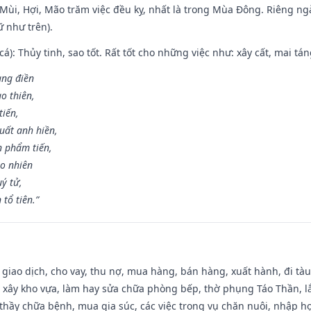
i Mùi, Hợi, Mão trăm việc đều kỵ, nhất là trong Mùa Đông. Riêng 
 như trên).
 cá): Thủy tinh, sao tốt. Rất tốt cho những việc như: xây cất, mai t
rang điền
o thiên,
tiến,
uất anh hiền,
n phẩm tiến,
ao nhiên
uý tử,
tổ tiên.”
, giao dịch, cho vay, thu nợ, mua hàng, bán hàng, xuất hành, đi tà
 xây kho vựa, làm hay sửa chữa phòng bếp, thờ phụng Táo Thần, lắp
thầy chữa bệnh, mua gia súc, các việc trong vụ chăn nuôi, nhập học