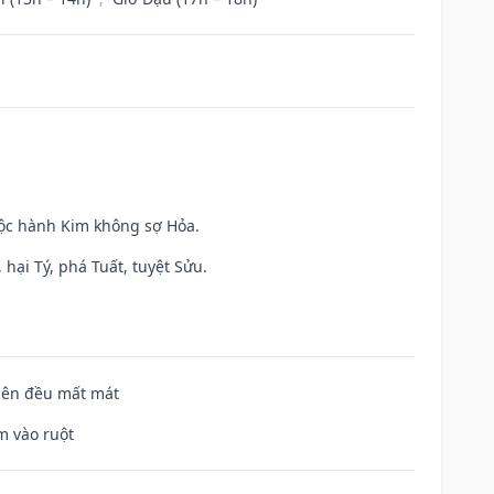
uộc hành Kim không sợ Hỏa.
hại Tý, phá Tuất, tuyệt Sửu.
 bên đều mất mát
m vào ruột