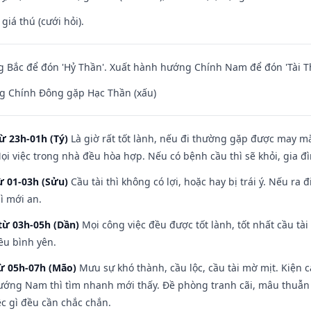
 giá thú (cưới hỏi).
 Bắc để đón 'Hỷ Thần'. Xuất hành hướng Chính Nam để đón 'Tài T
g Chính Đông gặp Hạc Thần (xấu)
ừ 23h-01h (Tý)
Là giờ rất tốt lành, nếu đi thường gặp được may mắ
ọi việc trong nhà đều hòa hợp. Nếu có bệnh cầu thì sẽ khỏi, gia 
ừ 01-03h (Sửu)
Cầu tài thì không có lợi, hoặc hay bị trái ý. Nếu ra 
ì mới an.
từ 03h-05h (Dần)
Mọi công việc đều được tốt lành, tốt nhất cầu t
ều bình yên.
từ 05h-07h (Mão)
Mưu sự khó thành, cầu lộc, cầu tài mờ mịt. Kiện c
hướng Nam thì tìm nhanh mới thấy. Đề phòng tranh cãi, mâu thuẫn
ệc gì đều cần chắc chắn.