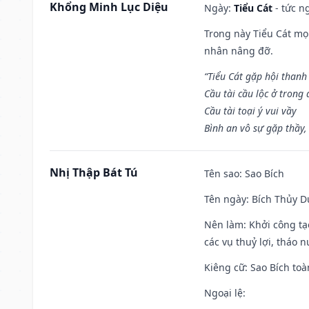
Khổng Minh Lục Diệu
Ngày:
Tiểu Cát
- tức n
Trong này Tiểu Cát mọi
nhân nâng đỡ.
“Tiểu Cát gặp hội thanh
Cầu tài cầu lộc ở trong
Cầu tài toại ý vui vầy
Bình an vô sự gặp thầy,
Nhị Thập Bát Tú
Tên sao
: Sao Bích
Tên ngày
: Bích Thủy D
Nên làm
: Khởi công tạ
các vụ thuỷ lợi, tháo 
Kiêng cữ
: Sao Bích toà
Ngoại lệ
: