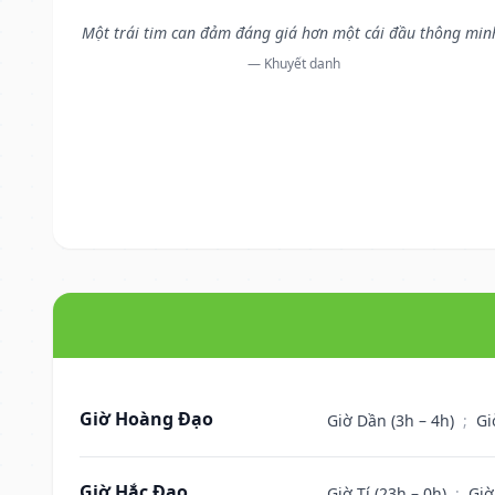
Một trái tim can đảm đáng giá hơn một cái đầu thông min
— Khuyết danh
Giờ Hoàng Đạo
Giờ Dần (3h – 4h)
;
Gi
Giờ Hắc Đạo
Giờ Tí (23h – 0h)
;
Giờ