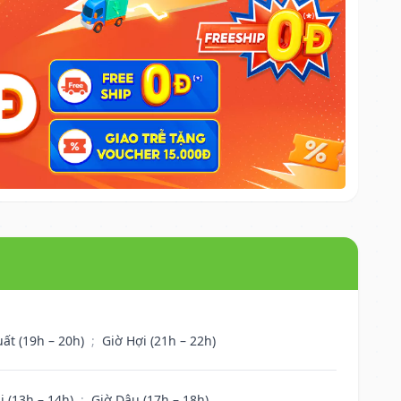
uất (19h – 20h)
;
Giờ Hợi (21h – 22h)
i (13h – 14h)
;
Giờ Dậu (17h – 18h)