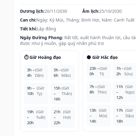
Dương lịch:
20/11/2030
Âm lịch:
25/10/2030
Can chi:
Ngày: Kỷ Mùi, Tháng: Đinh Hợi, Năm: Canh Tuất
Tiết khí:
Lập đông
Ngày Đường Phong:
Rất tốt, xuất hành thuận lợi, cầu tà
được như ý muốn, gặp quý nhân phù trợ
⏱️ Giờ Hoàng đạo
🌑 Giờ Hắc đạo
23h –
(Giờ
1h –
(Giờ
3h –
(Giờ
5h –
(Giờ
0h
Tí)
2h
Sửu)
4h
Dần)
6h
Mão)
7h –
(Giờ
11h
(Giờ
9h –
(Giờ
15h
(Giờ
8h
Thìn)
–
Ngọ)
10h
Tỵ)
–
Thân)
12h
16h
13h
(Giờ
17h
(Giờ
19h
(Giờ
21h
(Giờ
–
Mùi)
–
Dậu)
–
Tuất)
–
Hợi)
14h
18h
20h
22h