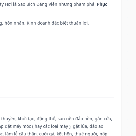
ngày Hợi là Sao Bích Đăng Viên nhưng phạm phải
Phục
áng, hôn nhân. Kinh doanh đặc biệt thuận lợi.
u thuyền, khởi tạo, động thổ, san nền đắp nền, gắn cửa,
 đặt máy móc ( hay các loại máy ), gặt lúa, đào ao
, làm lễ cầu thân, cưới gả, kết hôn, thuê người, nộp