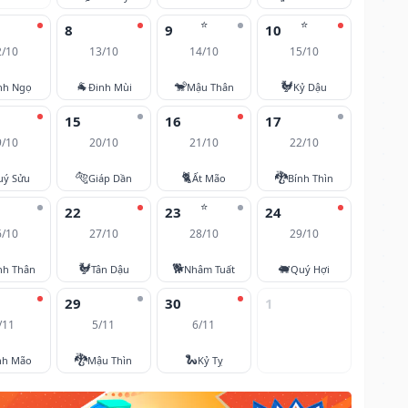
⭐
⭐
8
9
10
2/10
13/10
14/10
15/10
🐐
🐒
🐓
nh Ngọ
Đinh Mùi
Mậu Thân
Kỷ Dậu
15
16
17
9/10
20/10
21/10
22/10
🐅
🐈
🐉
uý Sửu
Giáp Dần
Ất Mão
Bính Thìn
⭐
22
23
24
6/10
27/10
28/10
29/10
🐓
🐕
🐖
nh Thân
Tân Dậu
Nhâm Tuất
Quý Hợi
29
30
1
/11
5/11
6/11
🐉
🐍
nh Mão
Mậu Thìn
Kỷ Tỵ