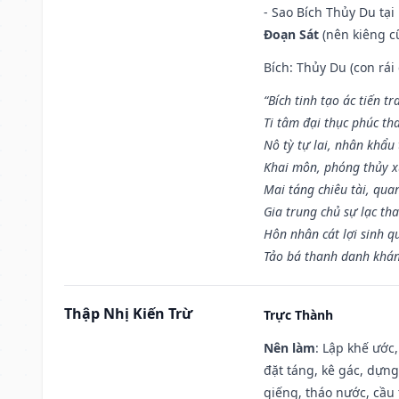
- Sao Bích Thủy Du tạ
Đoạn Sát
(nên kiêng cữ
Bích: Thủy Du (con rái
“Bích tinh tạo ác tiến t
Ti tâm đại thục phúc tha
Nô tỳ tự lai, nhân khẩu 
Khai môn, phóng thủy x
Mai táng chiêu tài, qua
Gia trung chủ sự lạc th
Hôn nhân cát lợi sinh q
Tảo bá thanh danh khán 
Thập Nhị Kiến Trừ
Trực Thành
Nên làm
: Lập khế ước
đặt táng, kê gác, dựng
giếng, tháo nước, cầu 