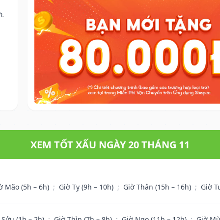
h.
XEM TỐT XẤU NGÀY 20 THÁNG 11
ờ Mão (5h – 6h)
;
Giờ Tỵ (9h – 10h)
;
Giờ Thân (15h – 16h)
;
Giờ T
 Sửu (1h – 2h)
;
Giờ Thìn (7h – 8h)
;
Giờ Ngọ (11h – 12h)
;
Giờ Mù