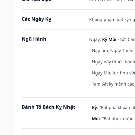
Các Ngày Kỵ
Không phạm bất kỳ ngày
Ngũ Hành
Ngày:
Kỷ Mùi
- tức Can
- Nạp âm: Ngày Thiên 
- Ngày này thuộc hành
- Ngày Mùi lục hợp vớ
- Tam Sát kỵ mệnh các 
Bành Tổ Bách Kỵ Nhật
-
Kỷ
: “Bất phá khoán 
-
Mùi
: “Bất phục dược