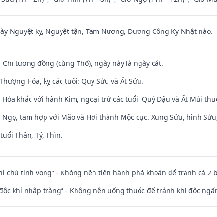
 Nguyệt kỵ, Nguyệt tận, Tam Nương, Dương Công Kỵ Nhật nào.
 Chi tương đồng (cùng Thổ), ngày này là ngày cát.
Thượng Hỏa, kỵ các tuổi: Quý Sửu và Ất Sửu.
 Hỏa khắc với hành Kim, ngoại trừ các tuổi: Quý Dậu và Ất Mùi th
i Ngọ, tam hợp với Mão và Hợi thành Mộc cục. Xung Sửu, hình Sửu, 
tuổi Thân, Tý, Thìn.
nhị chủ tịnh vong” - Không nên tiến hành phá khoán để tránh cả 2
 độc khí nhập tràng” - Không nên uống thuốc để tránh khí độc ngấ