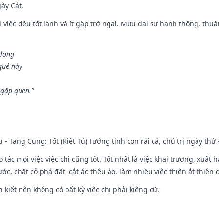
gày Cát.
 việc đều tốt lành và ít gặp trở ngại. Mưu đại sự hanh thông, thuậ
 long
 quẻ này
 gặp quen.”
u - Tang Cung: Tốt (Kiết Tú) Tướng tinh con rái cá, chủ trị ngày thứ 
o tác mọi việc việc chi cũng tốt. Tốt nhất là việc khai trương, xuất 
nước, chặt cỏ phá đất, cắt áo thêu áo, làm nhiều việc thiện ắt thiện
n kiết nên không có bất kỳ việc chi phải kiêng cữ.