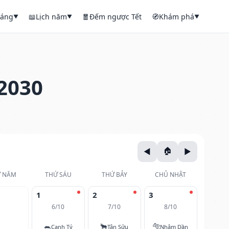
háng
📖
Lịch năm
🧧
Đếm ngược Tết
🧭
Khám phá
▼
▼
▼
2030
 NĂM
THỨ SÁU
THỨ BẢY
CHỦ NHẬT
1
2
3
6/10
7/10
8/10
🐀
🐂
🐅
Canh Tý
Tân Sửu
Nhâm Dần