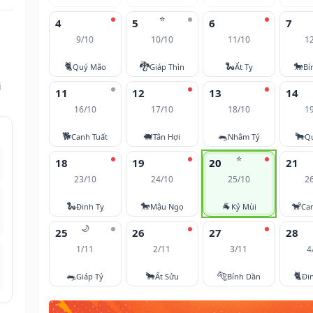
⭐
4
5
6
7
9/10
10/10
11/10
1
🐈
🐉
🐍
🐎
Quý Mão
Giáp Thìn
Ất Tỵ
Bí
i
11
12
13
14
16/10
17/10
18/10
1
🐕
🐖
🐀
🐂
Canh Tuất
Tân Hợi
Nhâm Tý
Q
⭐
18
19
20
21
23/10
24/10
25/10
2
🐍
🐎
🐐
🐒
Đinh Tỵ
Mậu Ngọ
Kỷ Mùi
Ca
🌙
25
26
27
28
1/11
2/11
3/11
4
🐀
🐂
🐅
🐈
Giáp Tý
Ất Sửu
Bính Dần
Đi