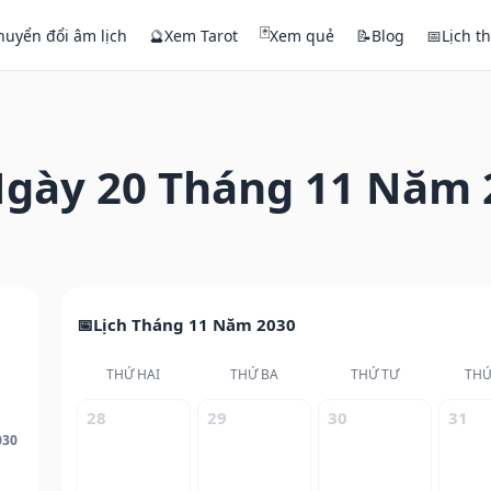
🃏
huyển đổi âm lịch
🔮
Xem Tarot
Xem quẻ
📝
Blog
📅
Lịch t
gày 20 Tháng 11 Năm 
Lịch Tháng 11 Năm 2030
THỨ HAI
THỨ BA
THỨ TƯ
THỨ
28
29
30
31
030