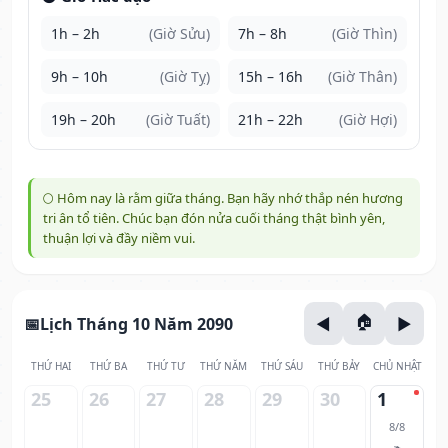
1h – 2h
(Giờ Sửu)
7h – 8h
(Giờ Thìn)
9h – 10h
(Giờ Tỵ)
15h – 16h
(Giờ Thân)
19h – 20h
(Giờ Tuất)
21h – 22h
(Giờ Hợi)
🌕 Hôm nay là rằm giữa tháng. Bạn hãy nhớ thắp nén hương
tri ân tổ tiên. Chúc bạn đón nửa cuối tháng thật bình yên,
thuận lợi và đầy niềm vui.
Lịch Tháng 10 Năm 2090
THỨ HAI
THỨ BA
THỨ TƯ
THỨ NĂM
THỨ SÁU
THỨ BẢY
CHỦ NHẬT
25
26
27
28
29
30
1
8/8