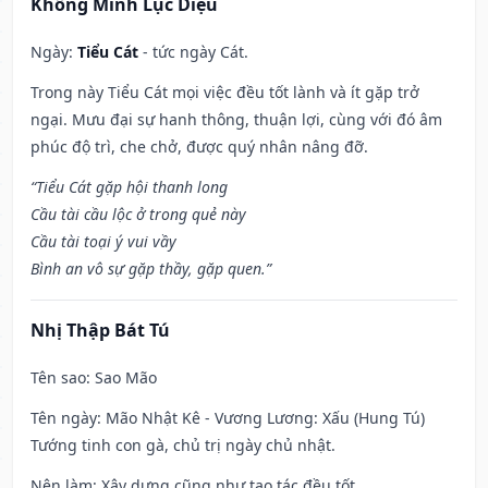
Khổng Minh Lục Diệu
Ngày:
Tiểu Cát
- tức ngày Cát.
Trong này Tiểu Cát mọi việc đều tốt lành và ít gặp trở
ngại. Mưu đại sự hanh thông, thuận lợi, cùng với đó âm
phúc độ trì, che chở, được quý nhân nâng đỡ.
“Tiểu Cát gặp hội thanh long
Cầu tài cầu lộc ở trong quẻ này
Cầu tài toại ý vui vầy
Bình an vô sự gặp thầy, gặp quen.”
Nhị Thập Bát Tú
Tên sao
: Sao Mão
Tên ngày
: Mão Nhật Kê - Vương Lương: Xấu (Hung Tú)
Tướng tinh con gà, chủ trị ngày chủ nhật.
Nên làm
: Xây dựng cũng như tạo tác đều tốt.