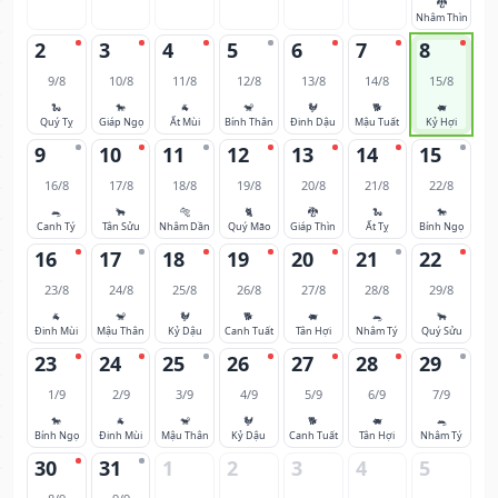
🐉
Nhâm Thìn
2
3
4
5
6
7
8
9/8
10/8
11/8
12/8
13/8
14/8
15/8
🐍
🐎
🐐
🐒
🐓
🐕
🐖
Quý Tỵ
Giáp Ngọ
Ất Mùi
Bính Thân
Đinh Dậu
Mậu Tuất
Kỷ Hợi
9
10
11
12
13
14
15
16/8
17/8
18/8
19/8
20/8
21/8
22/8
🐀
🐂
🐅
🐈
🐉
🐍
🐎
Canh Tý
Tân Sửu
Nhâm Dần
Quý Mão
Giáp Thìn
Ất Tỵ
Bính Ngọ
16
17
18
19
20
21
22
23/8
24/8
25/8
26/8
27/8
28/8
29/8
🐐
🐒
🐓
🐕
🐖
🐀
🐂
Đinh Mùi
Mậu Thân
Kỷ Dậu
Canh Tuất
Tân Hợi
Nhâm Tý
Quý Sửu
23
24
25
26
27
28
29
1/9
2/9
3/9
4/9
5/9
6/9
7/9
🐎
🐐
🐒
🐓
🐕
🐖
🐀
Bính Ngọ
Đinh Mùi
Mậu Thân
Kỷ Dậu
Canh Tuất
Tân Hợi
Nhâm Tý
30
31
1
2
3
4
5