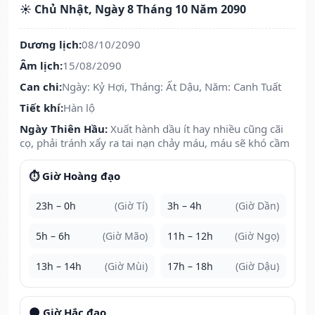
☀️ Chủ Nhật, Ngày 8 Tháng 10 Năm 2090
Dương lịch:
08/10/2090
Âm lịch:
15/08/2090
Can chi:
Ngày: Kỷ Hợi, Tháng: Ất Dậu, Năm: Canh Tuất
Tiết khí:
Hàn lộ
Ngày Thiên Hầu:
Xuất hành dầu ít hay nhiều cũng cãi
cọ, phải tránh xẩy ra tai nạn chảy máu, máu sẽ khó cầm
⏱️ Giờ Hoàng đạo
23h – 0h
(Giờ Tí)
3h – 4h
(Giờ Dần)
5h – 6h
(Giờ Mão)
11h – 12h
(Giờ Ngọ)
13h – 14h
(Giờ Mùi)
17h – 18h
(Giờ Dậu)
🌑 Giờ Hắc đạo