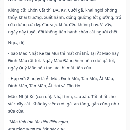
Kiêng cữ
: Chôn Cất thì ĐẠI KỴ. Cưới gã, khai ngòi phóng
thủy, khai trương, xuất hành, đóng giường lót giường, trổ
cửa dựng cửa kỵ. Các việc khác đều không hay. Vì vậy,
ngày này tuyệt đối không tiến hành chôn cất người chết.
Ngoại lệ
:
- Sao Mão Nhật Kê tại Mùi thì mất chí khí. Tại Ất Mão hay
Đinh Mão rất tốt. Ngày Mão Đăng Viên nên cưới gả tốt,
ngày Quý Mão nếu tạo tác thì mất tiền của.
- Hợp với 8 ngày là Ất Mùi, Đinh Mùi, Tân Mùi, Ất Mão,
Đinh Mão, Tân Mão, Ất Hợi và Tân Hợi.
Mão: Nhật Kê (con gà): Nhật tinh, sao xấu. Tốt nhất cho
việc xây cất. Khắc kỵ việc cưới gả, an táng, gắn cũng như
sửa cửa.
“Mão tinh tạo tác tiến điền ngưu,
Mai táng quan tai bất đắc hưu,