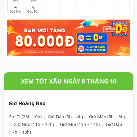
8/9
9/9
🐂
🐅
Quý Sửu
Giáp Dần
XEM TỐT XẤU NGÀY 8 THÁNG 10
Giờ Hoàng Đạo
Giờ Tí (23h – 0h)
;
Giờ Dần (3h – 4h)
;
Giờ Mão (5h – 6h)
;
Giờ Ngọ (11h – 12h)
;
Giờ Mùi (13h – 14h)
;
Giờ Dậu
(17h – 18h)