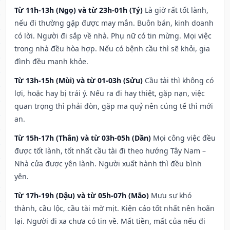
Từ 11h-13h (Ngọ) và từ 23h-01h (Tý)
Là giờ rất tốt lành,
nếu đi thường gặp được may mắn. Buôn bán, kinh doanh
có lời. Người đi sắp về nhà. Phụ nữ có tin mừng. Mọi việc
trong nhà đều hòa hợp. Nếu có bệnh cầu thì sẽ khỏi, gia
đình đều mạnh khỏe.
Từ 13h-15h (Mùi) và từ 01-03h (Sửu)
Cầu tài thì không có
lợi, hoặc hay bị trái ý. Nếu ra đi hay thiệt, gặp nạn, việc
quan trọng thì phải đòn, gặp ma quỷ nên cúng tế thì mới
an.
Từ 15h-17h (Thân) và từ 03h-05h (Dần)
Mọi công việc đều
được tốt lành, tốt nhất cầu tài đi theo hướng Tây Nam –
Nhà cửa được yên lành. Người xuất hành thì đều bình
yên.
Từ 17h-19h (Dậu) và từ 05h-07h (Mão)
Mưu sự khó
thành, cầu lộc, cầu tài mờ mịt. Kiện cáo tốt nhất nên hoãn
lại. Người đi xa chưa có tin về. Mất tiền, mất của nếu đi