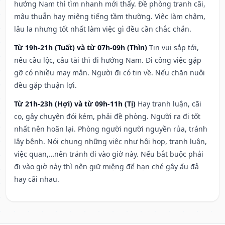
hướng Nam thì tìm nhanh mới thấy. Đề phòng tranh cãi,
mâu thuẫn hay miệng tiếng tầm thường. Việc làm chậm,
lâu la nhưng tốt nhất làm việc gì đều cần chắc chắn.
Từ 19h-21h (Tuất) và từ 07h-09h (Thìn)
Tin vui sắp tới,
nếu cầu lộc, cầu tài thì đi hướng Nam. Đi công việc gặp
gỡ có nhiều may mắn. Người đi có tin về. Nếu chăn nuôi
đều gặp thuận lợi.
Từ 21h-23h (Hợi) và từ 09h-11h (Tị)
Hay tranh luận, cãi
cọ, gây chuyện đói kém, phải đề phòng. Người ra đi tốt
nhất nên hoãn lại. Phòng người người nguyền rủa, tránh
lây bệnh. Nói chung những việc như hội họp, tranh luận,
việc quan,…nên tránh đi vào giờ này. Nếu bắt buộc phải
đi vào giờ này thì nên giữ miệng để hạn ché gây ẩu đả
hay cãi nhau.