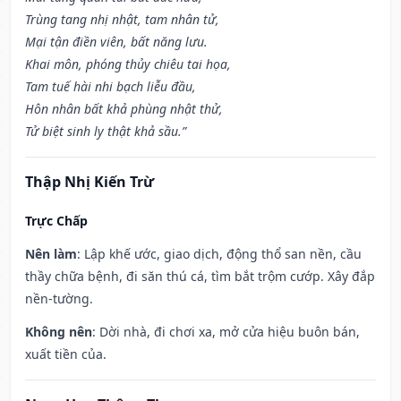
Trùng tang nhị nhật, tam nhân tử,
Mại tận điền viên, bất năng lưu.
Khai môn, phóng thủy chiêu tai họa,
Tam tuế hài nhi bạch liễu đầu,
Hôn nhân bất khả phùng nhật thử,
Tử biệt sinh ly thật khả sầu.”
Thập Nhị Kiến Trừ
Trực Chấp
Nên làm
: Lập khế ước, giao dịch, động thổ san nền, cầu
thầy chữa bệnh, đi săn thú cá, tìm bắt trộm cướp. Xây đắp
nền-tường.
Không nên
: Dời nhà, đi chơi xa, mở cửa hiệu buôn bán,
xuất tiền của.