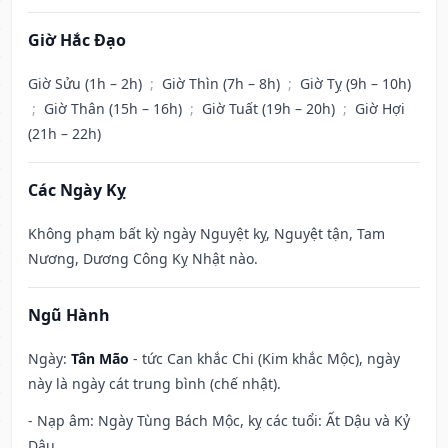
Giờ Hắc Đạo
Giờ Sửu (1h – 2h)
;
Giờ Thìn (7h – 8h)
;
Giờ Tỵ (9h – 10h)
;
Giờ Thân (15h – 16h)
;
Giờ Tuất (19h – 20h)
;
Giờ Hợi
(21h – 22h)
Các Ngày Kỵ
Không phạm bất kỳ ngày Nguyệt kỵ, Nguyệt tận, Tam
Nương, Dương Công Kỵ Nhật nào.
Ngũ Hành
Ngày:
Tân Mão
- tức Can khắc Chi (Kim khắc Mộc), ngày
này là ngày cát trung bình (chế nhật).
- Nạp âm: Ngày Tùng Bách Mộc, kỵ các tuổi: Ất Dậu và Kỷ
Dậu.