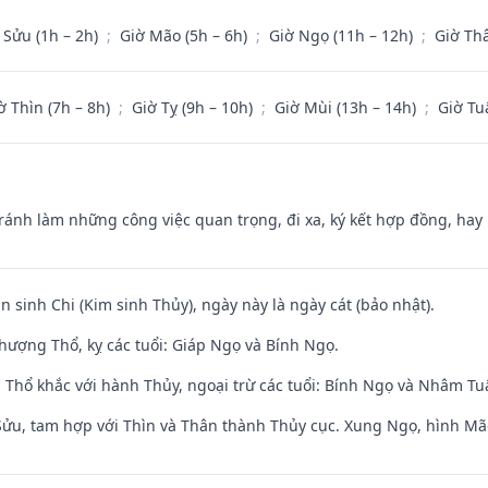
 Sửu (1h – 2h)
;
Giờ Mão (5h – 6h)
;
Giờ Ngọ (11h – 12h)
;
Giờ Th
ờ Thìn (7h – 8h)
;
Giờ Tỵ (9h – 10h)
;
Giờ Mùi (13h – 14h)
;
Giờ Tu
Tránh làm những công việc quan trọng, đi xa, ký kết hợp đồng, hay 
n sinh Chi (Kim sinh Thủy), ngày này là ngày cát (bảo nhật).
hượng Thổ, kỵ các tuổi: Giáp Ngọ và Bính Ngọ.
 Thổ khắc với hành Thủy, ngoại trừ các tuổi: Bính Ngọ và Nhâm T
 Sửu, tam hợp với Thìn và Thân thành Thủy cục. Xung Ngọ, hình Mão