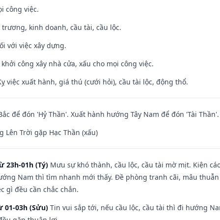
i công việc.
 trương, kinh doanh, cầu tài, cầu lộc.
ối với việc xây dựng.
ỵ khởi công xây nhà cửa, xấu cho mọi công việc.
ỵ việc xuất hành, giá thú (cưới hỏi), cầu tài lộc, động thổ.
ắc để đón 'Hỷ Thần'. Xuất hành hướng Tây Nam để đón 'Tài Thần'.
 Lên Trời gặp Hạc Thần (xấu)
ừ 23h-01h (Tý)
Mưu sự khó thành, cầu lộc, cầu tài mờ mịt. Kiện cáo
hướng Nam thì tìm nhanh mới thấy. Đề phòng tranh cãi, mâu thuẫn
ệc gì đều cần chắc chắn.
ừ 01-03h (Sửu)
Tin vui sắp tới, nếu cầu lộc, cầu tài thì đi hướng 
đều gặp thuận lợi.