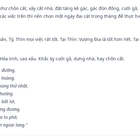
như chôn cất, xây cất nhà, đặt táng kê gác, gác đòn đông, cưới gã, t
ác việc trên thì nên chọn một ngày đại cát trong tháng để thực hi
ân, Tý, Thìn mọi việc rất tốt. Tại Thìn: Vượng Địa là tốt hơn hết. T
 Hỏa tinh, sao xấu. Khắc kỵ cưới gả, dựng nhà, hay chôn cất.
o đường,
n hoàng,
hùng thử nhật,
 hương.
bất lợi,
ơng đương.
a tu phá,
n ngoại lang.”