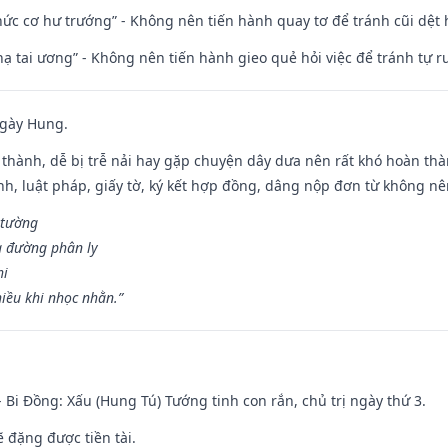
 chức cơ hư trướng” - Không nên tiến hành quay tơ để tránh cũi dệt
nhạ tai ương” - Không nên tiến hành gieo quẻ hỏi việc để tránh tự r
ngày Hung.
 thành, dễ bị trễ nải hay gặp chuyện dây dưa nên rất khó hoàn th
ính, luật pháp, giấy tờ, ký kết hợp đồng, dâng nộp đơn từ không nên
 tường
a đường phân ly
hi
iều khi nhọc nhằn.”
- Bi Đồng: Xấu (Hung Tú) Tướng tinh con rắn, chủ trị ngày thứ 3.
ẽ đặng được tiền tài.