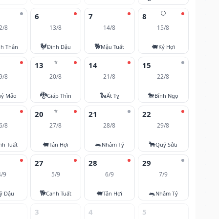
🌕
6
7
8
2/8
13/8
14/8
15/8
🐓
🐕
🐖
nh Thân
Đinh Dậu
Mậu Tuất
Kỷ Hợi
⭐
13
14
15
9/8
20/8
21/8
22/8
🐉
🐍
🐎
ý Mão
Giáp Thìn
Ất Tỵ
Bính Ngọ
⭐
20
21
22
6/8
27/8
28/8
29/8
🐖
🐀
🐂
nh Tuất
Tân Hợi
Nhâm Tý
Quý Sửu
27
28
29
4/9
5/9
6/9
7/9
🐕
🐖
🐀
ỷ Dậu
Canh Tuất
Tân Hợi
Nhâm Tý
3
4
5