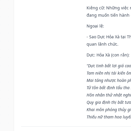
Kiêng cữ
: Những việc 
đang muốn tiến hành c
Ngoại lệ
:
- Sao Dực Hỏa Xà tại Th
quan lãnh chức.
Dực: Hỏa Xà (con rắn):
“Dực tinh bất lợi giá ca
Tam niên nhị tái kiến ô
Mai táng nhược hoàn p
Tử tôn bất định tẩu tha
Hôn nhân thử nhật nghi 
Quy gia định thị bất tư
Khai môn phóng thủy gi
Thiếu nữ tham hoa luyế