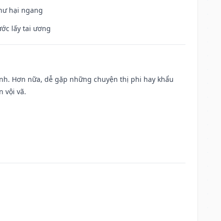
 hư hại ngang
ước lấy tai ương
ành. Hơn nữa, dễ gặp những chuyện thị phi hay khẩu
 vội vã.