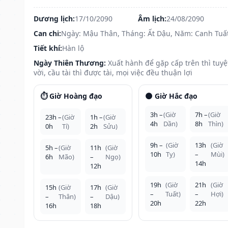
Dương lịch:
17/10/2090
Âm lịch:
24/08/2090
Can chi:
Ngày: Mậu Thân, Tháng: Ất Dậu, Năm: Canh Tuấ
Tiết khí:
Hàn lộ
Ngày Thiên Thương:
Xuất hành để gặp cấp trên thì tuyệ
vời, cầu tài thì được tài, mọi việc đều thuận lợi
⏱️ Giờ Hoàng đạo
🌑 Giờ Hắc đạo
3h –
(Giờ
7h –
(Giờ
23h –
(Giờ
1h –
(Giờ
4h
Dần)
8h
Thìn)
0h
Tí)
2h
Sửu)
9h –
(Giờ
13h
(Giờ
5h –
(Giờ
11h
(Giờ
10h
Tỵ)
–
Mùi)
6h
Mão)
–
Ngọ)
14h
12h
19h
(Giờ
21h
(Giờ
15h
(Giờ
17h
(Giờ
–
Tuất)
–
Hợi)
–
Thân)
–
Dậu)
20h
22h
16h
18h