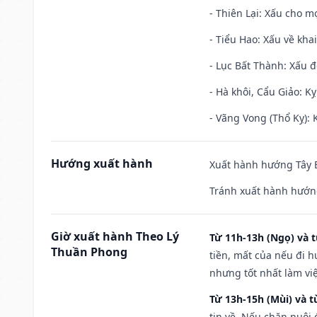
- Thiên Lại: Xấu cho mọ
- Tiểu Hao: Xấu về khai
- Lục Bất Thành: Xấu đ
- Hà khôi, Cẩu Giảo: K
- Vãng Vong (Thổ Kỵ): K
Hướng xuất hành
Xuất hành hướng Tây B
Tránh xuất hành hướng
Giờ xuất hành Theo Lý
Từ 11h-13h (Ngọ) và t
Thuần Phong
tiền, mất của nếu đi 
nhưng tốt nhất làm vi
Từ 13h-15h (Mùi) và t
tin về. Nếu chăn nuôi 