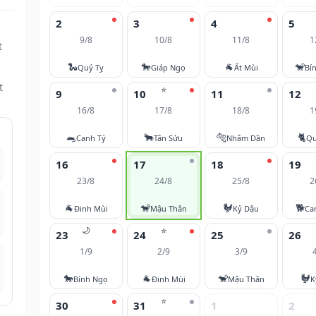
2
3
4
5
9/8
10/8
11/8
1
t
🐍
🐎
🐐
🐒
Quý Tỵ
Giáp Ngọ
Ất Mùi
Bí
t
⭐
9
10
11
12
16/8
17/8
18/8
1
🐀
🐂
🐅
🐈
Canh Tý
Tân Sửu
Nhâm Dần
Qu
16
17
18
19
23/8
24/8
25/8
2
🐐
🐒
🐓
🐕
Đinh Mùi
Mậu Thân
Kỷ Dậu
Ca
🌙
⭐
23
24
25
26
1/9
2/9
3/9
🐎
🐐
🐒
🐓
Bính Ngọ
Đinh Mùi
Mậu Thân
K
⭐
30
31
1
2