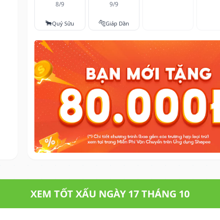
8/9
9/9
🐂
🐅
Quý Sửu
Giáp Dần
XEM TỐT XẤU NGÀY 17 THÁNG 10