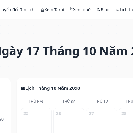
🃏
huyển đổi âm lịch
🔮
Xem Tarot
Xem quẻ
📝
Blog
📅
Lịch t
gày 17 Tháng 10 Năm 
Lịch Tháng 10 Năm 2090
THỨ HAI
THỨ BA
THỨ TƯ
THỨ
25
26
27
28
90