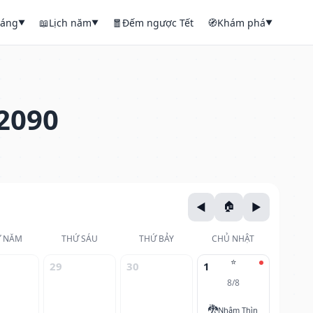
háng
📖
Lịch năm
🧧
Đếm ngược Tết
🧭
Khám phá
▼
▼
▼
2090
 NĂM
THỨ SÁU
THỨ BẢY
CHỦ NHẬT
⭐
29
30
1
8/8
🐉
Nhâm Thìn