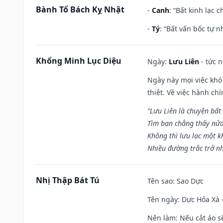
Bành Tổ Bách Kỵ Nhật
-
Canh
: “Bất kinh lạc
-
Tý
: “Bất vấn bốc tự 
Khổng Minh Lục Diệu
Ngày:
Lưu Liên
- tức 
Ngày này mọi việc khó
thiệt. Về việc hành ch
“Lưu Liên là chuyện bất
Tìm bạn chẳng thấy nử
Không thì lưu lạc một k
Nhiều đường trắc trở nh
Nhị Thập Bát Tú
Tên sao
: Sao Dực
Tên ngày
: Dực Hỏa Xà 
Nên làm
: Nếu cắt áo s