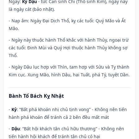
Ngày:
Kỷ Dậu
- tức Can sinh Chi (Thổ sinh Kim), ngày này
là ngày cát (bảo nhật).
- Nạp âm: Ngày Đại Dịch Thổ, kỵ các tuổi: Quý Mão và Ất
Mão.
- Ngày này thuộc hành Thổ khắc với hành Thủy, ngoại trừ
các tuổi: Đinh Mùi và Quý Hợi thuộc hành Thủy không sợ
Thổ.
- Ngày Dậu lục hợp với Thìn, tam hợp với Sửu và Tỵ thành
Kim cục. Xung Mão, hình Dậu, hại Tuất, phá Tý, tuyệt Dần.
Bành Tổ Bách Kỵ Nhật
-
Kỷ
: “Bất phá khoán nhị chủ tịnh vong” - Không nên tiến
hành phá khoán để tránh cả 2 bên đều mất mát
-
Dậu
: “Bất hội khách tân chủ hữu thương” - Không nên
tiến hành hội khách để tránh tân chủ có hại