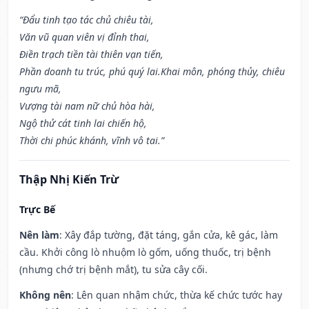
“Đẩu tinh tạo tác chủ chiêu tài,
Văn vũ quan viên vị đỉnh thai,
Điền trạch tiền tài thiên vạn tiến,
Phần doanh tu trúc, phú quý lai.Khai môn, phóng thủy, chiêu
ngưu mã,
Vượng tài nam nữ chủ hòa hài,
Ngộ thử cát tinh lai chiến hộ,
Thời chi phúc khánh, vĩnh vô tai.”
Thập Nhị Kiến Trừ
Trực Bế
Nên làm
: Xây đắp tường, đặt táng, gắn cửa, kê gác, làm
cầu. Khởi công lò nhuộm lò gốm, uống thuốc, trị bệnh
(nhưng chớ trị bệnh mắt), tu sửa cây cối.
Không nên
: Lên quan nhậm chức, thừa kế chức tước hay