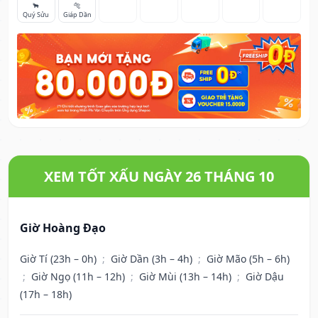
🐂
🐅
Quý Sửu
Giáp Dần
XEM TỐT XẤU NGÀY 26 THÁNG 10
Giờ Hoàng Đạo
Giờ Tí (23h – 0h)
;
Giờ Dần (3h – 4h)
;
Giờ Mão (5h – 6h)
;
Giờ Ngọ (11h – 12h)
;
Giờ Mùi (13h – 14h)
;
Giờ Dậu
(17h – 18h)