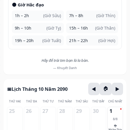
🌑 Giờ Hắc đạo
1h – 2h
(Giờ Sửu)
7h – 8h
(Giờ Thìn)
9h – 10h
(Giờ Tỵ)
15h – 16h
(Giờ Thân)
19h – 20h
(Giờ Tuất)
21h – 22h
(Giờ Hợi)
Hãy để trái tim bạn là la bàn.
— Khuyết Danh
Lịch Tháng 10 Năm 2090
THỨ HAI
THỨ BA
THỨ TƯ
THỨ NĂM
THỨ SÁU
THỨ BẢY
CHỦ NHẬT
25
26
27
28
29
30
1
8/8
🐉
Nhâm Thìn