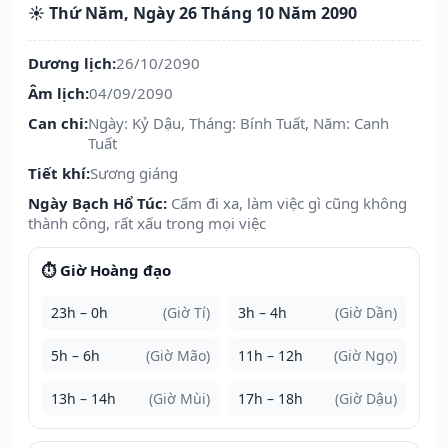
☀️ Thứ Năm, Ngày 26 Tháng 10 Năm 2090
Dương lịch:
26/10/2090
Âm lịch:
04/09/2090
Can chi:
Ngày: Kỷ Dậu, Tháng: Bính Tuất, Năm: Canh
Tuất
Tiết khí:
Sương giáng
Ngày Bạch Hổ Túc:
Cấm đi xa, làm việc gì cũng không
thành công, rất xấu trong mọi việc
⏱️ Giờ Hoàng đạo
23h – 0h
(Giờ Tí)
3h – 4h
(Giờ Dần)
5h – 6h
(Giờ Mão)
11h – 12h
(Giờ Ngọ)
13h – 14h
(Giờ Mùi)
17h – 18h
(Giờ Dậu)