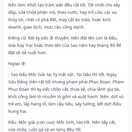
Nên làm
: Khởi tạo trăm việc đều rất tốt. Tốt nhất cho xây
đắp, sửa chữa phần mộ, tháo nước, hay trổ cửa, các vụ
thủy lợi, chặt cỏ phá đất, may cắt áo mão, hoặc kinh
doanh, giao dịch, mưu cầu công danh.
Kiêng cữ
: Rất kỵ việc đi thuyền. Nên đặt tên con là Đẩu,
Giải hay Trại hoặc theo tên của Sao năm hay tháng đó để
đặt sẽ dễ nuôi hơn.
Ngoại lệ
:
- Sao Đẩu Mộc Giải tại Tỵ mất sức. Tại Dậu thì tốt. Ngày
Sửu Đăng Viên rất tốt nhưng phạm phải Phục Đoạn. Phạm
Phục Đoạn thì kỵ việc chôn cất, thừa kế, chia lãnh gia tài,
khởi công làm lò nhuộm lò gốm và xuất hành. Nên: dứt vú
trẻ em, lấp hang lỗ, làm cầu tiêu, xây tường, kết dứt điều
hung hại.
Đẩu: Mộc giải (con cua): Mộc tinh, sao tốt. Nên xây cất,
sửa chữa, cưới gả và an táng đều tốt.