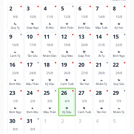
2
3
4
5
6
7
8
9/8
10/8
11/8
12/8
13/8
14/8
15/8
🐍
🐎
🐐
🐒
🐓
🐕
🐖
Quý Tỵ
Giáp Ngọ
Ất Mùi
Bính Thân
Đinh Dậu
Mậu Tuất
Kỷ Hợi
9
10
11
12
13
14
15
16/8
17/8
18/8
19/8
20/8
21/8
22/8
🐀
🐂
🐅
🐈
🐉
🐍
🐎
Canh Tý
Tân Sửu
Nhâm Dần
Quý Mão
Giáp Thìn
Ất Tỵ
Bính Ngọ
16
17
18
19
20
21
22
23/8
24/8
25/8
26/8
27/8
28/8
29/8
🐐
🐒
🐓
🐕
🐖
🐀
🐂
Đinh Mùi
Mậu Thân
Kỷ Dậu
Canh Tuất
Tân Hợi
Nhâm Tý
Quý Sửu
23
24
25
26
27
28
29
1/9
2/9
3/9
4/9
5/9
6/9
7/9
🐎
🐐
🐒
🐓
🐕
🐖
🐀
Bính Ngọ
Đinh Mùi
Mậu Thân
Kỷ Dậu
Canh Tuất
Tân Hợi
Nhâm Tý
30
31
1
2
3
4
5
8/9
9/9