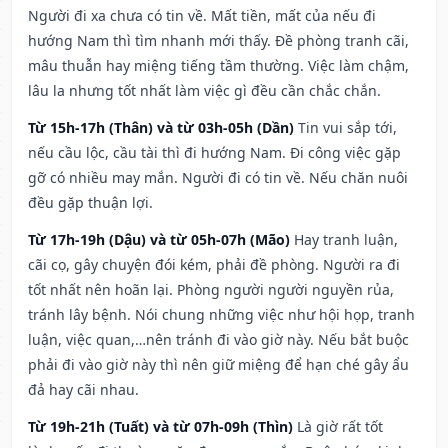
Người đi xa chưa có tin về. Mất tiền, mất của nếu đi
hướng Nam thì tìm nhanh mới thấy. Đề phòng tranh cãi,
mâu thuẫn hay miệng tiếng tầm thường. Việc làm chậm,
lâu la nhưng tốt nhất làm việc gì đều cần chắc chắn.
Từ 15h-17h (Thân) và từ 03h-05h (Dần)
Tin vui sắp tới,
nếu cầu lộc, cầu tài thì đi hướng Nam. Đi công việc gặp
gỡ có nhiều may mắn. Người đi có tin về. Nếu chăn nuôi
đều gặp thuận lợi.
Từ 17h-19h (Dậu) và từ 05h-07h (Mão)
Hay tranh luận,
cãi cọ, gây chuyện đói kém, phải đề phòng. Người ra đi
tốt nhất nên hoãn lại. Phòng người người nguyền rủa,
tránh lây bệnh. Nói chung những việc như hội họp, tranh
luận, việc quan,…nên tránh đi vào giờ này. Nếu bắt buộc
phải đi vào giờ này thì nên giữ miệng để hạn ché gây ẩu
đả hay cãi nhau.
Từ 19h-21h (Tuất) và từ 07h-09h (Thìn)
Là giờ rất tốt