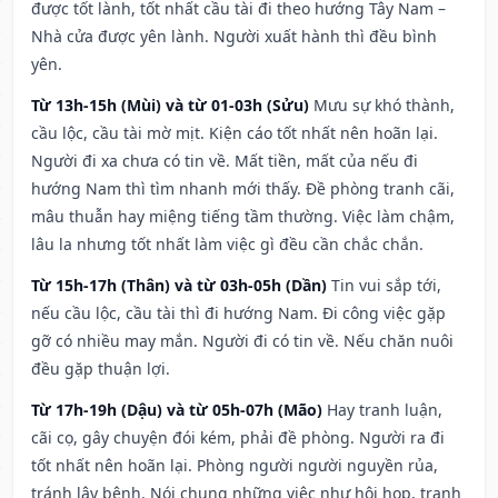
được tốt lành, tốt nhất cầu tài đi theo hướng Tây Nam –
Nhà cửa được yên lành. Người xuất hành thì đều bình
yên.
Từ 13h-15h (Mùi) và từ 01-03h (Sửu)
Mưu sự khó thành,
cầu lộc, cầu tài mờ mịt. Kiện cáo tốt nhất nên hoãn lại.
Người đi xa chưa có tin về. Mất tiền, mất của nếu đi
hướng Nam thì tìm nhanh mới thấy. Đề phòng tranh cãi,
mâu thuẫn hay miệng tiếng tầm thường. Việc làm chậm,
lâu la nhưng tốt nhất làm việc gì đều cần chắc chắn.
Từ 15h-17h (Thân) và từ 03h-05h (Dần)
Tin vui sắp tới,
nếu cầu lộc, cầu tài thì đi hướng Nam. Đi công việc gặp
gỡ có nhiều may mắn. Người đi có tin về. Nếu chăn nuôi
đều gặp thuận lợi.
Từ 17h-19h (Dậu) và từ 05h-07h (Mão)
Hay tranh luận,
cãi cọ, gây chuyện đói kém, phải đề phòng. Người ra đi
tốt nhất nên hoãn lại. Phòng người người nguyền rủa,
tránh lây bệnh. Nói chung những việc như hội họp, tranh