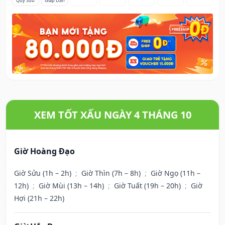
Quý Sửu
Giáp Dần
XEM TỐT XẤU NGÀY 4 THÁNG 10
Giờ Hoàng Đạo
Giờ Sửu (1h – 2h)
;
Giờ Thìn (7h – 8h)
;
Giờ Ngọ (11h –
12h)
;
Giờ Mùi (13h – 14h)
;
Giờ Tuất (19h – 20h)
;
Giờ
Hợi (21h – 22h)