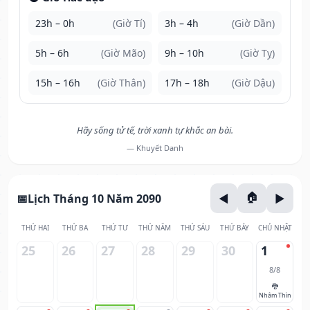
23h – 0h
(Giờ Tí)
3h – 4h
(Giờ Dần)
5h – 6h
(Giờ Mão)
9h – 10h
(Giờ Tỵ)
15h – 16h
(Giờ Thân)
17h – 18h
(Giờ Dậu)
Hãy sống tử tế, trời xanh tự khắc an bài.
— Khuyết Danh
Lịch Tháng 10 Năm 2090
THỨ HAI
THỨ BA
THỨ TƯ
THỨ NĂM
THỨ SÁU
THỨ BẢY
CHỦ NHẬT
25
26
27
28
29
30
1
8/8
🐉
Nhâm Thìn