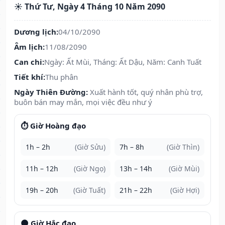
☀️ Thứ Tư, Ngày 4 Tháng 10 Năm 2090
Dương lịch:
04/10/2090
Âm lịch:
11/08/2090
Can chi:
Ngày: Ất Mùi, Tháng: Ất Dậu, Năm: Canh Tuất
Tiết khí:
Thu phân
Ngày Thiên Đường:
Xuất hành tốt, quý nhân phù trợ,
buôn bán may mắn, mọi việc đều như ý
⏱️ Giờ Hoàng đạo
1h – 2h
(Giờ Sửu)
7h – 8h
(Giờ Thìn)
11h – 12h
(Giờ Ngọ)
13h – 14h
(Giờ Mùi)
19h – 20h
(Giờ Tuất)
21h – 22h
(Giờ Hợi)
🌑 Giờ Hắc đạo