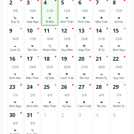
2
3
4
5
6
7
8
9/8
10/8
11/8
12/8
13/8
14/8
15/8
🐍
🐎
🐐
🐒
🐓
🐕
🐖
Quý Tỵ
Giáp Ngọ
Ất Mùi
Bính Thân
Đinh Dậu
Mậu Tuất
Kỷ Hợi
9
10
11
12
13
14
15
16/8
17/8
18/8
19/8
20/8
21/8
22/8
🐀
🐂
🐅
🐈
🐉
🐍
🐎
Canh Tý
Tân Sửu
Nhâm Dần
Quý Mão
Giáp Thìn
Ất Tỵ
Bính Ngọ
16
17
18
19
20
21
22
23/8
24/8
25/8
26/8
27/8
28/8
29/8
🐐
🐒
🐓
🐕
🐖
🐀
🐂
Đinh Mùi
Mậu Thân
Kỷ Dậu
Canh Tuất
Tân Hợi
Nhâm Tý
Quý Sửu
23
24
25
26
27
28
29
1/9
2/9
3/9
4/9
5/9
6/9
7/9
🐎
🐐
🐒
🐓
🐕
🐖
🐀
Bính Ngọ
Đinh Mùi
Mậu Thân
Kỷ Dậu
Canh Tuất
Tân Hợi
Nhâm Tý
30
31
1
2
3
4
5
8/9
9/9
🐂
🐅