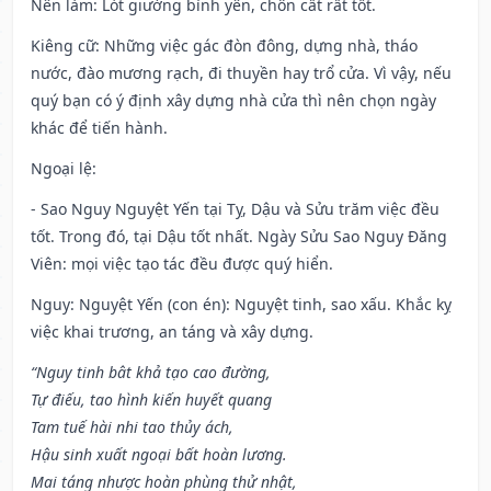
Nên làm
: Lót giường bình yên, chôn cất rất tốt.
Kiêng cữ
: Những việc gác đòn đông, dựng nhà, tháo
nước, đào mương rạch, đi thuyền hay trổ cửa. Vì vậy, nếu
quý bạn có ý định xây dựng nhà cửa thì nên chọn ngày
khác để tiến hành.
Ngoại lệ
:
- Sao Nguy Nguyệt Yến tại Tỵ, Dậu và Sửu trăm việc đều
tốt. Trong đó, tại Dậu tốt nhất. Ngày Sửu Sao Nguy Đăng
Viên: mọi việc tạo tác đều được quý hiển.
Nguy: Nguyệt Yến (con én): Nguyệt tinh, sao xấu. Khắc kỵ
việc khai trương, an táng và xây dựng.
“Nguy tinh bât khả tạo cao đường,
Tự điếu, tao hình kiến huyết quang
Tam tuế hài nhi tao thủy ách,
Hậu sinh xuất ngoại bất hoàn lương.
Mai táng nhược hoàn phùng thử nhật,