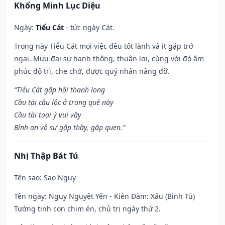
Khổng Minh Lục Diệu
Ngày:
Tiểu Cát
- tức ngày Cát.
Trong này Tiểu Cát mọi việc đều tốt lành và ít gặp trở
ngại. Mưu đại sự hanh thông, thuận lợi, cùng với đó âm
phúc độ trì, che chở, được quý nhân nâng đỡ.
“Tiểu Cát gặp hội thanh long
Cầu tài cầu lộc ở trong quẻ này
Cầu tài toại ý vui vầy
Bình an vô sự gặp thầy, gặp quen.”
Nhị Thập Bát Tú
Tên sao
: Sao Nguy
Tên ngày
: Nguy Nguyệt Yến - Kiên Đàm: Xấu (Bình Tú)
Tướng tinh con chim én, chủ trị ngày thứ 2.