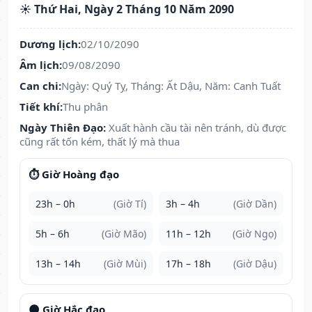
☀️ Thứ Hai, Ngày 2 Tháng 10 Năm 2090
Dương lịch:
02/10/2090
Âm lịch:
09/08/2090
Can chi:
Ngày: Quý Tỵ, Tháng: Ất Dậu, Năm: Canh Tuất
Tiết khí:
Thu phân
Ngày Thiên Đạo:
Xuất hành cầu tài nên tránh, dù được
cũng rất tốn kém, thất lý mà thua
⏱️ Giờ Hoàng đạo
23h – 0h
(Giờ Tí)
3h – 4h
(Giờ Dần)
5h – 6h
(Giờ Mão)
11h – 12h
(Giờ Ngọ)
13h – 14h
(Giờ Mùi)
17h – 18h
(Giờ Dậu)
🌑 Giờ Hắc đạo