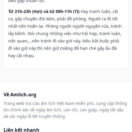
đều gặp thuận lợi.
Từ 21h-23h (Hợi) và từ 09h-11h (Tị)
Hay tranh luận, cãi
cọ, gây chuyện đói kém, phải đề phòng. Người ra đi tốt
nhất nên hoãn lại. Phòng người người nguyền rủa, tránh
lây bệnh. Nói chung những việc như hội họp, tranh luận,
việc quan,…nên tránh đi vào giờ này. Nếu bắt buộc phải
đi vào giờ này thì nên giữ miệng để hạn ché gây ẩu đả
hay cãi nhau.
Về Amlich.org
Trang web tra cứu âm lịch Việt Nam miễn phí, cung cấp thông
tin chính xác về ngày âm lịch, can chi, con giáp, ngày tốt xấu
và các ngày lễ tết truyền thống.
Liên kết nhanh