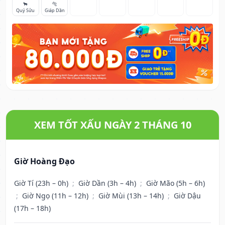
🐂
🐅
Quý Sửu
Giáp Dần
XEM TỐT XẤU NGÀY 2 THÁNG 10
Giờ Hoàng Đạo
Giờ Tí (23h – 0h)
;
Giờ Dần (3h – 4h)
;
Giờ Mão (5h – 6h)
;
Giờ Ngọ (11h – 12h)
;
Giờ Mùi (13h – 14h)
;
Giờ Dậu
(17h – 18h)