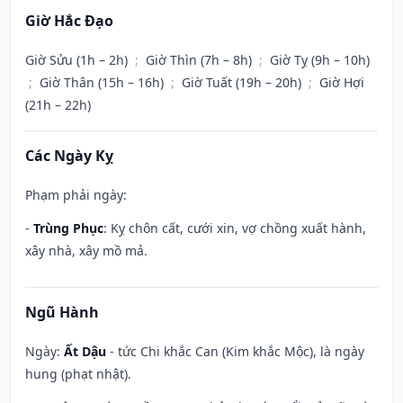
Giờ Hắc Đạo
Giờ Sửu (1h – 2h)
;
Giờ Thìn (7h – 8h)
;
Giờ Tỵ (9h – 10h)
;
Giờ Thân (15h – 16h)
;
Giờ Tuất (19h – 20h)
;
Giờ Hợi
(21h – 22h)
Các Ngày Kỵ
Phạm phải ngày:
-
Trùng Phục
: Kỵ chôn cất, cưới xin, vợ chồng xuất hành,
xây nhà, xây mồ mả.
Ngũ Hành
Ngày:
Ất Dậu
- tức Chi khắc Can (Kim khắc Mộc), là ngày
hung (phạt nhật).