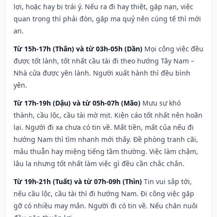
lợi, hoặc hay bị trái ý. Nếu ra đi hay thiệt, gặp nạn, việc
quan trọng thì phải đòn, gặp ma quỷ nên cúng tế thì mới
an.
Từ 15h-17h (Thân) và từ 03h-05h (Dần)
Mọi công việc đều
được tốt lành, tốt nhất cầu tài đi theo hướng Tây Nam –
Nhà cửa được yên lành. Người xuất hành thì đều bình
yên.
Từ 17h-19h (Dậu) và từ 05h-07h (Mão)
Mưu sự khó
thành, cầu lộc, cầu tài mờ mịt. Kiện cáo tốt nhất nên hoãn
lại. Người đi xa chưa có tin về. Mất tiền, mất của nếu đi
hướng Nam thì tìm nhanh mới thấy. Đề phòng tranh cãi,
mâu thuẫn hay miệng tiếng tầm thường. Việc làm chậm,
lâu la nhưng tốt nhất làm việc gì đều cần chắc chắn.
Từ 19h-21h (Tuất) và từ 07h-09h (Thìn)
Tin vui sắp tới,
nếu cầu lộc, cầu tài thì đi hướng Nam. Đi công việc gặp
gỡ có nhiều may mắn. Người đi có tin về. Nếu chăn nuôi