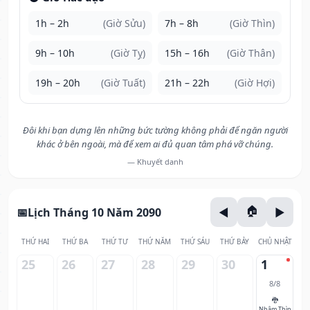
1h – 2h
(Giờ Sửu)
7h – 8h
(Giờ Thìn)
9h – 10h
(Giờ Tỵ)
15h – 16h
(Giờ Thân)
19h – 20h
(Giờ Tuất)
21h – 22h
(Giờ Hợi)
Đôi khi bạn dựng lên những bức tường không phải để ngăn người
khác ở bên ngoài, mà để xem ai đủ quan tâm phá vỡ chúng.
— Khuyết danh
Lịch Tháng 10 Năm 2090
THỨ HAI
THỨ BA
THỨ TƯ
THỨ NĂM
THỨ SÁU
THỨ BẢY
CHỦ NHẬT
25
26
27
28
29
30
1
8/8
🐉
Nhâm Thìn