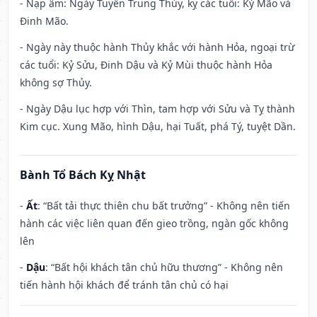
- Nạp âm: Ngày Tuyền Trung Thủy, kỵ các tuổi: Kỷ Mão và
Đinh Mão.
- Ngày này thuộc hành Thủy khắc với hành Hỏa, ngoại trừ
các tuổi: Kỷ Sửu, Đinh Dậu và Kỷ Mùi thuộc hành Hỏa
không sợ Thủy.
- Ngày Dậu lục hợp với Thìn, tam hợp với Sửu và Tỵ thành
Kim cục. Xung Mão, hình Dậu, hại Tuất, phá Tý, tuyệt Dần.
Bành Tổ Bách Kỵ Nhật
-
Ất
: “Bất tải thực thiên chu bất trưởng” - Không nên tiến
hành các việc liên quan đến gieo trồng, ngàn gốc không
lên
-
Dậu
: “Bất hội khách tân chủ hữu thương” - Không nên
tiến hành hội khách để tránh tân chủ có hại