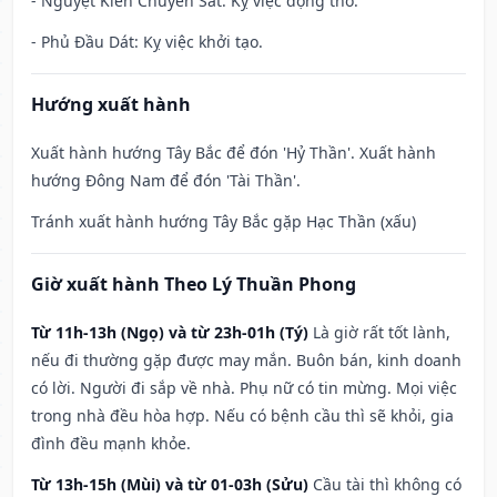
- Nguyệt Kiến Chuyển Sát: Kỵ việc động thổ.
- Phủ Đầu Dát: Kỵ việc khởi tạo.
Hướng xuất hành
Xuất hành hướng Tây Bắc để đón 'Hỷ Thần'. Xuất hành
hướng Đông Nam để đón 'Tài Thần'.
Tránh xuất hành hướng Tây Bắc gặp Hạc Thần (xấu)
Giờ xuất hành Theo Lý Thuần Phong
Từ 11h-13h (Ngọ) và từ 23h-01h (Tý)
Là giờ rất tốt lành,
nếu đi thường gặp được may mắn. Buôn bán, kinh doanh
có lời. Người đi sắp về nhà. Phụ nữ có tin mừng. Mọi việc
trong nhà đều hòa hợp. Nếu có bệnh cầu thì sẽ khỏi, gia
đình đều mạnh khỏe.
Từ 13h-15h (Mùi) và từ 01-03h (Sửu)
Cầu tài thì không có