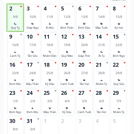
2
3
4
5
6
7
8
9/8
10/8
11/8
12/8
13/8
14/8
15/8
🐍
🐎
🐐
🐒
🐓
🐕
🐖
Quý Tỵ
Giáp Ngọ
Ất Mùi
Bính Thân
Đinh Dậu
Mậu Tuất
Kỷ Hợi
9
10
11
12
13
14
15
16/8
17/8
18/8
19/8
20/8
21/8
22/8
🐀
🐂
🐅
🐈
🐉
🐍
🐎
Canh Tý
Tân Sửu
Nhâm Dần
Quý Mão
Giáp Thìn
Ất Tỵ
Bính Ngọ
16
17
18
19
20
21
22
23/8
24/8
25/8
26/8
27/8
28/8
29/8
🐐
🐒
🐓
🐕
🐖
🐀
🐂
Đinh Mùi
Mậu Thân
Kỷ Dậu
Canh Tuất
Tân Hợi
Nhâm Tý
Quý Sửu
23
24
25
26
27
28
29
1/9
2/9
3/9
4/9
5/9
6/9
7/9
🐎
🐐
🐒
🐓
🐕
🐖
🐀
Bính Ngọ
Đinh Mùi
Mậu Thân
Kỷ Dậu
Canh Tuất
Tân Hợi
Nhâm Tý
30
31
1
2
3
4
5
8/9
9/9