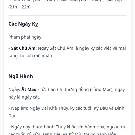
(21h – 22h)
Các Ngày Kỵ
Phạm phải ngày:
-
Sát Chủ Âm
: Ngày Sát Chủ Âm là ngày kỵ các việc về mai
táng, tu sửa mộ phần.
Ngũ Hành
Ngày:
Ất Mão
- tức Can Chi tương đồng (cùng Mộc), ngày
này là ngày cát.
- Nạp âm: Ngày Đại Khê Thủy, kỵ các tuổi: Kỷ Dậu và Đinh
Dậu.
- Ngày này thuộc hành Thủy khắc với hành Hỏa, ngoại trừ
các tuổi: Kỷ Sửu, Đinh Dậu và Kỷ Mùi thuộc hành Hỏa