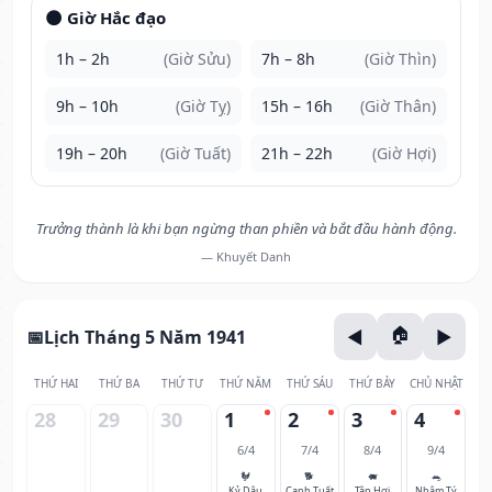
🌑 Giờ Hắc đạo
1h – 2h
(Giờ Sửu)
7h – 8h
(Giờ Thìn)
9h – 10h
(Giờ Tỵ)
15h – 16h
(Giờ Thân)
19h – 20h
(Giờ Tuất)
21h – 22h
(Giờ Hợi)
Trưởng thành là khi bạn ngừng than phiền và bắt đầu hành động.
— Khuyết Danh
Lịch Tháng 5 Năm 1941
THỨ HAI
THỨ BA
THỨ TƯ
THỨ NĂM
THỨ SÁU
THỨ BẢY
CHỦ NHẬT
28
29
30
1
2
3
4
6/4
7/4
8/4
9/4
🐓
🐕
🐖
🐀
Kỷ Dậu
Canh Tuất
Tân Hợi
Nhâm Tý