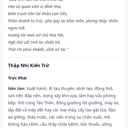
Văn vũ quan viên vị đỉnh thai,
Điền trạch tiền tài thiên vạn tiến,
Phần doanh tu trúc, phú quý lai.Khai môn, phóng thủy, chiêu
ngưu mã,
Vượng tài nam nữ chủ hòa hài,
Ngộ thử cát tinh lai chiến hộ,
Thời chi phúc khánh, vĩnh vô tai.”
Thập Nhị Kiến Trừ
Trực Khai
Nên làm
: Xuất hành, đi tàu thuyền, khởi tạo, động thổ,
san nền đắp nền, dựng xây kho vựa, làm hay sửa phòng
bếp, thờ cúng Táo Thần, đóng giường lót giường, may áo,
lắp đặt cỗ máy dệt hay các loại máy, cấy lúa gặt lúa, đào
ao giếng, tháo nước, các việc trong vụ chăn nuôi, mở
thông hào rãnh, cầu thầy chữa bệnh, bốc thuốc, uống