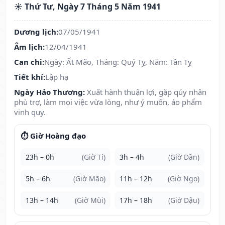
☀️ Thứ Tư, Ngày 7 Tháng 5 Năm 1941
Dương lịch:
07/05/1941
Âm lịch:
12/04/1941
Can chi:
Ngày: Ất Mão, Tháng: Quý Tỵ, Năm: Tân Tỵ
Tiết khí:
Lập hạ
Ngày Hảo Thương:
Xuất hành thuận lợi, gặp qúy nhân
phù trợ, làm mọi việc vừa lòng, như ý muốn, áo phẩm
vinh quy.
⏱️ Giờ Hoàng đạo
23h – 0h
(Giờ Tí)
3h – 4h
(Giờ Dần)
5h – 6h
(Giờ Mão)
11h – 12h
(Giờ Ngọ)
13h – 14h
(Giờ Mùi)
17h – 18h
(Giờ Dậu)