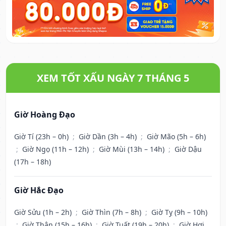
XEM TỐT XẤU NGÀY 7 THÁNG 5
Giờ Hoàng Đạo
Giờ Tí (23h – 0h)
;
Giờ Dần (3h – 4h)
;
Giờ Mão (5h – 6h)
;
Giờ Ngọ (11h – 12h)
;
Giờ Mùi (13h – 14h)
;
Giờ Dậu
(17h – 18h)
Giờ Hắc Đạo
Giờ Sửu (1h – 2h)
;
Giờ Thìn (7h – 8h)
;
Giờ Tỵ (9h – 10h)
;
Giờ Thân (15h – 16h)
;
Giờ Tuất (19h – 20h)
;
Giờ Hợi