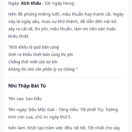
Ngày:
Xích Khẩu
- tức ngày Hung.
Nên đề phòng miệng lưỡi, mâu thuẫn hay tranh cãi. Ngày
này là ngày xấu, mưu sự khó thành, dễ dẫn đến nội bộ
xảy ra cãi vã, thị phi, mâu thuẫn, làm ơn nên oán hoặc
khẩu thiệt.
“Xích Khẩu là quả bần cùng
Sinh ra khẩu thiệt bàn cùng thị phi
Chẳng thời mất của nó khi
Không thì chó cắn phân ly vợ chồng.”
Nhị Thập Bát Tú
Tên sao
: Sao Đẩu
Tên ngày
: Đẩu Mộc Giải - Tống Hữu: Tốt (Kiết Tú). Tướng
tinh con cua, chủ trị ngày thứ 5.
Nên làm
: Khởi tạo trăm việc đều rất tốt. Tốt nhất cho xây