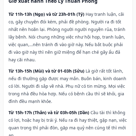
Giờ xuất hành Theo Lý Thuần Phong
Từ 11h-13h (Ngọ) và từ 23h-01h (Tý)
Hay tranh luận, cãi
cọ, gây chuyện đói kém, phải đề phòng. Người ra đi tốt
nhất nên hoãn lại. Phòng người người nguyền rủa, tránh
lây bệnh. Nói chung những việc như hội họp, tranh luận,
việc quan,…nên tránh đi vào giờ này. Nếu bắt buộc phải
đi vào giờ này thì nên giữ miệng để hạn ché gây ẩu đả
hay cãi nhau.
Từ 13h-15h (Mùi) và từ 01-03h (Sửu)
Là giờ rất tốt lành,
nếu đi thường gặp được may mắn. Buôn bán, kinh doanh
có lời. Người đi sắp về nhà. Phụ nữ có tin mừng. Mọi việc
trong nhà đều hòa hợp. Nếu có bệnh cầu thì sẽ khỏi, gia
đình đều mạnh khỏe.
Từ 15h-17h (Thân) và từ 03h-05h (Dần)
Cầu tài thì không
có lợi, hoặc hay bị trái ý. Nếu ra đi hay thiệt, gặp nạn, việc
quan trọng thì phải đòn, gặp ma quỷ nên cúng tế thì mới
an.