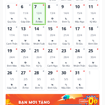
5
6
7
8
9
10
11
10/4
11/4
12/4
13/4
14/4
15/4
16/4
🐂
🐅
🐈
🐉
🐍
🐎
🐐
Quý Sửu
Giáp Dần
Ất Mão
Bính Thìn
Đinh Tỵ
Mậu Ngọ
Kỷ Mùi
12
13
14
15
16
17
18
17/4
18/4
19/4
20/4
21/4
22/4
23/4
🐒
🐓
🐕
🐖
🐀
🐂
🐅
Canh Thân
Tân Dậu
Nhâm Tuất
Quý Hợi
Giáp Tý
Ất Sửu
Bính Dần
19
20
21
22
23
24
25
24/4
25/4
26/4
27/4
28/4
29/4
30/4
🐈
🐉
🐍
🐎
🐐
🐒
🐓
Đinh Mão
Mậu Thìn
Kỷ Tỵ
Canh Ngọ
Tân Mùi
Nhâm Thân
Quý Dậu
26
27
28
29
30
31
1
1/5
2/5
3/5
4/5
5/5
6/5
🐕
🐖
🐀
🐂
🐅
🐈
Giáp Tuất
Ất Hợi
Bính Tý
Đinh Sửu
Mậu Dần
Kỷ Mão