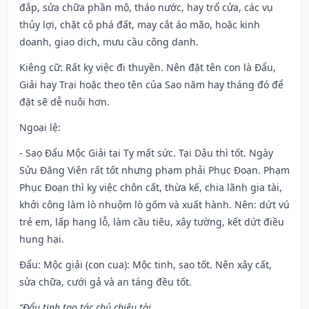
đắp, sửa chữa phần mộ, tháo nước, hay trổ cửa, các vụ
thủy lợi, chặt cỏ phá đất, may cắt áo mão, hoặc kinh
doanh, giao dịch, mưu cầu công danh.
Kiêng cữ
: Rất kỵ việc đi thuyền. Nên đặt tên con là Đẩu,
Giải hay Trại hoặc theo tên của Sao năm hay tháng đó để
đặt sẽ dễ nuôi hơn.
Ngoại lệ
:
- Sao Đẩu Mộc Giải tại Tỵ mất sức. Tại Dậu thì tốt. Ngày
Sửu Đăng Viên rất tốt nhưng phạm phải Phục Đoạn. Phạm
Phục Đoạn thì kỵ việc chôn cất, thừa kế, chia lãnh gia tài,
khởi công làm lò nhuộm lò gốm và xuất hành. Nên: dứt vú
trẻ em, lấp hang lỗ, làm cầu tiêu, xây tường, kết dứt điều
hung hại.
Đẩu: Mộc giải (con cua): Mộc tinh, sao tốt. Nên xây cất,
sửa chữa, cưới gả và an táng đều tốt.
“Đẩu tinh tạo tác chủ chiêu tài,