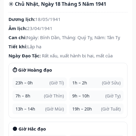
☀️ Chủ Nhật, Ngày 18 Tháng 5 Năm 1941
Dương lịch:
18/05/1941
Âm lịch:
23/04/1941
Can chi:
Ngày: Bính Dần, Tháng: Quý Tỵ, Năm: Tân Tỵ
Tiết khí:
Lập hạ
Ngày Đạo Tặc:
Rất xấu, xuất hành bị hại, mất của
⏱️ Giờ Hoàng đạo
23h – 0h
(Giờ Tí)
1h – 2h
(Giờ Sửu)
7h – 8h
(Giờ Thìn)
9h – 10h
(Giờ Tỵ)
13h – 14h
(Giờ Mùi)
19h – 20h
(Giờ Tuất)
🌑 Giờ Hắc đạo