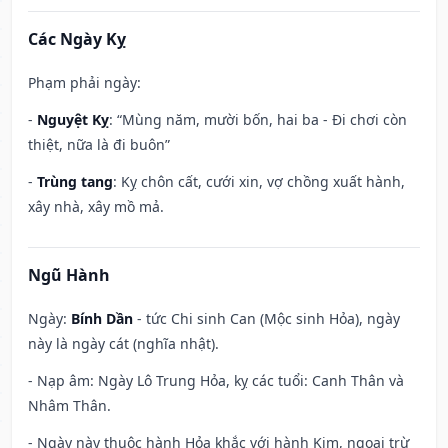
Các Ngày Kỵ
Phạm phải ngày:
-
Nguyệt Kỵ
: “Mùng năm, mười bốn, hai ba - Đi chơi còn
thiệt, nữa là đi buôn”
-
Trùng tang
: Kỵ chôn cất, cưới xin, vợ chồng xuất hành,
xây nhà, xây mồ mả.
Ngũ Hành
Ngày:
Bính Dần
- tức Chi sinh Can (Mộc sinh Hỏa), ngày
này là ngày cát (nghĩa nhật).
- Nạp âm: Ngày Lô Trung Hỏa, kỵ các tuổi: Canh Thân và
Nhâm Thân.
- Ngày này thuộc hành Hỏa khắc với hành Kim, ngoại trừ