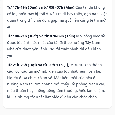
Từ 17h-19h (Dậu) và từ 05h-07h (Mão)
Cầu tài thì không
có lợi, hoặc hay bị trái ý. Nếu ra đi hay thiệt, gặp nạn, việc
quan trọng thì phải đòn, gặp ma quỷ nên cúng tế thì mới
an.
Từ 19h-21h (Tuất) và từ 07h-09h (Thìn)
Mọi công việc đều
được tốt lành, tốt nhất cầu tài đi theo hướng Tây Nam –
Nhà cửa được yên lành. Người xuất hành thì đều bình
yên.
Từ 21h-23h (Hợi) và từ 09h-11h (Tị)
Mưu sự khó thành,
cầu lộc, cầu tài mờ mịt. Kiện cáo tốt nhất nên hoãn lại.
Người đi xa chưa có tin về. Mất tiền, mất của nếu đi
hướng Nam thì tìm nhanh mới thấy. Đề phòng tranh cãi,
mâu thuẫn hay miệng tiếng tầm thường. Việc làm chậm,
lâu la nhưng tốt nhất làm việc gì đều cần chắc chắn.