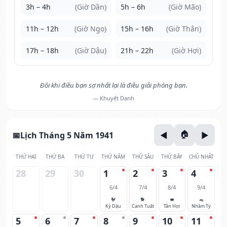
3h – 4h
(Giờ Dần)
5h – 6h
(Giờ Mão)
11h – 12h
(Giờ Ngọ)
15h – 16h
(Giờ Thân)
17h – 18h
(Giờ Dậu)
21h – 22h
(Giờ Hợi)
Đôi khi điều bạn sợ nhất lại là điều giải phóng bạn.
— Khuyết Danh
Lịch Tháng 5 Năm 1941
THỨ HAI
THỨ BA
THỨ TƯ
THỨ NĂM
THỨ SÁU
THỨ BẢY
CHỦ NHẬT
28
29
30
1
2
3
4
6/4
7/4
8/4
9/4
🐓
🐕
🐖
🐀
Kỷ Dậu
Canh Tuất
Tân Hợi
Nhâm Tý
5
6
7
8
9
10
11