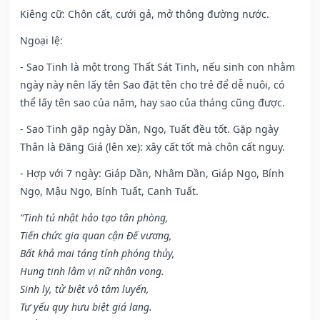
Kiêng cữ
: Chôn cất, cưới gả, mở thông đường nước.
Ngoại lệ
:
- Sao Tinh là một trong Thất Sát Tinh, nếu sinh con nhằm
ngày này nên lấy tên Sao đặt tên cho trẻ để dễ nuôi, có
thể lấy tên sao của năm, hay sao của tháng cũng được.
- Sao Tinh gặp ngày Dần, Ngọ, Tuất đều tốt. Gặp ngày
Thân là Đăng Giá (lên xe): xây cất tốt mà chôn cất nguy.
- Hợp với 7 ngày: Giáp Dần, Nhâm Dần, Giáp Ngọ, Bính
Ngọ, Mậu Ngọ, Bính Tuất, Canh Tuất.
“Tinh tú nhật hảo tạo tân phòng,
Tiến chức gia quan cận Đế vương,
Bất khả mai táng tính phóng thủy,
Hung tinh lâm vị nữ nhân vong.
Sinh ly, tử biệt vô tâm luyến,
Tự yếu quy hưu biệt giá lang.