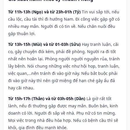
Từ 11h-13h (Ngọ) và từ 23h-01h (Tý)
Tin vui sắp tới, nếu
cầu lộc, cầu tài thì đi hướng Nam. Đi công việc gặp gỡ có
nhiều may mắn. Người đi có tin về. Nếu chăn nuôi đều
gặp thuận lợi.
Từ 13h-15h (Mùi) và từ 01-03h (Sửu)
Hay tranh luận, cãi
cọ, gây chuyện đói kém, phải đề phòng. Người ra đi tốt
nhất nên hoãn lại. Phòng người người nguyền rủa, tránh
lây bệnh. Nói chung những việc như hội họp, tranh luận,
việc quan,…nên tránh đi vào giờ này. Nếu bắt buộc phải
đi vào giờ này thì nên giữ miệng để hạn ché gây ẩu đả
hay cãi nhau.
Từ 15h-17h (Thân) và từ 03h-05h (Dần)
Là giờ rất tốt
lành, nếu đi thường gặp được may mắn. Buôn bán, kinh
doanh có lời. Người đi sắp về nhà. Phụ nữ có tin mừng.
Mọi việc trong nhà đều hòa hợp. Nếu có bệnh cầu thì sẽ
khỏi, gia đình đều mạnh khỏe.