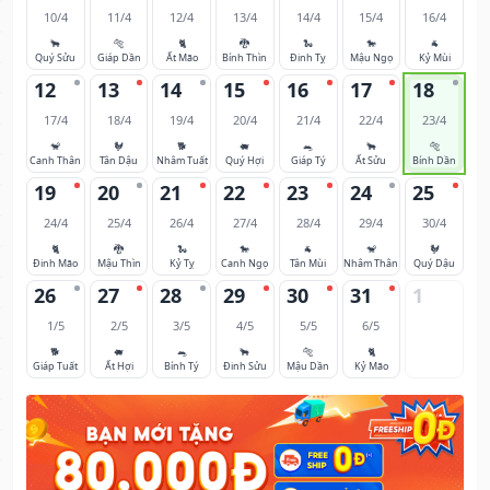
10/4
11/4
12/4
13/4
14/4
15/4
16/4
🐂
🐅
🐈
🐉
🐍
🐎
🐐
Quý Sửu
Giáp Dần
Ất Mão
Bính Thìn
Đinh Tỵ
Mậu Ngọ
Kỷ Mùi
12
13
14
15
16
17
18
17/4
18/4
19/4
20/4
21/4
22/4
23/4
🐒
🐓
🐕
🐖
🐀
🐂
🐅
Canh Thân
Tân Dậu
Nhâm Tuất
Quý Hợi
Giáp Tý
Ất Sửu
Bính Dần
19
20
21
22
23
24
25
24/4
25/4
26/4
27/4
28/4
29/4
30/4
🐈
🐉
🐍
🐎
🐐
🐒
🐓
Đinh Mão
Mậu Thìn
Kỷ Tỵ
Canh Ngọ
Tân Mùi
Nhâm Thân
Quý Dậu
26
27
28
29
30
31
1
1/5
2/5
3/5
4/5
5/5
6/5
🐕
🐖
🐀
🐂
🐅
🐈
Giáp Tuất
Ất Hợi
Bính Tý
Đinh Sửu
Mậu Dần
Kỷ Mão